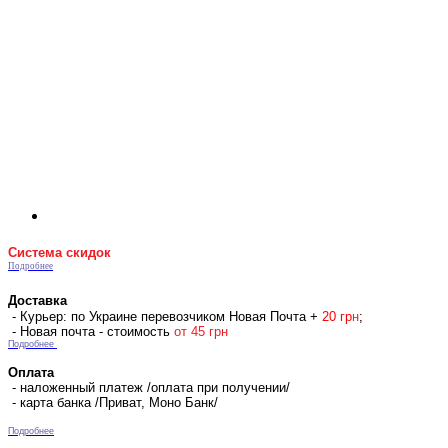
Система скидок
Подробнее
Доставка
- Курьер: по Украине перевозчиком Новая Почта +
2
0 гр
н
;
- Новая почта - стоимость
от 45 грн
Подробнее
Оплата
- наложенный платеж /оплата при получении/
- карта банка /Приват, Моно Банк/
Подробнее