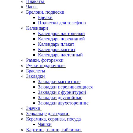
Плакаты
Часы
Брелоки, подвески
Брелки
Подвески для телефона
Календари
Календарь настольный
Календарь перекидной
Календарь плакат
Календарь-магнит
Календарь настенный
Рамки, фоторамки
Ручки подарочные
Браслеты
Закладки
Закладки магнитные
Закладки переливающиеся
Закладки с фурнитурой
Закладки двуслойные
Закладки двухсторонние
Значки
Зеркальце для сумки
Керамика, сервизы, посуда
Чашки
Картины, панно, таблички