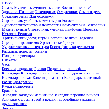
Стихи
Семья, Мужчины, Женщины, Дети
Воспитание детей
Здоровье. Питание
О женщинах
О мужчинах
Семья и дети
Создание семьи
Для молодежи
Справочная, учебная, комментарии
Богословие
Душепопечительство и психология
Комментарии.Толкования
Малые группы
Справочная, учебная, симфонии
Церковь.
История. Религии
Христианский досуг, игры
Настольные игры
Поделки
Сценарии праздников
Христианский досуг
Художественная литература
Биографии, свидетельства
Рассказы, повести, романы
Подарки, сувениры
Плакаты
Часы
Брелоки, подвески
Брелки
Подвески для телефона
Календари
Календарь настольный
Календарь перекидной
Календарь плакат
Календарь-магнит
Календарь настенный
Рамки, фоторамки
Ручки подарочные
Браслеты
Закладки
Закладки магнитные
Закладки переливающиеся
Закладки с фурнитурой
Закладки двуслойные
Закладки
двухсторонние
Значки