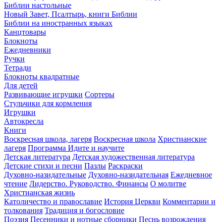
Библии настольные
Новый Завет, Псалтырь, книги Библии
Библии на иностранных языках
Канцтовары
Блокноты
Ежедневники
Ручки
Тетради
Блокноты квадратные
Для детей
Развивающие игрушки
Сортеры
Стульчики для кормления
Игрушки
Автокресла
Книги
Воскресная школа, лагеря
Воскресная школа
Христианские
лагеря
Программа Идите и научите
Детская литература
Детская художественная литература
Детские стихи и песни
Пазлы
Раскраски
Духовно-назидательные
Духовно-назидательная
Ежедневное
чтение
Лидерство. Руководство. Финансы
О молитве
Христианская жизнь
Католичество и православие
История Церкви
Комментарии и
толкования
Традиция и богословие
Поэзия
Песенники и нотные сборники
Песнь возрождения