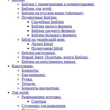
Библии с примечаниями и комментариями
Библии для детей
Библии на русском языке (обычные)
Подарочные Библии
Свадебные Библии
Библии малого формата
Библии среднего формата
Библии большого формата
Біблії на українській мові
Дитячі Біблії
Подарункові Біблії
Библии настольные
Новый Завет, Псалтырь, книги Библии
Библии на иностранных языках
Канцтовары
Блокноты
Ежедневники
Ручки
Тетради
Блокноты квадратные
Для детей
Развивающие игрушки
Сортеры
Стульчики для кормления