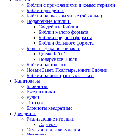
Библии с примечаниями и комментариями
Библии для детей
Библии на русском языке (обычные)
Подарочные Библии
Свадебные Библии
Библии малого формата
Библии среднего формата
Библии большого формата
Біблії на українській мові
Дитячі Біблії
Подарункові Біблії
Библии настольные
Новый Завет, Псалтырь, книги Библии
Библии на иностранных языках
Канцтовары
Блокноты
Ежедневники
Ручки
Тетради
Блокноты квадратные
Для детей
Развивающие игрушки
Сортеры
Стульчики для кормления