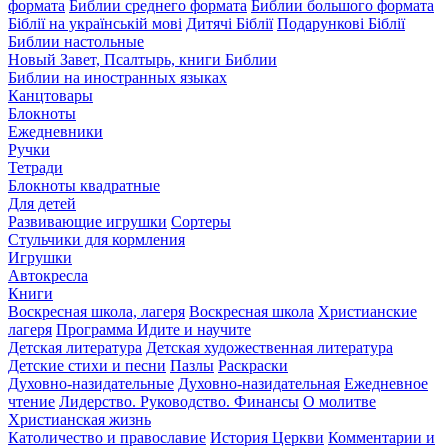
формата
Библии среднего формата
Библии большого формата
Біблії на українській мові
Дитячі Біблії
Подарункові Біблії
Библии настольные
Новый Завет, Псалтырь, книги Библии
Библии на иностранных языках
Канцтовары
Блокноты
Ежедневники
Ручки
Тетради
Блокноты квадратные
Для детей
Развивающие игрушки
Сортеры
Стульчики для кормления
Игрушки
Автокресла
Книги
Воскресная школа, лагеря
Воскресная школа
Христианские
лагеря
Программа Идите и научите
Детская литература
Детская художественная литература
Детские стихи и песни
Пазлы
Раскраски
Духовно-назидательные
Духовно-назидательная
Ежедневное
чтение
Лидерство. Руководство. Финансы
О молитве
Христианская жизнь
Католичество и православие
История Церкви
Комментарии и