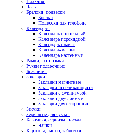
Плакаты
Часы
Брелоки, подвески
Брелки
Подвески для телефона
Календари
Календарь настольный
Календарь перекидной
Календарь плакат
Календарь-магнит
Календарь настенный
Рамки, фоторамки
Ручки подарочные
Браслеты
Закладки
Закладки магнитные
Закладки переливающиеся
Закладки с фурнитурой
Закладки двуслойные
Закладки двухсторонние
Значки
Зеркальце для сумки
Керамика, сервизы, посуда
Чашки
Картины, панно, таблички