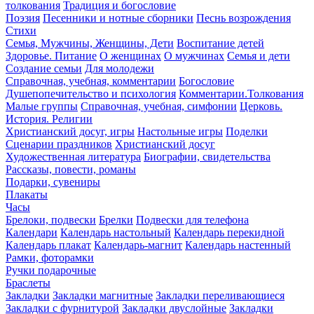
толкования
Традиция и богословие
Поэзия
Песенники и нотные сборники
Песнь возрождения
Стихи
Семья, Мужчины, Женщины, Дети
Воспитание детей
Здоровье. Питание
О женщинах
О мужчинах
Семья и дети
Создание семьи
Для молодежи
Справочная, учебная, комментарии
Богословие
Душепопечительство и психология
Комментарии.Толкования
Малые группы
Справочная, учебная, симфонии
Церковь.
История. Религии
Христианский досуг, игры
Настольные игры
Поделки
Сценарии праздников
Христианский досуг
Художественная литература
Биографии, свидетельства
Рассказы, повести, романы
Подарки, сувениры
Плакаты
Часы
Брелоки, подвески
Брелки
Подвески для телефона
Календари
Календарь настольный
Календарь перекидной
Календарь плакат
Календарь-магнит
Календарь настенный
Рамки, фоторамки
Ручки подарочные
Браслеты
Закладки
Закладки магнитные
Закладки переливающиеся
Закладки с фурнитурой
Закладки двуслойные
Закладки