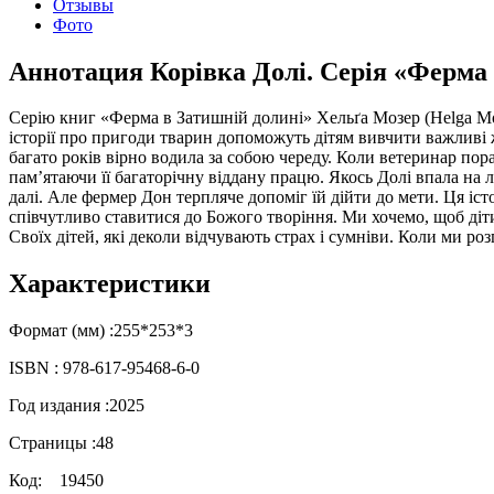
Отзывы
Фото
Аннотация Корівка Долі. Серія «Ферма
Серію книг «Ферма в Затишній долині» Хельґа Мозер (Helga Mose
історії про пригоди тварин допоможуть дітям вивчити важливі ж
багато років вірно водила за собою череду. Коли ветеринар пор
пам’ятаючи її багаторічну віддану працю. Якось Долі впала на л
далі. Але фермер Дон терпляче допоміг їй дійти до мети. Ця і
співчутливо ставитися до Божого творіння. Ми хочемо, щоб діт
Своїх дітей, які деколи відчувають страх і сумніви. Коли ми ро
Характеристики
Формат (мм) :
255*253*3
ISBN :
978-617-95468-6-0
Год издания :
2025
Страницы :
48
Код:
19450