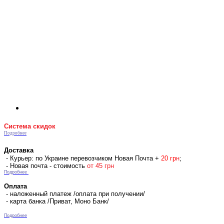
Система скидок
Подробнее
Доставка
- Курьер: по Украине перевозчиком Новая Почта +
2
0 гр
н
;
- Новая почта - стоимость
от 45 грн
Подробнее
Оплата
- наложенный платеж /оплата при получении/
- карта банка /Приват, Моно Банк/
Подробнее