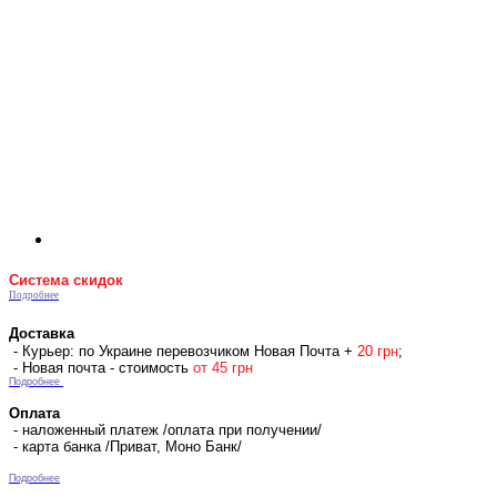
Система скидок
Подробнее
Доставка
- Курьер: по Украине перевозчиком Новая Почта +
2
0 гр
н
;
- Новая почта - стоимость
от 45 грн
Подробнее
Оплата
- наложенный платеж /оплата при получении/
- карта банка /Приват, Моно Банк/
Подробнее