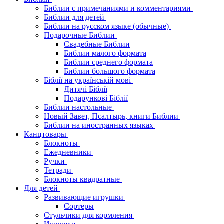
Библии с примечаниями и комментариями
Библии для детей
Библии на русском языке (обычные)
Подарочные Библии
Свадебные Библии
Библии малого формата
Библии среднего формата
Библии большого формата
Біблії на українській мові
Дитячі Біблії
Подарункові Біблії
Библии настольные
Новый Завет, Псалтырь, книги Библии
Библии на иностранных языках
Канцтовары
Блокноты
Ежедневники
Ручки
Тетради
Блокноты квадратные
Для детей
Развивающие игрушки
Сортеры
Стульчики для кормления