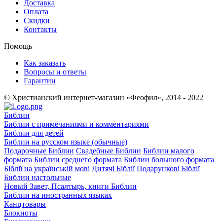
Доставка
Оплата
Скидки
Контакты
Помощь
Как заказать
Вопросы и ответы
Гарантии
© Христианский интернет-магазин «Феофил», 2014 - 2022
Библии
Библии с примечаниями и комментариями
Библии для детей
Библии на русском языке (обычные)
Подарочные Библии
Свадебные Библии
Библии малого
формата
Библии среднего формата
Библии большого формата
Біблії на українській мові
Дитячі Біблії
Подарункові Біблії
Библии настольные
Новый Завет, Псалтырь, книги Библии
Библии на иностранных языках
Канцтовары
Блокноты