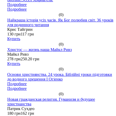
Подробнее
Подробнее
(0)
Найкраща історія усіх часів. Як Бог полюбив світ. 36 уроків
для родинного читання
Крис Тайгрин
130 грн
117 грн
Купить
(0)
Христос — жизнь наша Майкл Ривз
Майкл Ривз
278 грн
250.20 грн
Купить
(0)
Основи християнства. 24 урока. Біблійні уроки підготовки
до водного хрещення І Огіенко
Подробнее
Подробнее
(0)
Новая гражданская религия. Гуманизм и будущее
христианства
Патрик Сухдео
180 грн
162 грн