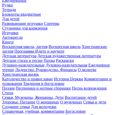
Ежедневники
Ручки
Тетради
Блокноты квадратные
Для детей
Развивающие игрушки
Сортеры
Стульчики для кормления
Игрушки
Автокресла
Книги
Воскресная школа, лагеря
Воскресная школа
Христианские
лагеря
Программа Идите и научите
Детская литература
Детская художественная литература
Детские стихи и песни
Пазлы
Раскраски
Духовно-назидательные
Духовно-назидательная
Ежедневное
чтение
Лидерство. Руководство. Финансы
О молитве
Христианская жизнь
Католичество и православие
История Церкви
Комментарии и
толкования
Традиция и богословие
Поэзия
Песенники и нотные сборники
Песнь возрождения
Стихи
Семья, Мужчины, Женщины, Дети
Воспитание детей
Здоровье. Питание
О женщинах
О мужчинах
Семья и дети
Создание семьи
Для молодежи
Справочная, учебная, комментарии
Богословие