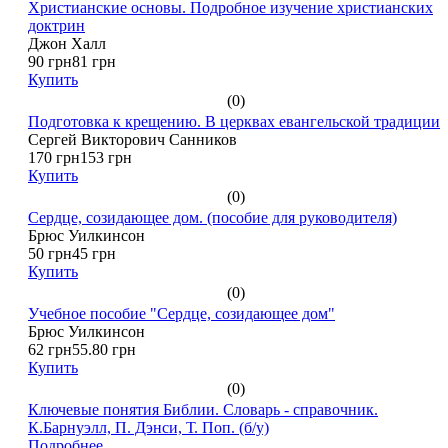
Христианские основы. Подробное изучение христианских
доктрин
Джон Халл
90 грн
81 грн
Купить
(0)
Подготовка к крещению. В церквах евангельской традиции
Сергей Викторович Санников
170 грн
153 грн
Купить
(0)
Сердце, созидающее дом. (пособие для руководителя)
Брюс Уилкинсон
50 грн
45 грн
Купить
(0)
Учебное пособие "Сердце, созидающее дом"
Брюс Уилкинсон
62 грн
55.80 грн
Купить
(0)
Ключевые понятия Библии. Словарь - справочник.
К.Барнуэлл, П. Дэнси, Т. Поп. (б/у)
Подробнее