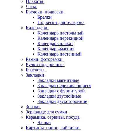
Плакаты
Часы
Брелоки, подвески
Брелки
Подвески для телефона
Календари
Календарь настольный
Календарь перекидной
Календарь плакат
Календарь-магнит
Календарь настенный
Рамки, фоторамки
Ручки подарочные
Браслеты
Закладки
Закладки магнитные
Закладки переливающиеся
Закладки с фурнитурой
Закладки двуслойные
Закладки двухсторонние
Значки
Зеркальце для сумки
Керамика, сервизы, посуда
Чашки
Картины, панно, таблички