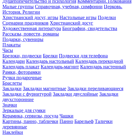
Душепопечительство и психология
Комментарии.Толкования
Малые группы
Справочная, учебная, симфонии
Церковь.
История. Религии
Христианский досуг, игры
Настольные игры
Поделки
Сценарии праздников
Христианский досуг
Художественная литература
Биографии, свидетельства
Рассказы, повести, романы
Подарки, сувениры
Плакаты
Часы
Брелоки, подвески
Брелки
Подвески для телефона
Календари
Календарь настольный
Календарь перекидной
Календарь плакат
Календарь-магнит
Календарь настенный
Рамки, фоторамки
Ручки подарочные
Браслеты
Закладки
Закладки магнитные
Закладки переливающиеся
Закладки с фурнитурой
Закладки двуслойные
Закладки
двухсторонние
Значки
Зеркальце для сумки
Керамика, сервизы, посуда
Чашки
Картины, панно, таблички
Панно
Барельеф
Талички
деревянные
Наклейки