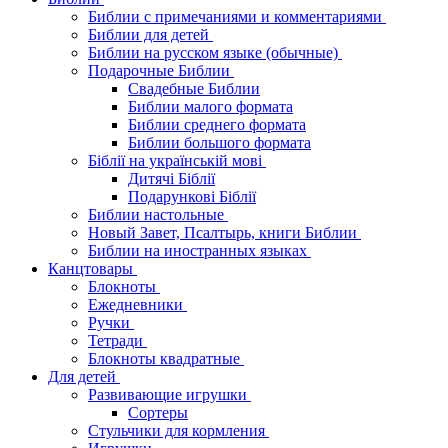
Библии с примечаниями и комментариями
Библии для детей
Библии на русском языке (обычные)
Подарочные Библии
Свадебные Библии
Библии малого формата
Библии среднего формата
Библии большого формата
Біблії на українській мові
Дитячі Біблії
Подарункові Біблії
Библии настольные
Новый Завет, Псалтырь, книги Библии
Библии на иностранных языках
Канцтовары
Блокноты
Ежедневники
Ручки
Тетради
Блокноты квадратные
Для детей
Развивающие игрушки
Сортеры
Стульчики для кормления