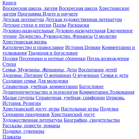
Книги
Воскресная школа, лагеря
Воскресная школа
Христианские
лагеря
Программа Идите и научите
Детская литература
Детская художественная литература
Детские стихи и песни
Пазлы
Раскраски
Духовно-назидательные
Духовно-назидательная
Ежедневное
чтение
Лидерство. Руководство. Финансы
О молитве
Христианская жизнь
Католичество и православие
История Церкви
Комментарии и
толкования
Традиция и богословие
Поэзия
Песенники и нотные сборники
Песнь возрождения
Стихи
Семья, Мужчины, Женщины, Дети
Воспитание детей
Здоровье. Питание
О женщинах
О мужчинах
Семья и дети
Создание семьи
Для молодежи
Справочная, учебная, комментарии
Богословие
Душепопечительство и психология
Комментарии.Толкования
Малые группы
Справочная, учебная, симфонии
Церковь.
История. Религии
Христианский досуг, игры
Настольные игры
Поделки
Сценарии праздников
Христианский досуг
Художественная литература
Биографии, свидетельства
Рассказы, повести, романы
Подарки, сувениры
Плакаты