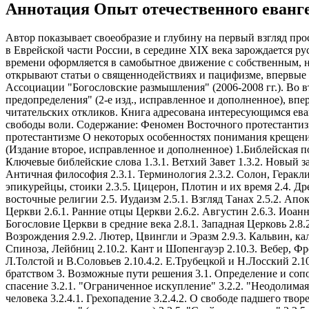
Аннотация Опыт отечественного еванге
Автор показывает своеобразие и глубину на первый взгляд прос
в Еврейской части России, в середине XIX века зарождается ру
времени оформляется в самобытное движение с собственным, 
открывают статьи о священнодействиях и пацифизме, впервы
Ассоциации "Богословские размышления" (2006-2008 гг.). Во 
предопределения" (2-е изд., исправленное и дополненное), вп
читательских откликов. Книга адресована интересующимся ева
свободы воли. Содержание: Феномен Восточного протестантизм
протестантизме О некоторых особенностях понимания крещени
(Издание второе, исправленное и дополненное) 1.Библейская п
Ключевые библейские слова 1.3.1. Ветхий Завет 1.3.2. Новый за
Античная философия 2.3.1. Терминология 2.3.2. Солон, Геракли
эпикурейцы, стоики 2.3.5. Цицерон, Плотин и их время 2.4. Дре
восточные религии 2.5. Иудаизм 2.5.1. Взгляд Танах 2.5.2. Ап
Церкви 2.6.1. Ранние отцы Церкви 2.6.2. Августин 2.6.3. Иоанн 
Богословие Церкви в средние века 2.8.1. Западная Церковь 2.8.
Возрождения 2.9.2. Лютер, Цвингли и Эразм 2.9.3. Кальвин, к
Спиноза, Лейбниц 2.10.2. Кант и Шопенгауэр 2.10.3. Вебер, Фре
Л.Толстой и В.Соловьев 2.10.4.2. Е.Трубецкой и Н.Лосский 2.1
братством 3. Возможные пути решения 3.1. Определение и соп
спасение 3.2.1. "Ограниченное искупление" 3.2.2. "Неодолимая 
человека 3.2.4.1. Грехопадение 3.2.4.2. О свободе падшего твор