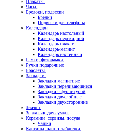
Плакаты
Часы
Брелоки, подвески
Брелки
Подвески для телефона
Календари
Календарь настольный
Календарь перекидной
Календарь плакат
Календарь-магнит
Календарь настенный
Рамки, фоторамки
Ручки подарочные
Браслеты
Закладки
Закладки магнитные
Закладки переливающиеся
Закладки с фурнитурой
Закладки двуслойные
Закладки двухсторонние
Значки
Зеркальце для сумки
Керамика, сервизы, посуда
Чашки
Картины, панно, таблички