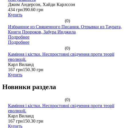
Джим Андерсон, Хайди Карлссон
434 грн
390.60 грн
Купить
(0)
Избранное из Священного Писания. Отрывки из Таурата,
Книги Пророков, Забура Инджила
Подробнее
Подробнее
(0)
Каміння і кістки. Неспростовні свідчення проти теорії
еволюції.
Карл Виланд
167 грн
150.30 грн
Купить
Новинки раздела
(0)
Каміння і кістки. Неспростовні свідчення проти теорії
еволюції.
Карл Виланд
167 грн
150.30 грн
Купить