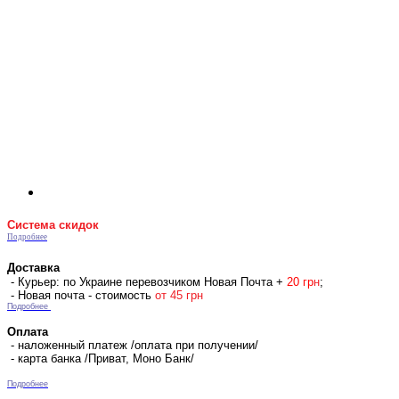
Система скидок
Подробнее
Доставка
- Курьер: по Украине перевозчиком Новая Почта +
2
0 гр
н
;
- Новая почта - стоимость
от 45 грн
Подробнее
Оплата
- наложенный платеж /оплата при получении/
- карта банка /Приват, Моно Банк/
Подробнее