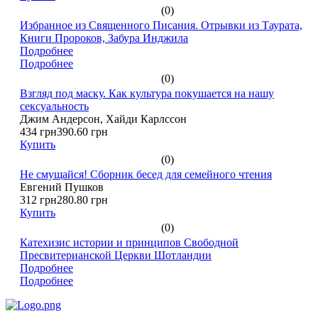
(0)
Избранное из Священного Писания. Отрывки из Таурата,
Книги Пророков, Забура Инджила
Подробнее
Подробнее
(0)
Взгляд под маску. Как культура покушается на нашу
сексуальность
Джим Андерсон, Хайди Карлссон
434 грн
390.60 грн
Купить
(0)
Не смущайся! Сборник бесед для семейного чтения
Евгений Пушков
312 грн
280.80 грн
Купить
(0)
Катехизис истории и принципов Свободной
Пресвитерианской Церкви Шотландии
Подробнее
Подробнее