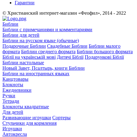
Гарантии
© Христианский интернет-магазин «Феофил», 2014 - 2022
Библии
Библии с примечаниями и комментариями
Библии для детей
Библии на русском языке (обычные)
Подарочные Библии
Свадебные Библии
Библии малого
формата
Библии среднего формата
Библии большого формата
Біблії на українській мові
Дитячі Біблії
Подарункові Біблії
Библии настольные
Новый Завет, Псалтырь, книги Библии
Библии на иностранных языках
Канцтовары
Блокноты
Ежедневники
Ручки
Тетради
Блокноты квадратные
Для детей
Развивающие игрушки
Сортеры
Стульчики для кормления
Игрушки
Автокресла