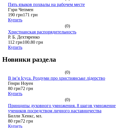
Пять языков похвалы на рабочем месте
Гэри Чепмен
190 грн
171 грн
Купить
(0)
Христианская распорядительность
Р. Б. Дехтяренко
112 грн
100.80 грн
Купить
Новинки раздела
(0)
В ім’я Ісуса. Роздуми про християнське лідерство
Генри Ноуен
80 грн
72 грн
Купить
(0)
Принципы духовного умножения. 8 шагов умножение
учеников посредством личного наставничества
Билли Хенкс, мл.
80 грн
72 грн
Купить