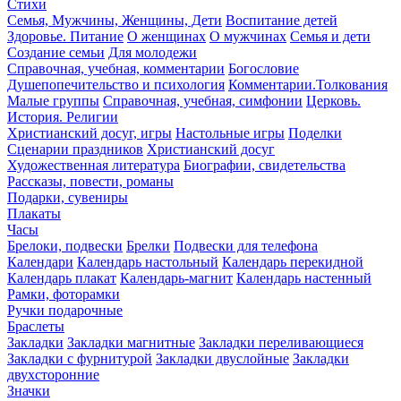
Стихи
Семья, Мужчины, Женщины, Дети
Воспитание детей
Здоровье. Питание
О женщинах
О мужчинах
Семья и дети
Создание семьи
Для молодежи
Справочная, учебная, комментарии
Богословие
Душепопечительство и психология
Комментарии.Толкования
Малые группы
Справочная, учебная, симфонии
Церковь.
История. Религии
Христианский досуг, игры
Настольные игры
Поделки
Сценарии праздников
Христианский досуг
Художественная литература
Биографии, свидетельства
Рассказы, повести, романы
Подарки, сувениры
Плакаты
Часы
Брелоки, подвески
Брелки
Подвески для телефона
Календари
Календарь настольный
Календарь перекидной
Календарь плакат
Календарь-магнит
Календарь настенный
Рамки, фоторамки
Ручки подарочные
Браслеты
Закладки
Закладки магнитные
Закладки переливающиеся
Закладки с фурнитурой
Закладки двуслойные
Закладки
двухсторонние
Значки