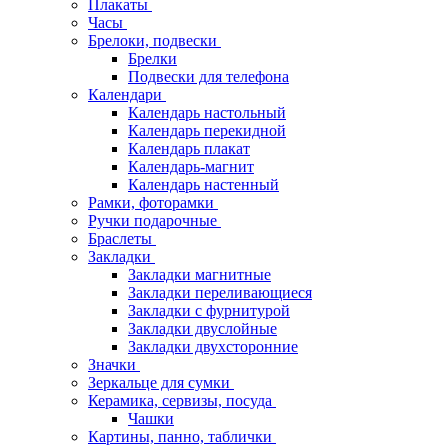
Плакаты
Часы
Брелоки, подвески
Брелки
Подвески для телефона
Календари
Календарь настольный
Календарь перекидной
Календарь плакат
Календарь-магнит
Календарь настенный
Рамки, фоторамки
Ручки подарочные
Браслеты
Закладки
Закладки магнитные
Закладки переливающиеся
Закладки с фурнитурой
Закладки двуслойные
Закладки двухсторонние
Значки
Зеркальце для сумки
Керамика, сервизы, посуда
Чашки
Картины, панно, таблички