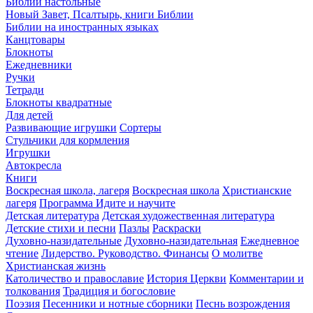
Библии настольные
Новый Завет, Псалтырь, книги Библии
Библии на иностранных языках
Канцтовары
Блокноты
Ежедневники
Ручки
Тетради
Блокноты квадратные
Для детей
Развивающие игрушки
Сортеры
Стульчики для кормления
Игрушки
Автокресла
Книги
Воскресная школа, лагеря
Воскресная школа
Христианские
лагеря
Программа Идите и научите
Детская литература
Детская художественная литература
Детские стихи и песни
Пазлы
Раскраски
Духовно-назидательные
Духовно-назидательная
Ежедневное
чтение
Лидерство. Руководство. Финансы
О молитве
Христианская жизнь
Католичество и православие
История Церкви
Комментарии и
толкования
Традиция и богословие
Поэзия
Песенники и нотные сборники
Песнь возрождения