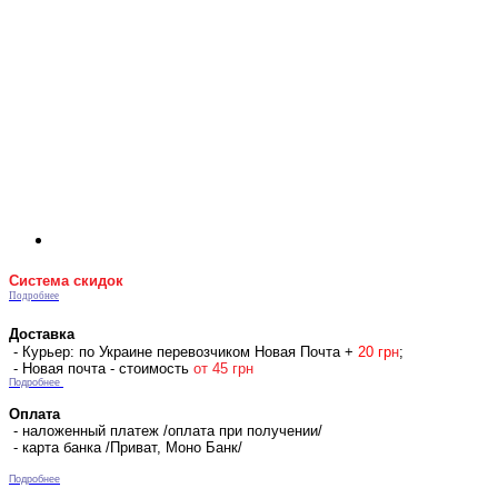
Система скидок
Подробнее
Доставка
- Курьер: по Украине перевозчиком Новая Почта +
2
0 гр
н
;
- Новая почта - стоимость
от 45 грн
Подробнее
Оплата
- наложенный платеж /оплата при получении/
- карта банка /Приват, Моно Банк/
Подробнее