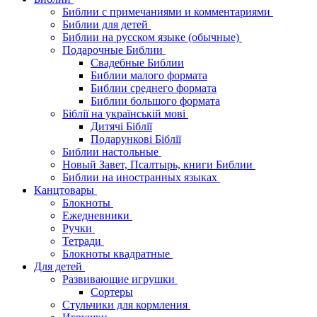
Библии с примечаниями и комментариями
Библии для детей
Библии на русском языке (обычные)
Подарочные Библии
Свадебные Библии
Библии малого формата
Библии среднего формата
Библии большого формата
Біблії на українській мові
Дитячі Біблії
Подарункові Біблії
Библии настольные
Новый Завет, Псалтырь, книги Библии
Библии на иностранных языках
Канцтовары
Блокноты
Ежедневники
Ручки
Тетради
Блокноты квадратные
Для детей
Развивающие игрушки
Сортеры
Стульчики для кормления