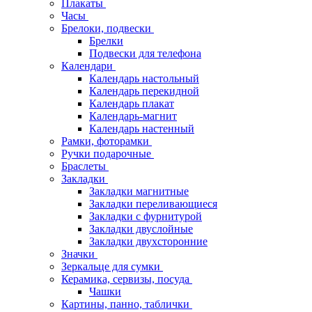
Плакаты
Часы
Брелоки, подвески
Брелки
Подвески для телефона
Календари
Календарь настольный
Календарь перекидной
Календарь плакат
Календарь-магнит
Календарь настенный
Рамки, фоторамки
Ручки подарочные
Браслеты
Закладки
Закладки магнитные
Закладки переливающиеся
Закладки с фурнитурой
Закладки двуслойные
Закладки двухсторонние
Значки
Зеркальце для сумки
Керамика, сервизы, посуда
Чашки
Картины, панно, таблички