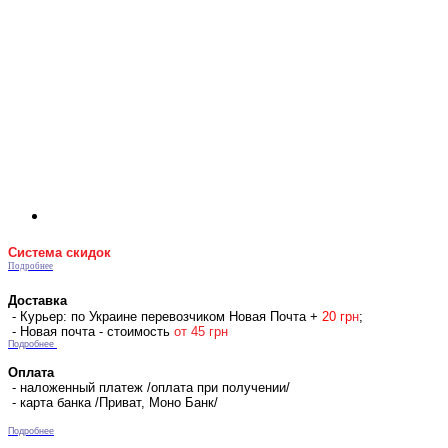
Система скидок
Подробнее
Доставка
- Курьер: по Украине перевозчиком Новая Почта +
2
0 гр
н
;
- Новая почта - стоимость
от 45 грн
Подробнее
Оплата
- наложенный платеж /оплата при получении/
- карта банка /Приват, Моно Банк/
Подробнее