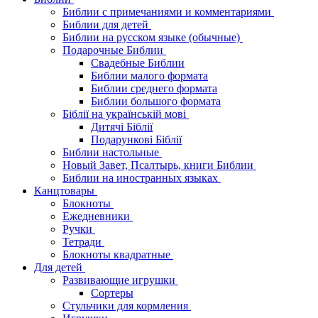
Библии с примечаниями и комментариями
Библии для детей
Библии на русском языке (обычные)
Подарочные Библии
Свадебные Библии
Библии малого формата
Библии среднего формата
Библии большого формата
Біблії на українській мові
Дитячі Біблії
Подарункові Біблії
Библии настольные
Новый Завет, Псалтырь, книги Библии
Библии на иностранных языках
Канцтовары
Блокноты
Ежедневники
Ручки
Тетради
Блокноты квадратные
Для детей
Развивающие игрушки
Сортеры
Стульчики для кормления