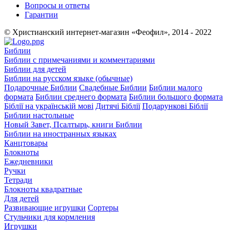
Вопросы и ответы
Гарантии
© Христианский интернет-магазин «Феофил», 2014 - 2022
Библии
Библии с примечаниями и комментариями
Библии для детей
Библии на русском языке (обычные)
Подарочные Библии
Свадебные Библии
Библии малого
формата
Библии среднего формата
Библии большого формата
Біблії на українській мові
Дитячі Біблії
Подарункові Біблії
Библии настольные
Новый Завет, Псалтырь, книги Библии
Библии на иностранных языках
Канцтовары
Блокноты
Ежедневники
Ручки
Тетради
Блокноты квадратные
Для детей
Развивающие игрушки
Сортеры
Стульчики для кормления
Игрушки