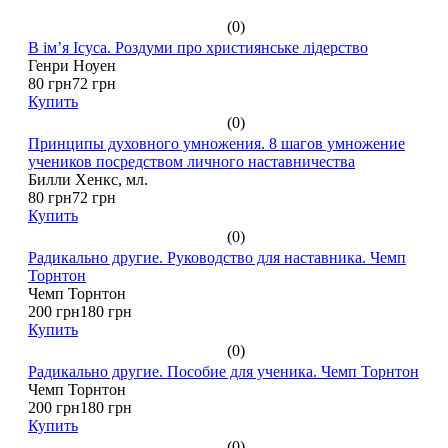
(0)
В ім’я Ісуса. Роздуми про християнське лідерство
Генри Ноуен
80 грн
72 грн
Купить
(0)
Принципы духовного умножения. 8 шагов умножение
учеников посредством личного наставничества
Билли Хенкс, мл.
80 грн
72 грн
Купить
(0)
Радикально другие. Руководство для наставника. Чемп
Торнтон
Чемп Торнтон
200 грн
180 грн
Купить
(0)
Радикально другие. Пособие для ученика. Чемп Торнтон
Чемп Торнтон
200 грн
180 грн
Купить
(0)