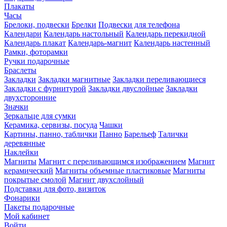
Плакаты
Часы
Брелоки, подвески
Брелки
Подвески для телефона
Календари
Календарь настольный
Календарь перекидной
Календарь плакат
Календарь-магнит
Календарь настенный
Рамки, фоторамки
Ручки подарочные
Браслеты
Закладки
Закладки магнитные
Закладки переливающиеся
Закладки с фурнитурой
Закладки двуслойные
Закладки
двухсторонние
Значки
Зеркальце для сумки
Керамика, сервизы, посуда
Чашки
Картины, панно, таблички
Панно
Барельеф
Талички
деревянные
Наклейки
Магниты
Магнит с переливающимся изображением
Магнит
керамический
Магниты объемные пластиковые
Магниты
покрытые смолой
Магнит двухслойный
Подставки для фото, визиток
Фонарики
Пакеты подарочные
Мой кабинет
Войти