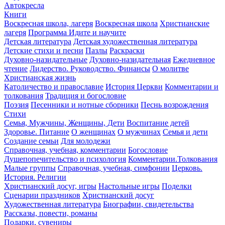
Автокресла
Книги
Воскресная школа, лагеря
Воскресная школа
Христианские
лагеря
Программа Идите и научите
Детская литература
Детская художественная литература
Детские стихи и песни
Пазлы
Раскраски
Духовно-назидательные
Духовно-назидательная
Ежедневное
чтение
Лидерство. Руководство. Финансы
О молитве
Христианская жизнь
Католичество и православие
История Церкви
Комментарии и
толкования
Традиция и богословие
Поэзия
Песенники и нотные сборники
Песнь возрождения
Стихи
Семья, Мужчины, Женщины, Дети
Воспитание детей
Здоровье. Питание
О женщинах
О мужчинах
Семья и дети
Создание семьи
Для молодежи
Справочная, учебная, комментарии
Богословие
Душепопечительство и психология
Комментарии.Толкования
Малые группы
Справочная, учебная, симфонии
Церковь.
История. Религии
Христианский досуг, игры
Настольные игры
Поделки
Сценарии праздников
Христианский досуг
Художественная литература
Биографии, свидетельства
Рассказы, повести, романы
Подарки, сувениры