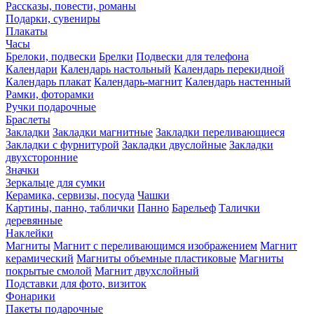
Рассказы, повести, романы
Подарки, сувениры
Плакаты
Часы
Брелоки, подвески
Брелки
Подвески для телефона
Календари
Календарь настольный
Календарь перекидной
Календарь плакат
Календарь-магнит
Календарь настенный
Рамки, фоторамки
Ручки подарочные
Браслеты
Закладки
Закладки магнитные
Закладки переливающиеся
Закладки с фурнитурой
Закладки двуслойные
Закладки
двухсторонние
Значки
Зеркальце для сумки
Керамика, сервизы, посуда
Чашки
Картины, панно, таблички
Панно
Барельеф
Талички
деревянные
Наклейки
Магниты
Магнит с переливающимся изображением
Магнит
керамический
Магниты объемные пластиковые
Магниты
покрытые смолой
Магнит двухслойный
Подставки для фото, визиток
Фонарики
Пакеты подарочные