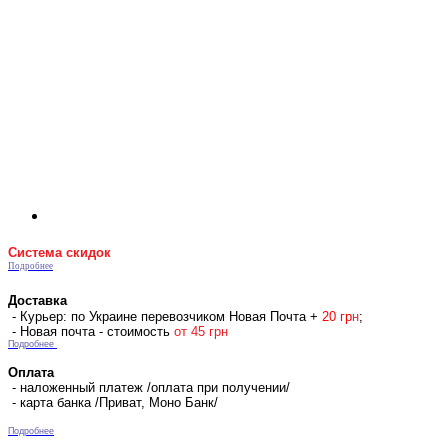
Система скидок
Подробнее
Доставка
- Курьер: по Украине перевозчиком Новая Почта +
2
0 гр
н
;
- Новая почта - стоимость
от 45 грн
Подробнее
Оплата
- наложенный платеж /оплата при получении/
- карта банка /Приват, Моно Банк/
Подробнее