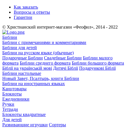
Как заказать
Вопросы и ответы
Гарантии
© Христианский интернет-магазин «Феофил», 2014 - 2022
Библии
Библии с примечаниями и комментариями
Библии для детей
Библии на русском языке (обычные)
Подарочные Библии
Свадебные Библии
Библии малого
формата
Библии среднего формата
Библии большого формата
Біблії на українській мові
Дитячі Біблії
Подарункові Біблії
Библии настольные
Новый Завет, Псалтырь, книги Библии
Библии на иностранных языках
Канцтовары
Блокноты
Ежедневники
Ручки
Тетради
Блокноты квадратные
Для детей
Развивающие игрушки
Сортеры