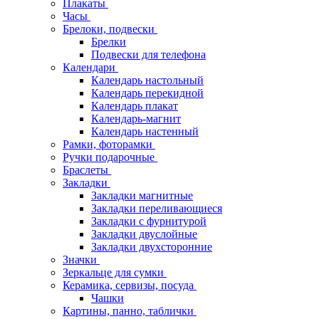
Плакаты
Часы
Брелоки, подвески
Брелки
Подвески для телефона
Календари
Календарь настольный
Календарь перекидной
Календарь плакат
Календарь-магнит
Календарь настенный
Рамки, фоторамки
Ручки подарочные
Браслеты
Закладки
Закладки магнитные
Закладки переливающиеся
Закладки с фурнитурой
Закладки двуслойные
Закладки двухсторонние
Значки
Зеркальце для сумки
Керамика, сервизы, посуда
Чашки
Картины, панно, таблички