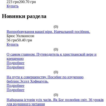
223 грн
200.70 грн
Купить
Новинки раздела
(0)
Випробовування вашої віри. Навчальний посібник.
Брюс Уилкинсон
56 грн
50.40 грн
Купить
(0)
О самом главном. Путеводитель к христианской вере и
крещению
Подробнее
Подробнее
(0)
На пути к совершенству. Пособие по изучению
библии.Эссел Хофнагель.
Подробнее
Подробнее
(0)
Найкраща історія усіх часів. Як Бог полюбив світ. 36 уроків
для родинного читання