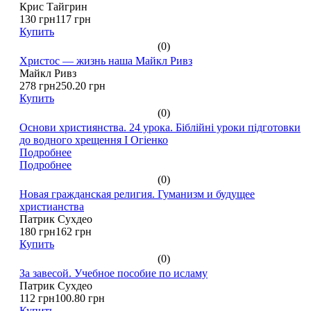
Крис Тайгрин
130 грн
117 грн
Купить
(0)
Христос — жизнь наша Майкл Ривз
Майкл Ривз
278 грн
250.20 грн
Купить
(0)
Основи християнства. 24 урока. Біблійні уроки підготовки
до водного хрещення І Огіенко
Подробнее
Подробнее
(0)
Новая гражданская религия. Гуманизм и будущее
христианства
Патрик Сухдео
180 грн
162 грн
Купить
(0)
За завесой. Учебное пособие по исламу
Патрик Сухдео
112 грн
100.80 грн
Купить