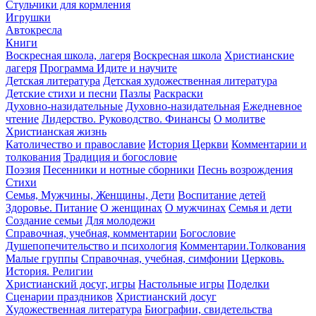
Стульчики для кормления
Игрушки
Автокресла
Книги
Воскресная школа, лагеря
Воскресная школа
Христианские
лагеря
Программа Идите и научите
Детская литература
Детская художественная литература
Детские стихи и песни
Пазлы
Раскраски
Духовно-назидательные
Духовно-назидательная
Ежедневное
чтение
Лидерство. Руководство. Финансы
О молитве
Христианская жизнь
Католичество и православие
История Церкви
Комментарии и
толкования
Традиция и богословие
Поэзия
Песенники и нотные сборники
Песнь возрождения
Стихи
Семья, Мужчины, Женщины, Дети
Воспитание детей
Здоровье. Питание
О женщинах
О мужчинах
Семья и дети
Создание семьи
Для молодежи
Справочная, учебная, комментарии
Богословие
Душепопечительство и психология
Комментарии.Толкования
Малые группы
Справочная, учебная, симфонии
Церковь.
История. Религии
Христианский досуг, игры
Настольные игры
Поделки
Сценарии праздников
Христианский досуг
Художественная литература
Биографии, свидетельства