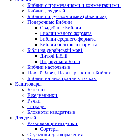
Библии с примечаниями и комментариями
Библии для детей
Библии на русском языке (обычные)
Подарочные Библии
Свадебные Библии
Библии малого формата
Библии среднего формата
Библии большого формата
Біблії на українській мові
Дитячі Біблії
Подарункові Біблії
Библии настольные
Новый Завет, Псалтырь, книги Библии
Библии на иностранных языках
Канцтовары
Блокноты
Ежедневники
Ручки
Тетради
Блокноты квадратные
Для детей
Развивающие игрушки
Сортеры
Стульчики для кормления