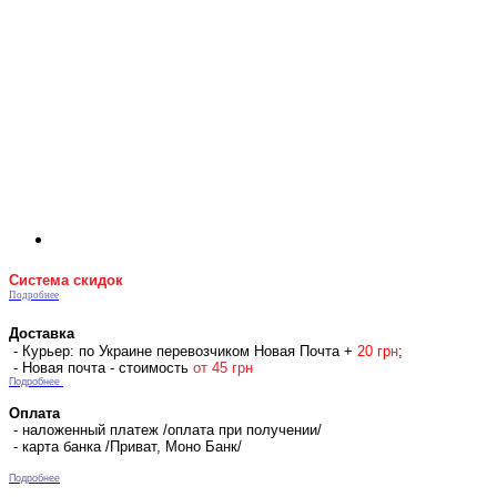
Система скидок
Подробнее
Доставка
- Курьер: по Украине перевозчиком Новая Почта +
2
0 гр
н
;
- Новая почта - стоимость
от 45 грн
Подробнее
Оплата
- наложенный платеж /оплата при получении/
- карта банка /Приват, Моно Банк/
Подробнее