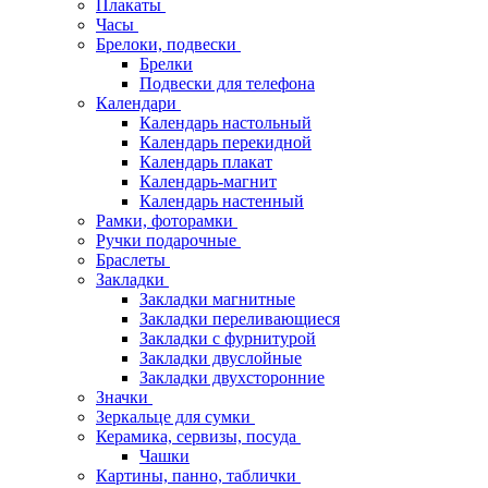
Плакаты
Часы
Брелоки, подвески
Брелки
Подвески для телефона
Календари
Календарь настольный
Календарь перекидной
Календарь плакат
Календарь-магнит
Календарь настенный
Рамки, фоторамки
Ручки подарочные
Браслеты
Закладки
Закладки магнитные
Закладки переливающиеся
Закладки с фурнитурой
Закладки двуслойные
Закладки двухсторонние
Значки
Зеркальце для сумки
Керамика, сервизы, посуда
Чашки
Картины, панно, таблички