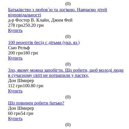
(0)
Батьківство з любов`ю та логікою. Навчаємо дітей
відповідальності
д-р Фостер В. Клайн, Джим Фей
278 грн
250.20 грн
Купить
(0)
100 рецептів бесід с дітьми (укр. яз.)
Сью Рельф
200 грн
180 грн
Купить
(0)
Зло, якому можна запобігти. Що робити, щоб молоді люди
в сучасному світі не потрапили у пастку.
Дон Шмирер
112 грн
100.80 грн
Купить
(0)
Що повинен робити батько?
Дон Шмирер
60 грн
54 грн
Купить
(0)