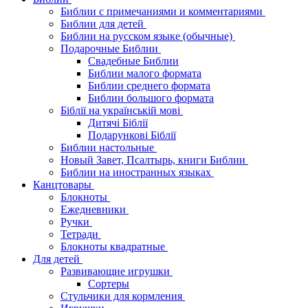
Библии с примечаниями и комментариями
Библии для детей
Библии на русском языке (обычные)
Подарочные Библии
Свадебные Библии
Библии малого формата
Библии среднего формата
Библии большого формата
Біблії на українській мові
Дитячі Біблії
Подарункові Біблії
Библии настольные
Новый Завет, Псалтырь, книги Библии
Библии на иностранных языках
Канцтовары
Блокноты
Ежедневники
Ручки
Тетради
Блокноты квадратные
Для детей
Развивающие игрушки
Сортеры
Стульчики для кормления