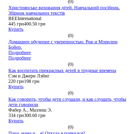
(0)
Християнське виховання дітей. Навчальний посібник.
Збірник навчальних текстів
BEEInternational
445 грн
400.50 грн
Купить
(0)
Домашнее обучение с уверенностью. Рик и Мэрилин
Бойер.
Подробнее
Подробнее
(0)
Как воспитать прекрасных детей в трудные времена
Сэм и Джери Лэйнг
220 грн
198 грн
Купить
(0)
Как говорить, чтобы дети слушали, и как слушать, чтобы
дети говорили
Фабер А., Мазлиш Э.
334 грн
300.60 грн
Купить
(0)
Папа, мама и…я! Откуда я появился?