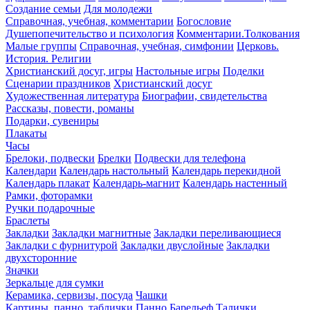
Создание семьи
Для молодежи
Справочная, учебная, комментарии
Богословие
Душепопечительство и психология
Комментарии.Толкования
Малые группы
Справочная, учебная, симфонии
Церковь.
История. Религии
Христианский досуг, игры
Настольные игры
Поделки
Сценарии праздников
Христианский досуг
Художественная литература
Биографии, свидетельства
Рассказы, повести, романы
Подарки, сувениры
Плакаты
Часы
Брелоки, подвески
Брелки
Подвески для телефона
Календари
Календарь настольный
Календарь перекидной
Календарь плакат
Календарь-магнит
Календарь настенный
Рамки, фоторамки
Ручки подарочные
Браслеты
Закладки
Закладки магнитные
Закладки переливающиеся
Закладки с фурнитурой
Закладки двуслойные
Закладки
двухсторонние
Значки
Зеркальце для сумки
Керамика, сервизы, посуда
Чашки
Картины, панно, таблички
Панно
Барельеф
Талички