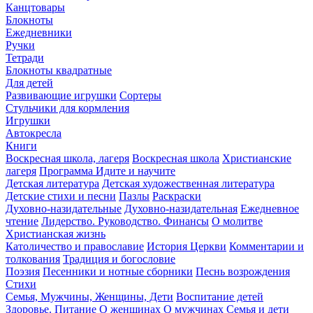
Канцтовары
Блокноты
Ежедневники
Ручки
Тетради
Блокноты квадратные
Для детей
Развивающие игрушки
Сортеры
Стульчики для кормления
Игрушки
Автокресла
Книги
Воскресная школа, лагеря
Воскресная школа
Христианские
лагеря
Программа Идите и научите
Детская литература
Детская художественная литература
Детские стихи и песни
Пазлы
Раскраски
Духовно-назидательные
Духовно-назидательная
Ежедневное
чтение
Лидерство. Руководство. Финансы
О молитве
Христианская жизнь
Католичество и православие
История Церкви
Комментарии и
толкования
Традиция и богословие
Поэзия
Песенники и нотные сборники
Песнь возрождения
Стихи
Семья, Мужчины, Женщины, Дети
Воспитание детей
Здоровье. Питание
О женщинах
О мужчинах
Семья и дети