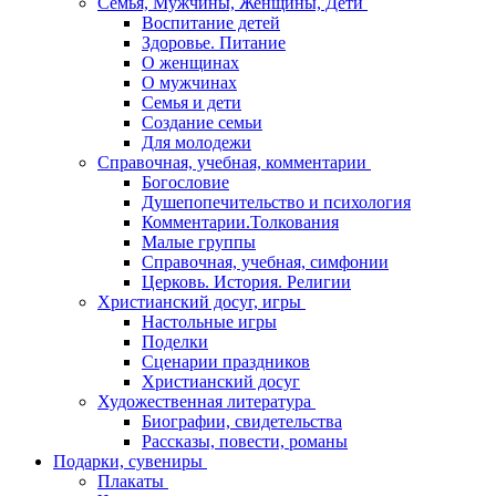
Семья, Мужчины, Женщины, Дети
Воспитание детей
Здоровье. Питание
О женщинах
О мужчинах
Семья и дети
Создание семьи
Для молодежи
Справочная, учебная, комментарии
Богословие
Душепопечительство и психология
Комментарии.Толкования
Малые группы
Справочная, учебная, симфонии
Церковь. История. Религии
Христианский досуг, игры
Настольные игры
Поделки
Сценарии праздников
Христианский досуг
Художественная литература
Биографии, свидетельства
Рассказы, повести, романы
Подарки, сувениры
Плакаты