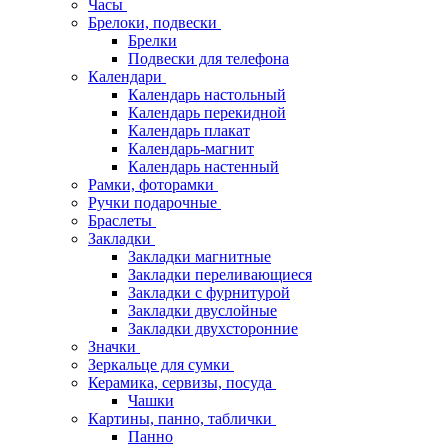
Часы
Брелоки, подвески
Брелки
Подвески для телефона
Календари
Календарь настольный
Календарь перекидной
Календарь плакат
Календарь-магнит
Календарь настенный
Рамки, фоторамки
Ручки подарочные
Браслеты
Закладки
Закладки магнитные
Закладки переливающиеся
Закладки с фурнитурой
Закладки двуслойные
Закладки двухсторонние
Значки
Зеркальце для сумки
Керамика, сервизы, посуда
Чашки
Картины, панно, таблички
Панно