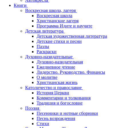
Автокресла
Книги
Воскресная школа, лагеря
Воскресная школа
Христианские лагеря
Программа Идите и научите
Детская литература
Детская художественная литература
Детские стихи и песни
Пазлы
Раскраски
Духовно-назидательные
Духовно-назидательная
Ежедневное чтение
Лидерство. Руководство. Финансы
О молитве
Христианская жизнь
Католичество и православие
История Церкви
Комментарии и толкования
Традиция и богословие
Поэзия
Песенники и нотные сборники
Песнь возрождения
Стихи