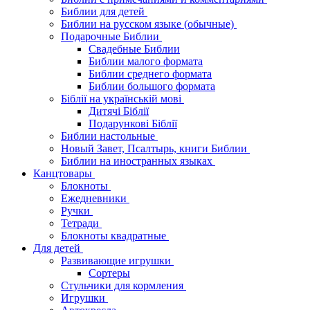
Библии для детей
Библии на русском языке (обычные)
Подарочные Библии
Свадебные Библии
Библии малого формата
Библии среднего формата
Библии большого формата
Біблії на українській мові
Дитячі Біблії
Подарункові Біблії
Библии настольные
Новый Завет, Псалтырь, книги Библии
Библии на иностранных языках
Канцтовары
Блокноты
Ежедневники
Ручки
Тетради
Блокноты квадратные
Для детей
Развивающие игрушки
Сортеры
Стульчики для кормления
Игрушки