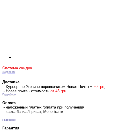
Система скидок
Подробнее
Доставка
- Курьер: по Украине перевозчиком Новая Почта +
2
0 гр
н
;
- Новая почта - стоимость
от 45 грн
Подробнее
Оплата
- наложенный платеж /оплата при получении/
- карта банка /Приват, Моно Банк/
Подробнее
Гарантия