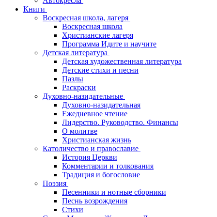
Автокресла
Книги
Воскресная школа, лагеря
Воскресная школа
Христианские лагеря
Программа Идите и научите
Детская литература
Детская художественная литература
Детские стихи и песни
Пазлы
Раскраски
Духовно-назидательные
Духовно-назидательная
Ежедневное чтение
Лидерство. Руководство. Финансы
О молитве
Христианская жизнь
Католичество и православие
История Церкви
Комментарии и толкования
Традиция и богословие
Поэзия
Песенники и нотные сборники
Песнь возрождения
Стихи