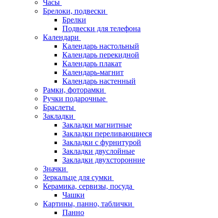
Часы
Брелоки, подвески
Брелки
Подвески для телефона
Календари
Календарь настольный
Календарь перекидной
Календарь плакат
Календарь-магнит
Календарь настенный
Рамки, фоторамки
Ручки подарочные
Браслеты
Закладки
Закладки магнитные
Закладки переливающиеся
Закладки с фурнитурой
Закладки двуслойные
Закладки двухсторонние
Значки
Зеркальце для сумки
Керамика, сервизы, посуда
Чашки
Картины, панно, таблички
Панно