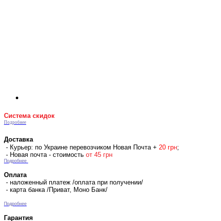
Система скидок
Подробнее
Доставка
- Курьер: по Украине перевозчиком Новая Почта +
2
0 гр
н
;
- Новая почта - стоимость
от 45 грн
Подробнее
Оплата
- наложенный платеж /оплата при получении/
- карта банка /Приват, Моно Банк/
Подробнее
Гарантия