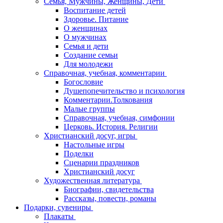
Семья, Мужчины, Женщины, Дети
Воспитание детей
Здоровье. Питание
О женщинах
О мужчинах
Семья и дети
Создание семьи
Для молодежи
Справочная, учебная, комментарии
Богословие
Душепопечительство и психология
Комментарии.Толкования
Малые группы
Справочная, учебная, симфонии
Церковь. История. Религии
Христианский досуг, игры
Настольные игры
Поделки
Сценарии праздников
Христианский досуг
Художественная литература
Биографии, свидетельства
Рассказы, повести, романы
Подарки, сувениры
Плакаты