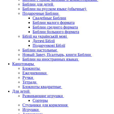
Библии для детей
Библии на русском языке (обычные)
Подарочные Библии
Свадебные Библии
Библии малого формата
Библии среднего формата
Библии большого формата
Біблії на українській мові
Дитячі Біблії
Подарункові Біблії
Библии настольные
Новый Завет, Псалтырь, книги Библии
Библии на иностранных языках
Канцтовары
Блокноты
Ежедневники
Ручки
Тетради
Блокноты квадратные
Для детей
Развивающие игрушки
Сортеры
Стульчики для кормления
Игрушки