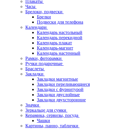
Плакаты
Часы
Брелоки, подвески
Брелки
Подвески для телефона
Календари
Календарь настольный
Календарь перекидной
Календарь плакат
Календарь-магнит
Календарь настенный
Рамки, фоторамки
Ручки подарочные
Браслеты
Закладки
Закладки магнитные
Закладки переливающиеся
Закладки с фурнитурой
Закладки двуслойные
Закладки двухсторонние
Значки
Зеркальце для сумки
Керамика, сервизы, посуда
Чашки
Картины, панно, таблички