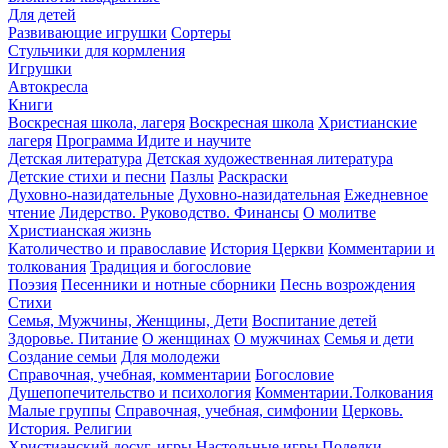
Для детей
Развивающие игрушки
Сортеры
Стульчики для кормления
Игрушки
Автокресла
Книги
Воскресная школа, лагеря
Воскресная школа
Христианские
лагеря
Программа Идите и научите
Детская литература
Детская художественная литература
Детские стихи и песни
Пазлы
Раскраски
Духовно-назидательные
Духовно-назидательная
Ежедневное
чтение
Лидерство. Руководство. Финансы
О молитве
Христианская жизнь
Католичество и православие
История Церкви
Комментарии и
толкования
Традиция и богословие
Поэзия
Песенники и нотные сборники
Песнь возрождения
Стихи
Семья, Мужчины, Женщины, Дети
Воспитание детей
Здоровье. Питание
О женщинах
О мужчинах
Семья и дети
Создание семьи
Для молодежи
Справочная, учебная, комментарии
Богословие
Душепопечительство и психология
Комментарии.Толкования
Малые группы
Справочная, учебная, симфонии
Церковь.
История. Религии
Христианский досуг, игры
Настольные игры
Поделки