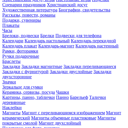
Сценарии праздников
Христианский досуг
Художественная литература
Биографии, свидетельства
Рассказы, повести, романы
Подарки, сувениры
Плакаты
Часы
Брелоки, подвески
Брелки
Подвески для телефона
Календари
Календарь настольный
Календарь перекидной
Календарь плакат
Календарь-магнит
Календарь настенный
Рамки, фоторамки
Ручки подарочные
Браслеты
Закладки
Закладки магнитные
Закладки переливающиеся
Закладки с фурнитурой
Закладки двуслойные
Закладки
двухсторонние
Значки
Зеркальце для сумки
Керамика, сервизы, посуда
Чашки
Картины, панно, таблички
Панно
Барельеф
Талички
деревянные
Наклейки
Магниты
Магнит с переливающимся изображением
Магнит
керамический
Магниты объемные пластиковые
Магниты
покрытые смолой
Магнит двухслойный