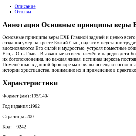
Описание
Отзывы
Аннотация Основные принципы веры 
Основные принципы веры ЕХБ Главной задачей и целью всего Б
создания умер на кресте Божий Сын, над этим неустанно труд
вдохновляются Его силой и мудростью, устрояя поместные об
Его, а Он - Глава. Вызванные из всех племён и народов дети 
их богопоклонения, но каждая живая, истинная церковь постоя
Помещённые в данной брошюре материалы освещают основные 
истории христианства, понимание их и применение в практике
Характеристики
Формат (мм) :
195/140/
Год издания :
1992
Страницы :
200
Код:
9242