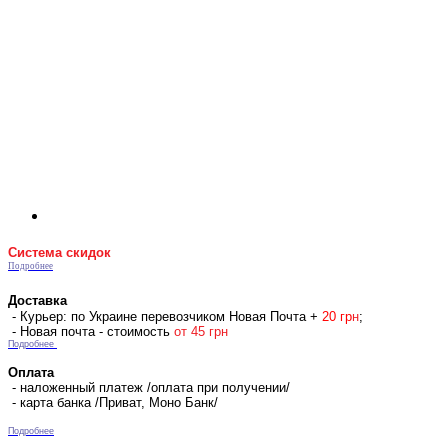
Система скидок
Подробнее
Доставка
- Курьер: по Украине перевозчиком Новая Почта +
2
0 гр
н
;
- Новая почта - стоимость
от 45 грн
Подробнее
Оплата
- наложенный платеж /оплата при получении/
- карта банка /Приват, Моно Банк/
Подробнее