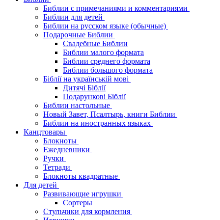
Библии с примечаниями и комментариями
Библии для детей
Библии на русском языке (обычные)
Подарочные Библии
Свадебные Библии
Библии малого формата
Библии среднего формата
Библии большого формата
Біблії на українській мові
Дитячі Біблії
Подарункові Біблії
Библии настольные
Новый Завет, Псалтырь, книги Библии
Библии на иностранных языках
Канцтовары
Блокноты
Ежедневники
Ручки
Тетради
Блокноты квадратные
Для детей
Развивающие игрушки
Сортеры
Стульчики для кормления