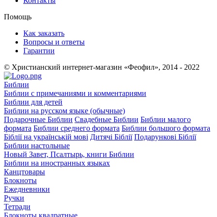
Контакты
Помощь
Как заказать
Вопросы и ответы
Гарантии
© Христианский интернет-магазин «Феофил», 2014 - 2022
Библии
Библии с примечаниями и комментариями
Библии для детей
Библии на русском языке (обычные)
Подарочные Библии
Свадебные Библии
Библии малого
формата
Библии среднего формата
Библии большого формата
Біблії на українській мові
Дитячі Біблії
Подарункові Біблії
Библии настольные
Новый Завет, Псалтырь, книги Библии
Библии на иностранных языках
Канцтовары
Блокноты
Ежедневники
Ручки
Тетради
Блокноты квадратные