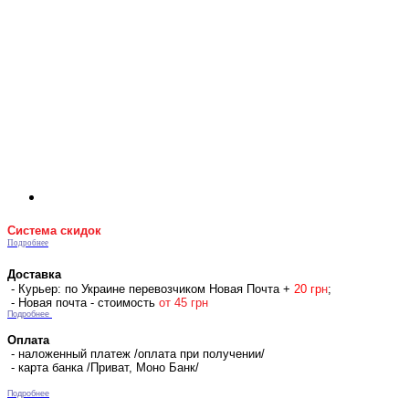
Система скидок
Подробнее
Доставка
- Курьер: по Украине перевозчиком Новая Почта +
2
0 гр
н
;
- Новая почта - стоимость
от 45 грн
Подробнее
Оплата
- наложенный платеж /оплата при получении/
- карта банка /Приват, Моно Банк/
Подробнее