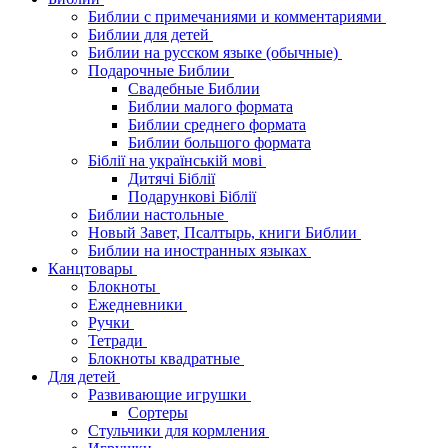
Библии с примечаниями и комментариями
Библии для детей
Библии на русском языке (обычные)
Подарочные Библии
Свадебные Библии
Библии малого формата
Библии среднего формата
Библии большого формата
Біблії на українській мові
Дитячі Біблії
Подарункові Біблії
Библии настольные
Новый Завет, Псалтырь, книги Библии
Библии на иностранных языках
Канцтовары
Блокноты
Ежедневники
Ручки
Тетради
Блокноты квадратные
Для детей
Развивающие игрушки
Сортеры
Стульчики для кормления