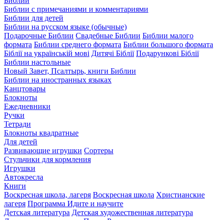
Библии
Библии с примечаниями и комментариями
Библии для детей
Библии на русском языке (обычные)
Подарочные Библии
Свадебные Библии
Библии малого
формата
Библии среднего формата
Библии большого формата
Біблії на українській мові
Дитячі Біблії
Подарункові Біблії
Библии настольные
Новый Завет, Псалтырь, книги Библии
Библии на иностранных языках
Канцтовары
Блокноты
Ежедневники
Ручки
Тетради
Блокноты квадратные
Для детей
Развивающие игрушки
Сортеры
Стульчики для кормления
Игрушки
Автокресла
Книги
Воскресная школа, лагеря
Воскресная школа
Христианские
лагеря
Программа Идите и научите
Детская литература
Детская художественная литература