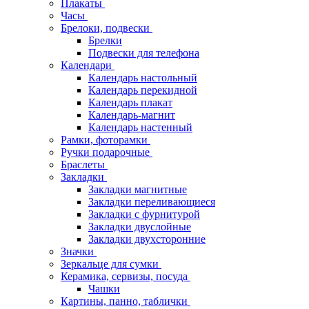
Плакаты
Часы
Брелоки, подвески
Брелки
Подвески для телефона
Календари
Календарь настольный
Календарь перекидной
Календарь плакат
Календарь-магнит
Календарь настенный
Рамки, фоторамки
Ручки подарочные
Браслеты
Закладки
Закладки магнитные
Закладки переливающиеся
Закладки с фурнитурой
Закладки двуслойные
Закладки двухсторонние
Значки
Зеркальце для сумки
Керамика, сервизы, посуда
Чашки
Картины, панно, таблички