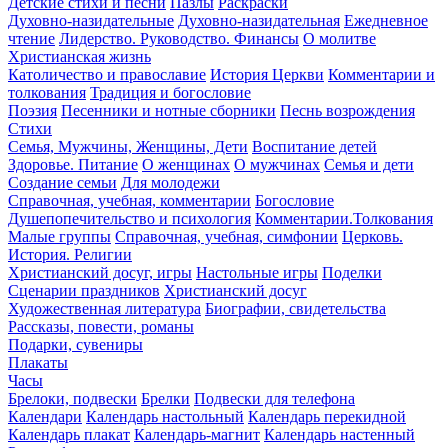
Детские стихи и песни
Пазлы
Раскраски
Духовно-назидательные
Духовно-назидательная
Ежедневное
чтение
Лидерство. Руководство. Финансы
О молитве
Христианская жизнь
Католичество и православие
История Церкви
Комментарии и
толкования
Традиция и богословие
Поэзия
Песенники и нотные сборники
Песнь возрождения
Стихи
Семья, Мужчины, Женщины, Дети
Воспитание детей
Здоровье. Питание
О женщинах
О мужчинах
Семья и дети
Создание семьи
Для молодежи
Справочная, учебная, комментарии
Богословие
Душепопечительство и психология
Комментарии.Толкования
Малые группы
Справочная, учебная, симфонии
Церковь.
История. Религии
Христианский досуг, игры
Настольные игры
Поделки
Сценарии праздников
Христианский досуг
Художественная литература
Биографии, свидетельства
Рассказы, повести, романы
Подарки, сувениры
Плакаты
Часы
Брелоки, подвески
Брелки
Подвески для телефона
Календари
Календарь настольный
Календарь перекидной
Календарь плакат
Календарь-магнит
Календарь настенный