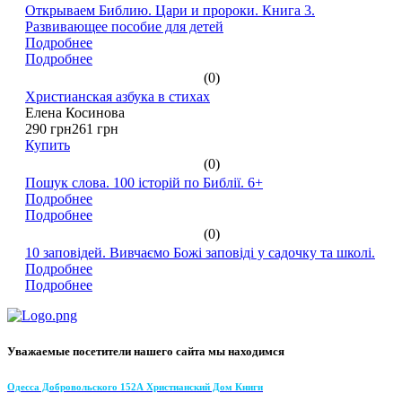
Открываем Библию. Цари и пророки. Книга 3.
Развивающее пособие для детей
Подробнее
Подробнее
(0)
Христианская азбука в стихах
Елена Косинова
290 грн
261 грн
Купить
(0)
Пошук слова. 100 історій по Библії. 6+
Подробнее
Подробнее
(0)
10 заповідей. Вивчаємо Божі заповіді у садочку та школі.
Подробнее
Подробнее
Уважаемые посетители нашего сайта мы находимся
Одесса Добровольского 152А Христианский Дом Книги