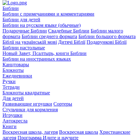
Библии
Библии с примечаниями и комментариями
Библии для детей
Библии на русском языке (обычные)
Подарочные Библии
Свадебные Библии
Библии малого
формата
Библии среднего формата
Библии большого формата
Біблії на українській мові
Дитячі Біблії
Подарункові Біблії
Библии настольные
Новый Завет, Псалтырь, книги Библии
Библии на иностранных языках
Канцтовары
Блокноты
Ежедневники
Ручки
Тетради
Блокноты квадратные
Для детей
Развивающие игрушки
Сортеры
Стульчики для кормления
Игрушки
Автокресла
Книги
Воскресная школа, лагеря
Воскресная школа
Христианские
лагеря
Программа Идите и научите