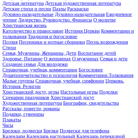
Детская литература
Детская художественная литература
Детские стихи и песни
Пазлы
Раскраски
Духовно-назидательные
Духовно-назидательная
Ежедневное
чтение
Лидерство. Руководство. Финансы
О молитве
Христианская жизнь
Католичество и православие
История Церкви
Комментарии и
толкования
Традиция и богословие
Поэзия
Песенники и нотные сборники
Песнь возрождения
Стихи
Семья, Мужчины, Женщины, Дети
Воспитание детей
Здоровье. Питание
О женщинах
О мужчинах
Семья и дети
Создание семьи
Для молодежи
Справочная, учебная, комментарии
Богословие
Душепопечительство и психология
Комментарии.Толкования
Малые группы
Справочная, учебная, симфонии
Церковь.
История. Религии
Христианский досуг, игры
Настольные игры
Поделки
Сценарии праздников
Христианский досуг
Художественная литература
Биографии, свидетельства
Рассказы, повести, романы
Подарки, сувениры
Плакаты
Часы
Брелоки, подвески
Брелки
Подвески для телефона
Календари
Календарь настольный
Календарь перекидной