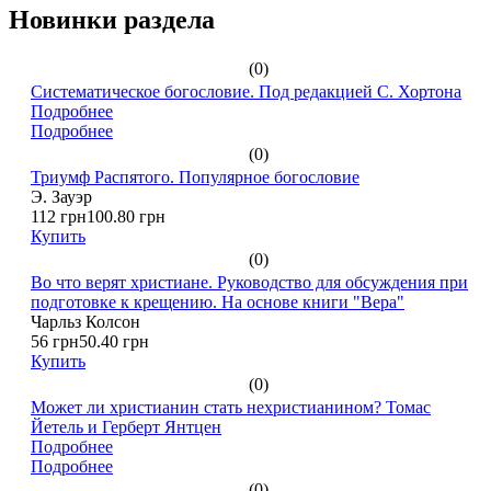
Новинки раздела
(0)
Систематическое богословие. Под редакцией С. Хортона
Подробнее
Подробнее
(0)
Триумф Распятого. Популярное богословие
Э. Зауэр
112 грн
100.80 грн
Купить
(0)
Во что верят христиане. Руководство для обсуждения при
подготовке к крещению. На основе книги "Вера"
Чарльз Колсон
56 грн
50.40 грн
Купить
(0)
Может ли христианин стать нехристианином? Томас
Йетель и Герберт Янтцен
Подробнее
Подробнее
(0)