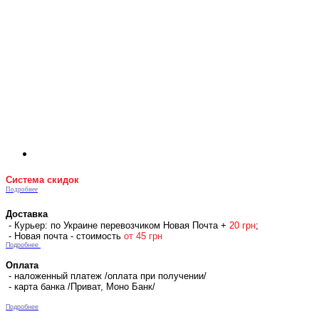
Система скидок
Подробнее
Доставка
- Курьер: по Украине перевозчиком Новая Почта +
2
0 гр
н
;
- Новая почта - стоимость
от 45 грн
Подробнее
Оплата
- наложенный платеж /оплата при получении/
- карта банка /Приват, Моно Банк/
Подробнее