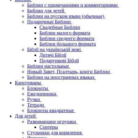
Библии с примечаниями и комментариями
Библии для детей
Библии на русском языке (обычные)
Подарочные Библии
Свадебные Библии
Библии малого формата
Библии среднего формата
Библии большого формата
Біблії на українській мові
Дитячі Біблії
Подарункові Біблії
Библии настольные
Новый Завет, Псалтырь, книги Библии
Библии на иностранных языках
Канцтовары
Блокноты
Ежедневники
Ручки
Тетради
Блокноты квадратные
Для детей
Развивающие игрушки
Сортеры
Стульчики для кормления