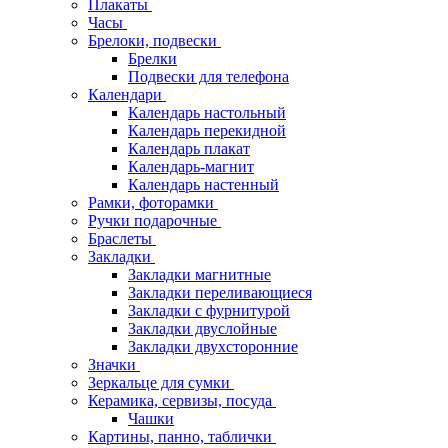
Плакаты
Часы
Брелоки, подвески
Брелки
Подвески для телефона
Календари
Календарь настольный
Календарь перекидной
Календарь плакат
Календарь-магнит
Календарь настенный
Рамки, фоторамки
Ручки подарочные
Браслеты
Закладки
Закладки магнитные
Закладки переливающиеся
Закладки с фурнитурой
Закладки двуслойные
Закладки двухсторонние
Значки
Зеркальце для сумки
Керамика, сервизы, посуда
Чашки
Картины, панно, таблички