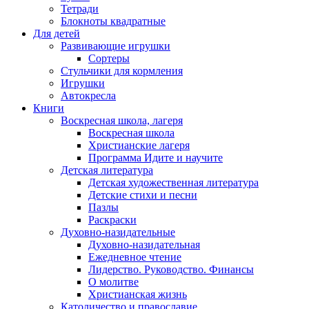
Тетради
Блокноты квадратные
Для детей
Развивающие игрушки
Сортеры
Стульчики для кормления
Игрушки
Автокресла
Книги
Воскресная школа, лагеря
Воскресная школа
Христианские лагеря
Программа Идите и научите
Детская литература
Детская художественная литература
Детские стихи и песни
Пазлы
Раскраски
Духовно-назидательные
Духовно-назидательная
Ежедневное чтение
Лидерство. Руководство. Финансы
О молитве
Христианская жизнь
Католичество и православие