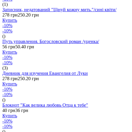
(1)
Записник, недатований "Цінуй кожну мить."/сині квіти/
278 грн
250.20 грн
Купить
-10%
-10%
()
Путь управления. Богословский роман /уценка/
56 грн
50.40 грн
Купить
-10%
-10%
(3)
Дневник для изучения Евангелия от Луки
278 грн
250.20 грн
Купить
-10%
-10%
()
Блокнот "Как велика любовь Отца к тебе"
40 грн
36 грн
Купить
-10%
-10%
()