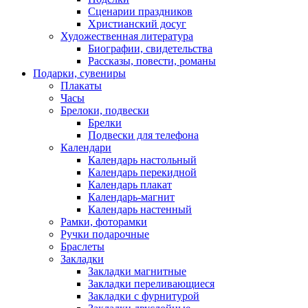
Сценарии праздников
Христианский досуг
Художественная литература
Биографии, свидетельства
Рассказы, повести, романы
Подарки, сувениры
Плакаты
Часы
Брелоки, подвески
Брелки
Подвески для телефона
Календари
Календарь настольный
Календарь перекидной
Календарь плакат
Календарь-магнит
Календарь настенный
Рамки, фоторамки
Ручки подарочные
Браслеты
Закладки
Закладки магнитные
Закладки переливающиеся
Закладки с фурнитурой