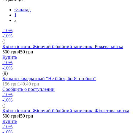
<<назад
1
2
-10%
-10%
()
Квітка істини. Жіночий біблійний записник. Рожева квітка
500 грн
450 грн
Купить
-10%
-10%
(9)
Блокнот квадратный "Не бійся, бо Я з тобою"
156 грн
140.40 грн
Сообщить о поступлении
-10%
-10%
()
Квітка істини. Жіночий біблійний записник. Фіолетова квітка
500 грн
450 грн
Купить
-10%
-10%