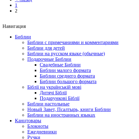
1
2
Навигация
Библии
Библии с примечаниями и комментариями
Библии для детей
Библии на русском языке (обычные)
Подарочные Библии
Свадебные Библии
Библии малого формата
Библии среднего формата
Библии большого формата
Біблії на українській мові
Дитячі Біблії
Подарункові Біблії
Библии настольные
Новый Завет, Псалтырь, книги Библии
Библии на иностранных языках
Канцтовары
Блокноты
Ежедневники
Ручки