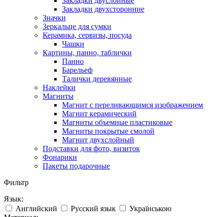
Закладки двуслойные
Закладки двухсторонние
Значки
Зеркальце для сумки
Керамика, сервизы, посуда
Чашки
Картины, панно, таблички
Панно
Барельеф
Талички деревянные
Наклейки
Магниты
Магнит с переливающимся изображением
Магнит керамический
Магниты объемные пластиковые
Магниты покрытые смолой
Магнит двухслойный
Подставки для фото, визиток
Фонарики
Пакеты подарочные
Фильтр
Язык:
Английский
Русский язык
Українською