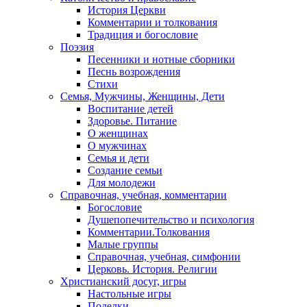
История Церкви
Комментарии и толкования
Традиция и богословие
Поэзия
Песенники и нотные сборники
Песнь возрождения
Стихи
Семья, Мужчины, Женщины, Дети
Воспитание детей
Здоровье. Питание
О женщинах
О мужчинах
Семья и дети
Создание семьи
Для молодежи
Справочная, учебная, комментарии
Богословие
Душепопечительство и психология
Комментарии.Толкования
Малые группы
Справочная, учебная, симфонии
Церковь. История. Религии
Христианский досуг, игры
Настольные игры
Поделки