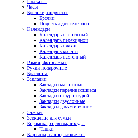
Плакаты
Часы
Брелоки, подвески
Брелки
Подвески для телефона
Календари
Календарь настольный
Календарь перекидной
Календарь плакат
Календарь-магнит
Календарь настенный
Рамки, фоторамки
Ручки подарочные
Браслеты
Закладки
Закладки магнитные
Закладки переливающиеся
Закладки с фурнитурой
Закладки двуслойные
Закладки двухсторонние
Значки
Зеркальце для сумки
Керамика, сервизы, посуда
Чашки
Картины, панно, таблички