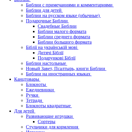
Библии с примечаниями и комментариями
Библии для детей
Библии на русском языке (обычные)
Подарочные Библии
Свадебные Библии
Библии малого формата
Библии среднего формата
Библии большого формата
Біблії на українській мові
Дитячі Біблії
Подарункові Біблії
Библии настольные
Новый Завет, Псалтырь, книги Библии
Библии на иностранных языках
Канцтовары
Блокноты
Ежедневники
Ручки
Тетради
Блокноты квадратные
Для детей
Развивающие игрушки
Сортеры
Стульчики для кормления