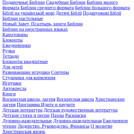
Подарочные Библии
Свадебные Библии
Библии малого
формата
Библии среднего формата
Библии большого формата
Біблії на українській мові
Дитячі Біблії
Подарункові Біблії
Библии настольные
Новый Завет, Псалтырь, книги Библии
Библии на иностранных языках
Канцтовары
Блокноты
Ежедневники
Ручки
Тетради
Блокноты квадратные
Для детей
Развивающие игрушки
Сортеры
Стульчики для кормления
Игрушки
Автокресла
Книги
Воскресная школа, лагеря
Воскресная школа
Христианские
лагеря
Программа Идите и научите
Детская литература
Детская художественная литература
Детские стихи и песни
Пазлы
Раскраски
Духовно-назидательные
Духовно-назидательная
Ежедневное
чтение
Лидерство. Руководство. Финансы
О молитве
Христианская жизнь