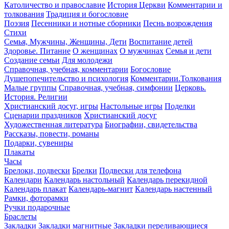
Католичество и православие
История Церкви
Комментарии и
толкования
Традиция и богословие
Поэзия
Песенники и нотные сборники
Песнь возрождения
Стихи
Семья, Мужчины, Женщины, Дети
Воспитание детей
Здоровье. Питание
О женщинах
О мужчинах
Семья и дети
Создание семьи
Для молодежи
Справочная, учебная, комментарии
Богословие
Душепопечительство и психология
Комментарии.Толкования
Малые группы
Справочная, учебная, симфонии
Церковь.
История. Религии
Христианский досуг, игры
Настольные игры
Поделки
Сценарии праздников
Христианский досуг
Художественная литература
Биографии, свидетельства
Рассказы, повести, романы
Подарки, сувениры
Плакаты
Часы
Брелоки, подвески
Брелки
Подвески для телефона
Календари
Календарь настольный
Календарь перекидной
Календарь плакат
Календарь-магнит
Календарь настенный
Рамки, фоторамки
Ручки подарочные
Браслеты
Закладки
Закладки магнитные
Закладки переливающиеся