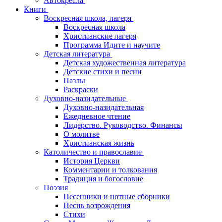
Автокресла
Книги
Воскресная школа, лагеря
Воскресная школа
Христианские лагеря
Программа Идите и научите
Детская литература
Детская художественная литература
Детские стихи и песни
Пазлы
Раскраски
Духовно-назидательные
Духовно-назидательная
Ежедневное чтение
Лидерство. Руководство. Финансы
О молитве
Христианская жизнь
Католичество и православие
История Церкви
Комментарии и толкования
Традиция и богословие
Поэзия
Песенники и нотные сборники
Песнь возрождения
Стихи