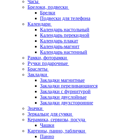
Часы
Брелоки, подвески
Брелки
Подвески для телефона
Календари
Календарь настольный
Календарь перекидной
Календарь плакат
Календарь-магнит
Календарь настенный
Рамки, фоторамки
Ручки подарочные
Браслеты
Закладки
Закладки магнитные
Закладки переливающиеся
Закладки с фурнитурой
Закладки двуслойные
Закладки двухсторонние
Значки
Зеркальце для сумки
Керамика, сервизы, посуда
Чашки
Картины, панно, таблички
Панно