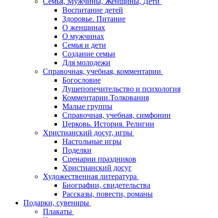
Семья, Мужчины, Женщины, Дети
Воспитание детей
Здоровье. Питание
О женщинах
О мужчинах
Семья и дети
Создание семьи
Для молодежи
Справочная, учебная, комментарии
Богословие
Душепопечительство и психология
Комментарии.Толкования
Малые группы
Справочная, учебная, симфонии
Церковь. История. Религии
Христианский досуг, игры
Настольные игры
Поделки
Сценарии праздников
Христианский досуг
Художественная литература
Биографии, свидетельства
Рассказы, повести, романы
Подарки, сувениры
Плакаты