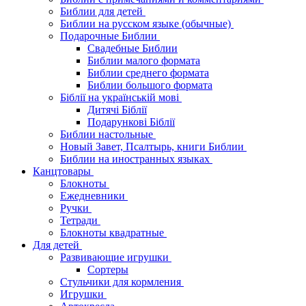
Библии для детей
Библии на русском языке (обычные)
Подарочные Библии
Свадебные Библии
Библии малого формата
Библии среднего формата
Библии большого формата
Біблії на українській мові
Дитячі Біблії
Подарункові Біблії
Библии настольные
Новый Завет, Псалтырь, книги Библии
Библии на иностранных языках
Канцтовары
Блокноты
Ежедневники
Ручки
Тетради
Блокноты квадратные
Для детей
Развивающие игрушки
Сортеры
Стульчики для кормления
Игрушки