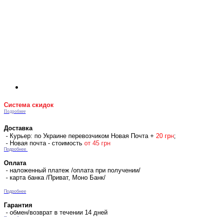
Система скидок
Подробнее
Доставка
- Курьер: по Украине перевозчиком Новая Почта +
2
0 гр
н
;
- Новая почта - стоимость
от 45 грн
Подробнее
Оплата
- наложенный платеж /оплата при получении/
- карта банка /Приват, Моно Банк/
Подробнее
Гарантия
- обмен/возврат в течении 14 дней