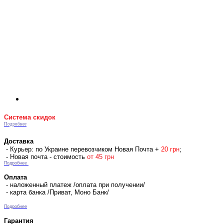
Система скидок
Подробнее
Доставка
- Курьер: по Украине перевозчиком Новая Почта +
2
0 гр
н
;
- Новая почта - стоимость
от 45 грн
Подробнее
Оплата
- наложенный платеж /оплата при получении/
- карта банка /Приват, Моно Банк/
Подробнее
Гарантия