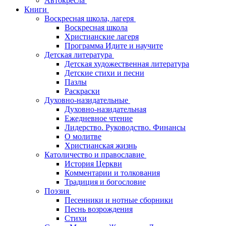
Автокресла
Книги
Воскресная школа, лагеря
Воскресная школа
Христианские лагеря
Программа Идите и научите
Детская литература
Детская художественная литература
Детские стихи и песни
Пазлы
Раскраски
Духовно-назидательные
Духовно-назидательная
Ежедневное чтение
Лидерство. Руководство. Финансы
О молитве
Христианская жизнь
Католичество и православие
История Церкви
Комментарии и толкования
Традиция и богословие
Поэзия
Песенники и нотные сборники
Песнь возрождения
Стихи