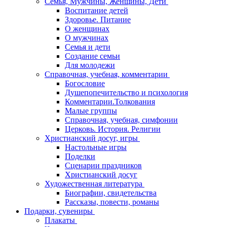
Семья, Мужчины, Женщины, Дети
Воспитание детей
Здоровье. Питание
О женщинах
О мужчинах
Семья и дети
Создание семьи
Для молодежи
Справочная, учебная, комментарии
Богословие
Душепопечительство и психология
Комментарии.Толкования
Малые группы
Справочная, учебная, симфонии
Церковь. История. Религии
Христианский досуг, игры
Настольные игры
Поделки
Сценарии праздников
Христианский досуг
Художественная литература
Биографии, свидетельства
Рассказы, повести, романы
Подарки, сувениры
Плакаты