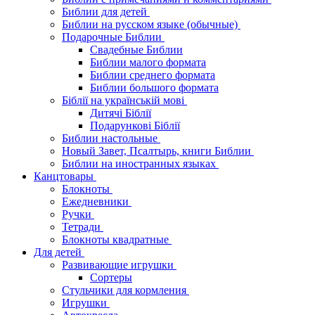
Библии для детей
Библии на русском языке (обычные)
Подарочные Библии
Свадебные Библии
Библии малого формата
Библии среднего формата
Библии большого формата
Біблії на українській мові
Дитячі Біблії
Подарункові Біблії
Библии настольные
Новый Завет, Псалтырь, книги Библии
Библии на иностранных языках
Канцтовары
Блокноты
Ежедневники
Ручки
Тетради
Блокноты квадратные
Для детей
Развивающие игрушки
Сортеры
Стульчики для кормления
Игрушки