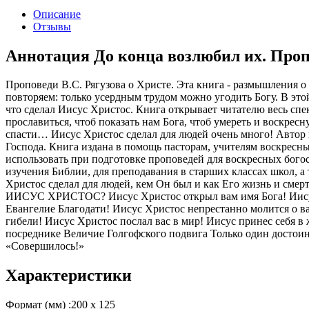
Описание
Отзывы
Аннотация До конца возлюбил их. Про
Проповеди В.С. Рягузова о Христе. Эта книга - размышления 
повторяем: только усердным трудом можно угодить Богу. В это
что сделал Иисус Христос. Книга открывает читателю весь спе
прославиться, чтоб показать нам Бога, чтоб умереть и воскресн
спасти… Иисус Христос сделал для людей очень много! Автор п
Господа. Книга издана в помощь пасторам, учителям воскресн
использовать при подготовке проповедей для воскресных бого
изучения Библии, для преподавания в старших классах школ, а т
Христос сделал для людей, кем Он был и как Его жизнь и с
ИИСУС ХРИСТОС? Иисус Христос открыл вам имя Бога! Иисус 
Евангелие Благодати! Иисус Христос непрестанно молится о ва
гибели! Иисус Христос послал вас в мир! Иисус принес себ
посреднике Величие Голгофского подвига Только один достои
«Совершилось!»
Характеристики
Формат (мм) :
200 х 125