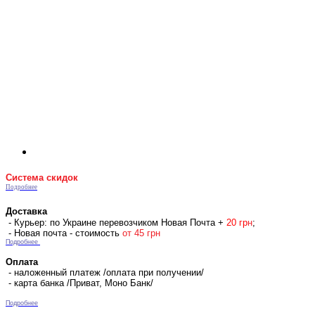
Система скидок
Подробнее
Доставка
- Курьер: по Украине перевозчиком Новая Почта +
2
0 гр
н
;
- Новая почта - стоимость
от 45 грн
Подробнее
Оплата
- наложенный платеж /оплата при получении/
- карта банка /Приват, Моно Банк/
Подробнее