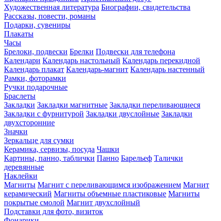
Художественная литература
Биографии, свидетельства
Рассказы, повести, романы
Подарки, сувениры
Плакаты
Часы
Брелоки, подвески
Брелки
Подвески для телефона
Календари
Календарь настольный
Календарь перекидной
Календарь плакат
Календарь-магнит
Календарь настенный
Рамки, фоторамки
Ручки подарочные
Браслеты
Закладки
Закладки магнитные
Закладки переливающиеся
Закладки с фурнитурой
Закладки двуслойные
Закладки
двухсторонние
Значки
Зеркальце для сумки
Керамика, сервизы, посуда
Чашки
Картины, панно, таблички
Панно
Барельеф
Талички
деревянные
Наклейки
Магниты
Магнит с переливающимся изображением
Магнит
керамический
Магниты объемные пластиковые
Магниты
покрытые смолой
Магнит двухслойный
Подставки для фото, визиток
Фонарики