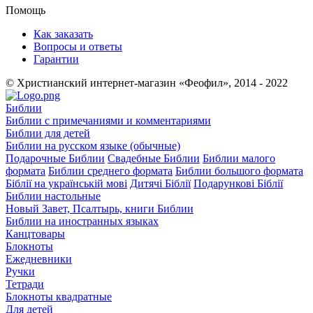
Помощь
Как заказать
Вопросы и ответы
Гарантии
© Христианский интернет-магазин «Феофил», 2014 - 2022
Библии
Библии с примечаниями и комментариями
Библии для детей
Библии на русском языке (обычные)
Подарочные Библии
Свадебные Библии
Библии малого
формата
Библии среднего формата
Библии большого формата
Біблії на українській мові
Дитячі Біблії
Подарункові Біблії
Библии настольные
Новый Завет, Псалтырь, книги Библии
Библии на иностранных языках
Канцтовары
Блокноты
Ежедневники
Ручки
Тетради
Блокноты квадратные
Для детей