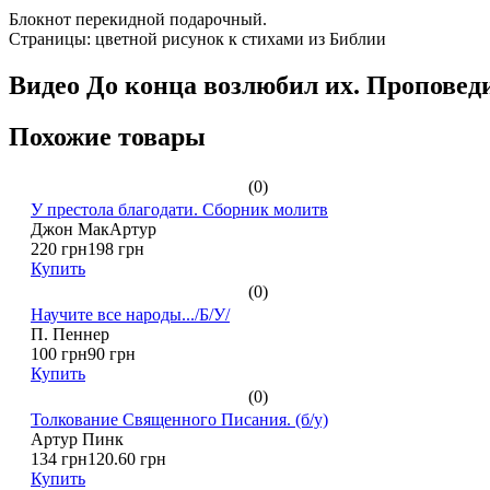
Блокнот перекидной подарочный.
Страницы: цветной рисунок к стихами из Библии
Видео До конца возлюбил их. Проповед
Похожие товары
(0)
У престола благодати. Сборник молитв
Джон МакАртур
220 грн
198 грн
Купить
(0)
Научите все народы.../Б/У/
П. Пеннер
100 грн
90 грн
Купить
(0)
Толкование Священного Писания. (б/у)
Артур Пинк
134 грн
120.60 грн
Купить