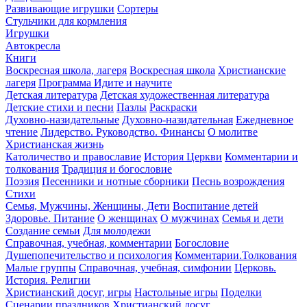
Развивающие игрушки
Сортеры
Стульчики для кормления
Игрушки
Автокресла
Книги
Воскресная школа, лагеря
Воскресная школа
Христианские
лагеря
Программа Идите и научите
Детская литература
Детская художественная литература
Детские стихи и песни
Пазлы
Раскраски
Духовно-назидательные
Духовно-назидательная
Ежедневное
чтение
Лидерство. Руководство. Финансы
О молитве
Христианская жизнь
Католичество и православие
История Церкви
Комментарии и
толкования
Традиция и богословие
Поэзия
Песенники и нотные сборники
Песнь возрождения
Стихи
Семья, Мужчины, Женщины, Дети
Воспитание детей
Здоровье. Питание
О женщинах
О мужчинах
Семья и дети
Создание семьи
Для молодежи
Справочная, учебная, комментарии
Богословие
Душепопечительство и психология
Комментарии.Толкования
Малые группы
Справочная, учебная, симфонии
Церковь.
История. Религии
Христианский досуг, игры
Настольные игры
Поделки
Сценарии праздников
Христианский досуг