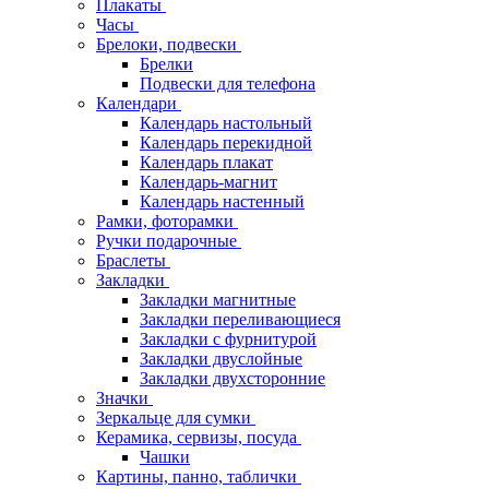
Плакаты
Часы
Брелоки, подвески
Брелки
Подвески для телефона
Календари
Календарь настольный
Календарь перекидной
Календарь плакат
Календарь-магнит
Календарь настенный
Рамки, фоторамки
Ручки подарочные
Браслеты
Закладки
Закладки магнитные
Закладки переливающиеся
Закладки с фурнитурой
Закладки двуслойные
Закладки двухсторонние
Значки
Зеркальце для сумки
Керамика, сервизы, посуда
Чашки
Картины, панно, таблички