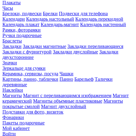
Плакаты
Часы
Брелоки, подвески
Брелки
Подвески для телефона
Календари
Календарь настольный
Календарь перекидной
Календарь плакат
Календарь-магнит
Календарь настенный
Рамки, фоторамки
Ручки подарочные
Браслеты
Закладки
Закладки магнитные
Закладки переливающиеся
Закладки с фурнитурой
Закладки двуслойные
Закладки
двухсторонние
Значки
Зеркальце для сумки
Керамика, сервизы, посуда
Чашки
Картины, панно, таблички
Панно
Барельеф
Талички
деревянные
Наклейки
Магниты
Магнит с переливающимся изображением
Магнит
керамический
Магниты объемные пластиковые
Магниты
покрытые смолой
Магнит двухслойный
Подставки для фото, визиток
Фонарики
Пакеты подарочные
Мой кабинет
Войти