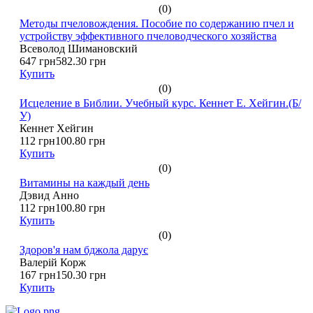
(0)
Методы пчеловождения. Пособие по содержанию пчел и
устройству эффективного пчеловодческого хозяйства
Всеволод Шимановский
647 грн
582.30 грн
Купить
(0)
Исцеление в Библии. Учебный курс. Кеннет Е. Хейгин.(Б/
У)
Кеннет Хейгин
112 грн
100.80 грн
Купить
(0)
Витамины на каждый день
Дэвид Анно
112 грн
100.80 грн
Купить
(0)
Здоров'я нам бджола дарує
Валерій Корж
167 грн
150.30 грн
Купить