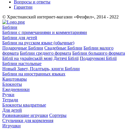
Вопросы и ответы
Гарантии
© Христианский интернет-магазин «Феофил», 2014 - 2022
Библии
Библии с примечаниями и комментариями
Библии для детей
Библии на русском языке (обычные)
Подарочные Библии
Свадебные Библии
Библии малого
формата
Библии среднего формата
Библии большого формата
Біблії на українській мові
Дитячі Біблії
Подарункові Біблії
Библии настольные
Новый Завет, Псалтырь, книги Библии
Библии на иностранных языках
Канцтовары
Блокноты
Ежедневники
Ручки
Тетради
Блокноты квадратные
Для детей
Развивающие игрушки
Сортеры
Стульчики для кормления
Игрушки