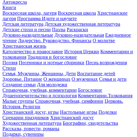
Автокресла
Книги
Воскресная школа, лагеря
Воскресная школа
Христианские
лагеря
Программа Идите и научите
Детская литература
Детская художественная литература
Детские стихи и песни
Пазлы
Раскраски
Духовно-назидательные
Духовно-назидательная
Ежедневное
чтение
Лидерство. Руководство. Финансы
О молитве
Христианская жизнь
Католичество и православие
История Церкви
Комментарии и
толкования
Традиция и богословие
Поэзия
Песенники и нотные сборники
Песнь возрождения
Стихи
Семья, Мужчины, Женщины, Дети
Воспитание детей
Здоровье. Питание
О женщинах
О мужчинах
Семья и дети
Создание семьи
Для молодежи
Справочная, учебная, комментарии
Богословие
Душепопечительство и психология
Комментарии.Толкования
Малые группы
Справочная, учебная, симфонии
Церковь.
История. Религии
Христианский досуг, игры
Настольные игры
Поделки
Сценарии праздников
Христианский досуг
Художественная литература
Биографии, свидетельства
Рассказы, повести, романы
Подарки, сувениры