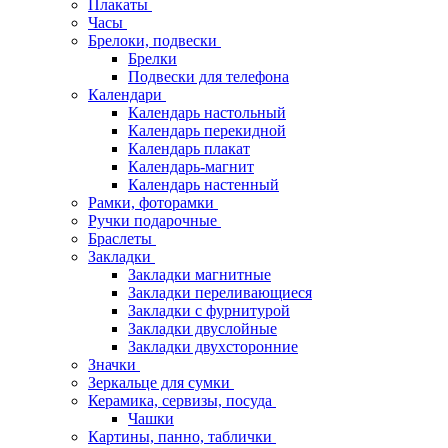
Плакаты
Часы
Брелоки, подвески
Брелки
Подвески для телефона
Календари
Календарь настольный
Календарь перекидной
Календарь плакат
Календарь-магнит
Календарь настенный
Рамки, фоторамки
Ручки подарочные
Браслеты
Закладки
Закладки магнитные
Закладки переливающиеся
Закладки с фурнитурой
Закладки двуслойные
Закладки двухсторонние
Значки
Зеркальце для сумки
Керамика, сервизы, посуда
Чашки
Картины, панно, таблички