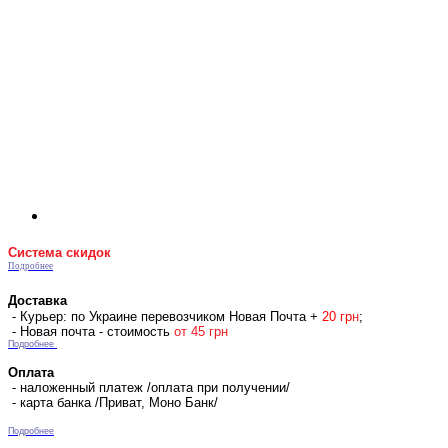
Система скидок
Подробнее
Доставка
- Курьер: по Украине перевозчиком Новая Почта +
2
0 гр
н
;
- Новая почта - стоимость
от 45 грн
Подробнее
Оплата
- наложенный платеж /оплата при получении/
- карта банка /Приват, Моно Банк/
Подробнее