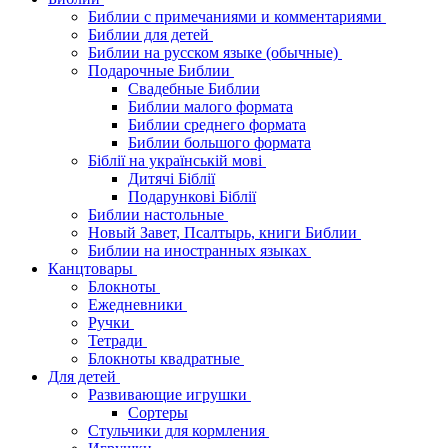
Библии с примечаниями и комментариями
Библии для детей
Библии на русском языке (обычные)
Подарочные Библии
Свадебные Библии
Библии малого формата
Библии среднего формата
Библии большого формата
Біблії на українській мові
Дитячі Біблії
Подарункові Біблії
Библии настольные
Новый Завет, Псалтырь, книги Библии
Библии на иностранных языках
Канцтовары
Блокноты
Ежедневники
Ручки
Тетради
Блокноты квадратные
Для детей
Развивающие игрушки
Сортеры
Стульчики для кормления