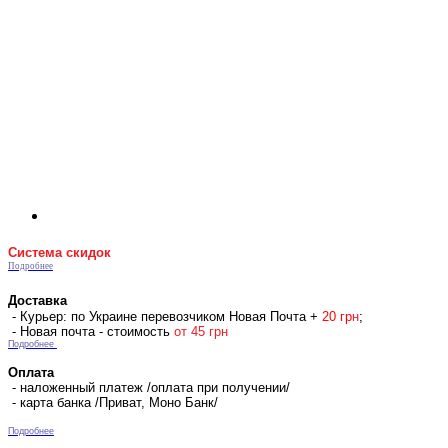
Система скидок
Подробнее
Доставка
- Курьер: по Украине перевозчиком Новая Почта +
2
0 гр
н
;
- Новая почта - стоимость
от 45 грн
Подробнее
Оплата
- наложенный платеж /оплата при получении/
- карта банка /Приват, Моно Банк/
Подробнее