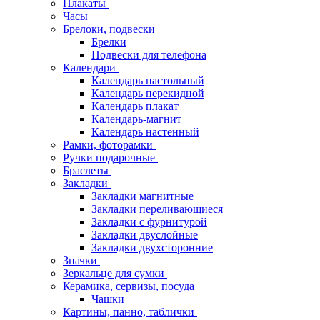
Плакаты
Часы
Брелоки, подвески
Брелки
Подвески для телефона
Календари
Календарь настольный
Календарь перекидной
Календарь плакат
Календарь-магнит
Календарь настенный
Рамки, фоторамки
Ручки подарочные
Браслеты
Закладки
Закладки магнитные
Закладки переливающиеся
Закладки с фурнитурой
Закладки двуслойные
Закладки двухсторонние
Значки
Зеркальце для сумки
Керамика, сервизы, посуда
Чашки
Картины, панно, таблички