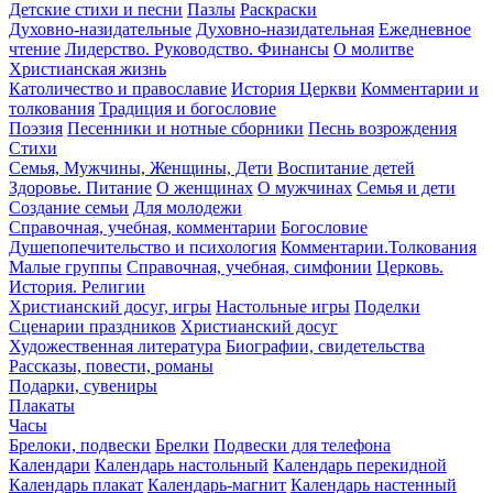
Детские стихи и песни
Пазлы
Раскраски
Духовно-назидательные
Духовно-назидательная
Ежедневное
чтение
Лидерство. Руководство. Финансы
О молитве
Христианская жизнь
Католичество и православие
История Церкви
Комментарии и
толкования
Традиция и богословие
Поэзия
Песенники и нотные сборники
Песнь возрождения
Стихи
Семья, Мужчины, Женщины, Дети
Воспитание детей
Здоровье. Питание
О женщинах
О мужчинах
Семья и дети
Создание семьи
Для молодежи
Справочная, учебная, комментарии
Богословие
Душепопечительство и психология
Комментарии.Толкования
Малые группы
Справочная, учебная, симфонии
Церковь.
История. Религии
Христианский досуг, игры
Настольные игры
Поделки
Сценарии праздников
Христианский досуг
Художественная литература
Биографии, свидетельства
Рассказы, повести, романы
Подарки, сувениры
Плакаты
Часы
Брелоки, подвески
Брелки
Подвески для телефона
Календари
Календарь настольный
Календарь перекидной
Календарь плакат
Календарь-магнит
Календарь настенный