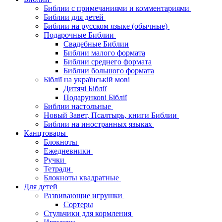
Библии с примечаниями и комментариями
Библии для детей
Библии на русском языке (обычные)
Подарочные Библии
Свадебные Библии
Библии малого формата
Библии среднего формата
Библии большого формата
Біблії на українській мові
Дитячі Біблії
Подарункові Біблії
Библии настольные
Новый Завет, Псалтырь, книги Библии
Библии на иностранных языках
Канцтовары
Блокноты
Ежедневники
Ручки
Тетради
Блокноты квадратные
Для детей
Развивающие игрушки
Сортеры
Стульчики для кормления