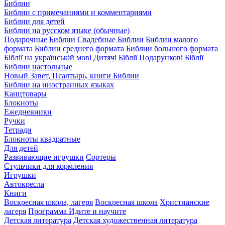
Библии
Библии с примечаниями и комментариями
Библии для детей
Библии на русском языке (обычные)
Подарочные Библии
Свадебные Библии
Библии малого
формата
Библии среднего формата
Библии большого формата
Біблії на українській мові
Дитячі Біблії
Подарункові Біблії
Библии настольные
Новый Завет, Псалтырь, книги Библии
Библии на иностранных языках
Канцтовары
Блокноты
Ежедневники
Ручки
Тетради
Блокноты квадратные
Для детей
Развивающие игрушки
Сортеры
Стульчики для кормления
Игрушки
Автокресла
Книги
Воскресная школа, лагеря
Воскресная школа
Христианские
лагеря
Программа Идите и научите
Детская литература
Детская художественная литература