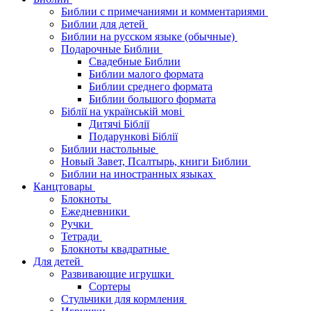
Библии с примечаниями и комментариями
Библии для детей
Библии на русском языке (обычные)
Подарочные Библии
Свадебные Библии
Библии малого формата
Библии среднего формата
Библии большого формата
Біблії на українській мові
Дитячі Біблії
Подарункові Біблії
Библии настольные
Новый Завет, Псалтырь, книги Библии
Библии на иностранных языках
Канцтовары
Блокноты
Ежедневники
Ручки
Тетради
Блокноты квадратные
Для детей
Развивающие игрушки
Сортеры
Стульчики для кормления