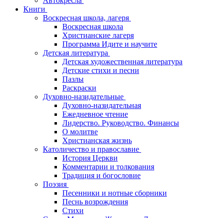
Автокресла
Книги
Воскресная школа, лагеря
Воскресная школа
Христианские лагеря
Программа Идите и научите
Детская литература
Детская художественная литература
Детские стихи и песни
Пазлы
Раскраски
Духовно-назидательные
Духовно-назидательная
Ежедневное чтение
Лидерство. Руководство. Финансы
О молитве
Христианская жизнь
Католичество и православие
История Церкви
Комментарии и толкования
Традиция и богословие
Поэзия
Песенники и нотные сборники
Песнь возрождения
Стихи