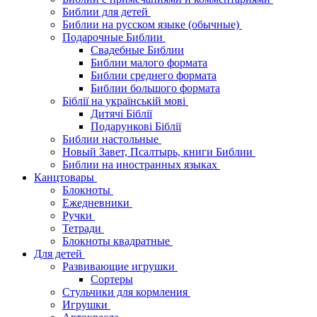
Библии для детей
Библии на русском языке (обычные)
Подарочные Библии
Свадебные Библии
Библии малого формата
Библии среднего формата
Библии большого формата
Біблії на українській мові
Дитячі Біблії
Подарункові Біблії
Библии настольные
Новый Завет, Псалтырь, книги Библии
Библии на иностранных языках
Канцтовары
Блокноты
Ежедневники
Ручки
Тетради
Блокноты квадратные
Для детей
Развивающие игрушки
Сортеры
Стульчики для кормления
Игрушки