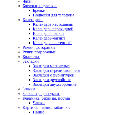
Часы
Брелоки, подвески
Брелки
Подвески для телефона
Календари
Календарь настольный
Календарь перекидной
Календарь плакат
Календарь-магнит
Календарь настенный
Рамки, фоторамки
Ручки подарочные
Браслеты
Закладки
Закладки магнитные
Закладки переливающиеся
Закладки с фурнитурой
Закладки двуслойные
Закладки двухсторонние
Значки
Зеркальце для сумки
Керамика, сервизы, посуда
Чашки
Картины, панно, таблички
Панно