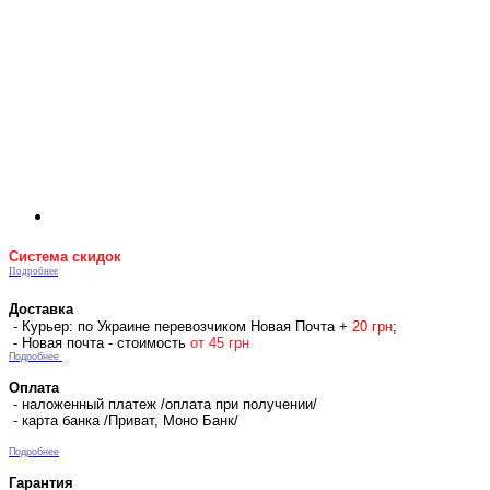
Система скидок
Подробнее
Доставка
- Курьер: по Украине перевозчиком Новая Почта +
2
0 гр
н
;
- Новая почта - стоимость
от 45 грн
Подробнее
Оплата
- наложенный платеж /оплата при получении/
- карта банка /Приват, Моно Банк/
Подробнее
Гарантия