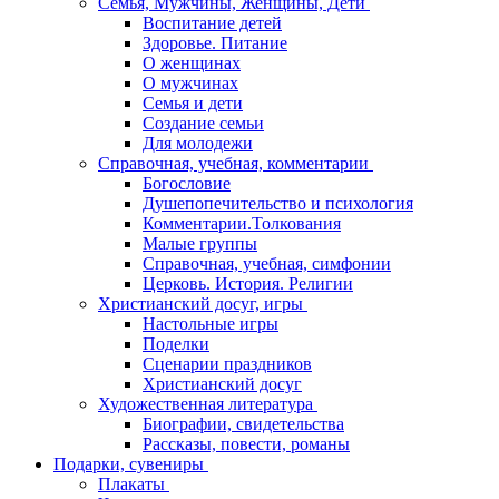
Семья, Мужчины, Женщины, Дети
Воспитание детей
Здоровье. Питание
О женщинах
О мужчинах
Семья и дети
Создание семьи
Для молодежи
Справочная, учебная, комментарии
Богословие
Душепопечительство и психология
Комментарии.Толкования
Малые группы
Справочная, учебная, симфонии
Церковь. История. Религии
Христианский досуг, игры
Настольные игры
Поделки
Сценарии праздников
Христианский досуг
Художественная литература
Биографии, свидетельства
Рассказы, повести, романы
Подарки, сувениры
Плакаты