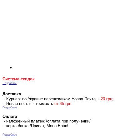
Система скидок
Подробнее
Доставка
- Курьер: по Украине перевозчиком Новая Почта +
2
0 гр
н
;
- Новая почта - стоимость
от 45 грн
Подробнее
Оплата
- наложенный платеж /оплата при получении/
- карта банка /Приват, Моно Банк/
Подробнее