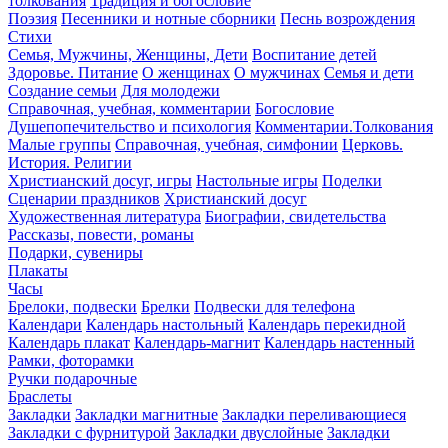
толкования
Традиция и богословие
Поэзия
Песенники и нотные сборники
Песнь возрождения
Стихи
Семья, Мужчины, Женщины, Дети
Воспитание детей
Здоровье. Питание
О женщинах
О мужчинах
Семья и дети
Создание семьи
Для молодежи
Справочная, учебная, комментарии
Богословие
Душепопечительство и психология
Комментарии.Толкования
Малые группы
Справочная, учебная, симфонии
Церковь.
История. Религии
Христианский досуг, игры
Настольные игры
Поделки
Сценарии праздников
Христианский досуг
Художественная литература
Биографии, свидетельства
Рассказы, повести, романы
Подарки, сувениры
Плакаты
Часы
Брелоки, подвески
Брелки
Подвески для телефона
Календари
Календарь настольный
Календарь перекидной
Календарь плакат
Календарь-магнит
Календарь настенный
Рамки, фоторамки
Ручки подарочные
Браслеты
Закладки
Закладки магнитные
Закладки переливающиеся
Закладки с фурнитурой
Закладки двуслойные
Закладки