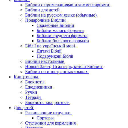
Библии с примечаниями и комментариями
Библии для детей
Библии на русском языке (обычные)
Подарочные Библии
Свадебные Библии
Библии малого формата
Библии среднего формата
Библии большого формата
Біблії на українській мові
Дитячі Біблії
Подарункові Біблії
Библии настольные
Новый Завет, Псалтырь, книги Библии
Библии на иностранных языках
Канцтовары
Блокноты
Ежедневники
Ручки
Тетради
Блокноты квадратные
Для детей
Развивающие игрушки
Сортеры
Стульчики для кормления