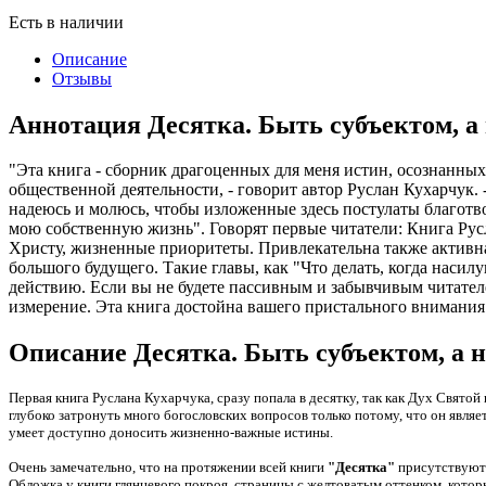
Есть в наличии
Описание
Отзывы
Аннотация Десятка. Быть субъектом, а
"Эта книга - сборник драгоценных для меня истин, осознанных
общественной деятельности, - говорит автор Руслан Кухарчук. -
надеюсь и молюсь, чтобы изложенные здесь постулаты благотв
мою собственную жизнь". Говорят первые читатели: Книга Русл
Христу, жизненные приоритеты. Привлекательна также активная
большого будущего. Такие главы, как "Что делать, когда насил
действию. Если вы не будете пассивным и забывчивым читателе
измерение. Эта книга достойна вашего пристального внимания
Описание Десятка. Быть субъектом, а 
Первая книга Руслана Кухарчука, сразу попала в десятку, так как Дух Свято
глубоко затронуть много богословских вопросов только потому, что он являе
умеет доступно доносить жизненно-важные истины.
Очень замечательно, что на протяжении всей книги
"Десятка"
присутствуют 
Обложка у книги глянцевого покроя, страницы с желтоватым оттенком, кото