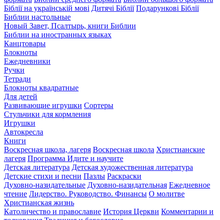
Біблії на українській мові
Дитячі Біблії
Подарункові Біблії
Библии настольные
Новый Завет, Псалтырь, книги Библии
Библии на иностранных языках
Канцтовары
Блокноты
Ежедневники
Ручки
Тетради
Блокноты квадратные
Для детей
Развивающие игрушки
Сортеры
Стульчики для кормления
Игрушки
Автокресла
Книги
Воскресная школа, лагеря
Воскресная школа
Христианские
лагеря
Программа Идите и научите
Детская литература
Детская художественная литература
Детские стихи и песни
Пазлы
Раскраски
Духовно-назидательные
Духовно-назидательная
Ежедневное
чтение
Лидерство. Руководство. Финансы
О молитве
Христианская жизнь
Католичество и православие
История Церкви
Комментарии и