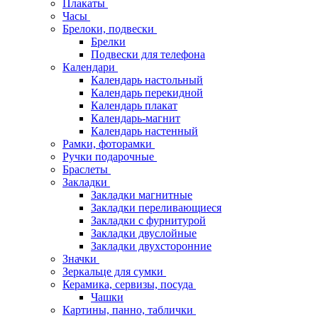
Плакаты
Часы
Брелоки, подвески
Брелки
Подвески для телефона
Календари
Календарь настольный
Календарь перекидной
Календарь плакат
Календарь-магнит
Календарь настенный
Рамки, фоторамки
Ручки подарочные
Браслеты
Закладки
Закладки магнитные
Закладки переливающиеся
Закладки с фурнитурой
Закладки двуслойные
Закладки двухсторонние
Значки
Зеркальце для сумки
Керамика, сервизы, посуда
Чашки
Картины, панно, таблички