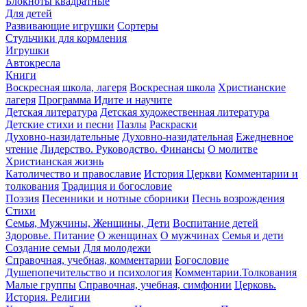
Блокноты квадратные
Для детей
Развивающие игрушки
Сортеры
Стульчики для кормления
Игрушки
Автокресла
Книги
Воскресная школа, лагеря
Воскресная школа
Христианские
лагеря
Программа Идите и научите
Детская литература
Детская художественная литература
Детские стихи и песни
Пазлы
Раскраски
Духовно-назидательные
Духовно-назидательная
Ежедневное
чтение
Лидерство. Руководство. Финансы
О молитве
Христианская жизнь
Католичество и православие
История Церкви
Комментарии и
толкования
Традиция и богословие
Поэзия
Песенники и нотные сборники
Песнь возрождения
Стихи
Семья, Мужчины, Женщины, Дети
Воспитание детей
Здоровье. Питание
О женщинах
О мужчинах
Семья и дети
Создание семьи
Для молодежи
Справочная, учебная, комментарии
Богословие
Душепопечительство и психология
Комментарии.Толкования
Малые группы
Справочная, учебная, симфонии
Церковь.
История. Религии