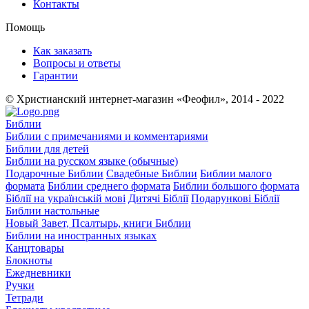
Контакты
Помощь
Как заказать
Вопросы и ответы
Гарантии
© Христианский интернет-магазин «Феофил», 2014 - 2022
Библии
Библии с примечаниями и комментариями
Библии для детей
Библии на русском языке (обычные)
Подарочные Библии
Свадебные Библии
Библии малого
формата
Библии среднего формата
Библии большого формата
Біблії на українській мові
Дитячі Біблії
Подарункові Біблії
Библии настольные
Новый Завет, Псалтырь, книги Библии
Библии на иностранных языках
Канцтовары
Блокноты
Ежедневники
Ручки
Тетради