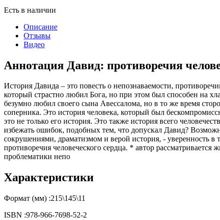
Есть в наличии
Описание
Отзывы
Видео
Аннотация Давид: противоречия челове
История Давида – это повесть о непознаваемости, противоречи
который страстно любил Бога, но при этом был способен на хл
безумно любил своего сына Авессалома, но в то же время сторон
соперника. Это история человека, который был бескомпромиссн
это не только его история. Это также история всего человечес
избежать ошибок, подобных тем, что допускал Давид? Возможно 
сокрушениями, драматизмом и верой история, - уверенность в т
противоречия человеческого сердца. * автор рассматривается 
проблематики непо
Характеристики
Формат (мм) :
215\145\11
ISBN :
978-966-7698-52-2