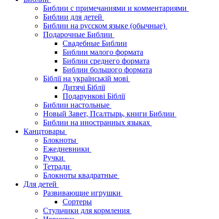
Библии с примечаниями и комментариями
Библии для детей
Библии на русском языке (обычные)
Подарочные Библии
Свадебные Библии
Библии малого формата
Библии среднего формата
Библии большого формата
Біблії на українській мові
Дитячі Біблії
Подарункові Біблії
Библии настольные
Новый Завет, Псалтырь, книги Библии
Библии на иностранных языках
Канцтовары
Блокноты
Ежедневники
Ручки
Тетради
Блокноты квадратные
Для детей
Развивающие игрушки
Сортеры
Стульчики для кормления