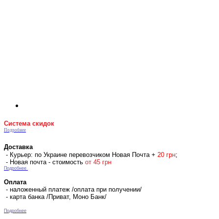
Система скидок
Подробнее
Доставка
- Курьер: по Украине перевозчиком Новая Почта +
2
0 гр
н
;
- Новая почта - стоимость
от 45 грн
Подробнее
Оплата
- наложенный платеж /оплата при получении/
- карта банка /Приват, Моно Банк/
Подробнее