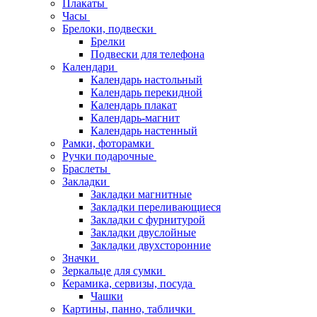
Плакаты
Часы
Брелоки, подвески
Брелки
Подвески для телефона
Календари
Календарь настольный
Календарь перекидной
Календарь плакат
Календарь-магнит
Календарь настенный
Рамки, фоторамки
Ручки подарочные
Браслеты
Закладки
Закладки магнитные
Закладки переливающиеся
Закладки с фурнитурой
Закладки двуслойные
Закладки двухсторонние
Значки
Зеркальце для сумки
Керамика, сервизы, посуда
Чашки
Картины, панно, таблички