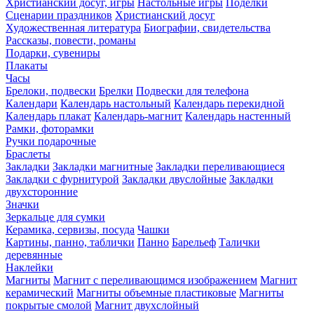
Христианский досуг, игры
Настольные игры
Поделки
Сценарии праздников
Христианский досуг
Художественная литература
Биографии, свидетельства
Рассказы, повести, романы
Подарки, сувениры
Плакаты
Часы
Брелоки, подвески
Брелки
Подвески для телефона
Календари
Календарь настольный
Календарь перекидной
Календарь плакат
Календарь-магнит
Календарь настенный
Рамки, фоторамки
Ручки подарочные
Браслеты
Закладки
Закладки магнитные
Закладки переливающиеся
Закладки с фурнитурой
Закладки двуслойные
Закладки
двухсторонние
Значки
Зеркальце для сумки
Керамика, сервизы, посуда
Чашки
Картины, панно, таблички
Панно
Барельеф
Талички
деревянные
Наклейки
Магниты
Магнит с переливающимся изображением
Магнит
керамический
Магниты объемные пластиковые
Магниты
покрытые смолой
Магнит двухслойный