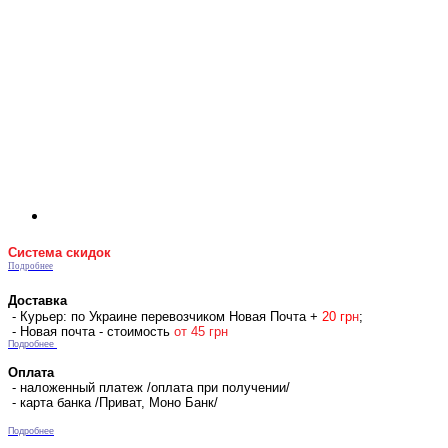
Система скидок
Подробнее
Доставка
- Курьер: по Украине перевозчиком Новая Почта +
2
0 гр
н
;
- Новая почта - стоимость
от 45 грн
Подробнее
Оплата
- наложенный платеж /оплата при получении/
- карта банка /Приват, Моно Банк/
Подробнее