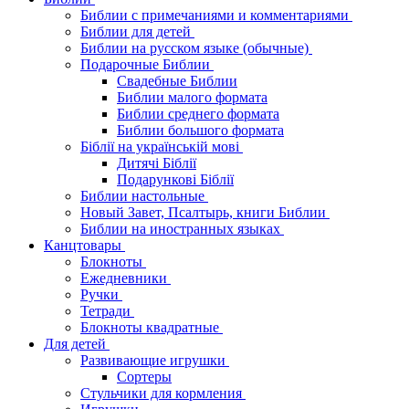
Библии с примечаниями и комментариями
Библии для детей
Библии на русском языке (обычные)
Подарочные Библии
Свадебные Библии
Библии малого формата
Библии среднего формата
Библии большого формата
Біблії на українській мові
Дитячі Біблії
Подарункові Біблії
Библии настольные
Новый Завет, Псалтырь, книги Библии
Библии на иностранных языках
Канцтовары
Блокноты
Ежедневники
Ручки
Тетради
Блокноты квадратные
Для детей
Развивающие игрушки
Сортеры
Стульчики для кормления