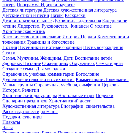
лагеря
Программа Идите и научите
Детская литература
Детская художественная литература
Детские стихи и песни
Пазлы
Раскраски
Духовно-назидательные
Духовно-назидательная
Ежедневное
чтение
Лидерство. Руководство. Финансы
О молитве
Христианская жизнь
Католичество и православие
История Церкви
Комментарии и
толкования
Традиция и богословие
Поэзия
Песенники и нотные сборники
Песнь возрождения
Стихи
Семья, Мужчины, Женщины, Дети
Воспитание детей
Здоровье. Питание
О женщинах
О мужчинах
Семья и дети
Создание семьи
Для молодежи
Справочная, учебная, комментарии
Богословие
Душепопечительство и психология
Комментарии.Толкования
Малые группы
Справочная, учебная, симфонии
Церковь.
История. Религии
Христианский досуг, игры
Настольные игры
Поделки
Сценарии праздников
Христианский досуг
Художественная литература
Биографии, свидетельства
Рассказы, повести, романы
Подарки, сувениры
Плакаты
Часы
Брелоки, подвески
Брелки
Подвески для телефона