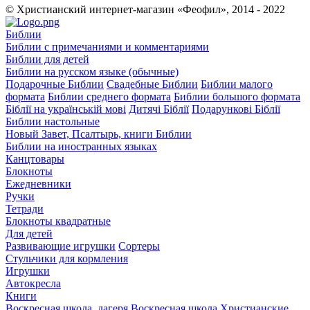
© Христианский интернет-магазин «Феофил», 2014 - 2022
Библии
Библии с примечаниями и комментариями
Библии для детей
Библии на русском языке (обычные)
Подарочные Библии
Свадебные Библии
Библии малого
формата
Библии среднего формата
Библии большого формата
Біблії на українській мові
Дитячі Біблії
Подарункові Біблії
Библии настольные
Новый Завет, Псалтырь, книги Библии
Библии на иностранных языках
Канцтовары
Блокноты
Ежедневники
Ручки
Тетради
Блокноты квадратные
Для детей
Развивающие игрушки
Сортеры
Стульчики для кормления
Игрушки
Автокресла
Книги
Воскресная школа, лагеря
Воскресная школа
Христианские