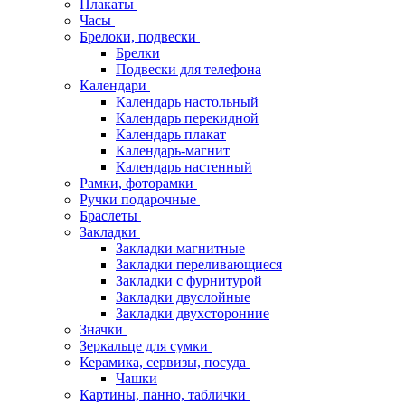
Плакаты
Часы
Брелоки, подвески
Брелки
Подвески для телефона
Календари
Календарь настольный
Календарь перекидной
Календарь плакат
Календарь-магнит
Календарь настенный
Рамки, фоторамки
Ручки подарочные
Браслеты
Закладки
Закладки магнитные
Закладки переливающиеся
Закладки с фурнитурой
Закладки двуслойные
Закладки двухсторонние
Значки
Зеркальце для сумки
Керамика, сервизы, посуда
Чашки
Картины, панно, таблички