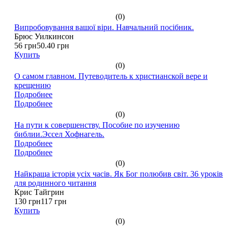
(0)
Випробовування вашої віри. Навчальний посібник.
Брюс Уилкинсон
56 грн
50.40 грн
Купить
(0)
О самом главном. Путеводитель к христианской вере и
крещению
Подробнее
Подробнее
(0)
На пути к совершенству. Пособие по изучению
библии.Эссел Хофнагель.
Подробнее
Подробнее
(0)
Найкраща історія усіх часів. Як Бог полюбив світ. 36 уроків
для родинного читання
Крис Тайгрин
130 грн
117 грн
Купить
(0)