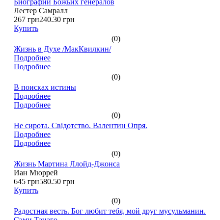
Биографии Божьих генералов
Лестер Самралл
267 грн
240.30 грн
Купить
(0)
Жизнь в Духе /МакКвилкин/
Подробнее
Подробнее
(0)
В поисках истины
Подробнее
Подробнее
(0)
Не сирота. Свідотство. Валентин Опря.
Подробнее
Подробнее
(0)
Жизнь Мартина Ллойд-Джонса
Иан Мюррей
645 грн
580.50 грн
Купить
(0)
Радостная весть. Бог любит тебя, мой друг мусульманин.
Сэми Танаго