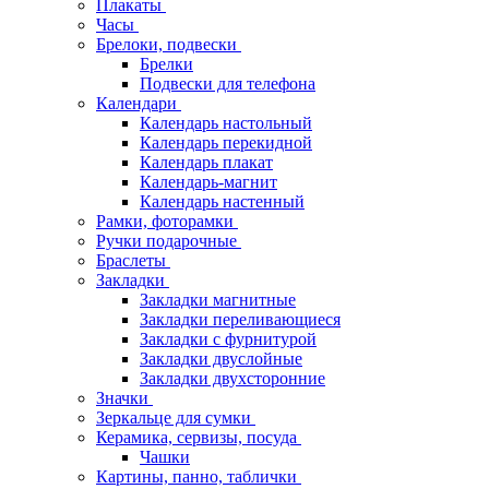
Плакаты
Часы
Брелоки, подвески
Брелки
Подвески для телефона
Календари
Календарь настольный
Календарь перекидной
Календарь плакат
Календарь-магнит
Календарь настенный
Рамки, фоторамки
Ручки подарочные
Браслеты
Закладки
Закладки магнитные
Закладки переливающиеся
Закладки с фурнитурой
Закладки двуслойные
Закладки двухсторонние
Значки
Зеркальце для сумки
Керамика, сервизы, посуда
Чашки
Картины, панно, таблички