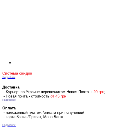
Система скидок
Подробнее
Доставка
- Курьер: по Украине перевозчиком Новая Почта +
2
0 гр
н
;
- Новая почта - стоимость
от 45 грн
Подробнее
Оплата
- наложенный платеж /оплата при получении/
- карта банка /Приват, Моно Банк/
Подробнее