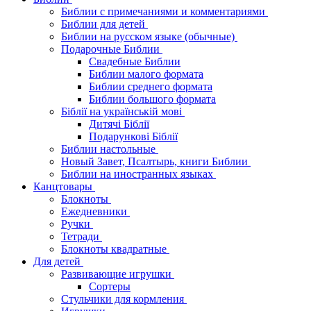
Библии с примечаниями и комментариями
Библии для детей
Библии на русском языке (обычные)
Подарочные Библии
Свадебные Библии
Библии малого формата
Библии среднего формата
Библии большого формата
Біблії на українській мові
Дитячі Біблії
Подарункові Біблії
Библии настольные
Новый Завет, Псалтырь, книги Библии
Библии на иностранных языках
Канцтовары
Блокноты
Ежедневники
Ручки
Тетради
Блокноты квадратные
Для детей
Развивающие игрушки
Сортеры
Стульчики для кормления