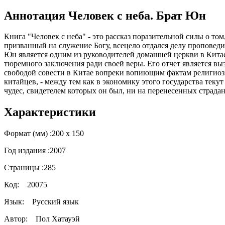
Аннотация Человек с неба. Брат Юн
Книга "Человек с неба" - это рассказ поразительной силы о т
призванный на служение Богу, всецело отдался делу проповеди
Юн является одним из руководителей домашней церкви в Китае.
тюремного заключения ради своей веры. Его отчет является вы
свободой совести в Китае вопреки вопиющим фактам религиозн
китайцев, - между тем как в экономику этого государства теку
чудес, свидетелем которых он был, ни на перенесенных страда
Характеристики
Формат (мм) :
200 х 150
Год издания :
2007
Страницы :
285
Код:
20075
Язык:
Русский язык
Автор:
Пол Хатауэй