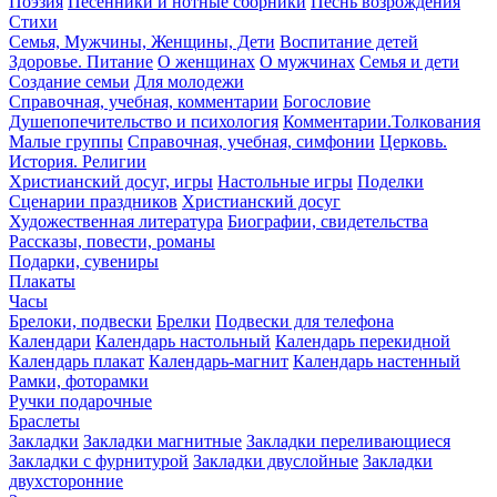
Поэзия
Песенники и нотные сборники
Песнь возрождения
Стихи
Семья, Мужчины, Женщины, Дети
Воспитание детей
Здоровье. Питание
О женщинах
О мужчинах
Семья и дети
Создание семьи
Для молодежи
Справочная, учебная, комментарии
Богословие
Душепопечительство и психология
Комментарии.Толкования
Малые группы
Справочная, учебная, симфонии
Церковь.
История. Религии
Христианский досуг, игры
Настольные игры
Поделки
Сценарии праздников
Христианский досуг
Художественная литература
Биографии, свидетельства
Рассказы, повести, романы
Подарки, сувениры
Плакаты
Часы
Брелоки, подвески
Брелки
Подвески для телефона
Календари
Календарь настольный
Календарь перекидной
Календарь плакат
Календарь-магнит
Календарь настенный
Рамки, фоторамки
Ручки подарочные
Браслеты
Закладки
Закладки магнитные
Закладки переливающиеся
Закладки с фурнитурой
Закладки двуслойные
Закладки
двухсторонние