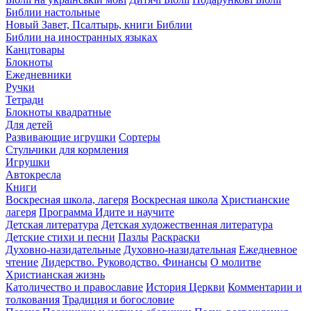
Библии настольные
Новый Завет, Псалтырь, книги Библии
Библии на иностранных языках
Канцтовары
Блокноты
Ежедневники
Ручки
Тетради
Блокноты квадратные
Для детей
Развивающие игрушки
Сортеры
Стульчики для кормления
Игрушки
Автокресла
Книги
Воскресная школа, лагеря
Воскресная школа
Христианские
лагеря
Программа Идите и научите
Детская литература
Детская художественная литература
Детские стихи и песни
Пазлы
Раскраски
Духовно-назидательные
Духовно-назидательная
Ежедневное
чтение
Лидерство. Руководство. Финансы
О молитве
Христианская жизнь
Католичество и православие
История Церкви
Комментарии и
толкования
Традиция и богословие