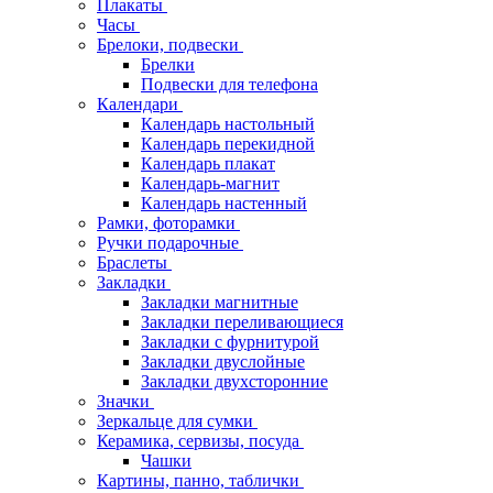
Плакаты
Часы
Брелоки, подвески
Брелки
Подвески для телефона
Календари
Календарь настольный
Календарь перекидной
Календарь плакат
Календарь-магнит
Календарь настенный
Рамки, фоторамки
Ручки подарочные
Браслеты
Закладки
Закладки магнитные
Закладки переливающиеся
Закладки с фурнитурой
Закладки двуслойные
Закладки двухсторонние
Значки
Зеркальце для сумки
Керамика, сервизы, посуда
Чашки
Картины, панно, таблички