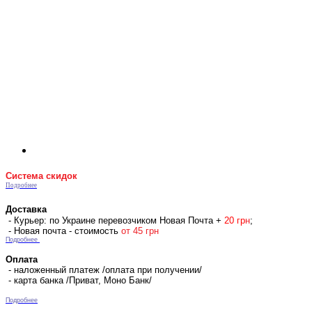
Система скидок
Подробнее
Доставка
- Курьер: по Украине перевозчиком Новая Почта +
2
0 гр
н
;
- Новая почта - стоимость
от 45 грн
Подробнее
Оплата
- наложенный платеж /оплата при получении/
- карта банка /Приват, Моно Банк/
Подробнее