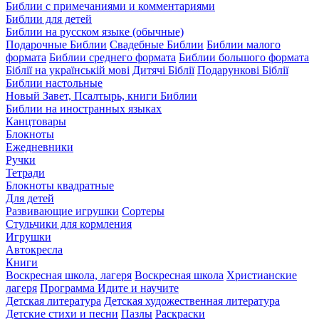
Библии с примечаниями и комментариями
Библии для детей
Библии на русском языке (обычные)
Подарочные Библии
Свадебные Библии
Библии малого
формата
Библии среднего формата
Библии большого формата
Біблії на українській мові
Дитячі Біблії
Подарункові Біблії
Библии настольные
Новый Завет, Псалтырь, книги Библии
Библии на иностранных языках
Канцтовары
Блокноты
Ежедневники
Ручки
Тетради
Блокноты квадратные
Для детей
Развивающие игрушки
Сортеры
Стульчики для кормления
Игрушки
Автокресла
Книги
Воскресная школа, лагеря
Воскресная школа
Христианские
лагеря
Программа Идите и научите
Детская литература
Детская художественная литература
Детские стихи и песни
Пазлы
Раскраски