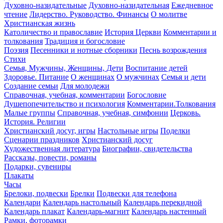
Духовно-назидательные
Духовно-назидательная
Ежедневное
чтение
Лидерство. Руководство. Финансы
О молитве
Христианская жизнь
Католичество и православие
История Церкви
Комментарии и
толкования
Традиция и богословие
Поэзия
Песенники и нотные сборники
Песнь возрождения
Стихи
Семья, Мужчины, Женщины, Дети
Воспитание детей
Здоровье. Питание
О женщинах
О мужчинах
Семья и дети
Создание семьи
Для молодежи
Справочная, учебная, комментарии
Богословие
Душепопечительство и психология
Комментарии.Толкования
Малые группы
Справочная, учебная, симфонии
Церковь.
История. Религии
Христианский досуг, игры
Настольные игры
Поделки
Сценарии праздников
Христианский досуг
Художественная литература
Биографии, свидетельства
Рассказы, повести, романы
Подарки, сувениры
Плакаты
Часы
Брелоки, подвески
Брелки
Подвески для телефона
Календари
Календарь настольный
Календарь перекидной
Календарь плакат
Календарь-магнит
Календарь настенный
Рамки, фоторамки