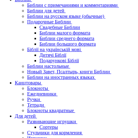
Библии с примечаниями и комментариями
Библии для детей
Библии на русском языке (обычные)
Подарочные Библии
Свадебные Библии
Библии малого формата
Библии среднего формата
Библии большого формата
Біблії на українській мові
Дитячі Біблії
Подарункові Біблії
Библии настольные
Новый Завет, Псалтырь, книги Библии
Библии на иностранных языках
Канцтовары
Блокноты
Ежедневники
Ручки
Тетради
Блокноты квадратные
Для детей
Развивающие игрушки
Сортеры
Стульчики для кормления