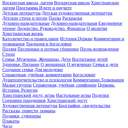
Воскресная школа, лагеря
Воскресная школа
Христианские
лагеря
Программа Идите и научите
Детская литература
Детская художественная литература
Детские стихи и песни
Пазлы
Раскраски
Духовно-назидательные
Духовно-назидательная
Ежедневное
чтение
Лидерство. Руководство. Финансы
О молитве
Христианская жизнь
Католичество и православие
История Церкви
Комментарии и
толкования
Традиция и богословие
Поэзия
Песенники и нотные сборники
Песнь возрождения
Стихи
Семья, Мужчины, Женщины, Дети
Воспитание детей
Здоровье. Питание
О женщинах
О мужчинах
Семья и дети
Создание семьи
Для молодежи
Справочная, учебная, комментарии
Богословие
Душепопечительство и психология
Комментарии.Толкования
Малые группы
Справочная, учебная, симфонии
Церковь.
История. Религии
Христианский досуг, игры
Настольные игры
Поделки
Сценарии праздников
Христианский досуг
Художественная литература
Биографии, свидетельства
Рассказы, повести, романы
Подарки, сувениры
Плакаты
Часы