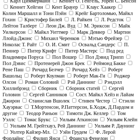
Карл Циммерманн
Кеннет О. Генгель, Уорен С. Бенсон
Кеннет Хейгин
Кент Брауер
Клаус Хаакер
Колин Маршалл и Тони Пэйн
Крейг Бартоломью, Майкл
Гохин
Кристофер Билей
Л. Райкен
Л. Редсток
Лейтон Талберт
Леон Дж. Вуд
М. Эриксон
Майк
Уилкерсон
Майкл Уиттмер
Марк Деввер
Мартин
Ллойд-Джонс
Михаил Черенков
Мэтью Фрейзер
Николас Т. Райт
О. И. Смит
Освальд Сандерс
П.
Пеннер
Питер Крифт
Питер Мастерс
Под ред
Владимира Поруса
Пол Вошер
Пол Дэвид Трипп
Пол Дэвис
Протеиерей Джон Брек
Реймонд Бакке
Рене Паш
Ричард Белчер
Ричард Хейз
Роберт
Вашольц
Роберт Коулман
Роберт Мак-Ги
Роджер
Олсон
Роман Соловий
Рэй Даннинг
Рэндэлл
Хиллибрэнд
Сборник
Сборник статей
Сергей
Головин
Сергей Санников
Сост. Майкл Хейз и Лайам
Джирон
Станислав Вшолек
Стивен Честер
Стэнли
Хауэрвас
Т.Мортенсон, Р.Паттерсон, Б.Ходж, Д.Пардом и
другие
Теодор Раньон
Тимоти Дж. Келлер
Том
Уэллс
Томас Брукс
Уильям Аткинсон
Уильям Клейн
Уильям М. Грейтхауз, Рей Даннинг
Уильям Р. Даунинг
Уолтер Кайзер-Мл.
Уэйн Грудем
Ф. Лерой
Форлайнс
Филип Янси
Франсуа Фенелон