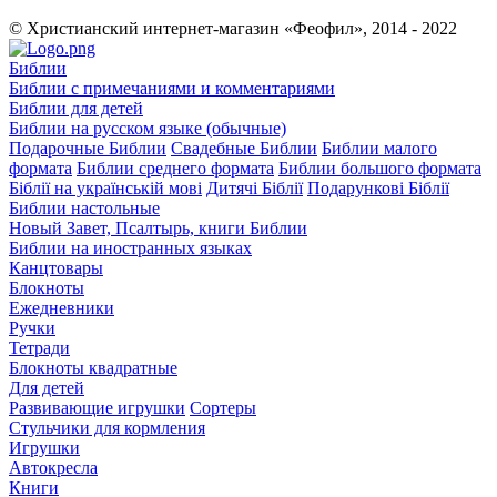
© Христианский интернет-магазин «Феофил», 2014 - 2022
Библии
Библии с примечаниями и комментариями
Библии для детей
Библии на русском языке (обычные)
Подарочные Библии
Свадебные Библии
Библии малого
формата
Библии среднего формата
Библии большого формата
Біблії на українській мові
Дитячі Біблії
Подарункові Біблії
Библии настольные
Новый Завет, Псалтырь, книги Библии
Библии на иностранных языках
Канцтовары
Блокноты
Ежедневники
Ручки
Тетради
Блокноты квадратные
Для детей
Развивающие игрушки
Сортеры
Стульчики для кормления
Игрушки
Автокресла
Книги