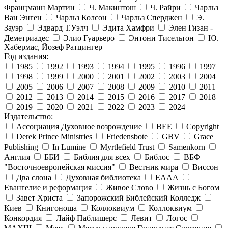
Францманн Мартин
Ч. Макинтош
Ч. Райри
Чарльз
Ван Энген
Чарльз Колсон
Чарльз Сперджен
Э.
Зауэр
Эдвард Т.Уэлч
Эдита Хамфри
Элен Гизан -
Деметриадес
Элио Гуарьеро
Энтони Тисельтон
Ю.
Хабермас, Йозеф Ратцингер
Год издания:
1985
1992
1993
1994
1995
1996
1997
1998
1999
2000
2001
2002
2003
2004
2005
2006
2007
2008
2009
2010
2011
2012
2013
2014
2015
2016
2017
2018
2019
2020
2021
2022
2023
2024
Издательство:
Ассоциация Духовное возрождение
BEE
Copyright
Derek Prince Ministries
Friedensbote
GBV
Grace
Publishing
In Lumine
Myrtlefield Trust
Samenkorn
Англия
ББИ
Библия для всех
Библос
ВБФ
"Восточноевропейская миссия"
Вестник мира
Виссон
Два слона
Духовная библиотека
ЕААА
Евангелие и реформация
Живое Слово
Жизнь с Богом
Завет Христа
Запорожский Библейский Колледж
Киев
Книгоноша
Коллоквиум
Коллоквиум
Конкордия
Лайф Паблишерс
Левит
Логос