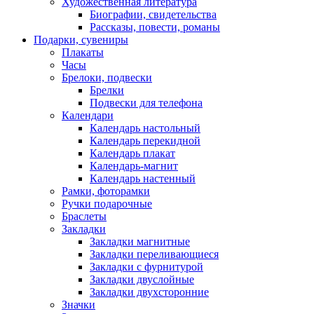
Художественная литература
Биографии, свидетельства
Рассказы, повести, романы
Подарки, сувениры
Плакаты
Часы
Брелоки, подвески
Брелки
Подвески для телефона
Календари
Календарь настольный
Календарь перекидной
Календарь плакат
Календарь-магнит
Календарь настенный
Рамки, фоторамки
Ручки подарочные
Браслеты
Закладки
Закладки магнитные
Закладки переливающиеся
Закладки с фурнитурой
Закладки двуслойные
Закладки двухсторонние
Значки