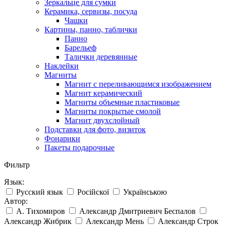
Зеркальце для сумки
Керамика, сервизы, посуда
Чашки
Картины, панно, таблички
Панно
Барельеф
Талички деревянные
Наклейки
Магниты
Магнит с переливающимся изображением
Магнит керамический
Магниты объемные пластиковые
Магниты покрытые смолой
Магнит двухслойный
Подставки для фото, визиток
Фонарики
Пакеты подарочные
Фильтр
Язык:
Русский язык
Російскої
Українською
Автор:
А. Тихомиров
Александр Дмитриевич Беспалов
Александр Жибрик
Александр Мень
Александр Строк