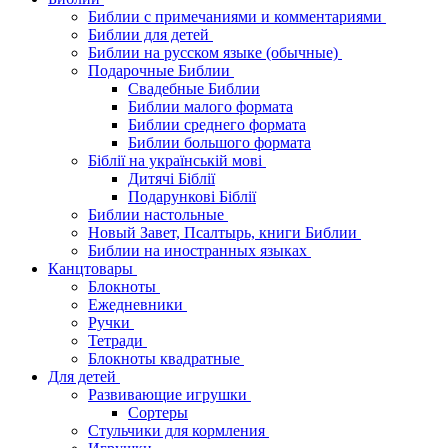
Библии с примечаниями и комментариями
Библии для детей
Библии на русском языке (обычные)
Подарочные Библии
Свадебные Библии
Библии малого формата
Библии среднего формата
Библии большого формата
Біблії на українській мові
Дитячі Біблії
Подарункові Біблії
Библии настольные
Новый Завет, Псалтырь, книги Библии
Библии на иностранных языках
Канцтовары
Блокноты
Ежедневники
Ручки
Тетради
Блокноты квадратные
Для детей
Развивающие игрушки
Сортеры
Стульчики для кормления