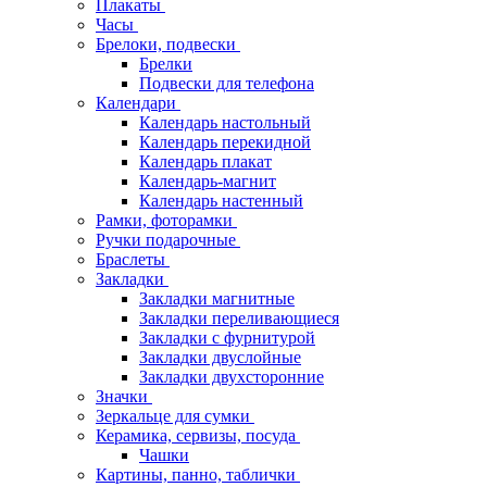
Плакаты
Часы
Брелоки, подвески
Брелки
Подвески для телефона
Календари
Календарь настольный
Календарь перекидной
Календарь плакат
Календарь-магнит
Календарь настенный
Рамки, фоторамки
Ручки подарочные
Браслеты
Закладки
Закладки магнитные
Закладки переливающиеся
Закладки с фурнитурой
Закладки двуслойные
Закладки двухсторонние
Значки
Зеркальце для сумки
Керамика, сервизы, посуда
Чашки
Картины, панно, таблички