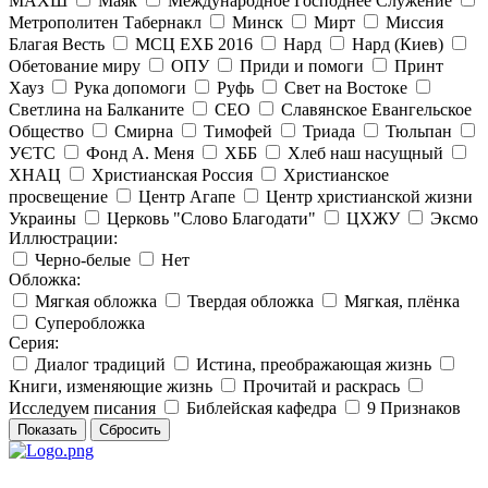
МАХШ
Маяк
Международное Господнее Служение
Метрополитен Табернакл
Минск
Мирт
Миссия
Благая Весть
МСЦ ЕХБ 2016
Нард
Нард (Киев)
Обетование миру
ОПУ
Приди и помоги
Принт
Хауз
Рука допомоги
Руфь
Свет на Востоке
Светлина на Балканите
СЕО
Славянское Евангельское
Общество
Смирна
Тимофей
Триада
Тюльпан
УЄТС
Фонд А. Меня
ХББ
Хлеб наш насущный
ХНАЦ
Христианская Россия
Христианское
просвещение
Центр Агапе
Центр христианской жизни
Украины
Церковь "Слово Благодати"
ЦХЖУ
Эксмо
Иллюстрации:
Черно-белые
Нет
Обложка:
Мягкая обложка
Твердая обложка
Мягкая, плёнка
Суперобложка
Серия:
Диалог традиций
Истина, преображающая жизнь
Книги, изменяющие жизнь
Прочитай и раскрась
Исследуем писания
Библейская кафедра
9 Признаков