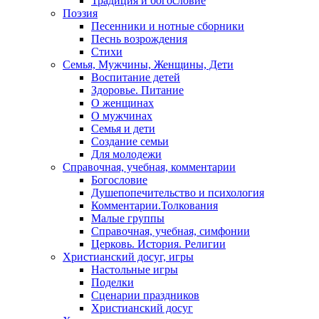
Традиция и богословие
Поэзия
Песенники и нотные сборники
Песнь возрождения
Стихи
Семья, Мужчины, Женщины, Дети
Воспитание детей
Здоровье. Питание
О женщинах
О мужчинах
Семья и дети
Создание семьи
Для молодежи
Справочная, учебная, комментарии
Богословие
Душепопечительство и психология
Комментарии.Толкования
Малые группы
Справочная, учебная, симфонии
Церковь. История. Религии
Христианский досуг, игры
Настольные игры
Поделки
Сценарии праздников
Христианский досуг