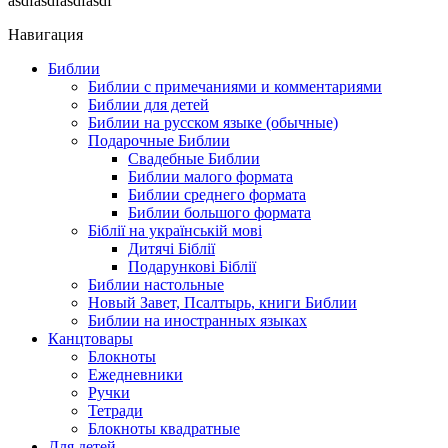
asdfasdfasdfasdf
Навигация
Библии
Библии с примечаниями и комментариями
Библии для детей
Библии на русском языке (обычные)
Подарочные Библии
Свадебные Библии
Библии малого формата
Библии среднего формата
Библии большого формата
Біблії на українській мові
Дитячі Біблії
Подарункові Біблії
Библии настольные
Новый Завет, Псалтырь, книги Библии
Библии на иностранных языках
Канцтовары
Блокноты
Ежедневники
Ручки
Тетради
Блокноты квадратные
Для детей