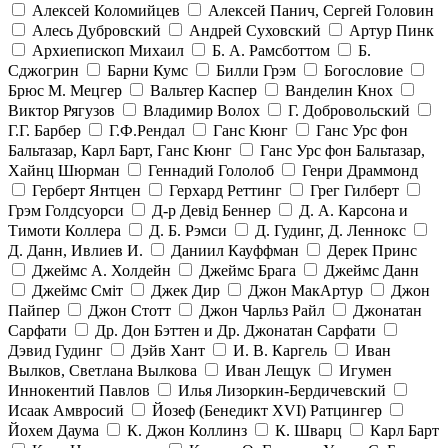
Алексей Коломийцев
Алексей Панич, Сергей Головин
Алесь Дубровский
Андрей Суховский
Артур Пинк
Архиепископ Михаил
Б. А. Рамсботтом
Б.
Сджогрин
Барни Кумс
Билли Грэм
Богословие
Брюс М. Мецгер
Вальтер Каспер
Ванделин Кнох
Виктор Рягузов
Владимир Волох
Г. Добровольский
Г.Г. Барбер
Г.Ф.Рендал
Ганс Кюнг
Ганс Урс фон
Бальтазар, Карл Барт, Ганс Кюнг
Ганс Урс фон Бальтазар,
Хайнц Шюрман
Геннадий Гололоб
Генри Драммонд
Герберт Янтцен
Герхард Реттинг
Грег Гилберт
Грэм Голдсуорси
Д-р Девід Беннер
Д. А. Карсона и
Тимоти Коллера
Д. Б. Рэмси
Д. Гудинг, Д. Леннокс
Д. Данн, Ивлиев И.
Даниил Кауффман
Дерек Принс
Джеймс А. Холдейн
Джеймс Брага
Джеймс Данн
Джеймс Сміт
Джек Дир
Джон МакАртур
Джон
Пайпер
Джон Стотт
Джон Чарльз Райл
Джонатан
Сарфати
Др. Дон Бэттен и Др. Джонатан Сарфати
Дэвид Гудинг
Дэйв Хант
И. В. Каргель
Иван
Вылков, Светлана Вылкова
Иван Лещук
Игумен
Иннокентий Павлов
Илья Лизоркин-Бердичевский
Исаак Амвросий
Йозеф (Бенедикт ХVI) Ратцингер
Йохем Даума
К. Джон Коллинз
К. Шварц
Карл Барт