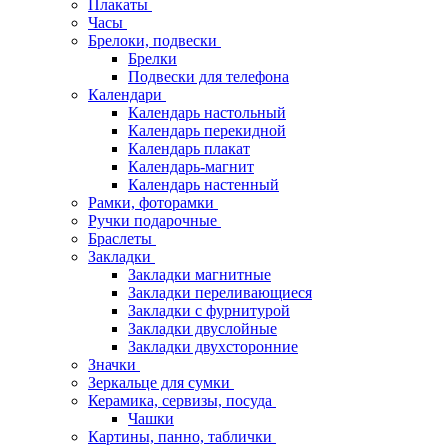
Плакаты
Часы
Брелоки, подвески
Брелки
Подвески для телефона
Календари
Календарь настольный
Календарь перекидной
Календарь плакат
Календарь-магнит
Календарь настенный
Рамки, фоторамки
Ручки подарочные
Браслеты
Закладки
Закладки магнитные
Закладки переливающиеся
Закладки с фурнитурой
Закладки двуслойные
Закладки двухсторонние
Значки
Зеркальце для сумки
Керамика, сервизы, посуда
Чашки
Картины, панно, таблички