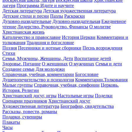
Воскресная школа, лагеря
Воскресная школа
Христианские
лагеря
Программа Идите и научите
Детская литература
Детская художественная литература
Детские стихи и песни
Пазлы
Раскраски
Духовно-назидательные
Духовно-назидательная
Ежедневное
чтение
Лидерство. Руководство. Финансы
О молитве
Христианская жизнь
Католичество и православие
История Церкви
Комментарии и
толкования
Традиция и богословие
Поэзия
Песенники и нотные сборники
Песнь возрождения
Стихи
Семья, Мужчины, Женщины, Дети
Воспитание детей
Здоровье. Питание
О женщинах
О мужчинах
Семья и дети
Создание семьи
Для молодежи
Справочная, учебная, комментарии
Богословие
Душепопечительство и психология
Комментарии.Толкования
Малые группы
Справочная, учебная, симфонии
Церковь.
История. Религии
Христианский досуг, игры
Настольные игры
Поделки
Сценарии праздников
Христианский досуг
Художественная литература
Биографии, свидетельства
Рассказы, повести, романы
Подарки, сувениры
Плакаты
Часы