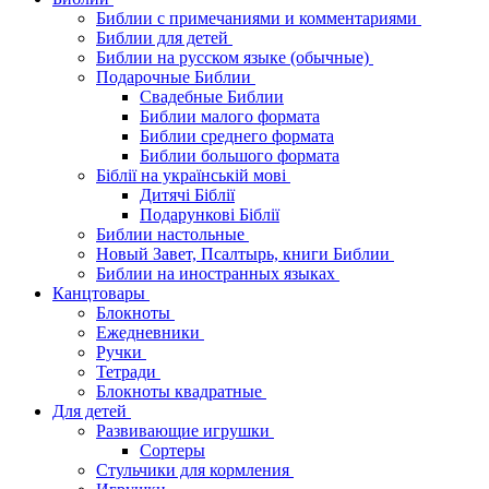
Библии с примечаниями и комментариями
Библии для детей
Библии на русском языке (обычные)
Подарочные Библии
Свадебные Библии
Библии малого формата
Библии среднего формата
Библии большого формата
Біблії на українській мові
Дитячі Біблії
Подарункові Біблії
Библии настольные
Новый Завет, Псалтырь, книги Библии
Библии на иностранных языках
Канцтовары
Блокноты
Ежедневники
Ручки
Тетради
Блокноты квадратные
Для детей
Развивающие игрушки
Сортеры
Стульчики для кормления