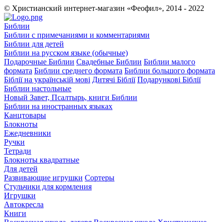
© Христианский интернет-магазин «Феофил», 2014 - 2022
Библии
Библии с примечаниями и комментариями
Библии для детей
Библии на русском языке (обычные)
Подарочные Библии
Свадебные Библии
Библии малого
формата
Библии среднего формата
Библии большого формата
Біблії на українській мові
Дитячі Біблії
Подарункові Біблії
Библии настольные
Новый Завет, Псалтырь, книги Библии
Библии на иностранных языках
Канцтовары
Блокноты
Ежедневники
Ручки
Тетради
Блокноты квадратные
Для детей
Развивающие игрушки
Сортеры
Стульчики для кормления
Игрушки
Автокресла
Книги