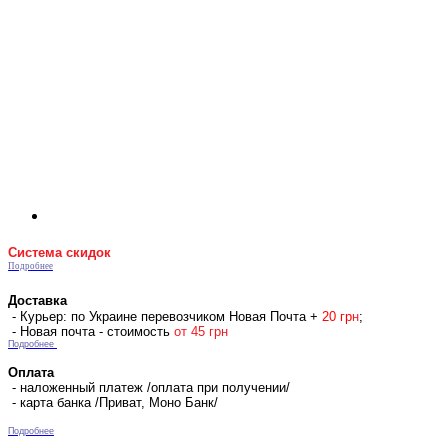
Система скидок
Подробнее
Доставка
- Курьер: по Украине перевозчиком Новая Почта +
2
0 гр
н
;
- Новая почта - стоимость
от 45 грн
Подробнее
Оплата
- наложенный платеж /оплата при получении/
- карта банка /Приват, Моно Банк/
Подробнее