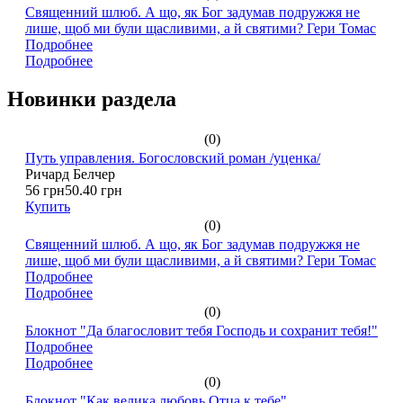
Священний шлюб. А що, як Бог задумав подружжя не
лише, щоб ми були щасливими, а й святими? Гери Томас
Подробнее
Подробнее
Новинки раздела
(0)
Путь управления. Богословский роман /уценка/
Ричард Белчер
56 грн
50.40 грн
Купить
(0)
Священний шлюб. А що, як Бог задумав подружжя не
лише, щоб ми були щасливими, а й святими? Гери Томас
Подробнее
Подробнее
(0)
Блокнот "Да благословит тебя Господь и сохранит тебя!"
Подробнее
Подробнее
(0)
Блокнот "Как велика любовь Отца к тебе"