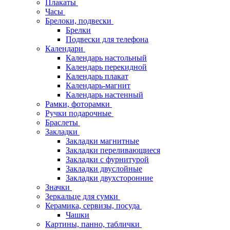
Плакаты
Часы
Брелоки, подвески
Брелки
Подвески для телефона
Календари
Календарь настольный
Календарь перекидной
Календарь плакат
Календарь-магнит
Календарь настенный
Рамки, фоторамки
Ручки подарочные
Браслеты
Закладки
Закладки магнитные
Закладки переливающиеся
Закладки с фурнитурой
Закладки двуслойные
Закладки двухсторонние
Значки
Зеркальце для сумки
Керамика, сервизы, посуда
Чашки
Картины, панно, таблички