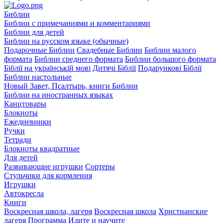
Библии
Библии с примечаниями и комментариями
Библии для детей
Библии на русском языке (обычные)
Подарочные Библии
Свадебные Библии
Библии малого
формата
Библии среднего формата
Библии большого формата
Біблії на українській мові
Дитячі Біблії
Подарункові Біблії
Библии настольные
Новый Завет, Псалтырь, книги Библии
Библии на иностранных языках
Канцтовары
Блокноты
Ежедневники
Ручки
Тетради
Блокноты квадратные
Для детей
Развивающие игрушки
Сортеры
Стульчики для кормления
Игрушки
Автокресла
Книги
Воскресная школа, лагеря
Воскресная школа
Христианские
лагеря
Программа Идите и научите