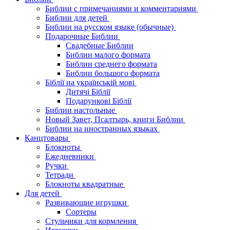
Библии с примечаниями и комментариями
Библии для детей
Библии на русском языке (обычные)
Подарочные Библии
Свадебные Библии
Библии малого формата
Библии среднего формата
Библии большого формата
Біблії на українській мові
Дитячі Біблії
Подарункові Біблії
Библии настольные
Новый Завет, Псалтырь, книги Библии
Библии на иностранных языках
Канцтовары
Блокноты
Ежедневники
Ручки
Тетради
Блокноты квадратные
Для детей
Развивающие игрушки
Сортеры
Стульчики для кормления