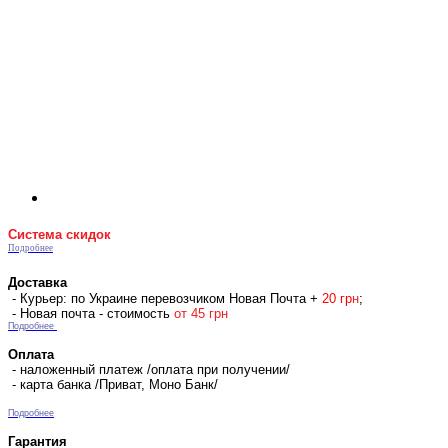
Система скидок
Подробнее
Доставка
- Курьер: по Украине перевозчиком Новая Почта +
2
0 гр
н
;
- Новая почта - стоимость
от 45 грн
Подробнее
Оплата
- наложенный платеж /оплата при получении/
- карта банка /Приват, Моно Банк/
Подробнее
Гарантия