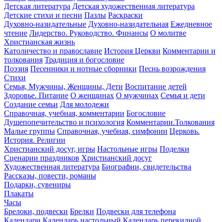
Детская литература
Детская художественная литература
Детские стихи и песни
Пазлы
Раскраски
Духовно-назидательные
Духовно-назидательная
Ежедневное
чтение
Лидерство. Руководство. Финансы
О молитве
Христианская жизнь
Католичество и православие
История Церкви
Комментарии и
толкования
Традиция и богословие
Поэзия
Песенники и нотные сборники
Песнь возрождения
Стихи
Семья, Мужчины, Женщины, Дети
Воспитание детей
Здоровье. Питание
О женщинах
О мужчинах
Семья и дети
Создание семьи
Для молодежи
Справочная, учебная, комментарии
Богословие
Душепопечительство и психология
Комментарии.Толкования
Малые группы
Справочная, учебная, симфонии
Церковь.
История. Религии
Христианский досуг, игры
Настольные игры
Поделки
Сценарии праздников
Христианский досуг
Художественная литература
Биографии, свидетельства
Рассказы, повести, романы
Подарки, сувениры
Плакаты
Часы
Брелоки, подвески
Брелки
Подвески для телефона
Календари
Календарь настольный
Календарь перекидной