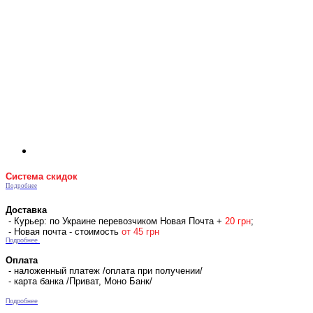
Система скидок
Подробнее
Доставка
- Курьер: по Украине перевозчиком Новая Почта +
2
0 гр
н
;
- Новая почта - стоимость
от 45 грн
Подробнее
Оплата
- наложенный платеж /оплата при получении/
- карта банка /Приват, Моно Банк/
Подробнее