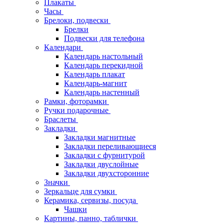
Плакаты
Часы
Брелоки, подвески
Брелки
Подвески для телефона
Календари
Календарь настольный
Календарь перекидной
Календарь плакат
Календарь-магнит
Календарь настенный
Рамки, фоторамки
Ручки подарочные
Браслеты
Закладки
Закладки магнитные
Закладки переливающиеся
Закладки с фурнитурой
Закладки двуслойные
Закладки двухсторонние
Значки
Зеркальце для сумки
Керамика, сервизы, посуда
Чашки
Картины, панно, таблички