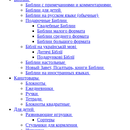
Библии с примечаниями и комментариями
Библии для детей
Библии на русском языке (обычные)
Подарочные Библии
Свадебные Библии
Библии малого формата
Библии среднего формата
Библии большого формата
Біблії на українській мові
Дитячі Біблії
Подарункові Біблії
Библии настольные
Новый Завет, Псалтырь, книги Библии
Библии на иностранных языках
Канцтовары
Блокноты
Ежедневники
Ручки
Тетради
Блокноты квадратные
Для детей
Развивающие игрушки
Сортеры
Стульчики для кормления