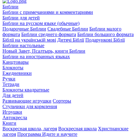
Библии
Библии с примечаниями и комментариями
Библии для детей
Библии на русском языке (обычные)
Подарочные Библии
Свадебные Библии
Библии малого
формата
Библии среднего формата
Библии большого формата
Біблії на українській мові
Дитячі Біблії
Подарункові Біблії
Библии настольные
Новый Завет, Псалтырь, книги Библии
Библии на иностранных языках
Канцтовары
Блокноты
Ежедневники
Ручки
Тетради
Блокноты квадратные
Для детей
Развивающие игрушки
Сортеры
Стульчики для кормления
Игрушки
Автокресла
Книги
Воскресная школа, лагеря
Воскресная школа
Христианские
лагеря
Программа Идите и научите