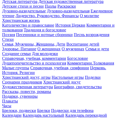
Детская литература
Детская художественная литература
Детские стихи и песни
Пазлы
Раскраски
Духовно-назидательные
Духовно-назидательная
Ежедневное
чтение
Лидерство. Руководство. Финансы
О молитве
Христианская жизнь
Католичество и православие
История Церкви
Комментарии и
толкования
Традиция и богословие
Поэзия
Песенники и нотные сборники
Песнь возрождения
Стихи
Семья, Мужчины, Женщины, Дети
Воспитание детей
Здоровье. Питание
О женщинах
О мужчинах
Семья и дети
Создание семьи
Для молодежи
Справочная, учебная, комментарии
Богословие
Душепопечительство и психология
Комментарии.Толкования
Малые группы
Справочная, учебная, симфонии
Церковь.
История. Религии
Христианский досуг, игры
Настольные игры
Поделки
Сценарии праздников
Христианский досуг
Художественная литература
Биографии, свидетельства
Рассказы, повести, романы
Подарки, сувениры
Плакаты
Часы
Брелоки, подвески
Брелки
Подвески для телефона
Календари
Календарь настольный
Календарь перекидной