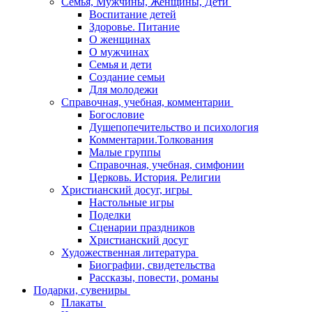
Семья, Мужчины, Женщины, Дети
Воспитание детей
Здоровье. Питание
О женщинах
О мужчинах
Семья и дети
Создание семьи
Для молодежи
Справочная, учебная, комментарии
Богословие
Душепопечительство и психология
Комментарии.Толкования
Малые группы
Справочная, учебная, симфонии
Церковь. История. Религии
Христианский досуг, игры
Настольные игры
Поделки
Сценарии праздников
Христианский досуг
Художественная литература
Биографии, свидетельства
Рассказы, повести, романы
Подарки, сувениры
Плакаты