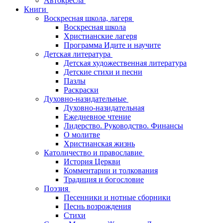
Автокресла
Книги
Воскресная школа, лагеря
Воскресная школа
Христианские лагеря
Программа Идите и научите
Детская литература
Детская художественная литература
Детские стихи и песни
Пазлы
Раскраски
Духовно-назидательные
Духовно-назидательная
Ежедневное чтение
Лидерство. Руководство. Финансы
О молитве
Христианская жизнь
Католичество и православие
История Церкви
Комментарии и толкования
Традиция и богословие
Поэзия
Песенники и нотные сборники
Песнь возрождения
Стихи