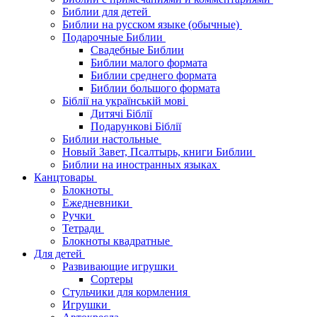
Библии для детей
Библии на русском языке (обычные)
Подарочные Библии
Свадебные Библии
Библии малого формата
Библии среднего формата
Библии большого формата
Біблії на українській мові
Дитячі Біблії
Подарункові Біблії
Библии настольные
Новый Завет, Псалтырь, книги Библии
Библии на иностранных языках
Канцтовары
Блокноты
Ежедневники
Ручки
Тетради
Блокноты квадратные
Для детей
Развивающие игрушки
Сортеры
Стульчики для кормления
Игрушки