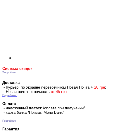
Система скидок
Подробнее
Доставка
- Курьер: по Украине перевозчиком Новая Почта +
2
0 гр
н
;
- Новая почта - стоимость
от 45 грн
Подробнее
Оплата
- наложенный платеж /оплата при получении/
- карта банка /Приват, Моно Банк/
Подробнее
Гарантия