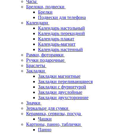
Часы
Брелоки, подвески
Брелки
Подвески для телефона
Календари
Календарь настольный
Календарь перекидной
Календарь плакат
Календарь-магнит
Календарь настенный
Рамки, фоторамки
Ручки подарочные
Браслеты
Закладки
Закладки магнитные
Закладки переливающиеся
Закладки с фурнитурой
Закладки двуслойные
Закладки двухсторонние
Значки
Зеркальце для сумки
Керамика, сервизы, посуда
Чашки
Картины, панно, таблички
Панно