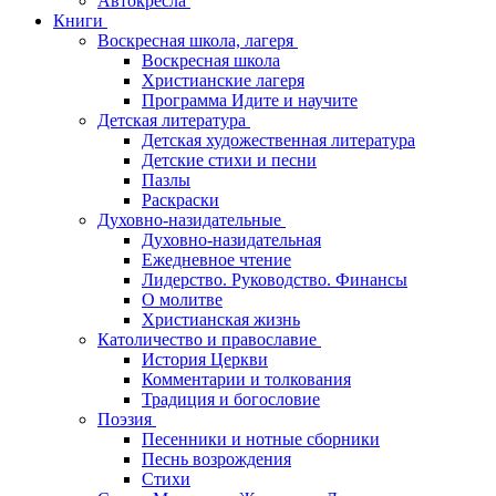
Автокресла
Книги
Воскресная школа, лагеря
Воскресная школа
Христианские лагеря
Программа Идите и научите
Детская литература
Детская художественная литература
Детские стихи и песни
Пазлы
Раскраски
Духовно-назидательные
Духовно-назидательная
Ежедневное чтение
Лидерство. Руководство. Финансы
О молитве
Христианская жизнь
Католичество и православие
История Церкви
Комментарии и толкования
Традиция и богословие
Поэзия
Песенники и нотные сборники
Песнь возрождения
Стихи