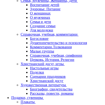
Семья, Мужчины, Женщины, Дети
Воспитание детей
Здоровье. Питание
О женщинах
О мужчинах
Семья и дети
Создание семьи
Для молодежи
Справочная, учебная, комментарии
Богословие
Душепопечительство и психология
Комментарии.Толкования
Малые группы
Справочная, учебная, симфонии
Церковь. История. Религии
Христианский досуг, игры
Настольные игры
Поделки
Сценарии праздников
Христианский досуг
Художественная литература
Биографии, свидетельства
Рассказы, повести, романы
Подарки, сувениры
Плакаты