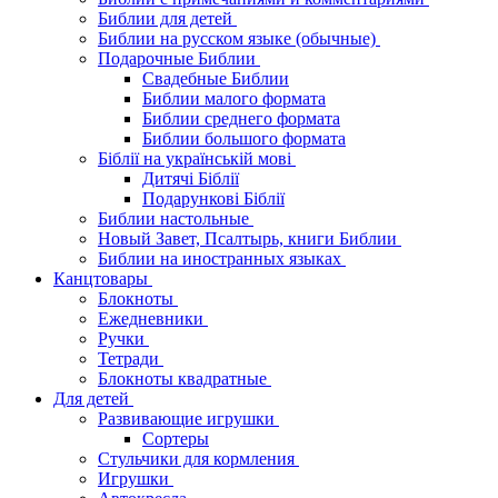
Библии для детей
Библии на русском языке (обычные)
Подарочные Библии
Свадебные Библии
Библии малого формата
Библии среднего формата
Библии большого формата
Біблії на українській мові
Дитячі Біблії
Подарункові Біблії
Библии настольные
Новый Завет, Псалтырь, книги Библии
Библии на иностранных языках
Канцтовары
Блокноты
Ежедневники
Ручки
Тетради
Блокноты квадратные
Для детей
Развивающие игрушки
Сортеры
Стульчики для кормления
Игрушки