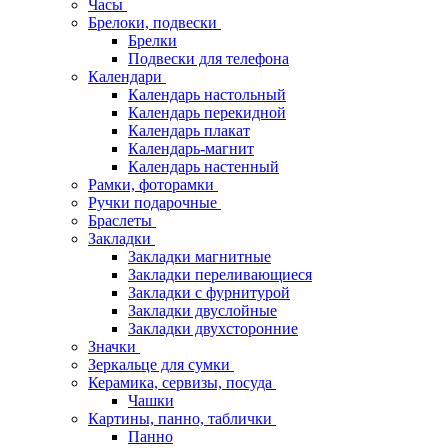
Часы
Брелоки, подвески
Брелки
Подвески для телефона
Календари
Календарь настольный
Календарь перекидной
Календарь плакат
Календарь-магнит
Календарь настенный
Рамки, фоторамки
Ручки подарочные
Браслеты
Закладки
Закладки магнитные
Закладки переливающиеся
Закладки с фурнитурой
Закладки двуслойные
Закладки двухсторонние
Значки
Зеркальце для сумки
Керамика, сервизы, посуда
Чашки
Картины, панно, таблички
Панно