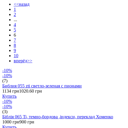
<<назад
1
2
...
4
5
6
7
8
9
10
вперёд>>
-10%
-10%
(7)
Библия 055 zti светло-зеленая с пионами
1134 грн
1020.60 грн
Купить
-10%
-10%
(3)
Біблія 065 Ti, темно-бордова ,індекси, переклад Хоменко
1000 грн
900 грн
Купить