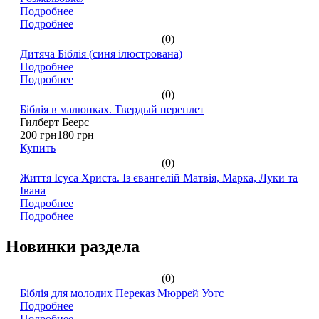
Подробнее
Подробнее
(0)
Дитяча Біблія (синя ілюстрована)
Подробнее
Подробнее
(0)
Біблія в малюнках. Твердый переплет
Гилберт Беерс
200 грн
180 грн
Купить
(0)
Життя Ісуса Христа. Із євангелій Матвія, Марка, Луки та
Івана
Подробнее
Подробнее
Новинки раздела
(0)
Біблія для молодих Переказ Мюррей Уотс
Подробнее
Подробнее