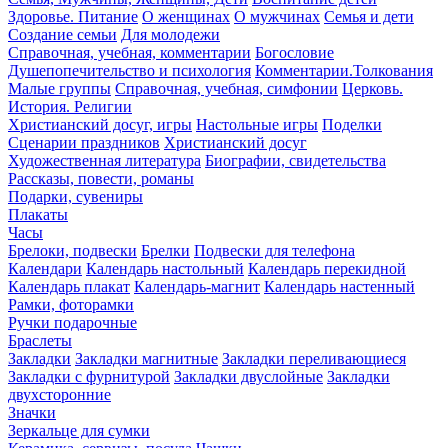
Здоровье. Питание
О женщинах
О мужчинах
Семья и дети
Создание семьи
Для молодежи
Справочная, учебная, комментарии
Богословие
Душепопечительство и психология
Комментарии.Толкования
Малые группы
Справочная, учебная, симфонии
Церковь.
История. Религии
Христианский досуг, игры
Настольные игры
Поделки
Сценарии праздников
Христианский досуг
Художественная литература
Биографии, свидетельства
Рассказы, повести, романы
Подарки, сувениры
Плакаты
Часы
Брелоки, подвески
Брелки
Подвески для телефона
Календари
Календарь настольный
Календарь перекидной
Календарь плакат
Календарь-магнит
Календарь настенный
Рамки, фоторамки
Ручки подарочные
Браслеты
Закладки
Закладки магнитные
Закладки переливающиеся
Закладки с фурнитурой
Закладки двуслойные
Закладки
двухсторонние
Значки
Зеркальце для сумки