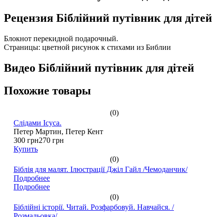
Рецензия Біблійний путівник для дітей
Блокнот перекидной подарочный.
Страницы: цветной рисунок к стихами из Библии
Видео Біблійний путівник для дітей
Похожие товары
(0)
Слідами Ісуса.
Петер Мартин, Петер Кент
300 грн
270 грн
Купить
(0)
Біблія для малят. Ілюстрації Джіл Гайл /Чемоданчик/
Подробнее
Подробнее
(0)
Біблійні історії. Читай. Розфарбовуй. Навчайся. /
Розмальовка/