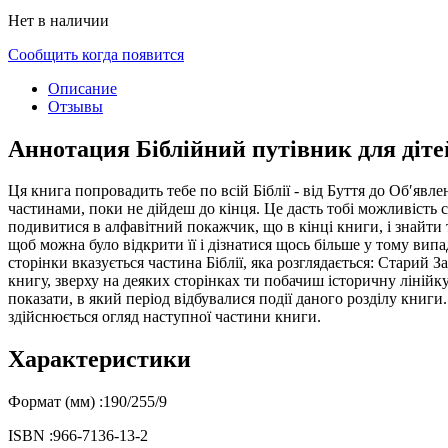
Нет в наличии
Сообщить когда появится
Описание
Отзывы
Аннотация Біблійний путівник для діте
Ця книга попровадить тебе по всій Біблії - від Буття до Об′яв
частинами, поки не дійдеш до кінця. Це дасть тобі можливість
подивитися в алфавітний покажчик, що в кінці книги, і знайти 
щоб можна було відкрити її і дізнатися щось більше у тому ви
сторінки вказується частина Біблії, яка розглядається: Старий 
книгу, зверху на деяких сторінках ти побачиш історичну лінійк
показати, в який період відбувалися події даного розділу книги
здійснюється огляд наступної частини книги.
Характеристики
Формат (мм) :
190/255/9
ISBN :
966-7136-13-2