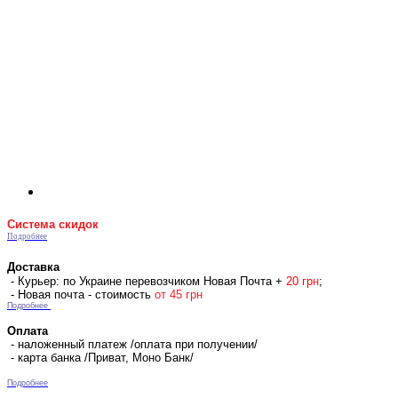
Система скидок
Подробнее
Доставка
- Курьер: по Украине перевозчиком Новая Почта +
2
0 гр
н
;
- Новая почта - стоимость
от 45 грн
Подробнее
Оплата
- наложенный платеж /оплата при получении/
- карта банка /Приват, Моно Банк/
Подробнее