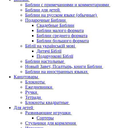
Библии с примечаниями и комментариями
Библии для детей
Библии на русском языке (обычные)
Подарочные Библии
Свадебные Библии
Библии малого формата
Библии среднего формата
Библии большого формата
Біблії на українській мові
Дитячі Біблії
Подарункові Біблії
Библии настольные
Новый Завет, Псалтырь, книги Библии
Библии на иностранных языках
Канцтовары
Блокноты
Ежедневники
Ручки
Тетради
Блокноты квадратные
Для детей
Развивающие игрушки
Сортеры
Стульчики для кормления