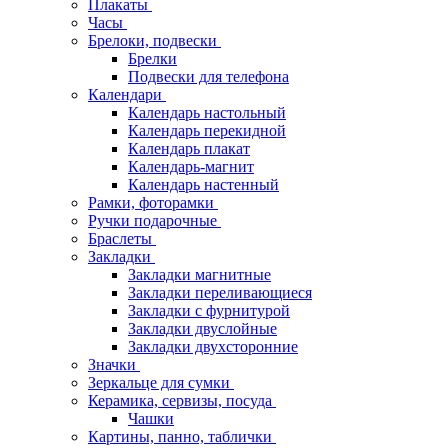
Плакаты
Часы
Брелоки, подвески
Брелки
Подвески для телефона
Календари
Календарь настольный
Календарь перекидной
Календарь плакат
Календарь-магнит
Календарь настенный
Рамки, фоторамки
Ручки подарочные
Браслеты
Закладки
Закладки магнитные
Закладки переливающиеся
Закладки с фурнитурой
Закладки двуслойные
Закладки двухсторонние
Значки
Зеркальце для сумки
Керамика, сервизы, посуда
Чашки
Картины, панно, таблички