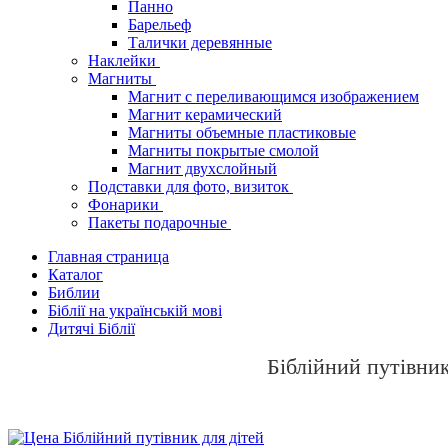
Панно
Барельеф
Талички деревянные
Наклейки
Магниты
Магнит с переливающимся изображением
Магнит керамический
Магниты объемные пластиковые
Магниты покрытые смолой
Магнит двухслойный
Подставки для фото, визиток
Фонарики
Пакеты подарочные
Главная страница
Каталог
Библии
Біблії на українській мові
Дитячі Біблії
Біблійний путівник