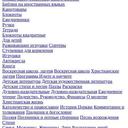
Библии на иностранных языках
Канцтовары
Блокноты
Ежедневники
Ручки
Тетради
Блокноты квадратные
Для детей
Развивающие игрушки
Сортеры
Стульчики для кормления
Игрушки
Автокресла
Книги
Воскресная школа, лагеря
Воскресная школа
Христианские
лагеря
Программа Идите и научите
Детская литература
Детская художественная литература
Детские стихи и песни
Пазлы
Раскраски
Духовно-назидательные
Духовно-назидательная
Ежедневное
чтение
Лидерство. Руководство. Финансы
О молитве
Христианская жизнь
Католичество и православие
История Церкви
Комментарии и
толкования
Традиция и богословие
Поэзия
Песенники и нотные сборники
Песнь возрождения
Стихи
Семья, Мужчины, Женщины, Дети
Воспитание детей