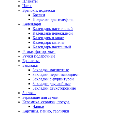
Плакаты
Часы
Брелоки, подвески
Брелки
Подвески для телефона
Календари
Календарь настольный
Календарь перекидной
Календарь плакат
Календарь-магнит
Календарь настенный
Рамки, фоторамки
Ручки подарочные
Браслеты
Закладки
Закладки магнитные
Закладки переливающиеся
Закладки с фурнитурой
Закладки двуслойные
Закладки двухсторонние
Значки
Зеркальце для сумки
Керамика, сервизы, посуда
Чашки
Картины, панно, таблички