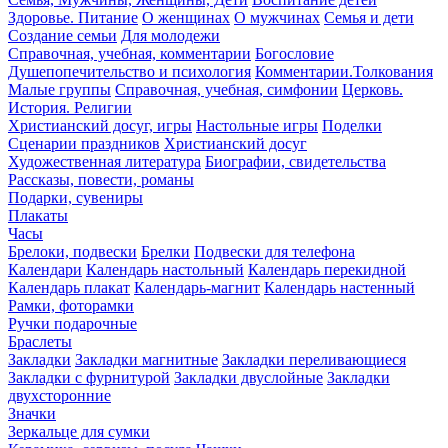
Здоровье. Питание
О женщинах
О мужчинах
Семья и дети
Создание семьи
Для молодежи
Справочная, учебная, комментарии
Богословие
Душепопечительство и психология
Комментарии.Толкования
Малые группы
Справочная, учебная, симфонии
Церковь.
История. Религии
Христианский досуг, игры
Настольные игры
Поделки
Сценарии праздников
Христианский досуг
Художественная литература
Биографии, свидетельства
Рассказы, повести, романы
Подарки, сувениры
Плакаты
Часы
Брелоки, подвески
Брелки
Подвески для телефона
Календари
Календарь настольный
Календарь перекидной
Календарь плакат
Календарь-магнит
Календарь настенный
Рамки, фоторамки
Ручки подарочные
Браслеты
Закладки
Закладки магнитные
Закладки переливающиеся
Закладки с фурнитурой
Закладки двуслойные
Закладки
двухсторонние
Значки
Зеркальце для сумки