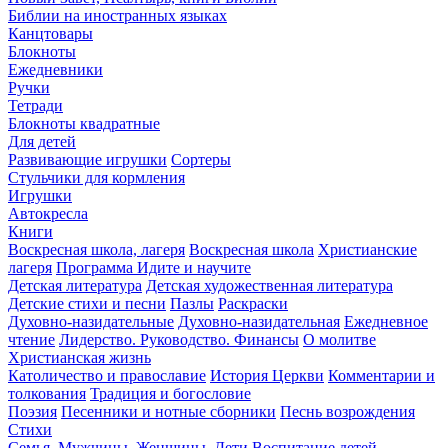
Библии на иностранных языках
Канцтовары
Блокноты
Ежедневники
Ручки
Тетради
Блокноты квадратные
Для детей
Развивающие игрушки
Сортеры
Стульчики для кормления
Игрушки
Автокресла
Книги
Воскресная школа, лагеря
Воскресная школа
Христианские
лагеря
Программа Идите и научите
Детская литература
Детская художественная литература
Детские стихи и песни
Пазлы
Раскраски
Духовно-назидательные
Духовно-назидательная
Ежедневное
чтение
Лидерство. Руководство. Финансы
О молитве
Христианская жизнь
Католичество и православие
История Церкви
Комментарии и
толкования
Традиция и богословие
Поэзия
Песенники и нотные сборники
Песнь возрождения
Стихи
Семья, Мужчины, Женщины, Дети
Воспитание детей