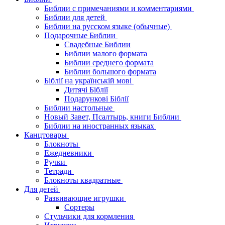
Библии с примечаниями и комментариями
Библии для детей
Библии на русском языке (обычные)
Подарочные Библии
Свадебные Библии
Библии малого формата
Библии среднего формата
Библии большого формата
Біблії на українській мові
Дитячі Біблії
Подарункові Біблії
Библии настольные
Новый Завет, Псалтырь, книги Библии
Библии на иностранных языках
Канцтовары
Блокноты
Ежедневники
Ручки
Тетради
Блокноты квадратные
Для детей
Развивающие игрушки
Сортеры
Стульчики для кормления