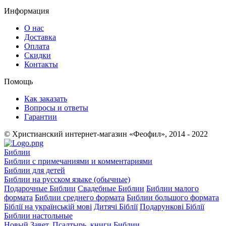
Информация
О нас
Доставка
Оплата
Скидки
Контакты
Помощь
Как заказать
Вопросы и ответы
Гарантии
© Христианский интернет-магазин «Феофил», 2014 - 2022
Библии
Библии с примечаниями и комментариями
Библии для детей
Библии на русском языке (обычные)
Подарочные Библии
Свадебные Библии
Библии малого
формата
Библии среднего формата
Библии большого формата
Біблії на українській мові
Дитячі Біблії
Подарункові Біблії
Библии настольные
Новый Завет, Псалтырь, книги Библии