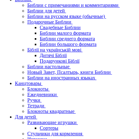
Библии с примечаниями и комментариями
Библии для детей
Библии на русском языке (обычные)
Подарочные Библии
Свадебные Библии
Библии малого формата
Библии среднего формата
Библии большого формата
Біблії на українській мові
Дитячі Біблії
Подарункові Біблії
Библии настольные
Новый Завет, Псалтырь, книги Библии
Библии на иностранных языках
Канцтовары
Блокноты
Ежедневники
Ручки
Тетради
Блокноты квадратные
Для детей
Развивающие игрушки
Сортеры
Стульчики для кормления