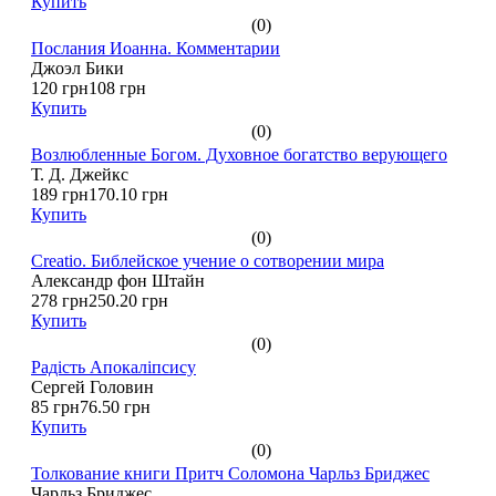
Купить
(0)
Послания Иоанна. Комментарии
Джоэл Бики
120 грн
108 грн
Купить
(0)
Возлюбленные Богом. Духовное богатство верующего
Т. Д. Джейкс
189 грн
170.10 грн
Купить
(0)
Creatio. Библейское учение о сотворении мира
Александр фон Штайн
278 грн
250.20 грн
Купить
(0)
Радiсть Апокалiпсису
Сергей Головин
85 грн
76.50 грн
Купить
(0)
Толкование книги Притч Соломона Чарльз Бриджес
Чарльз Бриджес