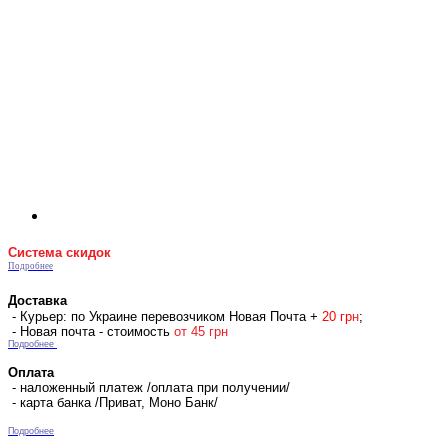
Система скидок
Подробнее
Доставка
- Курьер: по Украине перевозчиком Новая Почта +
2
0 гр
н
;
- Новая почта - стоимость
от 45 грн
Подробнее
Оплата
- наложенный платеж /оплата при получении/
- карта банка /Приват, Моно Банк/
Подробнее