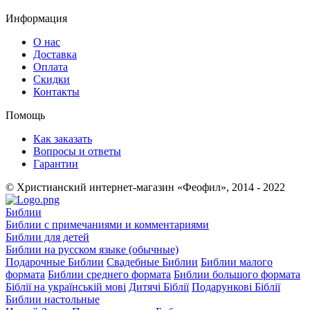
Информация
О нас
Доставка
Оплата
Скидки
Контакты
Помощь
Как заказать
Вопросы и ответы
Гарантии
© Христианский интернет-магазин «Феофил», 2014 - 2022
Библии
Библии с примечаниями и комментариями
Библии для детей
Библии на русском языке (обычные)
Подарочные Библии
Свадебные Библии
Библии малого
формата
Библии среднего формата
Библии большого формата
Біблії на українській мові
Дитячі Біблії
Подарункові Біблії
Библии настольные