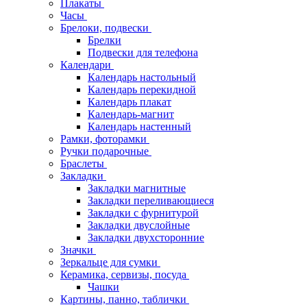
Плакаты
Часы
Брелоки, подвески
Брелки
Подвески для телефона
Календари
Календарь настольный
Календарь перекидной
Календарь плакат
Календарь-магнит
Календарь настенный
Рамки, фоторамки
Ручки подарочные
Браслеты
Закладки
Закладки магнитные
Закладки переливающиеся
Закладки с фурнитурой
Закладки двуслойные
Закладки двухсторонние
Значки
Зеркальце для сумки
Керамика, сервизы, посуда
Чашки
Картины, панно, таблички