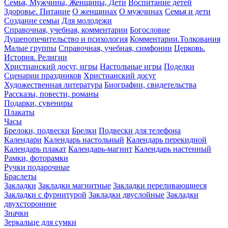
Семья, Мужчины, Женщины, Дети
Воспитание детей
Здоровье. Питание
О женщинах
О мужчинах
Семья и дети
Создание семьи
Для молодежи
Справочная, учебная, комментарии
Богословие
Душепопечительство и психология
Комментарии.Толкования
Малые группы
Справочная, учебная, симфонии
Церковь.
История. Религии
Христианский досуг, игры
Настольные игры
Поделки
Сценарии праздников
Христианский досуг
Художественная литература
Биографии, свидетельства
Рассказы, повести, романы
Подарки, сувениры
Плакаты
Часы
Брелоки, подвески
Брелки
Подвески для телефона
Календари
Календарь настольный
Календарь перекидной
Календарь плакат
Календарь-магнит
Календарь настенный
Рамки, фоторамки
Ручки подарочные
Браслеты
Закладки
Закладки магнитные
Закладки переливающиеся
Закладки с фурнитурой
Закладки двуслойные
Закладки
двухсторонние
Значки
Зеркальце для сумки