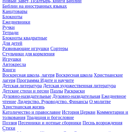
Новый Завет, Псалтырь, книги Библии
Библии на иностранных языках
Канцтовары
Блокноты
Ежедневники
Ручки
Тетради
Блокноты квадратные
Для детей
Развивающие игрушки
Сортеры
Стульчики для кормления
Игрушки
Автокресла
Книги
Воскресная школа, лагеря
Воскресная школа
Христианские
лагеря
Программа Идите и научите
Детская литература
Детская художественная литература
Детские стихи и песни
Пазлы
Раскраски
Духовно-назидательные
Духовно-назидательная
Ежедневное
чтение
Лидерство. Руководство. Финансы
О молитве
Христианская жизнь
Католичество и православие
История Церкви
Комментарии и
толкования
Традиция и богословие
Поэзия
Песенники и нотные сборники
Песнь возрождения
Стихи