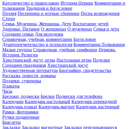
Католичество и православие
История Церкви
Комментарии и
толкования
Традиция и богословие
Поэзия
Песенники и нотные сборники
Песнь возрождения
Стихи
Семья, Мужчины, Женщины, Дети
Воспитание детей
Здоровье. Питание
О женщинах
О мужчинах
Семья и дети
Создание семьи
Для молодежи
Справочная, учебная, комментарии
Богословие
Душепопечительство и психология
Комментарии.Толкования
Малые группы
Справочная, учебная, симфонии
Церковь.
История. Религии
Христианский досуг, игры
Настольные игры
Поделки
Сценарии праздников
Христианский досуг
Художественная литература
Биографии, свидетельства
Рассказы, повести, романы
Подарки, сувениры
Плакаты
Часы
Брелоки, подвески
Брелки
Подвески для телефона
Календари
Календарь настольный
Календарь перекидной
Календарь плакат
Календарь-магнит
Календарь настенный
Рамки, фоторамки
Ручки подарочные
Браслеты
Закладки
Закладки магнитные
Закладки переливающиеся