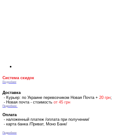
Система скидок
Подробнее
Доставка
- Курьер: по Украине перевозчиком Новая Почта +
2
0 гр
н
;
- Новая почта - стоимость
от 45 грн
Подробнее
Оплата
- наложенный платеж /оплата при получении/
- карта банка /Приват, Моно Банк/
Подробнее