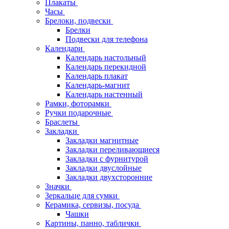
Плакаты
Часы
Брелоки, подвески
Брелки
Подвески для телефона
Календари
Календарь настольный
Календарь перекидной
Календарь плакат
Календарь-магнит
Календарь настенный
Рамки, фоторамки
Ручки подарочные
Браслеты
Закладки
Закладки магнитные
Закладки переливающиеся
Закладки с фурнитурой
Закладки двуслойные
Закладки двухсторонние
Значки
Зеркальце для сумки
Керамика, сервизы, посуда
Чашки
Картины, панно, таблички