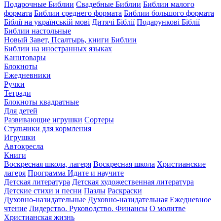
Подарочные Библии
Свадебные Библии
Библии малого
формата
Библии среднего формата
Библии большого формата
Біблії на українській мові
Дитячі Біблії
Подарункові Біблії
Библии настольные
Новый Завет, Псалтырь, книги Библии
Библии на иностранных языках
Канцтовары
Блокноты
Ежедневники
Ручки
Тетради
Блокноты квадратные
Для детей
Развивающие игрушки
Сортеры
Стульчики для кормления
Игрушки
Автокресла
Книги
Воскресная школа, лагеря
Воскресная школа
Христианские
лагеря
Программа Идите и научите
Детская литература
Детская художественная литература
Детские стихи и песни
Пазлы
Раскраски
Духовно-назидательные
Духовно-назидательная
Ежедневное
чтение
Лидерство. Руководство. Финансы
О молитве
Христианская жизнь