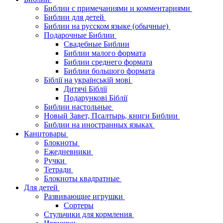
Библии с примечаниями и комментариями
Библии для детей
Библии на русском языке (обычные)
Подарочные Библии
Свадебные Библии
Библии малого формата
Библии среднего формата
Библии большого формата
Біблії на українській мові
Дитячі Біблії
Подарункові Біблії
Библии настольные
Новый Завет, Псалтырь, книги Библии
Библии на иностранных языках
Канцтовары
Блокноты
Ежедневники
Ручки
Тетради
Блокноты квадратные
Для детей
Развивающие игрушки
Сортеры
Стульчики для кормления