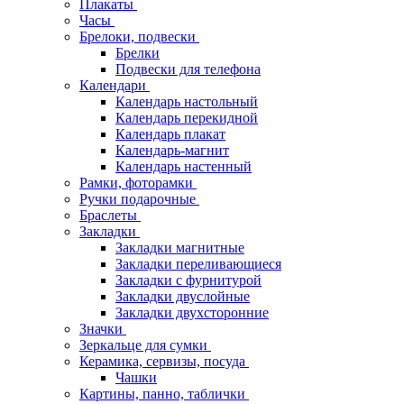
Плакаты
Часы
Брелоки, подвески
Брелки
Подвески для телефона
Календари
Календарь настольный
Календарь перекидной
Календарь плакат
Календарь-магнит
Календарь настенный
Рамки, фоторамки
Ручки подарочные
Браслеты
Закладки
Закладки магнитные
Закладки переливающиеся
Закладки с фурнитурой
Закладки двуслойные
Закладки двухсторонние
Значки
Зеркальце для сумки
Керамика, сервизы, посуда
Чашки
Картины, панно, таблички