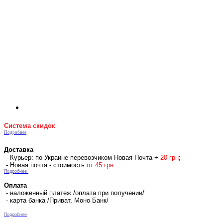
Система скидок
Подробнее
Доставка
- Курьер: по Украине перевозчиком Новая Почта +
2
0 гр
н
;
- Новая почта - стоимость
от 45 грн
Подробнее
Оплата
- наложенный платеж /оплата при получении/
- карта банка /Приват, Моно Банк/
Подробнее