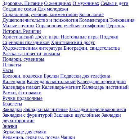
Здоровье. Питание
О женщинах
О мужчинах
Семья и дети
Создание семьи
Для молодежи
Справочная, учебная, комментарии
Богословие
Душепопечительство и психология
Комментарии.Толкования
Малые группы
Справочная, учебная, симфонии
Церковь.
История. Религии
Христианский досуг, игры
Настольные игры
Поделки
Сценарии праздников
Христианский досуг
Художественная литература
Биографии, свидетельства
Рассказы, повести, романы
Подарки, сувениры
Плакаты
Часы
Брелоки, подвески
Брелки
Подвески для телефона
Календари
Календарь настольный
Календарь перекидной
Календарь плакат
Календарь-магнит
Календарь настенный
Рамки, фоторамки
Ручки подарочные
Браслеты
Закладки
Закладки магнитные
Закладки переливающиеся
Закладки с фурнитурой
Закладки двуслойные
Закладки
двухсторонние
Значки
Зеркальце для сумки
Керамика, сервизы, посуда
Чашки