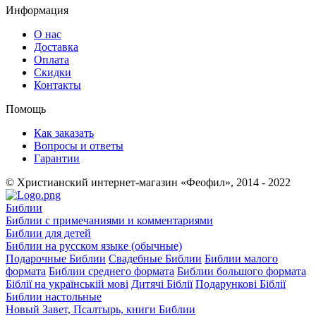
Информация
О нас
Доставка
Оплата
Скидки
Контакты
Помощь
Как заказать
Вопросы и ответы
Гарантии
© Христианский интернет-магазин «Феофил», 2014 - 2022
Библии
Библии с примечаниями и комментариями
Библии для детей
Библии на русском языке (обычные)
Подарочные Библии
Свадебные Библии
Библии малого
формата
Библии среднего формата
Библии большого формата
Біблії на українській мові
Дитячі Біблії
Подарункові Біблії
Библии настольные
Новый Завет, Псалтырь, книги Библии