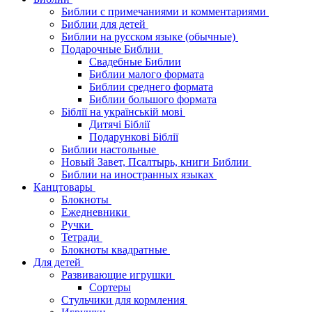
Библии с примечаниями и комментариями
Библии для детей
Библии на русском языке (обычные)
Подарочные Библии
Свадебные Библии
Библии малого формата
Библии среднего формата
Библии большого формата
Біблії на українській мові
Дитячі Біблії
Подарункові Біблії
Библии настольные
Новый Завет, Псалтырь, книги Библии
Библии на иностранных языках
Канцтовары
Блокноты
Ежедневники
Ручки
Тетради
Блокноты квадратные
Для детей
Развивающие игрушки
Сортеры
Стульчики для кормления