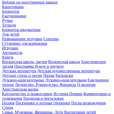
Библии на иностранных языках
Канцтовары
Блокноты
Ежедневники
Ручки
Тетради
Блокноты квадратные
Для детей
Развивающие игрушки
Сортеры
Стульчики для кормления
Игрушки
Автокресла
Книги
Воскресная школа, лагеря
Воскресная школа
Христианские
лагеря
Программа Идите и научите
Детская литература
Детская художественная литература
Детские стихи и песни
Пазлы
Раскраски
Духовно-назидательные
Духовно-назидательная
Ежедневное
чтение
Лидерство. Руководство. Финансы
О молитве
Христианская жизнь
Католичество и православие
История Церкви
Комментарии и
толкования
Традиция и богословие
Поэзия
Песенники и нотные сборники
Песнь возрождения
Стихи
Семья, Мужчины, Женщины, Дети
Воспитание детей