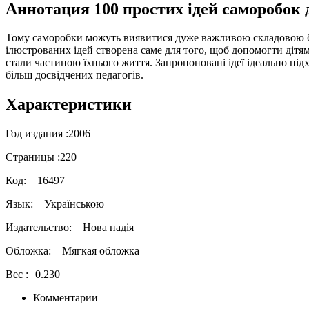
Аннотация 100 простих ідей саморобок 
Тому саморобки можуть виявитися дуже важливою складовою бу
ілюстрованих ідей створена саме для того, щоб допомогти дітям
стали частиною їхнього життя. Запропоновані ідеї ідеально підхо
більш досвідчених педагогів.
Характеристики
Год издания :
2006
Страницы :
220
Код:
16497
Язык:
Українською
Издательство:
Нова надія
Обложка:
Мягкая обложка
Вес :
0.230
Комментарии