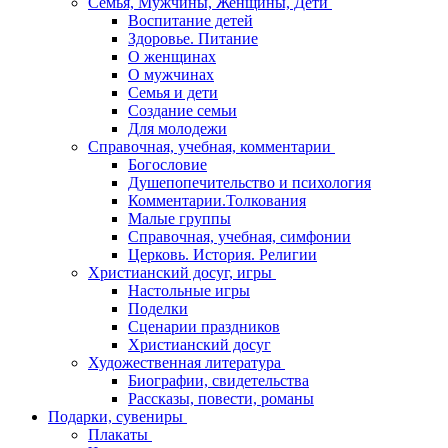
Семья, Мужчины, Женщины, Дети
Воспитание детей
Здоровье. Питание
О женщинах
О мужчинах
Семья и дети
Создание семьи
Для молодежи
Справочная, учебная, комментарии
Богословие
Душепопечительство и психология
Комментарии.Толкования
Малые группы
Справочная, учебная, симфонии
Церковь. История. Религии
Христианский досуг, игры
Настольные игры
Поделки
Сценарии праздников
Христианский досуг
Художественная литература
Биографии, свидетельства
Рассказы, повести, романы
Подарки, сувениры
Плакаты