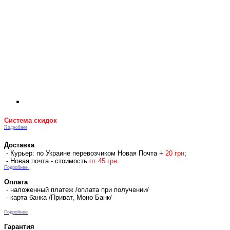
Система скидок
Подробнее
Доставка
- Курьер: по Украине перевозчиком Новая Почта +
2
0 гр
н
;
- Новая почта - стоимость
от 45 грн
Подробнее
Оплата
- наложенный платеж /оплата при получении/
- карта банка /Приват, Моно Банк/
Подробнее
Гарантия