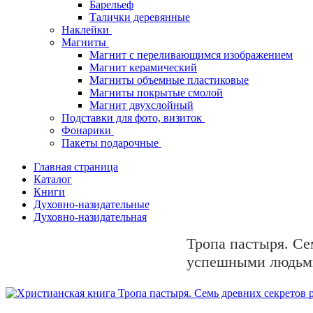
Барельеф
Талички деревянные
Наклейки
Магниты
Магнит с переливающимся изображением
Магнит керамический
Магниты объемные пластиковые
Магниты покрытые смолой
Магнит двухслойный
Подставки для фото, визиток
Фонарики
Пакеты подарочные
Главная страница
Каталог
Книги
Духовно-назидательные
Духовно-назидательная
Тропа пастыря. Се
успешными людьми