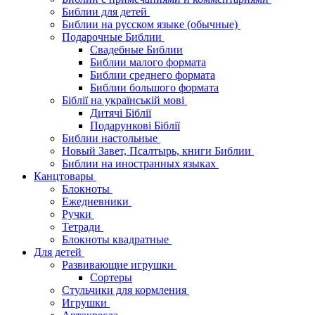
Библии для детей
Библии на русском языке (обычные)
Подарочные Библии
Свадебные Библии
Библии малого формата
Библии среднего формата
Библии большого формата
Біблії на українській мові
Дитячі Біблії
Подарункові Біблії
Библии настольные
Новый Завет, Псалтырь, книги Библии
Библии на иностранных языках
Канцтовары
Блокноты
Ежедневники
Ручки
Тетради
Блокноты квадратные
Для детей
Развивающие игрушки
Сортеры
Стульчики для кормления
Игрушки