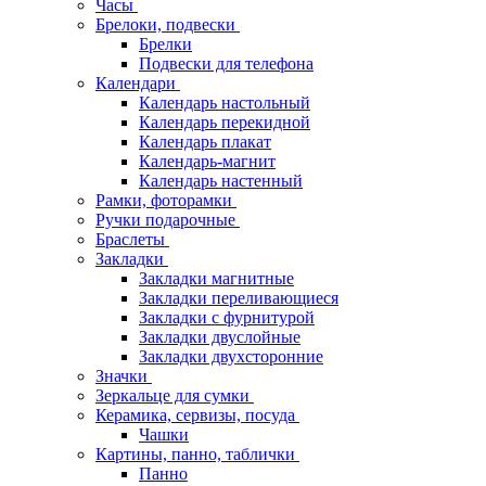
Часы
Брелоки, подвески
Брелки
Подвески для телефона
Календари
Календарь настольный
Календарь перекидной
Календарь плакат
Календарь-магнит
Календарь настенный
Рамки, фоторамки
Ручки подарочные
Браслеты
Закладки
Закладки магнитные
Закладки переливающиеся
Закладки с фурнитурой
Закладки двуслойные
Закладки двухсторонние
Значки
Зеркальце для сумки
Керамика, сервизы, посуда
Чашки
Картины, панно, таблички
Панно