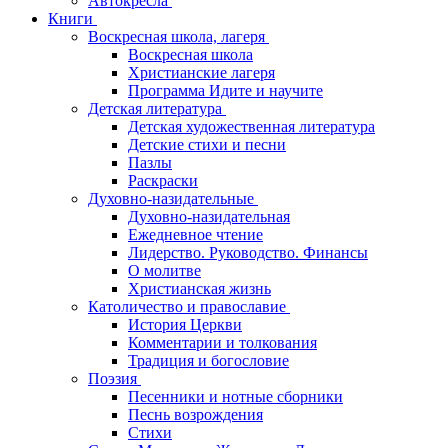
Автокресла
Книги
Воскресная школа, лагеря
Воскресная школа
Христианские лагеря
Программа Идите и научите
Детская литература
Детская художественная литература
Детские стихи и песни
Пазлы
Раскраски
Духовно-назидательные
Духовно-назидательная
Ежедневное чтение
Лидерство. Руководство. Финансы
О молитве
Христианская жизнь
Католичество и православие
История Церкви
Комментарии и толкования
Традиция и богословие
Поэзия
Песенники и нотные сборники
Песнь возрождения
Стихи