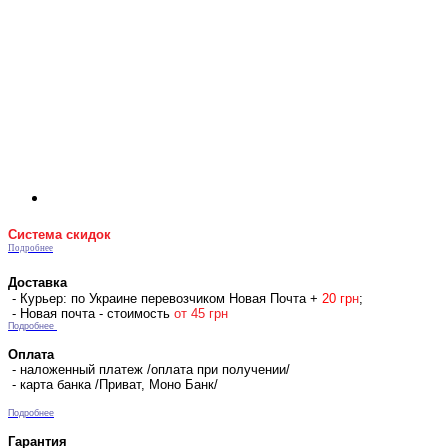
Система скидок
Подробнее
Доставка
- Курьер: по Украине перевозчиком Новая Почта +
2
0 гр
н
;
- Новая почта - стоимость
от 45 грн
Подробнее
Оплата
- наложенный платеж /оплата при получении/
- карта банка /Приват, Моно Банк/
Подробнее
Гарантия