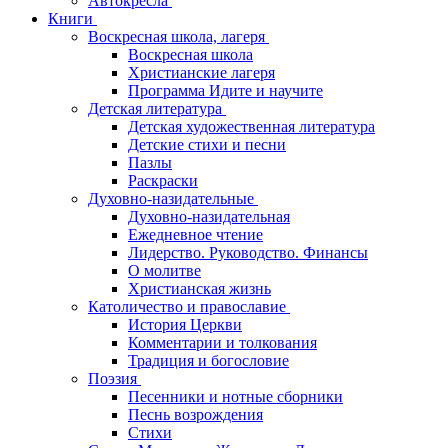
Автокресла
Книги
Воскресная школа, лагеря
Воскресная школа
Христианские лагеря
Программа Идите и научите
Детская литература
Детская художественная литература
Детские стихи и песни
Пазлы
Раскраски
Духовно-назидательные
Духовно-назидательная
Ежедневное чтение
Лидерство. Руководство. Финансы
О молитве
Христианская жизнь
Католичество и православие
История Церкви
Комментарии и толкования
Традиция и богословие
Поэзия
Песенники и нотные сборники
Песнь возрождения
Стихи