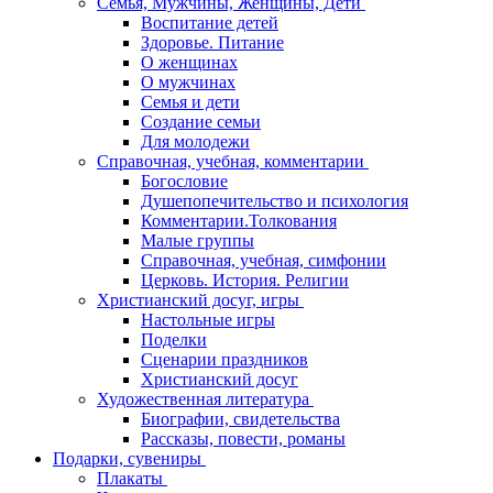
Семья, Мужчины, Женщины, Дети
Воспитание детей
Здоровье. Питание
О женщинах
О мужчинах
Семья и дети
Создание семьи
Для молодежи
Справочная, учебная, комментарии
Богословие
Душепопечительство и психология
Комментарии.Толкования
Малые группы
Справочная, учебная, симфонии
Церковь. История. Религии
Христианский досуг, игры
Настольные игры
Поделки
Сценарии праздников
Христианский досуг
Художественная литература
Биографии, свидетельства
Рассказы, повести, романы
Подарки, сувениры
Плакаты