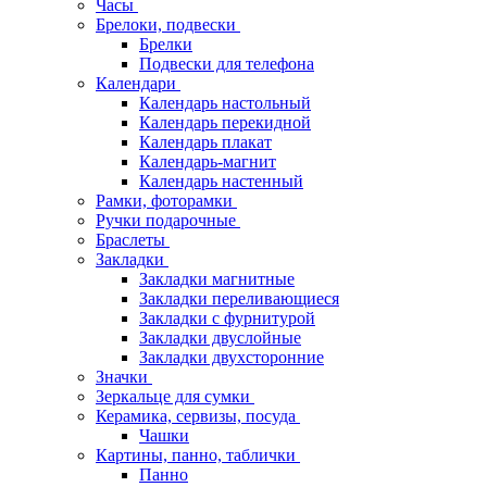
Часы
Брелоки, подвески
Брелки
Подвески для телефона
Календари
Календарь настольный
Календарь перекидной
Календарь плакат
Календарь-магнит
Календарь настенный
Рамки, фоторамки
Ручки подарочные
Браслеты
Закладки
Закладки магнитные
Закладки переливающиеся
Закладки с фурнитурой
Закладки двуслойные
Закладки двухсторонние
Значки
Зеркальце для сумки
Керамика, сервизы, посуда
Чашки
Картины, панно, таблички
Панно