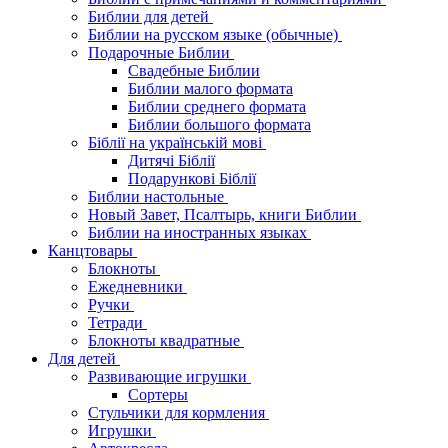
Библии для детей
Библии на русском языке (обычные)
Подарочные Библии
Свадебные Библии
Библии малого формата
Библии среднего формата
Библии большого формата
Біблії на українській мові
Дитячі Біблії
Подарункові Біблії
Библии настольные
Новый Завет, Псалтырь, книги Библии
Библии на иностранных языках
Канцтовары
Блокноты
Ежедневники
Ручки
Тетради
Блокноты квадратные
Для детей
Развивающие игрушки
Сортеры
Стульчики для кормления
Игрушки