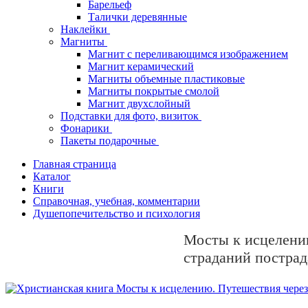
Барельеф
Талички деревянные
Наклейки
Магниты
Магнит с переливающимся изображением
Магнит керамический
Магниты объемные пластиковые
Магниты покрытые смолой
Магнит двухслойный
Подставки для фото, визиток
Фонарики
Пакеты подарочные
Главная страница
Каталог
Книги
Справочная, учебная, комментарии
Душепопечительство и психология
Мосты к исцелению
страданий пострад