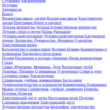
Стульчики для кормления
Игрушки
Автокресла
Книги
Воскресная школа, лагеря
Воскресная школа
Христианские
лагеря
Программа Идите и научите
Детская литература
Детская художественная литература
Детские стихи и песни
Пазлы
Раскраски
Духовно-назидательные
Духовно-назидательная
Ежедневное
чтение
Лидерство. Руководство. Финансы
О молитве
Христианская жизнь
Католичество и православие
История Церкви
Комментарии и
толкования
Традиция и богословие
Поэзия
Песенники и нотные сборники
Песнь возрождения
Стихи
Семья, Мужчины, Женщины, Дети
Воспитание детей
Здоровье. Питание
О женщинах
О мужчинах
Семья и дети
Создание семьи
Для молодежи
Справочная, учебная, комментарии
Богословие
Душепопечительство и психология
Комментарии.Толкования
Малые группы
Справочная, учебная, симфонии
Церковь.
История. Религии
Христианский досуг, игры
Настольные игры
Поделки
Сценарии праздников
Христианский досуг
Художественная литература
Биографии, свидетельства