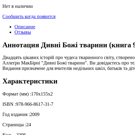
Нет в наличии
Сообщить когда появится
Описание
Отзывы
Аннотация Дивні Божі тварини (книга 9
Двадцять цікавих історій про чудеса тваринного світу, створен
Аллеґри МакБірні "Дивні Божі тварини". Ви довідаєтесь про т
Видання призначене для вчителів недільних шкіл, батьків та ді
Характеристики
Формат (мм) :
170х155х2
ISBN :
978-966-8617-31-7
Год издания :
2009
Страницы :
24
Код:
3396