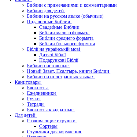
Библии с примечаниями и комментариями
Библии для детей
Библии на русском языке (обычные)
Подарочные Библии
Свадебные Библии
Библии малого формата
Библии среднего формата
Библии большого формата
Біблії на українській мові
Дитячі Біблії
Подарункові Біблії
Библии настольные
Новый Завет, Псалтырь, книги Библии
Библии на иностранных языках
Канцтовары
Блокноты
Ежедневники
Ручки
Тетради
Блокноты квадратные
Для детей
Развивающие игрушки
Сортеры
Стульчики для кормления