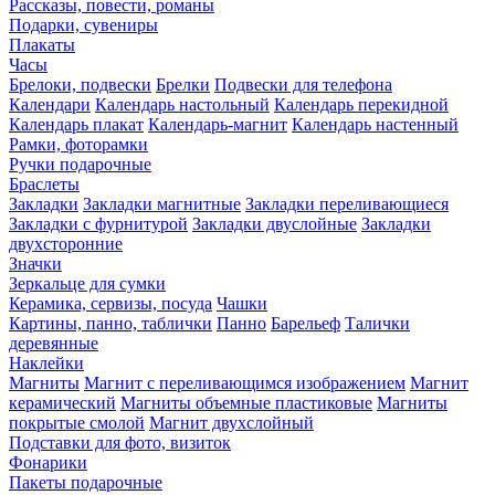
Рассказы, повести, романы
Подарки, сувениры
Плакаты
Часы
Брелоки, подвески
Брелки
Подвески для телефона
Календари
Календарь настольный
Календарь перекидной
Календарь плакат
Календарь-магнит
Календарь настенный
Рамки, фоторамки
Ручки подарочные
Браслеты
Закладки
Закладки магнитные
Закладки переливающиеся
Закладки с фурнитурой
Закладки двуслойные
Закладки
двухсторонние
Значки
Зеркальце для сумки
Керамика, сервизы, посуда
Чашки
Картины, панно, таблички
Панно
Барельеф
Талички
деревянные
Наклейки
Магниты
Магнит с переливающимся изображением
Магнит
керамический
Магниты объемные пластиковые
Магниты
покрытые смолой
Магнит двухслойный
Подставки для фото, визиток
Фонарики
Пакеты подарочные