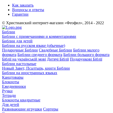
Как заказать
Вопросы и ответы
Гарантии
© Христианский интернет-магазин «Феофил», 2014 - 2022
Библии
Библии с примечаниями и комментариями
Библии для детей
Библии на русском языке (обычные)
Подарочные Библии
Свадебные Библии
Библии малого
формата
Библии среднего формата
Библии большого формата
Біблії на українській мові
Дитячі Біблії
Подарункові Біблії
Библии настольные
Новый Завет, Псалтырь, книги Библии
Библии на иностранных языках
Канцтовары
Блокноты
Ежедневники
Ручки
Тетради
Блокноты квадратные
Для детей
Развивающие игрушки
Сортеры