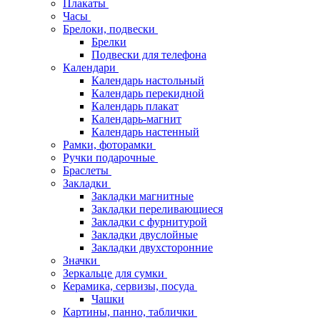
Плакаты
Часы
Брелоки, подвески
Брелки
Подвески для телефона
Календари
Календарь настольный
Календарь перекидной
Календарь плакат
Календарь-магнит
Календарь настенный
Рамки, фоторамки
Ручки подарочные
Браслеты
Закладки
Закладки магнитные
Закладки переливающиеся
Закладки с фурнитурой
Закладки двуслойные
Закладки двухсторонние
Значки
Зеркальце для сумки
Керамика, сервизы, посуда
Чашки
Картины, панно, таблички