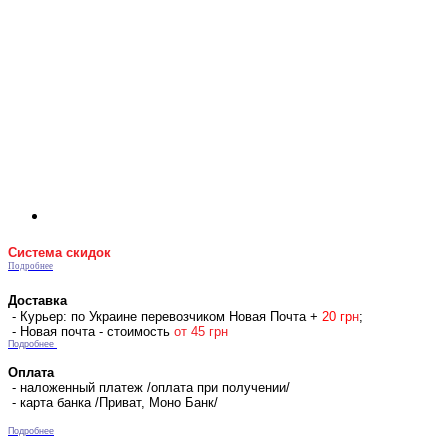
Система скидок
Подробнее
Доставка
- Курьер: по Украине перевозчиком Новая Почта +
2
0 гр
н
;
- Новая почта - стоимость
от 45 грн
Подробнее
Оплата
- наложенный платеж /оплата при получении/
- карта банка /Приват, Моно Банк/
Подробнее