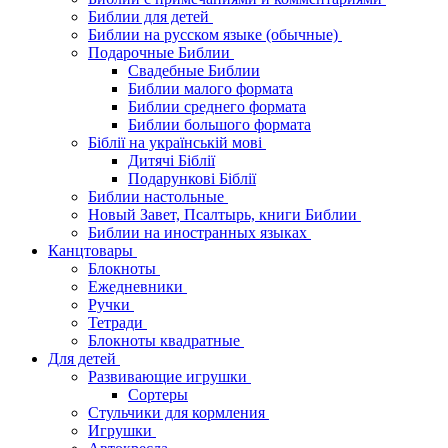
Библии для детей
Библии на русском языке (обычные)
Подарочные Библии
Свадебные Библии
Библии малого формата
Библии среднего формата
Библии большого формата
Біблії на українській мові
Дитячі Біблії
Подарункові Біблії
Библии настольные
Новый Завет, Псалтырь, книги Библии
Библии на иностранных языках
Канцтовары
Блокноты
Ежедневники
Ручки
Тетради
Блокноты квадратные
Для детей
Развивающие игрушки
Сортеры
Стульчики для кормления
Игрушки