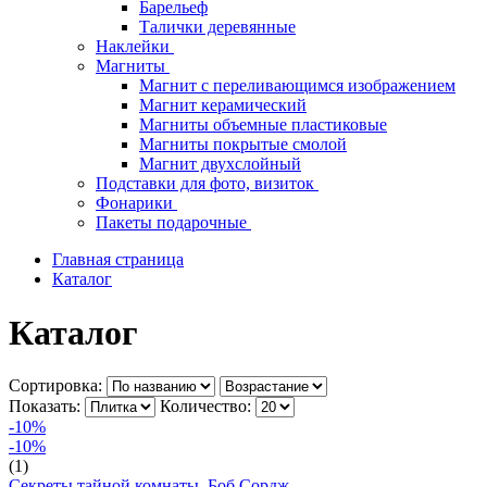
Барельеф
Талички деревянные
Наклейки
Магниты
Магнит с переливающимся изображением
Магнит керамический
Магниты объемные пластиковые
Магниты покрытые смолой
Магнит двухслойный
Подставки для фото, визиток
Фонарики
Пакеты подарочные
Главная страница
Каталог
Каталог
Сортировка:
Показать:
Количество:
-10%
-10%
(1)
Секреты тайной комнаты. Боб Сордж