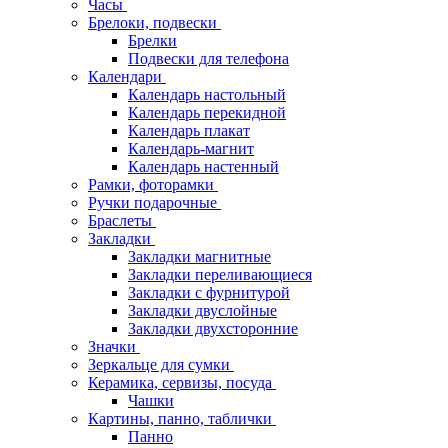
Часы
Брелоки, подвески
Брелки
Подвески для телефона
Календари
Календарь настольный
Календарь перекидной
Календарь плакат
Календарь-магнит
Календарь настенный
Рамки, фоторамки
Ручки подарочные
Браслеты
Закладки
Закладки магнитные
Закладки переливающиеся
Закладки с фурнитурой
Закладки двуслойные
Закладки двухсторонние
Значки
Зеркальце для сумки
Керамика, сервизы, посуда
Чашки
Картины, панно, таблички
Панно