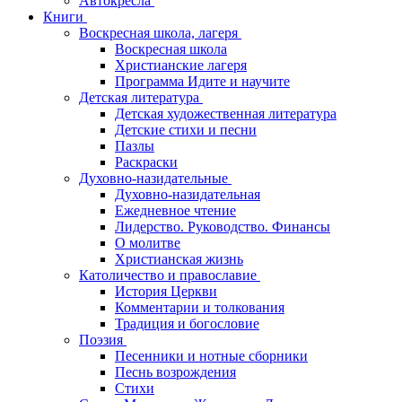
Автокресла
Книги
Воскресная школа, лагеря
Воскресная школа
Христианские лагеря
Программа Идите и научите
Детская литература
Детская художественная литература
Детские стихи и песни
Пазлы
Раскраски
Духовно-назидательные
Духовно-назидательная
Ежедневное чтение
Лидерство. Руководство. Финансы
О молитве
Христианская жизнь
Католичество и православие
История Церкви
Комментарии и толкования
Традиция и богословие
Поэзия
Песенники и нотные сборники
Песнь возрождения
Стихи