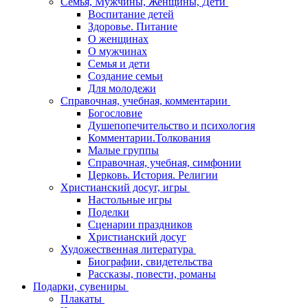
Семья, Мужчины, Женщины, Дети
Воспитание детей
Здоровье. Питание
О женщинах
О мужчинах
Семья и дети
Создание семьи
Для молодежи
Справочная, учебная, комментарии
Богословие
Душепопечительство и психология
Комментарии.Толкования
Малые группы
Справочная, учебная, симфонии
Церковь. История. Религии
Христианский досуг, игры
Настольные игры
Поделки
Сценарии праздников
Христианский досуг
Художественная литература
Биографии, свидетельства
Рассказы, повести, романы
Подарки, сувениры
Плакаты