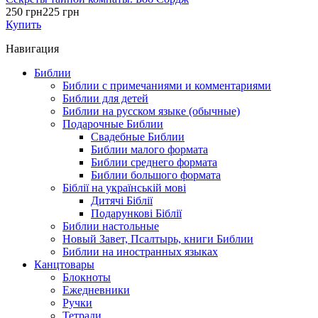
250 грн
225 грн
Купить
Навигация
Библии
Библии с примечаниями и комментариями
Библии для детей
Библии на русском языке (обычные)
Подарочные Библии
Свадебные Библии
Библии малого формата
Библии среднего формата
Библии большого формата
Біблії на українській мові
Дитячі Біблії
Подарункові Біблії
Библии настольные
Новый Завет, Псалтырь, книги Библии
Библии на иностранных языках
Канцтовары
Блокноты
Ежедневники
Ручки
Тетради