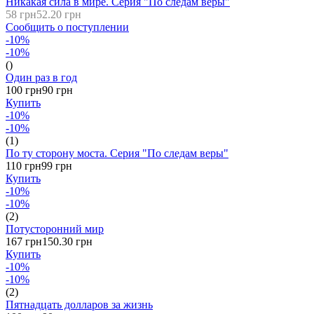
Никакая сила в мире. Серия "По следам веры"
58 грн
52.20 грн
Сообщить о поступлении
-10%
-10%
()
Один раз в год
100 грн
90 грн
Купить
-10%
-10%
(1)
По ту сторону моста. Серия "По следам веры"
110 грн
99 грн
Купить
-10%
-10%
(2)
Потусторонний мир
167 грн
150.30 грн
Купить
-10%
-10%
(2)
Пятнадцать долларов за жизнь