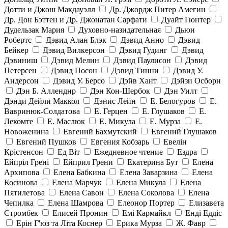
Дотти и Джош Макдауэлл
Др. Джордж Питер Амегин
Др. Дон Бэттен и Др. Джонатан Сарфати
Дуайт Гюнтер
Дудельзак Мария
Духовно-назидательная
Дьюи
Робертс
Дэвид Алан Блэк
Дэвид Анно
Дэвид
Бейкер
Дэвид Вилкерсон
Дэвид Гудинг
Дэвид
Дэвиниш
Дэвид Мелин
Дэвид Паулисон
Дэвид
Петерсен
Дэвид Посон
Дэвид Тинни
Дэвид У.
Андерсон
Дэвид У. Берсо
Дэйв Хант
Дэйзи Осборн
Дэн Б. Алленднр
Дэн Кон-Шербок
Дэн Уилт
Дэнди Дейли Маккол
Дэнис Лейн
Е. Белогуров
Е.
Вавринюк-Солдатова
Е. Герцен
Е. Глушаков
Е.
Лекомте
Е. Маслюк
Е. Микула
Е. Мурза
Е.
Новоженина
Евгений Бахмутский
Евгений Глушаков
Евгений Пушков
Евгения Кобзарь
Евелін
Крістенсон
Ед Віт
Ежедневное чтение
Ездра
Ейпріл Грені
Ейприл Грени
Екатерина Бут
Елена
Архипова
Елена Бабкина
Елена Заварзина
Елена
Косинова
Елена Марчук
Елена Микула
Елена
Пятилетова
Елена Савон
Елена Соколова
Елена
Чепилка
Елена Шамрова
Елеонор Портер
Елизавета
Стромбек
Елисей Пронин
Емі Кармайкл
Ендi Еддiс
Ерін Г'юз та Літа Коснер
Ерика Мурза
Ж. Фавр