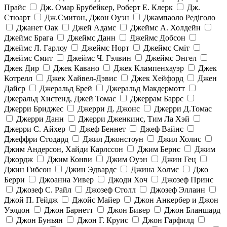
Прайс
Дж. Омар Брубейкер, Роберт Е. Клерк
Дж.
Стюарт
Дж.Смитон, Джон Оуэн
Джампаоло Редіголо
Джанет Оак
Джей Адамс
Джеймс А. Холдейн
Джеймс Брага
Джеймс Данн
Джеймс Добсон
Джеймс Л. Гарлоу
Джеймс Норт
Джеймс Сміт
Джеймс Смит
Джеймс Ч. Гэлвин
Джеймс Энгел
Джек Дир
Джек Кавано
Джек Клампенхауэр
Джек
Котрелл
Джек Хайвел-Дэвис
Джек Хейфорд
Джен
Дайєр
Джеральд Брей
Джеральд Макдермотт
Джеральд Хистенд, Джей Томас
Джеррам Баррс
Джерри Бриджес
Джерри Д. Джонс
Джерри Д.Томас
Джерри Данн
Джерри Дженкинс, Тим Ла Хэй
Джерри С. Айхер
Джеф Беннет
Джеф Вайнс
Джеффри Стодард
Джил Джонстоун
Джил Холис
Джим Андерсон, Хайди Карлссон
Джим Бернс
Джим
Джордж
Джим Конви
Джим Оуэн
Джин Гец
Джин Гибсон
Джин Эдвардс
Джина Холмс
Джо
Берри
Джоанна Уивер
Джоди Хоч
Джозеф Принс
Джозеф С. Райл
Джозеф Столл
Джозеф Эллаин
Джой П. Гейдж
Джойс Майер
Джон Анкербер и Джон
Уэлдон
Джон Барнетт
Джон Бивер
Джон Бланшард
Джон Буньян
Джон Г. Круис
Джон Гарфилд