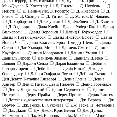
Д. Л. Шеррер, Л. М. Клепаки
Д. Лукас и К. Грин
Д.
Мак-Дауэлл, Б. Хостетлер
Д. Нидем
Д. Ноубель
Д.
Пейсти
Д. Пенн-Луис, Э. Робертс
Д. Річардсон
Д.
Ризон
Д. Спайри
Д. Уитни
Д. Уолтон, М. Чавалес
Д. Уорбартон
Д. Фаунтин
Д. Флейвел
Д. Хэдинг
Д. Элдридж
Діана Клейн і Джоел Роберт Бікі
Давид
Вилкерсон
Давид Воробьев
Давид Г. Буркхолдер
Давид и Нетти Джексон
Давид Инстоун-Брюер
Давид
Йонги Чо
Давид Классен, Эрих Шмиддт-Шель
Давид
Стерн
Даг Хьюард- Милс
Даниель Смит
Даниил
Кауффман
Даниил Мордовцев
Даниил Умнов
Даниэль Гербер
Даниэль Зименс
Даниэль Шефер
Даньян
Дарлин Сейла
Дарья Баданина
Дебби и
Ричард Лоренс
Деби Перл
Девід Епплбі, Джордж
Олшледжер
Дейв и Элфрида Лоуэн
Дейвид Льюис
Ден Девітт, Каталіна Ечеверрі
Дениз Гленн
Дениз
Хантер
Денис Гінтон, Девід Ньюелл
Денис Гореньков
Денис Летуновский
Денис Сердиченко
Деннис
Петерсен
Дерек Прайм
Дерек Принс
Дерик Бингем
Детская художественная литература
Дж. Вервер
Дж.
Вэруэр
Дж. Геске, В. Сукочева
Дж. Геске, Н. Четверина
Дж. Джон
Дж. Джон, Крис Велли
Дж. Дуглас
Макмиллан
Дж. М. Карроль
Дж. МакГрегор, Мэри