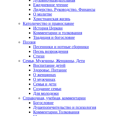
Духовно-назидательная
Ежедневное чтение
Лидерство. Руководство. Финансы
О молитве
Христианская жизнь
Католичество и православие
История Церкви
Комментарии и толкования
Традиция и богословие
Поэзия
Песенники и нотные сборники
Песнь возрождения
Стихи
Семья, Мужчины, Женщины, Дети
Воспитание детей
Здоровье. Питание
О женщинах
О мужчинах
Семья и дети
Создание семьи
Для молодежи
Справочная, учебная, комментарии
Богословие
Душепопечительство и психология
Комментарии.Толкования