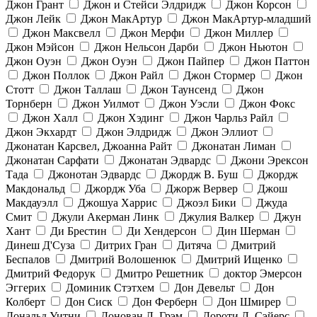
Джон Грант
Джон и Стейси Элдридж
Джон Корсон
Джон Лейк
Джон МакАртур
Джон МакАртур-младший
Джон Максвелл
Джон Мерфи
Джон Миллер
Джон Мэйсон
Джон Нельсон Дарби
Джон Ньютон
Джон Оуэн
Джон Оуэн
Джон Пайпер
Джон Паттон
Джон Поллок
Джон Райл
Джон Стормер
Джон
Стотт
Джон Таллаш
Джон Таунсенд
Джон
Торнберн
Джон Уилмот
Джон Уэсли
Джон Фокс
Джон Халл
Джон Хэдинг
Джон Чарльз Райл
Джон Экхардт
Джон Элдридж
Джон Эллиот
Джонатан Карсвел, Джоанна Райт
Джонатан Лиман
Джонатан Сарфати
Джонатан Эдвардс
Джони Эрексон
Тада
Джонотан Эдвардс
Джордж В. Буш
Джордж
Макдональд
Джордж Уба
Джорж Вервер
Джош
Макдауэлл
Джошуа Харрис
Джоэл Бики
Джуда
Смит
Джули Акерман Линк
Джулия Валкер
Джун
Хант
Ди Брестин
Ди Хендерсон
Дин Шерман
Динеш Д'Суза
Дитрих Гран
Дитяча
Дмитрий
Беспалов
Дмитрий Волошенюк
Дмитрий Ищенко
Дмитрий Федорук
Дмитро Решетник
доктор Эмерсон
Эггерих
Доминик Стэтхем
Дон Девельт
Дон
Колберт
Дон Сиск
Дон Ферберн
Дон Шмирер
Дональд Уитни
Донован Л. Грэм
Дороти Л. Сэйерс