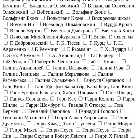
Бачинин
Владислав Ольховский
Владислав Сергеевич
Ольховский
Войтицький
Вольфанг Бюне
Вольфганг Бюнэ
Вольфганг Кюне
Воскресная школа
Вочман Ни
Всеволод Шимановский
Вурдо Кролл
Вэлори Бертон
Вячеслав Дмитриев
Вячеслав Когут
Вячеслав Михайлович Журавлёв
Г. Виске, Г. Левен мл.
Г. Добровольский
Г. К. Тiссен
Г. Курц
Г. Н.
Авраменко
Г. Ремминг
Г. Рьоммінг
Г. Х. Лэдярд
Г. Эззо, Р. Букнам
Г.А. Айронсайд
Г.Г. Барбер
Г.Ф.Рендал
Гілберт К. Честертон
Гай П. Ливитт
Галина Аджигирей
Галина Везикова
Галина Гура
Галина Левицька
Галина Мерзлякова
Галина
Рафальська
Галина Сульженко
Ганнуся Серпанюк
Ганс Кюнг
Ганс Урс фон Бальтазар, Карл Барт, Ганс Кюнг
Ганс Урс фон Бальтазар, Хайнц Шюрман
Ганс Шварц
Гануся Серпанюк
Гари Ках
Гарри Колинз
Гарри
Шилдс
Гарри Шомбург
Гвенда Р. Стюард
Геза
Вермеш
Геннадий Гаврилов
Геннадий Гололоб
Геннадий Мохненко
Генри Аллан Айронсайд
Генри
Драммонд
Генри Клауд, Джон Таунсенд
Генри Моррис
Генри Мэхен
Генри Ноуен
Генри Ноуэн
Генри
Син
Генри Скугал и Роберт Лейтон
Генри Х Геллей