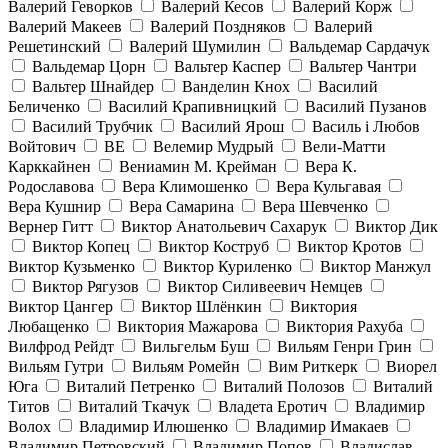
Валерий Геворков
Валерий Кесов
Валерий Корж
Валерий Макеев
Валерий Поздняков
Валерий
Решетинский
Валерий Шумилин
Вальдемар Сардачук
Вальдемар Цорн
Вальтер Каспер
Вальтер Чантри
Вальтер Шнайдер
Ванделин Кнох
Василий
Беличенко
Василий Крапивницкий
Василий Пузанов
Василий Трубчик
Василий Ярош
Василь і Любов
Войтович
ВЕ
Велемир Мудрый
Вели-Матти
Карккайнен
Вениамин М. Крейман
Вера К.
Родославова
Вера Климошенко
Вера Кульгавая
Вера Кушнир
Вера Самарина
Вера Шевченко
Вернер Гитт
Виктор Анатольевич Сахарук
Виктор Дик
Виктор Копец
Виктор Коструб
Виктор Кротов
Виктор Кузьменко
Виктор Куриленко
Виктор Манжул
Виктор Рягузов
Виктор Силивеевич Немцев
Виктор Цангер
Виктор Шлёнкин
Виктория
Любащенко
Виктория Мажарова
Виктория Рахуба
Вилфрод Рейдт
Вильгельм Буш
Вильям Генри Грин
Вильям Гутри
Вильям Ромейн
Вим Риткерк
Виорел
Юга
Виталий Петренко
Виталий Полозов
Виталий
Титов
Виталий Ткачук
Владета Еротич
Владимир
Волох
Владимир Илюшенко
Владимир Имакаев
Владимир Петровский
Владимир Попов
Владислав