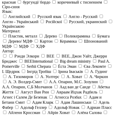
красная
бургунді/ бордо
коричневый с тиснением
Сіро-синя
Язык:
Английский
Русский язык
Англо - Русский
Англо - Український
Російскої
Русский, украинский
Українською
Материал:
Пластик, металл
Дерево
Поликерамика
Бумага
Дерево/ МДФ
Картон
Керамика
Шпонований
МДФ
МДФ
ХДФ
Автор:
Рэнди Элкорн
BEE
BEE, Джон Уайт, Джерри
Бриджес
BEEInternational
Big dream ministry
Paul A.
Pomerville
Serhii Chepara
Ёста Эман
Єва Лекомте
І. Щедрик
Інгрід Тробіш
Ірина Іваськів
А. Гудинг
А. Тихомиров
А. Уолтерс
А. Ховат
А. Чиркин
А. Э. Волдер-Смит
А.А. Опарин, М.С. Зозулин
А.А. Опарин, С,Б Молчанов
Аад ван де Санде
Абетка
Життя
Август Ван Рин
Авраам Ицхак Радбиль
Агнес і Салем Де Безенак
Агнесса Розбах
Адам и
Бетани Смит
Адам Кларк
Адам Лашинськи
Адель
Фабер
Адольф Геллер
Адольф Новак
Адриан Пласс
Айленн Кроссман
Айрін Ховат
Алёна Салова