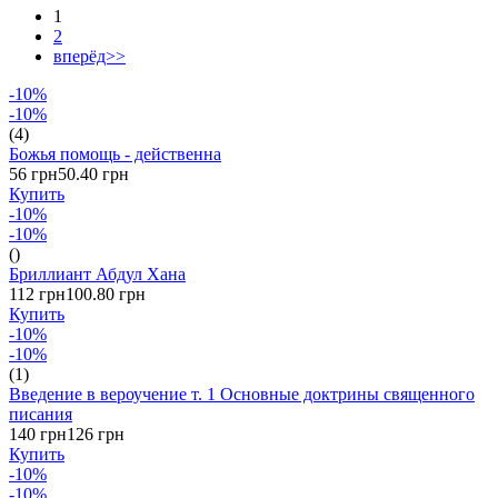
1
2
вперёд>>
-10%
-10%
(4)
Божья помощь - действенна
56 грн
50.40 грн
Купить
-10%
-10%
()
Бриллиант Абдул Хана
112 грн
100.80 грн
Купить
-10%
-10%
(1)
Введение в вероучение т. 1 Основные доктрины священного
писания
140 грн
126 грн
Купить
-10%
-10%