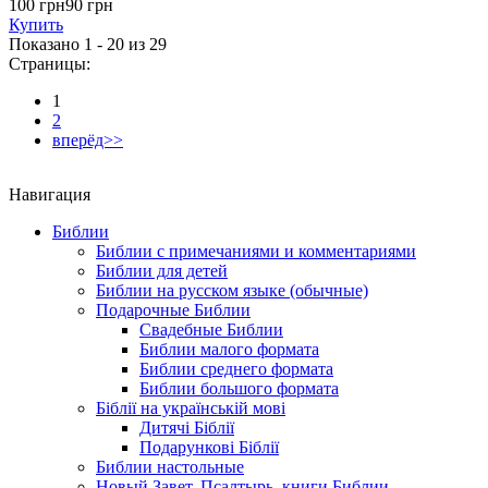
100 грн
90 грн
Купить
Показано 1 - 20 из
29
Страницы:
1
2
вперёд>>
Навигация
Библии
Библии с примечаниями и комментариями
Библии для детей
Библии на русском языке (обычные)
Подарочные Библии
Свадебные Библии
Библии малого формата
Библии среднего формата
Библии большого формата
Біблії на українській мові
Дитячі Біблії
Подарункові Біблії
Библии настольные
Новый Завет, Псалтырь, книги Библии