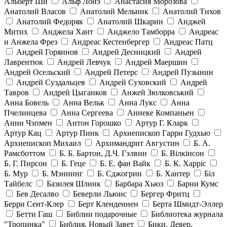
Альберт Ши
Альф Лонэ
Анастасия Морозова
Анатолий Власов
Анатолий Мельник
Анатолий Тихов
Анатолий Федоряк
Анатолий Шкарин
Анджей
Митих
Анджела Хант
Анджело Тамборра
Андреас
и Анжела Фрез
Андреас Кестенбергер
Андреас Патц
Андрей Горяинов
Андрей Десницкий
Андрей
Лаврентюк
Андрей Левчук
Андрей Маершин
Андрей Осельский
Андрей Петерс
Андрей Пузынин
Андрей Суздальцев
Андрей Суховский
Андрей
Тавров
Андрей Цыганков
Анжей Зюлковський
Анна Бовель
Анна Вельк
Анна Лукс
Анна
Пчелинцева
Анна Сергеева
Аннеке Компаньен
Анни Чэпмен
Антон Горошко
Артур Г. Кларк
Артур Кац
Артур Пинк
Архиепископ Гарри Гудхью
Архиепископ Михаил
Архимандрит Августин
Б. А.
Рамсботтом
Б. Б. Бартон, Д.Ч. Гэлвин
Б. Вілкінсон
Б. Г. Пирсон
Б. Геце
Б. Е. фан Вайк
Б. К. Харріс
Б. Мур
Б. Мэннинг
Б. Сджогрин
Б. Хантер
Біл
Тайбелс
Базилея Шлинк
Барбара Хьюз
Барни Кумс
Бев Десалво
Беверли Льюис
Бергер Фритц
Берри Сент-Клер
Берт Кленденнен
Берта Шмидт-Эллер
Бетти Гаш
Библии подарочные
Библиотека журнала
"Тропинка"
Библия, Новый Завет
Бики, Девер,