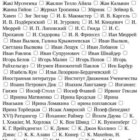
Жакі Мусензека
Жаклин Телло Айяла
Жан Кальвин
Жанна Гийон
Журнал Тропинка
Збірник
Зейвир Б.
Хавен
Зиг Зиглар
И. Б. Макмастер
И. В. Каргель
И. В. Подберезский
И. Згуровец
И. М. Концевич
И.
Мюррей
И. П. Липовский
И. С. Гнида
И. С.
Проханов
И. Сидорова
И. Я. Фринсел
Иан Мюррей
Иван Вылков, Галина Крыженевская
Иван Вылков,
Светлана Вылкова
Иван Лещук
Иван Лобанов
Иван Равлюк
Иван Супрунович
Иван Шнайдер
Игорь Белов
Игорь Малин
Игорь Попов
Игорь
Райхельгауз
Игумен Иннокентий Павлов
Иен Барбур
Изабель Кун
Илья Лизоркин-Бердичевский
Иностранная литература
Институт Движения Ученичества
Иоанн Петрович Дик
Иоахим Лангхамер
Иоганнес
Ганзен
Иосиф Столл
Иосиф Флавий
Ирвинг Гексам
Ириина Матвиенко
Ирина Бродская
Ирина
Иваськив
Ирина Ломакина
ирина поплавская
Ирина Торбецкая
Исаак Амвросий
Йозеф (Бенедикт
ХVI) Ратцингер
Йоханнес Раймер
Йохем Даума
К.
І. Хоккінг, М. Хорлокк
К. Вон Шмид
К. Вунненберг
К. Г. Врейхденгил
К. Девис
К. Джон Коллинз
К.
Дэвис
К. К. Алави
К. Кинер
К. Махейни, Н.