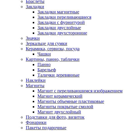
Браслеты
Закладки
Закладки магнитные
Закладки переливающиеся
Закладки с фурнитурой
Закладки двуслойные
Закладки двухсторонние
Значки
Зеркальце для сумки
Керамика, сервизы, посуда
Чашки
Картины, панно, таблички
Панно
Барельеф
Талички деревянные
Наклейки
Магниты
Магнит с переливающимся изображением
Магнит керамический
Магниты объемные пластиковые
Магниты покрытые смолой
Магнит двухслойный
Подставки для фото, визиток
Фонарики
Пакеты подарочные