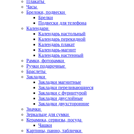
Плакаты
Часы
Брелоки, подвески
Брелки
Подвески для телефона
Календари
Календарь настольный
Календарь перекидной
Календарь плакат
Календарь-магнит
Календарь настенный
Рамки, фоторамки
Ручки подарочные
Браслеты
Закладки
Закладки магнитные
Закладки переливающиеся
Закладки с фурнитурой
Закладки двуслойные
Закладки двухсторонние
Значки
Зеркальце для сумки
Керамика, сервизы, посуда
Чашки
Картины, панно, таблички