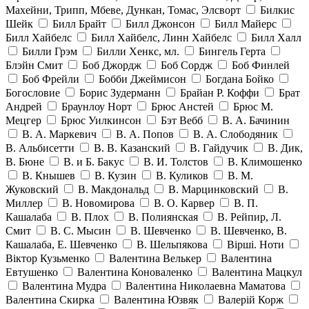
Махейни, Трипп, Мбеве, Дункан, Томас, Элсворт
Билкис
Шейк
Билл Брайт
Билл Джонсон
Билл Майерс
Билл Хайбелс
Билл Хайбелс, Линн Хайбелс
Билл Халл
Билли Грэм
Билли Хенкс, мл.
Бингель Герта
Блэйн Смит
Боб Джордж
Боб Сордж
Боб Финлей
Боб Фрейли
Бобби Джеймисон
Богдана Бойко
Богословие
Борис Зудерманн
Брайан Р. Коффи
Брат
Андрей
Браунлоу Норт
Брюс Анстей
Брюс М.
Мецгер
Брюс Уилкинсон
Бэт Вебб
В. А. Бачинин
В. А. Маркевич
В. А. Попов
В. А. Слободяник
В. Альбисетти
В. В. Казанский
В. Гайдучик
В. Дик,
В. Бюне
В. и Б. Бакус
В. И. Толстов
В. Климошенко
В. Кнышев
В. Кузин
В. Куликов
В. М.
Жуковский
В. Макдональд
В. Марцинковский
В.
Миллер
В. Новомирова
В. О. Карвер
В. П.
Кашалаба
В. Плох
В. Полиянская
В. Рейпир, Л.
Смит
В. С. Мысин
В. Шевченко
В. Шевченко, В.
Кашалаба, Е. Шевченко
В. Шельпякова
Вiршi. Ноти
Віктор Кузьменко
Валентина Велькер
Валентина
Евтушенко
Валентина Коноваленко
Валентина Мацкул
Валентина Мудра
Валентина Николаевна Маматова
Валентина Скирка
Валентина Юзвяк
Валерій Корж