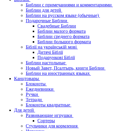
Библии с примечаниями и комментариями
Библии для детей
Библии на русском языке (обычные)
Подарочные Библии
Свадебные Библии
Библии малого формата
Библии среднего формата
Библии большого формата
Біблії на українській мові
Дитячі Біблії
Подарункові Біблії
Библии настольные
Новый Завет, Псалтырь, книги Библии
Библии на иностранных языках
Канцтовары
Блокноты
Ежедневники
Ручки
Тетради
Блокноты квадратные
Для детей
Развивающие игрушки
Сортеры
Стульчики для кормления