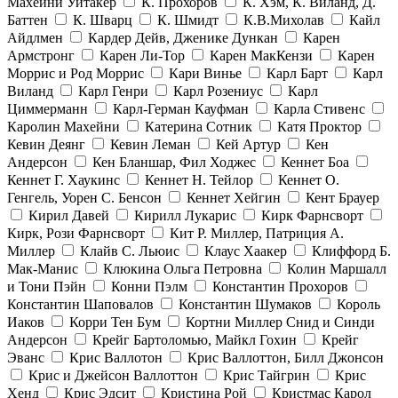
Махейни Уитакер
К. Прохоров
К. Хэм, К. Виланд, Д.
Баттен
К. Шварц
К. Шмидт
К.В.Михолав
Кайл
Айдлмен
Кардер Дейв, Дженике Дункан
Карен
Армстронг
Карен Ли-Тор
Карен МакКензи
Карен
Моррис и Род Моррис
Кари Винье
Карл Барт
Карл
Виланд
Карл Генри
Карл Розениус
Карл
Циммерманн
Карл-Герман Кауфман
Карла Стивенс
Каролин Махейни
Катерина Сотник
Катя Проктор
Кевин Деянг
Кевин Леман
Кей Артур
Кен
Андерсон
Кен Бланшар, Фил Ходжес
Кеннет Боа
Кеннет Г. Хаукинс
Кеннет Н. Тейлор
Кеннет О.
Генгель, Уорен С. Бенсон
Кеннет Хейгин
Кент Брауер
Кирил Давей
Кирилл Лукарис
Кирк Фарнсворт
Кирк, Рози Фарнсворт
Кит Р. Миллер, Патриция А.
Миллер
Клайв С. Льюис
Клаус Хаакер
Клиффорд Б.
Мак-Манис
Клюкина Ольга Петровна
Колин Маршалл
и Тони Пэйн
Конни Пэлм
Константин Прохоров
Константин Шаповалов
Константин Шумаков
Король
Иаков
Корри Тен Бум
Кортни Миллер Снид и Синди
Андерсон
Крейг Бартоломью, Майкл Гохин
Крейг
Эванс
Крис Валлотон
Крис Валлоттон, Билл Джонсон
Крис и Джейсон Валлоттон
Крис Тайгрин
Крис
Хенд
Крис Эдсит
Кристина Рой
Кристмас Карол