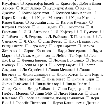
Кауффман
Кристофер Билей
Кристофер Дойл и Джон
Хейсом
Курт Залкер
Кушнерук Анна
Кэй К.
Джеймс
Кэйти Бразелтон
Кэмпбел Мак- Алпин
Кэрен Кингсбери
Кэрин Маккензи
Кэрол Кент
Кэрол Льюис
Кэролайн Лиф
Кэтрин Кульман
Кэтрин Патерсон
Л. Б. Кауман
Л. Быстрова
Л.
Гассманн
Л. И. Антонова
Л. Кеффер
Л. Нуммела
Л. Райкен
Л. Редсток
Л. Рыбакова, Т. Палаткина
Л.
Савченко
Л. Стил
Ліза Велчер
Лінда Вашингтон,
Ренді Елкорн
Лара Лонд
Лари Баркетт
Лариса
Железняк
Лариса Козинюк
Лаура Звоферинк
Лаура
Мартин
Лаэль Аррингтон
Лейтон Талберт
Леон
Дж. Вуд
Леонид Банчик
Леонид Прищенко
Леонид
Якобчук
Лесли М. Грант
Лестер Бауман
Лестер
Самралл
Ли Стробел
Ливио Мелина
Лидия
Богачева
Лидия Давыдова
Лидия Хотон
Лиз Кертис
Хиггс
Лиза Бергрен
Лиза Бивер
Лили А. Берн
Лилия Рыбакова
Линда Диллоу
Линда Сибли
Линда Скот
Линда Чайкин
Линн Гарднер
Линн и
Гилберт Моррис
Линн Эйб
Лисет Нильсон
Лола
Камалова
Лорен Каннингем, Дэвид Гамильтон
Лори
Вик
Лоррейн Питерсон
Лорэн Каннингем и Дженис