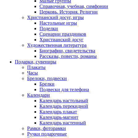
Малые группы
Справочная, учебная, симфонии
Церковь. История. Религии
Христианский досуг, игры
Настольные игры
Поделки
Сценарии праздников
Христианский досуг
Художественная литература
Биографии, свидетельства
Рассказы, повести, романы
Подарки, сувениры
Плакаты
Часы
Брелоки, подвески
Брелки
Подвески для телефона
Календари
Календарь настольный
Календарь перекидной
Календарь плакат
Календарь-магнит
Календарь настенный
Рамки, фоторамки
Ручки подарочные