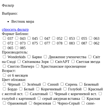
Фильтр
Выбрано:
Вестник мира
сбросить фильтр
Формат Библии:
037
043
045
047
052
053
055
063
072
073
075
077
078
083
087
062
065
085
Производитель:
Wonderkids
Барви
Движение ученичества
Світ
на Сході
Світанкова Зоря
СвітАРТ
Светлая звезда
Свитло Пикчерз
Христианское просвещение
Возраст:
от 6 месяцев
Цвет обложки:
Чёрный
Зелёный
Синий
Сирень
Бежевый
Бордо
Белый
Коричневый
Голубой
Красный
с желтой вст.
Салатовый
Черный с коричневой вст.
голубой с картинкой
серый ажурная вставка
Красная
Оранжевый
бирюзовая
Чорно-Серый
сине-