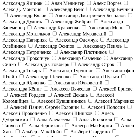
Алєксандр Яциняк
Алан Медингер
Алекс Воргез
Алекс Д. Монтойя
Александр Вейс
Александр Вечный
Александр Вялов
Александр Дмитриевич Беспалов
Александр Дудник
Александр Жибрик
Александр
Занемонец
Александр Кравченко
Александр Мень
Александр Мотыльков
Александр Муравский
Александр Нагирняк
Александр Одемчук
Александр
Олейников
Александр Осипов
Александр Пенязь
Александр Петриченко
Александр Плотников
Александр Прокопчук
Александр Савченко
Александр
Сипко
Александр Стовбырь
Александр Строк
Александр Токарь
Александр Турчинов
Александр фон
Штайн
Александр Шевченко
Александр Шульга
Александр Юрченко
Александр Ючковский
Александра Кёниг
Алексеев Вячеслав
Алексей Бриске
Алексей Гордеев
Алексей Декань
Алексей
Коломийцев
Алексей Кувшинников
Алексей Марченко
Алексей Панич, Сергей Головин
Алексей Полосин
Алексей Прокопенко
Алексей Шишков
Алесь
Дубровский
Алла Алексеева
Алла Лятавская
Алла
Тиняева
Алла Черникова
Аллегра МакБирни
Аллен
Хант
Альберт МакШейн
Альберт Скардино