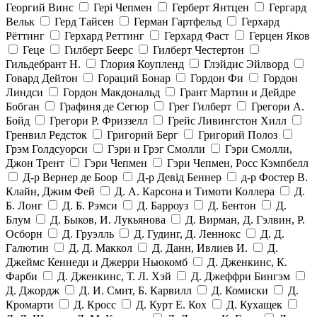
Георгий Винс
Гері Чепмен
Герберт Янтцен
Гергард
Вельк
Герд Тайсен
Герман Гартфельд
Герхард
Рёттинг
Герхард Реттинг
Герхард Фаст
Герцен Яков
Геце
Гилберт Беерс
Гилберт Честертон
Гильдебрант Н.
Глория Коупленд
Глэйдис Эйлворд
Говард Дейтон
Гораций Бонар
Гордон Фи
Гордон
Линдси
Гордон Макдональд
Грант Мартин и Дейдре
Бобган
Графиня де Сегюр
Грег Гилберт
Грегори А.
Бойд
Грегори Р. Фриззелл
Грейс Ливингстон Хилл
Гренвил Редсток
Григорий Берг
Григорий Полоз
Грэм Голдсуорси
Гэри и Грэг Смолли
Гэри Смолли,
Джон Трент
Гэри Чепмен
Гэри Чепмен, Росс Кэмпбелл
Д-р Вернер де Боор
Д-р Девід Беннер
д-р Фостер В.
Клайн, Джим Фей
Д. А. Карсона и Тимоти Коллера
Д.
Б. Лонг
Д. Б. Рэмси
Д. Барроуз
Д. Бентон
Д.
Блум
Д. Быков, И. Лукьянова
Д. Вирман, Д. Гэлвин, Р.
Осборн
Д. Груэлль
Д. Гудинг, Д. Леннокс
Д. Д.
Галютин
Д. Д. Маккол
Д. Данн, Ивлиев И.
Д.
Джеймс Кеннеди и Джерри Ньюкомб
Д. Дженкинс, К.
Фарби
Д. Дженкинс, Т. Л. Хэй
Д. Джеффри Бингэм
Д. Джордж
Д. И. Смит, Б. Карвилл
Д. Комиски
Д.
Кромарти
Д. Кросс
Д. Курт Е. Кох
Д. Кухащек