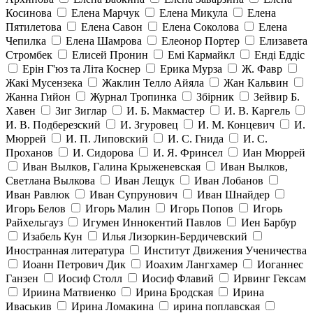
Косинова
Елена Марчук
Елена Микула
Елена
Пятилетова
Елена Савон
Елена Соколова
Елена
Чепилка
Елена Шамрова
Елеонор Портер
Елизавета
Стромбек
Елисей Пронин
Емі Кармайкл
Ендi Еддiс
Ерін Г'юз та Літа Коснер
Ерика Мурза
Ж. Фавр
Жакі Мусензека
Жаклин Телло Айяла
Жан Кальвин
Жанна Гийон
Журнал Тропинка
Збірник
Зейвир Б.
Хавен
Зиг Зиглар
И. Б. Макмастер
И. В. Каргель
И. В. Подберезский
И. Згуровец
И. М. Концевич
И.
Мюррей
И. П. Липовский
И. С. Гнида
И. С.
Проханов
И. Сидорова
И. Я. Фринсел
Иан Мюррей
Иван Вылков, Галина Крыженевская
Иван Вылков,
Светлана Вылкова
Иван Лещук
Иван Лобанов
Иван Равлюк
Иван Супрунович
Иван Шнайдер
Игорь Белов
Игорь Малин
Игорь Попов
Игорь
Райхельгауз
Игумен Иннокентий Павлов
Иен Барбур
Изабель Кун
Илья Лизоркин-Бердичевский
Иностранная литература
Институт Движения Ученичества
Иоанн Петрович Дик
Иоахим Лангхамер
Иоганнес
Ганзен
Иосиф Столл
Иосиф Флавий
Ирвинг Гексам
Ириина Матвиенко
Ирина Бродская
Ирина
Иваськив
Ирина Ломакина
ирина поплавская