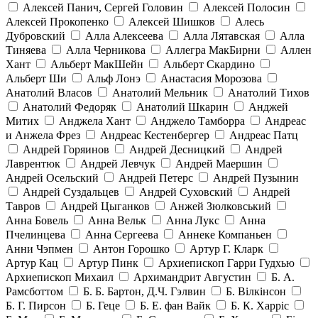
Алексей Панич, Сергей Головин
Алексей Полосин
Алексей Прокопенко
Алексей Шишков
Алесь
Дубровский
Алла Алексеева
Алла Лятавская
Алла
Тиняева
Алла Черникова
Аллегра МакБирни
Аллен
Хант
Альберт МакШейн
Альберт Скардино
Альберт Ши
Альф Лонэ
Анастасия Морозова
Анатолий Власов
Анатолий Мельник
Анатолий Тихов
Анатолий Федоряк
Анатолий Шкарин
Анджей
Митих
Анджела Хант
Анджело Тамборра
Андреас
и Анжела Фрез
Андреас Кестенбергер
Андреас Патц
Андрей Горяинов
Андрей Десницкий
Андрей
Лаврентюк
Андрей Левчук
Андрей Маершин
Андрей Осельский
Андрей Петерс
Андрей Пузынин
Андрей Суздальцев
Андрей Суховский
Андрей
Тавров
Андрей Цыганков
Анжей Зюлковський
Анна Бовель
Анна Вельк
Анна Лукс
Анна
Пчелинцева
Анна Сергеева
Аннеке Компаньен
Анни Чэпмен
Антон Горошко
Артур Г. Кларк
Артур Кац
Артур Пинк
Архиепископ Гарри Гудхью
Архиепископ Михаил
Архимандрит Августин
Б. А.
Рамсботтом
Б. Б. Бартон, Д.Ч. Гэлвин
Б. Вілкінсон
Б. Г. Пирсон
Б. Геце
Б. Е. фан Вайк
Б. К. Харріс