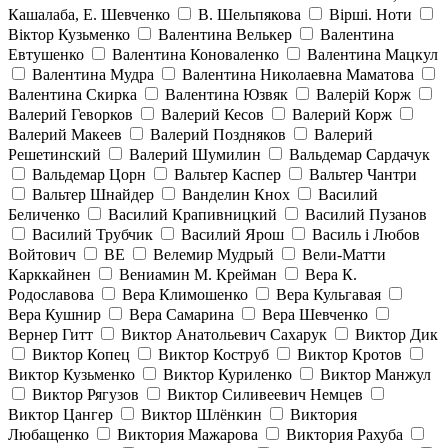
Кашалаба, Е. Шевченко
В. Шельпякова
Вiршi. Ноти
Віктор Кузьменко
Валентина Велькер
Валентина
Евтушенко
Валентина Коноваленко
Валентина Мацкул
Валентина Мудра
Валентина Николаевна Маматова
Валентина Скирка
Валентина Юзвяк
Валерій Корж
Валерий Геворков
Валерий Кесов
Валерий Корж
Валерий Макеев
Валерий Поздняков
Валерий
Решетинский
Валерий Шумилин
Вальдемар Сардачук
Вальдемар Цорн
Вальтер Каспер
Вальтер Чантри
Вальтер Шнайдер
Ванделин Кнох
Василий
Беличенко
Василий Крапивницкий
Василий Пузанов
Василий Трубчик
Василий Ярош
Василь і Любов
Войтович
ВЕ
Велемир Мудрый
Вели-Матти
Карккайнен
Вениамин М. Крейман
Вера К.
Родославова
Вера Климошенко
Вера Кульгавая
Вера Кушнир
Вера Самарина
Вера Шевченко
Вернер Гитт
Виктор Анатольевич Сахарук
Виктор Дик
Виктор Копец
Виктор Коструб
Виктор Кротов
Виктор Кузьменко
Виктор Куриленко
Виктор Манжул
Виктор Рягузов
Виктор Силивеевич Немцев
Виктор Цангер
Виктор Шлёнкин
Виктория
Любащенко
Виктория Мажарова
Виктория Рахуба