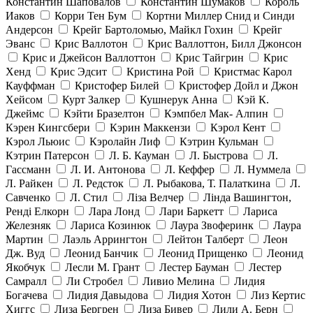
Константин Шаповалов
Константин Шумаков
Король
Иаков
Корри Тен Бум
Кортни Миллер Снид и Синди
Андерсон
Крейг Бартоломью, Майкл Гохин
Крейг
Эванс
Крис Валлотон
Крис Валлоттон, Билл Джонсон
Крис и Джейсон Валлоттон
Крис Тайгрин
Крис
Хенд
Крис Эдсит
Кристина Рой
Кристмас Карол
Кауффман
Кристофер Билей
Кристофер Дойл и Джон
Хейсом
Курт Залкер
Кушнерук Анна
Кэй К.
Джеймс
Кэйти Бразелтон
Кэмпбел Мак- Алпин
Кэрен Кингсбери
Кэрин Маккензи
Кэрол Кент
Кэрол Льюис
Кэролайн Лиф
Кэтрин Кульман
Кэтрин Патерсон
Л. Б. Кауман
Л. Быстрова
Л.
Гассманн
Л. И. Антонова
Л. Кеффер
Л. Нуммела
Л. Райкен
Л. Редсток
Л. Рыбакова, Т. Палаткина
Л.
Савченко
Л. Стил
Ліза Велчер
Лінда Вашингтон,
Ренді Елкорн
Лара Лонд
Лари Баркетт
Лариса
Железняк
Лариса Козинюк
Лаура Звоферинк
Лаура
Мартин
Лаэль Аррингтон
Лейтон Талберт
Леон
Дж. Вуд
Леонид Банчик
Леонид Прищенко
Леонид
Якобчук
Лесли М. Грант
Лестер Бауман
Лестер
Самралл
Ли Стробел
Ливио Мелина
Лидия
Богачева
Лидия Давыдова
Лидия Хотон
Лиз Кертис
Хиггс
Лиза Бергрен
Лиза Бивер
Лили А. Берн