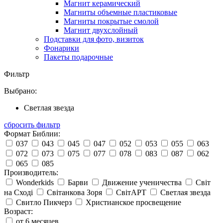
Магнит керамический
Магниты объемные пластиковые
Магниты покрытые смолой
Магнит двухслойный
Подставки для фото, визиток
Фонарики
Пакеты подарочные
Фильтр
Выбрано:
Светлая звезда
сбросить фильтр
Формат Библии:
037
043
045
047
052
053
055
063
072
073
075
077
078
083
087
062
065
085
Производитель:
Wonderkids
Барви
Движение ученичества
Світ
на Сході
Світанкова Зоря
СвітАРТ
Светлая звезда
Свитло Пикчерз
Христианское просвещение
Возраст:
от 6 месяцев