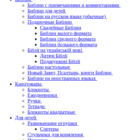
Библии с примечаниями и комментариями
Библии для детей
Библии на русском языке (обычные)
Подарочные Библии
Свадебные Библии
Библии малого формата
Библии среднего формата
Библии большого формата
Біблії на українській мові
Дитячі Біблії
Подарункові Біблії
Библии настольные
Новый Завет, Псалтырь, книги Библии
Библии на иностранных языках
Канцтовары
Блокноты
Ежедневники
Ручки
Тетради
Блокноты квадратные
Для детей
Развивающие игрушки
Сортеры
Стульчики для кормления