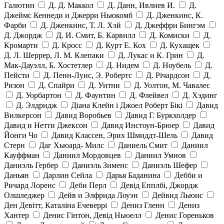
Галютин
Д. Д. Маккол
Д. Данн, Ивлиев И.
Д.
Джеймс Кеннеди и Джерри Ньюкомб
Д. Дженкинс, К.
Фарби
Д. Дженкинс, Т. Л. Хэй
Д. Джеффри Бингэм
Д. Джордж
Д. И. Смит, Б. Карвилл
Д. Комиски
Д.
Кромарти
Д. Кросс
Д. Курт Е. Кох
Д. Кухащек
Д. Л. Шеррер, Л. М. Клепаки
Д. Лукас и К. Грин
Д.
Мак-Дауэлл, Б. Хостетлер
Д. Нидем
Д. Ноубель
Д.
Пейсти
Д. Пенн-Луис, Э. Робертс
Д. Річардсон
Д.
Ризон
Д. Спайри
Д. Уитни
Д. Уолтон, М. Чавалес
Д. Уорбартон
Д. Фаунтин
Д. Флейвел
Д. Хэдинг
Д. Элдридж
Діана Клейн і Джоел Роберт Бікі
Давид
Вилкерсон
Давид Воробьев
Давид Г. Буркхолдер
Давид и Нетти Джексон
Давид Инстоун-Брюер
Давид
Йонги Чо
Давид Классен, Эрих Шмиддт-Шель
Давид
Стерн
Даг Хьюард- Милс
Даниель Смит
Даниил
Кауффман
Даниил Мордовцев
Даниил Умнов
Даниэль Гербер
Даниэль Зименс
Даниэль Шефер
Даньян
Дарлин Сейла
Дарья Баданина
Дебби и
Ричард Лоренс
Деби Перл
Девід Епплбі, Джордж
Олшледжер
Дейв и Элфрида Лоуэн
Дейвид Льюис
Ден Девітт, Каталіна Ечеверрі
Дениз Гленн
Дениз
Хантер
Денис Гінтон, Девід Ньюелл
Денис Гореньков