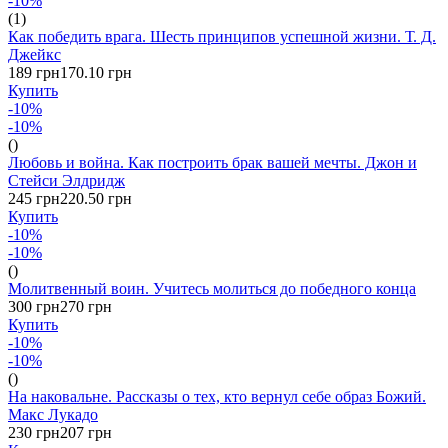
-10%
(1)
Как победить врага. Шесть принципов успешной жизни. Т. Д.
Джейкс
189 грн
170.10 грн
Купить
-10%
-10%
()
Любовь и война. Как построить брак вашей мечты. Джон и
Стейси Элдридж
245 грн
220.50 грн
Купить
-10%
-10%
()
Молитвенный воин. Учитесь молиться до победного конца
300 грн
270 грн
Купить
-10%
-10%
()
На наковальне. Рассказы о тех, кто вернул себе образ Божий.
Макс Лукадо
230 грн
207 грн