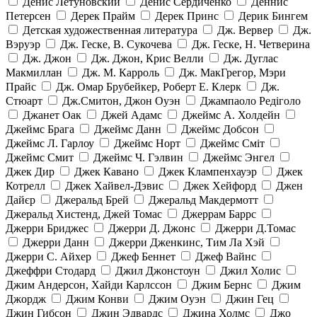
Денис Летуновский
Денис Сердиченко
Деннис
Петерсен
Дерек Прайм
Дерек Принс
Дерик Бингем
Детская художественная литература
Дж. Вервер
Дж.
Вэруэр
Дж. Геске, В. Сукочева
Дж. Геске, Н. Четверина
Дж. Джон
Дж. Джон, Крис Велли
Дж. Дуглас
Макмиллан
Дж. М. Карроль
Дж. МакГрегор, Мэри
Прайс
Дж. Омар Брубейкер, Роберт Е. Клерк
Дж.
Стюарт
Дж.Смитон, Джон Оуэн
Джампаоло Редіголо
Джанет Оак
Джей Адамс
Джеймс А. Холдейн
Джеймс Брага
Джеймс Данн
Джеймс Добсон
Джеймс Л. Гарлоу
Джеймс Норт
Джеймс Сміт
Джеймс Смит
Джеймс Ч. Гэлвин
Джеймс Энгел
Джек Дир
Джек Кавано
Джек Клампенхауэр
Джек
Котрелл
Джек Хайвел-Дэвис
Джек Хейфорд
Джен
Дайєр
Джеральд Брей
Джеральд Макдермотт
Джеральд Хистенд, Джей Томас
Джеррам Баррс
Джерри Бриджес
Джерри Д. Джонс
Джерри Д.Томас
Джерри Данн
Джерри Дженкинс, Тим Ла Хэй
Джерри С. Айхер
Джеф Беннет
Джеф Вайнс
Джеффри Стодард
Джил Джонстоун
Джил Холис
Джим Андерсон, Хайди Карлссон
Джим Бернс
Джим
Джордж
Джим Конви
Джим Оуэн
Джин Гец
Джин Гибсон
Джин Эдвардс
Джина Холмс
Джо