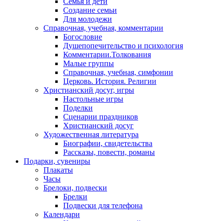
Семья и дети
Создание семьи
Для молодежи
Справочная, учебная, комментарии
Богословие
Душепопечительство и психология
Комментарии.Толкования
Малые группы
Справочная, учебная, симфонии
Церковь. История. Религии
Христианский досуг, игры
Настольные игры
Поделки
Сценарии праздников
Христианский досуг
Художественная литература
Биографии, свидетельства
Рассказы, повести, романы
Подарки, сувениры
Плакаты
Часы
Брелоки, подвески
Брелки
Подвески для телефона
Календари