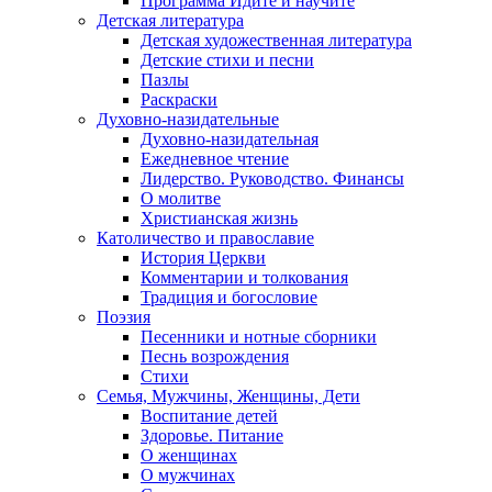
Программа Идите и научите
Детская литература
Детская художественная литература
Детские стихи и песни
Пазлы
Раскраски
Духовно-назидательные
Духовно-назидательная
Ежедневное чтение
Лидерство. Руководство. Финансы
О молитве
Христианская жизнь
Католичество и православие
История Церкви
Комментарии и толкования
Традиция и богословие
Поэзия
Песенники и нотные сборники
Песнь возрождения
Стихи
Семья, Мужчины, Женщины, Дети
Воспитание детей
Здоровье. Питание
О женщинах
О мужчинах