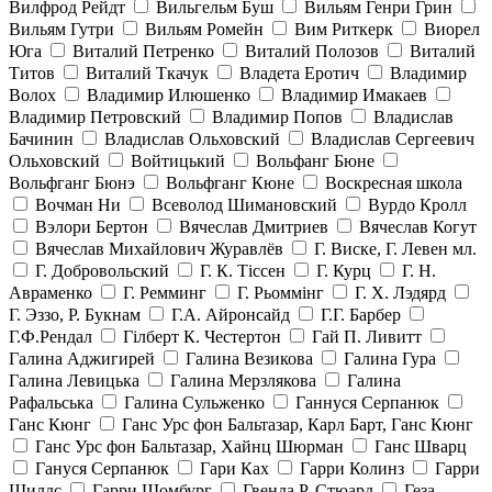
Вилфрод Рейдт
Вильгельм Буш
Вильям Генри Грин
Вильям Гутри
Вильям Ромейн
Вим Риткерк
Виорел
Юга
Виталий Петренко
Виталий Полозов
Виталий
Титов
Виталий Ткачук
Владета Еротич
Владимир
Волох
Владимир Илюшенко
Владимир Имакаев
Владимир Петровский
Владимир Попов
Владислав
Бачинин
Владислав Ольховский
Владислав Сергеевич
Ольховский
Войтицький
Вольфанг Бюне
Вольфганг Бюнэ
Вольфганг Кюне
Воскресная школа
Вочман Ни
Всеволод Шимановский
Вурдо Кролл
Вэлори Бертон
Вячеслав Дмитриев
Вячеслав Когут
Вячеслав Михайлович Журавлёв
Г. Виске, Г. Левен мл.
Г. Добровольский
Г. К. Тiссен
Г. Курц
Г. Н.
Авраменко
Г. Ремминг
Г. Рьоммінг
Г. Х. Лэдярд
Г. Эззо, Р. Букнам
Г.А. Айронсайд
Г.Г. Барбер
Г.Ф.Рендал
Гілберт К. Честертон
Гай П. Ливитт
Галина Аджигирей
Галина Везикова
Галина Гура
Галина Левицька
Галина Мерзлякова
Галина
Рафальська
Галина Сульженко
Ганнуся Серпанюк
Ганс Кюнг
Ганс Урс фон Бальтазар, Карл Барт, Ганс Кюнг
Ганс Урс фон Бальтазар, Хайнц Шюрман
Ганс Шварц
Гануся Серпанюк
Гари Ках
Гарри Колинз
Гарри
Шилдс
Гарри Шомбург
Гвенда Р. Стюард
Геза