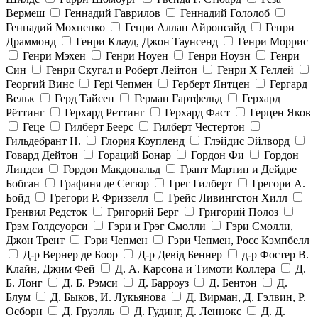
Вермеш
Геннадий Гаврилов
Геннадий Гололоб
Геннадий Мохненко
Генри Аллан Айронсайд
Генри
Драммонд
Генри Клауд, Джон Таунсенд
Генри Моррис
Генри Мэхен
Генри Ноуен
Генри Ноуэн
Генри
Син
Генри Скугал и Роберт Лейтон
Генри Х Геллей
Георгий Винс
Гері Чепмен
Герберт Янтцен
Гергард
Вельк
Герд Тайсен
Герман Гартфельд
Герхард
Рёттинг
Герхард Реттинг
Герхард Фаст
Герцен Яков
Геце
Гилберт Беерс
Гилберт Честертон
Гильдебрант Н.
Глория Коупленд
Глэйдис Эйлворд
Говард Дейтон
Гораций Бонар
Гордон Фи
Гордон
Линдси
Гордон Макдональд
Грант Мартин и Дейдре
Бобган
Графиня де Сегюр
Грег Гилберт
Грегори А.
Бойд
Грегори Р. Фриззелл
Грейс Ливингстон Хилл
Гренвил Редсток
Григорий Берг
Григорий Полоз
Грэм Голдсуорси
Гэри и Грэг Смолли
Гэри Смолли,
Джон Трент
Гэри Чепмен
Гэри Чепмен, Росс Кэмпбелл
Д-р Вернер де Боор
Д-р Девід Беннер
д-р Фостер В.
Клайн, Джим Фей
Д. А. Карсона и Тимоти Коллера
Д.
Б. Лонг
Д. Б. Рэмси
Д. Барроуз
Д. Бентон
Д.
Блум
Д. Быков, И. Лукьянова
Д. Вирман, Д. Гэлвин, Р.
Осборн
Д. Груэлль
Д. Гудинг, Д. Леннокс
Д. Д.