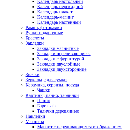
Календарь настольный
Календарь перекидной
Календарь плакат
Календарь-магнит
Календарь настенный
Рамки, фоторамки
Ручки подарочные
Браслеты
Закладки
Закладки магнитные
Закладки переливающиеся
Закладки с фурнитурой
Закладки двуслойные
Закладки двухсторонние
Значки
Зеркальце для сумки
Керамика, сервизы, посуда
Чашки
Картины, панно, таблички
Панно
Барельеф
Талички деревянные
Наклейки
Магниты
Магнит с переливающимся изображением