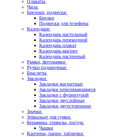
Плакаты
Часы
Брелоки, подвески
Брелки
Подвески для телефона
Календари
Календарь настольный
Календарь перекидной
Календарь плакат
Календарь-магнит
Календарь настенный
Рамки, фоторамки
Ручки подарочные
Браслеты
Закладки
Закладки магнитные
Закладки переливающиеся
Закладки с фурнитурой
Закладки двуслойные
Закладки двухсторонние
Значки
Зеркальце для сумки
Керамика, сервизы, посуда
Чашки
Картины, панно, таблички