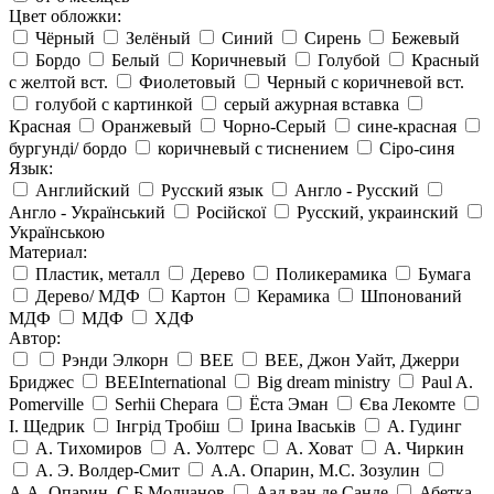
Цвет обложки:
Чёрный
Зелёный
Синий
Сирень
Бежевый
Бордо
Белый
Коричневый
Голубой
Красный
с желтой вст.
Фиолетовый
Черный с коричневой вст.
голубой с картинкой
серый ажурная вставка
Красная
Оранжевый
Чорно-Серый
сине-красная
бургунді/ бордо
коричневый с тиснением
Сіро-синя
Язык:
Английский
Русский язык
Англо - Русский
Англо - Український
Російскої
Русский, украинский
Українською
Материал:
Пластик, металл
Дерево
Поликерамика
Бумага
Дерево/ МДФ
Картон
Керамика
Шпонований
МДФ
МДФ
ХДФ
Автор:
Рэнди Элкорн
BEE
BEE, Джон Уайт, Джерри
Бриджес
BEEInternational
Big dream ministry
Paul A.
Pomerville
Serhii Chepara
Ёста Эман
Єва Лекомте
І. Щедрик
Інгрід Тробіш
Ірина Іваськів
А. Гудинг
А. Тихомиров
А. Уолтерс
А. Ховат
А. Чиркин
А. Э. Волдер-Смит
А.А. Опарин, М.С. Зозулин
А.А. Опарин, С,Б Молчанов
Аад ван де Санде
Абетка