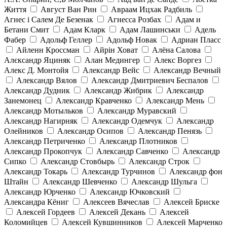
Життя
Август Ван Рин
Авраам Ицхак Радбиль
Агнес і Салем Де Безенак
Агнесса Розбах
Адам и
Бетани Смит
Адам Кларк
Адам Лашинськи
Адель
Фабер
Адольф Геллер
Адольф Новак
Адриан Пласс
Айленн Кроссман
Айрін Ховат
Алёна Салова
Алєксандр Яциняк
Алан Медингер
Алекс Воргез
Алекс Д. Монтойя
Александр Вейс
Александр Вечный
Александр Вялов
Александр Дмитриевич Беспалов
Александр Дудник
Александр Жибрик
Александр
Занемонец
Александр Кравченко
Александр Мень
Александр Мотыльков
Александр Муравский
Александр Нагирняк
Александр Одемчук
Александр
Олейников
Александр Осипов
Александр Пенязь
Александр Петриченко
Александр Плотников
Александр Прокопчук
Александр Савченко
Александр
Сипко
Александр Стовбырь
Александр Строк
Александр Токарь
Александр Турчинов
Александр фон
Штайн
Александр Шевченко
Александр Шульга
Александр Юрченко
Александр Ючковский
Александра Кёниг
Алексеев Вячеслав
Алексей Бриске
Алексей Гордеев
Алексей Декань
Алексей
Коломийцев
Алексей Кувшинников
Алексей Марченко