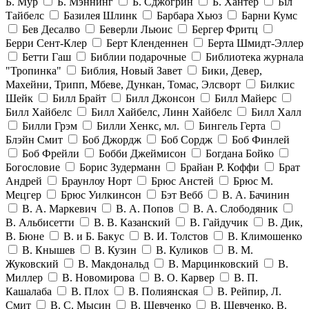
Б. Мур
Б. Мэннинг
Б. Сджогрин
Б. Хантер
Біл
Тайбелс
Базилея Шлинк
Барбара Хьюз
Барни Кумс
Бев Десалво
Беверли Льюис
Бергер Фритц
Берри Сент-Клер
Берт Кленденнен
Берта Шмидт-Эллер
Бетти Гаш
Библии подарочные
Библиотека журнала
"Тропинка"
Библия, Новый Завет
Бики, Девер,
Махейни, Трипп, Мбеве, Дункан, Томас, Элсворт
Билкис
Шейк
Билл Брайт
Билл Джонсон
Билл Майерс
Билл Хайбелс
Билл Хайбелс, Линн Хайбелс
Билл Халл
Билли Грэм
Билли Хенкс, мл.
Бингель Герта
Блэйн Смит
Боб Джордж
Боб Сордж
Боб Финлей
Боб Фрейли
Бобби Джеймисон
Богдана Бойко
Богословие
Борис Зудерманн
Брайан Р. Коффи
Брат
Андрей
Браунлоу Норт
Брюс Анстей
Брюс М.
Мецгер
Брюс Уилкинсон
Бэт Вебб
В. А. Бачинин
В. А. Маркевич
В. А. Попов
В. А. Слободяник
В. Альбисетти
В. В. Казанский
В. Гайдучик
В. Дик,
В. Бюне
В. и Б. Бакус
В. И. Толстов
В. Климошенко
В. Кнышев
В. Кузин
В. Куликов
В. М.
Жуковский
В. Макдональд
В. Марцинковский
В.
Миллер
В. Новомирова
В. О. Карвер
В. П.
Кашалаба
В. Плох
В. Полиянская
В. Рейпир, Л.
Смит
В. С. Мысин
В. Шевченко
В. Шевченко, В.