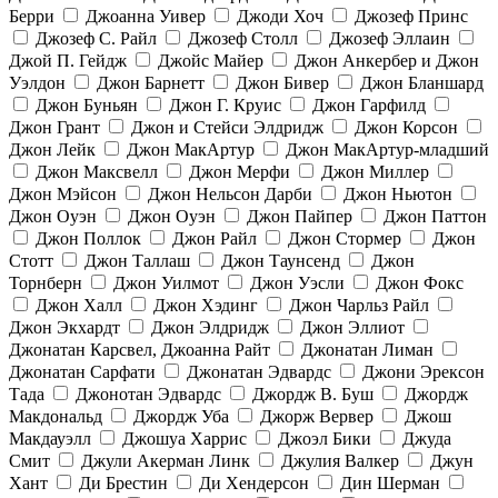
Берри
Джоанна Уивер
Джоди Хоч
Джозеф Принс
Джозеф С. Райл
Джозеф Столл
Джозеф Эллаин
Джой П. Гейдж
Джойс Майер
Джон Анкербер и Джон
Уэлдон
Джон Барнетт
Джон Бивер
Джон Бланшард
Джон Буньян
Джон Г. Круис
Джон Гарфилд
Джон Грант
Джон и Стейси Элдридж
Джон Корсон
Джон Лейк
Джон МакАртур
Джон МакАртур-младший
Джон Максвелл
Джон Мерфи
Джон Миллер
Джон Мэйсон
Джон Нельсон Дарби
Джон Ньютон
Джон Оуэн
Джон Оуэн
Джон Пайпер
Джон Паттон
Джон Поллок
Джон Райл
Джон Стормер
Джон
Стотт
Джон Таллаш
Джон Таунсенд
Джон
Торнберн
Джон Уилмот
Джон Уэсли
Джон Фокс
Джон Халл
Джон Хэдинг
Джон Чарльз Райл
Джон Экхардт
Джон Элдридж
Джон Эллиот
Джонатан Карсвел, Джоанна Райт
Джонатан Лиман
Джонатан Сарфати
Джонатан Эдвардс
Джони Эрексон
Тада
Джонотан Эдвардс
Джордж В. Буш
Джордж
Макдональд
Джордж Уба
Джорж Вервер
Джош
Макдауэлл
Джошуа Харрис
Джоэл Бики
Джуда
Смит
Джули Акерман Линк
Джулия Валкер
Джун
Хант
Ди Брестин
Ди Хендерсон
Дин Шерман