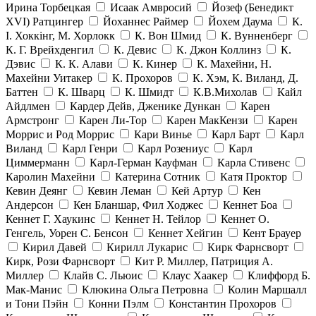
Ирина Торбецкая
Исаак Амвросий
Йозеф (Бенедикт
ХVI) Ратцингер
Йоханнес Раймер
Йохем Даума
К.
І. Хоккінг, М. Хорлокк
К. Вон Шмид
К. Вунненберг
К. Г. Врейхденгил
К. Девис
К. Джон Коллинз
К.
Дэвис
К. К. Алави
К. Кинер
К. Махейни, Н.
Махейни Уитакер
К. Прохоров
К. Хэм, К. Виланд, Д.
Баттен
К. Шварц
К. Шмидт
К.В.Михолав
Кайл
Айдлмен
Кардер Дейв, Дженике Дункан
Карен
Армстронг
Карен Ли-Тор
Карен МакКензи
Карен
Моррис и Род Моррис
Кари Винье
Карл Барт
Карл
Виланд
Карл Генри
Карл Розениус
Карл
Циммерманн
Карл-Герман Кауфман
Карла Стивенс
Каролин Махейни
Катерина Сотник
Катя Проктор
Кевин Деянг
Кевин Леман
Кей Артур
Кен
Андерсон
Кен Бланшар, Фил Ходжес
Кеннет Боа
Кеннет Г. Хаукинс
Кеннет Н. Тейлор
Кеннет О.
Генгель, Уорен С. Бенсон
Кеннет Хейгин
Кент Брауер
Кирил Давей
Кирилл Лукарис
Кирк Фарнсворт
Кирк, Рози Фарнсворт
Кит Р. Миллер, Патриция А.
Миллер
Клайв С. Льюис
Клаус Хаакер
Клиффорд Б.
Мак-Манис
Клюкина Ольга Петровна
Колин Маршалл
и Тони Пэйн
Конни Пэлм
Константин Прохоров