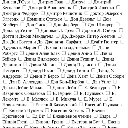
Динеш Д'Суза
Дитрих Гран
Дитяча
Дмитрий
Беспалов
Дмитрий Волошенюк
Дмитрий Ищенко
Дмитрий Федорук
Дмитро Решетник
доктор Эмерсон
Эггерих
Доминик Стэтхем
Дон Девельт
Дон
Колберт
Дон Сиск
Дон Ферберн
Дон Шмирер
Дональд Уитни
Донован Л. Грэм
Дороти Л. Сэйерс
Дотти и Джош Макдауэлл
Др. Джордж Питер Амегин
Др. Дон Бэттен и Др. Джонатан Сарфати
Дуайт Гюнтер
Дудельзак Мария
Духовно-назидательная
Дьюи
Робертс
Дэвид Алан Блэк
Дэвид Анно
Дэвид
Бейкер
Дэвид Вилкерсон
Дэвид Гудинг
Дэвид
Дэвиниш
Дэвид Мелин
Дэвид Паулисон
Дэвид
Петерсен
Дэвид Посон
Дэвид Тинни
Дэвид У.
Андерсон
Дэвид У. Берсо
Дэйв Хант
Дэйзи Осборн
Дэн Б. Алленднр
Дэн Кон-Шербок
Дэн Уилт
Дэнди Дейли Маккол
Дэнис Лейн
Е. Белогуров
Е.
Вавринюк-Солдатова
Е. Герцен
Е. Глушаков
Е.
Лекомте
Е. Маслюк
Е. Микула
Е. Мурза
Е.
Новоженина
Евгений Бахмутский
Евгений Глушаков
Евгений Пушков
Евгения Кобзарь
Евелін
Крістенсон
Ед Віт
Ежедневное чтение
Ездра
Ейпріл Грені
Ейприл Грени
Екатерина Бут
Елена
Архипова
Елена Бабкина
Елена Заварзина
Елена