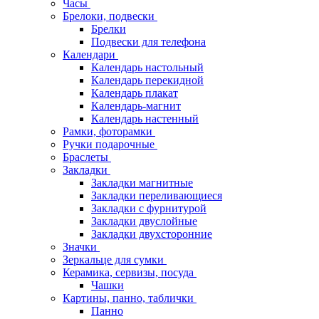
Часы
Брелоки, подвески
Брелки
Подвески для телефона
Календари
Календарь настольный
Календарь перекидной
Календарь плакат
Календарь-магнит
Календарь настенный
Рамки, фоторамки
Ручки подарочные
Браслеты
Закладки
Закладки магнитные
Закладки переливающиеся
Закладки с фурнитурой
Закладки двуслойные
Закладки двухсторонние
Значки
Зеркальце для сумки
Керамика, сервизы, посуда
Чашки
Картины, панно, таблички
Панно