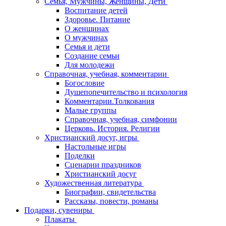
Семья, Мужчины, Женщины, Дети
Воспитание детей
Здоровье. Питание
О женщинах
О мужчинах
Семья и дети
Создание семьи
Для молодежи
Справочная, учебная, комментарии
Богословие
Душепопечительство и психология
Комментарии.Толкования
Малые группы
Справочная, учебная, симфонии
Церковь. История. Религии
Христианский досуг, игры
Настольные игры
Поделки
Сценарии праздников
Христианский досуг
Художественная литература
Биографии, свидетельства
Рассказы, повести, романы
Подарки, сувениры
Плакаты