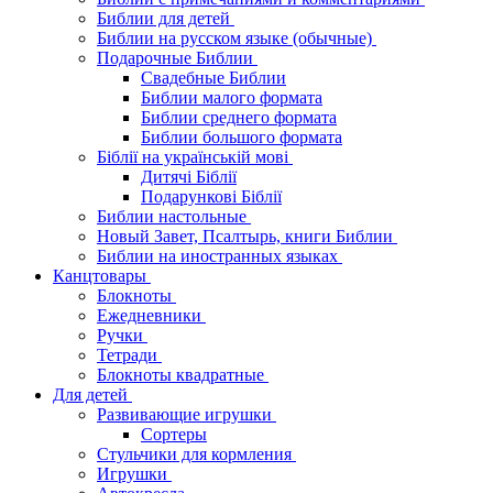
Библии для детей
Библии на русском языке (обычные)
Подарочные Библии
Свадебные Библии
Библии малого формата
Библии среднего формата
Библии большого формата
Біблії на українській мові
Дитячі Біблії
Подарункові Біблії
Библии настольные
Новый Завет, Псалтырь, книги Библии
Библии на иностранных языках
Канцтовары
Блокноты
Ежедневники
Ручки
Тетради
Блокноты квадратные
Для детей
Развивающие игрушки
Сортеры
Стульчики для кормления
Игрушки