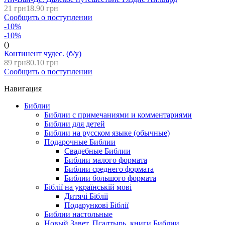
21 грн
18.90 грн
Сообщить о поступлении
-10%
-10%
()
Континент чудес. (б/у)
89 грн
80.10 грн
Сообщить о поступлении
Навигация
Библии
Библии с примечаниями и комментариями
Библии для детей
Библии на русском языке (обычные)
Подарочные Библии
Свадебные Библии
Библии малого формата
Библии среднего формата
Библии большого формата
Біблії на українській мові
Дитячі Біблії
Подарункові Біблії
Библии настольные
Новый Завет, Псалтырь, книги Библии