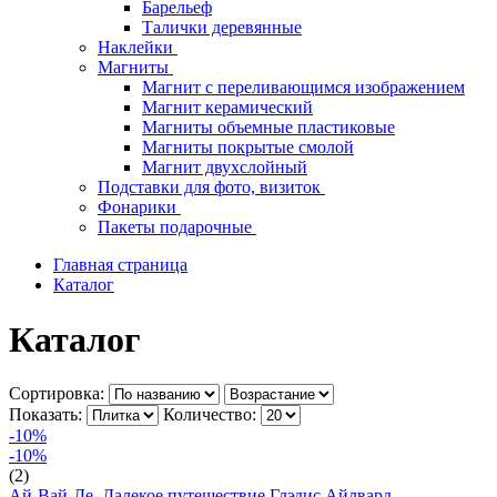
Барельеф
Талички деревянные
Наклейки
Магниты
Магнит с переливающимся изображением
Магнит керамический
Магниты объемные пластиковые
Магниты покрытые смолой
Магнит двухслойный
Подставки для фото, визиток
Фонарики
Пакеты подарочные
Главная страница
Каталог
Каталог
Сортировка:
Показать:
Количество:
-10%
-10%
(2)
Ай-Вай-Де. Далекое путешествие Глэдис Айлвард