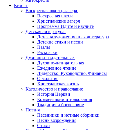
Автокресла
Книги
Воскресная школа, лагеря
Воскресная школа
Христианские лагеря
Программа Идите и научите
Детская литература
Детская художественная литература
Детские стихи и песни
Пазлы
Раскраски
Духовно-назидательные
Духовно-назидательная
Ежедневное чтение
Лидерство. Руководство. Финансы
О молитве
Христианская жизнь
Католичество и православие
История Церкви
Комментарии и толкования
Традиция и богословие
Поэзия
Песенники и нотные сборники
Песнь возрождения
Стихи