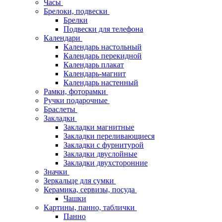
Часы
Брелоки, подвески
Брелки
Подвески для телефона
Календари
Календарь настольный
Календарь перекидной
Календарь плакат
Календарь-магнит
Календарь настенный
Рамки, фоторамки
Ручки подарочные
Браслеты
Закладки
Закладки магнитные
Закладки переливающиеся
Закладки с фурнитурой
Закладки двуслойные
Закладки двухсторонние
Значки
Зеркальце для сумки
Керамика, сервизы, посуда
Чашки
Картины, панно, таблички
Панно