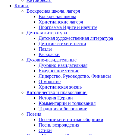
Автокресла
Книги
Воскресная школа, лагеря
Воскресная школа
Христианские лагеря
Программа Идите и научите
Детская литература
Детская художественная литература
Детские стихи и песни
Пазлы
Раскраски
Духовно-назидательные
Духовно-назидательная
Ежедневное чтение
Лидерство. Руководство. Финансы
О молитве
Христианская жизнь
Католичество и православие
История Церкви
Комментарии и толкования
Традиция и богословие
Поэзия
Песенники и нотные сборники
Песнь возрождения
Стихи