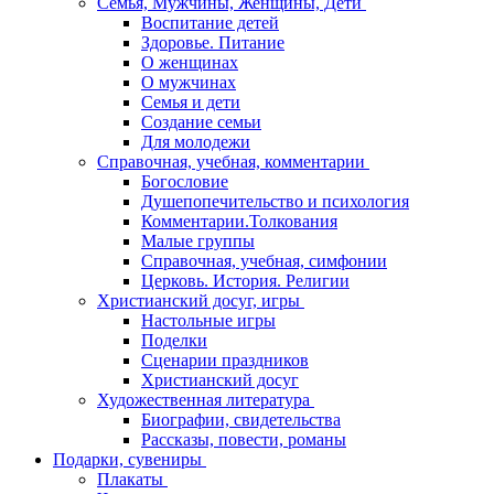
Семья, Мужчины, Женщины, Дети
Воспитание детей
Здоровье. Питание
О женщинах
О мужчинах
Семья и дети
Создание семьи
Для молодежи
Справочная, учебная, комментарии
Богословие
Душепопечительство и психология
Комментарии.Толкования
Малые группы
Справочная, учебная, симфонии
Церковь. История. Религии
Христианский досуг, игры
Настольные игры
Поделки
Сценарии праздников
Христианский досуг
Художественная литература
Биографии, свидетельства
Рассказы, повести, романы
Подарки, сувениры
Плакаты