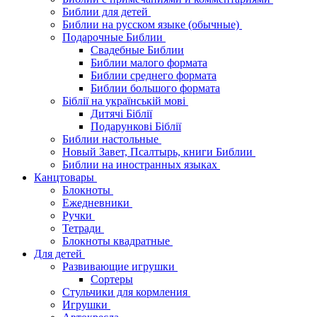
Библии для детей
Библии на русском языке (обычные)
Подарочные Библии
Свадебные Библии
Библии малого формата
Библии среднего формата
Библии большого формата
Біблії на українській мові
Дитячі Біблії
Подарункові Біблії
Библии настольные
Новый Завет, Псалтырь, книги Библии
Библии на иностранных языках
Канцтовары
Блокноты
Ежедневники
Ручки
Тетради
Блокноты квадратные
Для детей
Развивающие игрушки
Сортеры
Стульчики для кормления
Игрушки