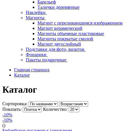
Барельеф
Талички деревянные
Наклейки
Магниты
Магнит с переливающимся изображением
Магнит керамический
Магниты объемные пластиковые
Магниты покрытые смолой
Магнит двухслойный
Подставки для фото, визиток
Фонарики
Пакеты подарочные
Главная страница
Каталог
Каталог
Сортировка:
Показать:
Количество:
-10%
-10%
()
Библейское послание к горожанам