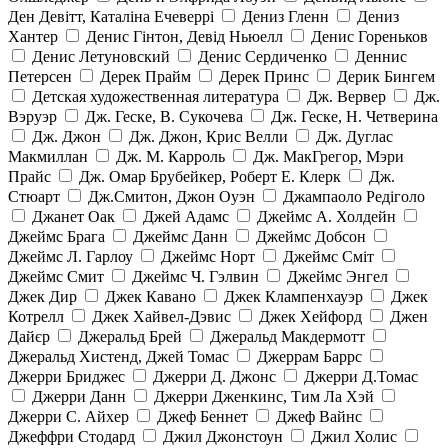
Ден Девітт, Каталіна Ечеверрі
Дениз Гленн
Дениз
Хантер
Денис Гінтон, Девід Ньюелл
Денис Гореньков
Денис Летуновский
Денис Сердиченко
Деннис
Петерсен
Дерек Прайм
Дерек Принс
Дерик Бингем
Детская художественная литература
Дж. Вервер
Дж.
Вэруэр
Дж. Геске, В. Сукочева
Дж. Геске, Н. Четверина
Дж. Джон
Дж. Джон, Крис Велли
Дж. Дуглас
Макмиллан
Дж. М. Карроль
Дж. МакГрегор, Мэри
Прайс
Дж. Омар Брубейкер, Роберт Е. Клерк
Дж.
Стюарт
Дж.Смитон, Джон Оуэн
Джампаоло Редіголо
Джанет Оак
Джей Адамс
Джеймс А. Холдейн
Джеймс Брага
Джеймс Данн
Джеймс Добсон
Джеймс Л. Гарлоу
Джеймс Норт
Джеймс Сміт
Джеймс Смит
Джеймс Ч. Гэлвин
Джеймс Энгел
Джек Дир
Джек Кавано
Джек Клампенхауэр
Джек
Котрелл
Джек Хайвел-Дэвис
Джек Хейфорд
Джен
Дайєр
Джеральд Брей
Джеральд Макдермотт
Джеральд Хистенд, Джей Томас
Джеррам Баррс
Джерри Бриджес
Джерри Д. Джонс
Джерри Д.Томас
Джерри Данн
Джерри Дженкинс, Тим Ла Хэй
Джерри С. Айхер
Джеф Беннет
Джеф Вайнс
Джеффри Стодард
Джил Джонстоун
Джил Холис