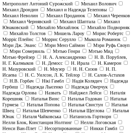
Митрополит Антоний Сурожский
Михаил Волович
Михаил Дрондин
Михаил и Надежда Телеповы
Михаил Неволин
Михаил Проданюк
Михаил Черенков
Михаил Чернявский
Михаил Шаптала
Михаил
Юнаковский
Михайло Михайлюк
Михайло Подворняк
Михайло Толстов
Мишель Лароу
Морис Робертс
Морріс Плейнс
Моррис Серулло
Мыкола Романюк
Мэри Дж. Эванс
Мэри Менз Саймон
Мэри Руфь Своуп
Мэри Сомервиль
Мэтью Генри
Мэтью Мид
Мэтью Фрейзер
Н. А. Александренко
Н. В. Порублев,
Н. Г. Калмыков
Н. Демосс
Н. Ирала
Н. Камерон
Н. Мазуровский
Н. Моузер
Н. Н. Сизов
Н. П.
Исаева
Н. С. Уилсон, Л. К. Тейлор
Н. Салов-Астахов
Н.В. Горбач
Нікі Гамбл
Надія Колядич
Надежда
Гербиш
Надежда Лысенко
Надежда Оверчук
Надежда Орлова
Назвать
Найджел Лейси
Наталія
Корешняк
Наталья Винс
Наталья Годован
Наталья
Гурмеза
Наталья Попова
Наталья Свистун
Наталья
Швец
Наталья Шевченко
Наталья Щеглова
Наталья
Юнак
Наталя Чайковська
Натаниэль Гортворн
Нелли Блок, Констанция Нолтинг
Нелли Логовская
Ненси Ван-Плет
Несортированные
Никки Гамбл