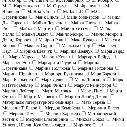
М. Лютер
М. Пазыч
М. Подворняк
М. Робертс
М. С. Каретникова
М. Страуд
М. Франель
М.
Эриксон
М. Янатуйнен
М.Дж.П.С
М.С.
Каретникова
Майк Бикль
Майк Уилкерсон
Майкл
Дж. Ларсон
Майкл Лоуренс
Майкл Питтс
Майкл
Ривз
Майкл С.Мартин
Майкл Уиттмер
Майкл
Уэллс
Майкл Эмлет
Майлс Монро
Майлс Монро и
Дэвид Бэрроуз
Майрон Раш
Макс Лукадо
Максим
Король
Максим Сорин
Малколм Стир
Манфред
Паул
Марійка Шевчук
Марійка Шевчук
Марія Звірід
Марія Мідух
Марвин Кован
Маргарет Лейрд
Маргарет Эпп
Маргарита Грудина
Марина
Каретникава
Марина Полякова
Марина Тихонова
Марина Шрейнер
Мариори Букингам
Марк Баркли
Марк Бьюкенен
Марк Деввер
Марк Дрисколл
Марк
и Пэтти Вёклер
Марк Финли
Маркус Реинсфорд
Марлин ЛеФевр
Марті Маховскі
Марта Пис
Марта
Финли
Марти Мачовски
Мартин Ллойд-Джонс
Материалы литературного семинара
Мать Тереза
Мельвин Т. Лакок
Мердок Кемпбелл
Мерилин Ласло
Мерион Томас
Мерлин Каротерз
Методический
вестник
Мефодій Благовірний
Микола Сокол
Мими
Уилсон, Шелли Кук Фолькхардт
Мирного С.