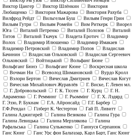
Виктор Рягузов
Виктор Силивеевич Немцев
Виктор Цангер
Виктор Шлёнкин
Виктория
Любащенко
Виктория Мажарова
Виктория Рахуба
Вилфрод Рейдт
Вильгельм Буш
Вильям Генри Грин
Вильям Гутри
Вильям Ромейн
Вим Риткерк
Виорел
Юга
Виталий Петренко
Виталий Полозов
Виталий
Титов
Виталий Ткачук
Владета Еротич
Владимир
Волох
Владимир Илюшенко
Владимир Имакаев
Владимир Петровский
Владимир Попов
Владислав
Бачинин
Владислав Ольховский
Владислав Сергеевич
Ольховский
Войтицький
Вольфанг Бюне
Вольфганг Бюнэ
Вольфганг Кюне
Воскресная школа
Вочман Ни
Всеволод Шимановский
Вурдо Кролл
Вэлори Бертон
Вячеслав Дмитриев
Вячеслав Когут
Вячеслав Михайлович Журавлёв
Г. Виске, Г. Левен мл.
Г. Добровольский
Г. К. Тiссен
Г. Курц
Г. Н.
Авраменко
Г. Ремминг
Г. Рьоммінг
Г. Х. Лэдярд
Г. Эззо, Р. Букнам
Г.А. Айронсайд
Г.Г. Барбер
Г.Ф.Рендал
Гілберт К. Честертон
Гай П. Ливитт
Галина Аджигирей
Галина Везикова
Галина Гура
Галина Левицька
Галина Мерзлякова
Галина
Рафальська
Галина Сульженко
Ганнуся Серпанюк
Ганс Кюнг
Ганс Урс фон Бальтазар, Карл Барт, Ганс Кюнг