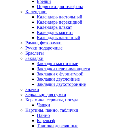
Брелки
Подвески для телефона
Календари
Календарь настольный
Календарь перекидной
Календарь плакат
Календарь-магнит
Календарь настенный
Рамки, фоторамки
Ручки подарочные
Браслеты
Закладки
Закладки магнитные
Закладки переливающиеся
Закладки с фурнитурой
Закладки двуслойные
Закладки двухсторонние
Значки
Зеркальце для сумки
Керамика, сервизы, посуда
Чашки
Картины, панно, таблички
Панно
Барельеф
Талички деревянные