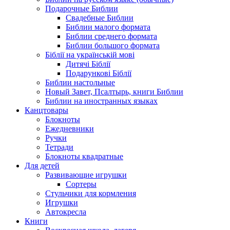
Подарочные Библии
Свадебные Библии
Библии малого формата
Библии среднего формата
Библии большого формата
Біблії на українській мові
Дитячі Біблії
Подарункові Біблії
Библии настольные
Новый Завет, Псалтырь, книги Библии
Библии на иностранных языках
Канцтовары
Блокноты
Ежедневники
Ручки
Тетради
Блокноты квадратные
Для детей
Развивающие игрушки
Сортеры
Стульчики для кормления
Игрушки
Автокресла
Книги