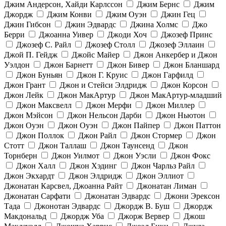
Джим Андерсон, Хайди Карлссон
Джим Бернс
Джим
Джордж
Джим Конви
Джим Оуэн
Джин Гец
Джин Гибсон
Джин Эдвардс
Джина Холмс
Джо
Берри
Джоанна Уивер
Джоди Хоч
Джозеф Принс
Джозеф С. Райл
Джозеф Столл
Джозеф Эллаин
Джой П. Гейдж
Джойс Майер
Джон Анкербер и Джон
Уэлдон
Джон Барнетт
Джон Бивер
Джон Бланшард
Джон Буньян
Джон Г. Круис
Джон Гарфилд
Джон Грант
Джон и Стейси Элдридж
Джон Корсон
Джон Лейк
Джон МакАртур
Джон МакАртур-младший
Джон Максвелл
Джон Мерфи
Джон Миллер
Джон Мэйсон
Джон Нельсон Дарби
Джон Ньютон
Джон Оуэн
Джон Оуэн
Джон Пайпер
Джон Паттон
Джон Поллок
Джон Райл
Джон Стормер
Джон
Стотт
Джон Таллаш
Джон Таунсенд
Джон
Торнберн
Джон Уилмот
Джон Уэсли
Джон Фокс
Джон Халл
Джон Хэдинг
Джон Чарльз Райл
Джон Экхардт
Джон Элдридж
Джон Эллиот
Джонатан Карсвел, Джоанна Райт
Джонатан Лиман
Джонатан Сарфати
Джонатан Эдвардс
Джони Эрексон
Тада
Джонотан Эдвардс
Джордж В. Буш
Джордж
Макдональд
Джордж Уба
Джорж Вервер
Джош