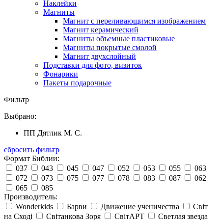
Наклейки
Магниты
Магнит с переливающимся изображением
Магнит керамический
Магниты объемные пластиковые
Магниты покрытые смолой
Магнит двухслойный
Подставки для фото, визиток
Фонарики
Пакеты подарочные
Фильтр
Выбрано:
ПП Дятлик М. С.
сбросить фильтр
Формат Библии:
037
043
045
047
052
053
055
063
072
073
075
077
078
083
087
062
065
085
Производитель:
Wonderkids
Барви
Движение ученичества
Світ
на Сході
Світанкова Зоря
СвітАРТ
Светлая звезда