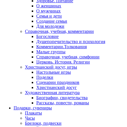
Здоровье. Питание
О женщинах
О мужчинах
Семья и дети
Создание семьи
Для молодежи
Справочная, учебная, комментарии
Богословие
Душепопечительство и психология
Комментарии.Толкования
Малые группы
Справочная, учебная, симфонии
Церковь. История. Религии
Христианский досуг, игры
Настольные игры
Поделки
Сценарии праздников
Христианский досуг
Художественная литература
Биографии, свидетельства
Рассказы, повести, романы
Подарки, сувениры
Плакаты
Часы
Брелоки, подвески