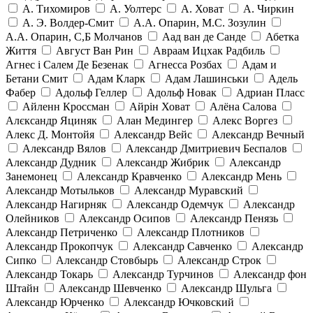
А. Тихомиров
А. Уолтерс
А. Ховат
А. Чиркин
А. Э. Волдер-Смит
А.А. Опарин, М.С. Зозулин
А.А. Опарин, С,Б Молчанов
Аад ван де Санде
Абетка
Життя
Август Ван Рин
Авраам Ицхак Радбиль
Агнес і Салем Де Безенак
Агнесса Розбах
Адам и
Бетани Смит
Адам Кларк
Адам Лашинськи
Адель
Фабер
Адольф Геллер
Адольф Новак
Адриан Пласс
Айленн Кроссман
Айрін Ховат
Алёна Салова
Алєксандр Яциняк
Алан Медингер
Алекс Воргез
Алекс Д. Монтойя
Александр Вейс
Александр Вечный
Александр Вялов
Александр Дмитриевич Беспалов
Александр Дудник
Александр Жибрик
Александр
Занемонец
Александр Кравченко
Александр Мень
Александр Мотыльков
Александр Муравский
Александр Нагирняк
Александр Одемчук
Александр
Олейников
Александр Осипов
Александр Пенязь
Александр Петриченко
Александр Плотников
Александр Прокопчук
Александр Савченко
Александр
Сипко
Александр Стовбырь
Александр Строк
Александр Токарь
Александр Турчинов
Александр фон
Штайн
Александр Шевченко
Александр Шульга
Александр Юрченко
Александр Ючковский