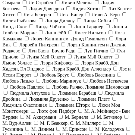
Самралл
Ли Стробел
Ливио Мелина
Лидия
Богачева
Лидия Давыдова
Лидия Хотон
Лиз Кертис
Хиггс
Лиза Бергрен
Лиза Бивер
Лили А. Берн
Лилия Рыбакова
Линда Диллоу
Линда Сибли
Линда Скот
Линда Чайкин
Линн Гарднер
Линн и
Гилберт Моррис
Линн Эйб
Лисет Нильсон
Лола
Камалова
Лорен Каннингем, Дэвид Гамильтон
Лори
Вик
Лоррейн Питерсон
Лорэн Каннингем и Дженис
Роджерс
Луи Бастл, Бруно Ради
Луи Гиглио
Луи
Приоло
Луиза Мей Олкотт
Луиза Мэй Олкотт
Льюис Уоллес
Лэрри Кифовер
Лэрри Крабб, Дон
Хадсон, Эл Эндрюс
Лэрри Крабб, Дэн Аллендер
Лэс и
Лесли Пэррот
Любовь Бреус
Любовь Васенина
Любовь Лазько
Любовь Маринчук
Любовь Неткачева
Любовь Павлюк
Любовь Рычко, Людмила Шамовская
Людмила Алтухова
Людмила Барабаш
Людмила
Дробина
Людмила Друзенко
Людмила Плетт
Людмила Счастливая
Людмила Шторк
Люси Мод
Монтгомери
Лютс фон Падберг
М. А. Мейндерс - Ван
Вурден
М. Аккерманн
М. Бернелл
М. Бетчелор
М. Вуд-Аллен
М. Г. Беаккер, С. М. Миллерс
М.
Гусынина
М. Даннэм
М. Ериксон
М. Колодочка