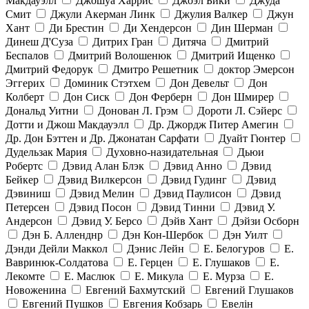
Макдауэлл
Джошуа Харрис
Джоэл Бики
Джуда
Смит
Джули Акерман Линк
Джулия Валкер
Джун
Хант
Ди Брестин
Ди Хендерсон
Дин Шерман
Динеш Д'Суза
Дитрих Гран
Дитяча
Дмитрий
Беспалов
Дмитрий Волошенюк
Дмитрий Ищенко
Дмитрий Федорук
Дмитро Решетник
доктор Эмерсон
Эггерих
Доминик Стэтхем
Дон Девельт
Дон
Колберт
Дон Сиск
Дон Ферберн
Дон Шмирер
Дональд Уитни
Донован Л. Грэм
Дороти Л. Сэйерс
Дотти и Джош Макдауэлл
Др. Джордж Питер Амегин
Др. Дон Бэттен и Др. Джонатан Сарфати
Дуайт Гюнтер
Дудельзак Мария
Духовно-назидательная
Дьюи
Робертс
Дэвид Алан Блэк
Дэвид Анно
Дэвид
Бейкер
Дэвид Вилкерсон
Дэвид Гудинг
Дэвид
Дэвиниш
Дэвид Мелин
Дэвид Паулисон
Дэвид
Петерсен
Дэвид Посон
Дэвид Тинни
Дэвид У.
Андерсон
Дэвид У. Берсо
Дэйв Хант
Дэйзи Осборн
Дэн Б. Алленднр
Дэн Кон-Шербок
Дэн Уилт
Дэнди Дейли Маккол
Дэнис Лейн
Е. Белогуров
Е.
Вавринюк-Солдатова
Е. Герцен
Е. Глушаков
Е.
Лекомте
Е. Маслюк
Е. Микула
Е. Мурза
Е.
Новоженина
Евгений Бахмутский
Евгений Глушаков
Евгений Пушков
Евгения Кобзарь
Евелін