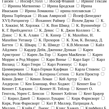
Ганзен
Иосиф Столл
Иосиф Флавий
Ирвинг Гексам
Ириина Матвиенко
Ирина Бродская
Ирина
Иваськив
Ирина Ломакина
ирина поплавская
Ирина Торбецкая
Исаак Амвросий
Йозеф (Бенедикт
ХVI) Ратцингер
Йоханнес Раймер
Йохем Даума
К.
І. Хоккінг, М. Хорлокк
К. Вон Шмид
К. Вунненберг
К. Г. Врейхденгил
К. Девис
К. Джон Коллинз
К.
Дэвис
К. К. Алави
К. Кинер
К. Махейни, Н.
Махейни Уитакер
К. Прохоров
К. Хэм, К. Виланд, Д.
Баттен
К. Шварц
К. Шмидт
К.В.Михолав
Кайл
Айдлмен
Кардер Дейв, Дженике Дункан
Карен
Армстронг
Карен Ли-Тор
Карен МакКензи
Карен
Моррис и Род Моррис
Кари Винье
Карл Барт
Карл
Виланд
Карл Генри
Карл Розениус
Карл
Циммерманн
Карл-Герман Кауфман
Карла Стивенс
Каролин Махейни
Катерина Сотник
Катя Проктор
Кевин Деянг
Кевин Леман
Кей Артур
Кен
Андерсон
Кен Бланшар, Фил Ходжес
Кеннет Боа
Кеннет Г. Хаукинс
Кеннет Н. Тейлор
Кеннет О.
Генгель, Уорен С. Бенсон
Кеннет Хейгин
Кент Брауер
Кирил Давей
Кирилл Лукарис
Кирк Фарнсворт
Кирк, Рози Фарнсворт
Кит Р. Миллер, Патриция А.
Миллер
Клайв С. Льюис
Клаус Хаакер
Клиффорд Б.