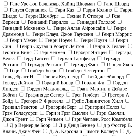
Ганс Урс фон Бальтазар, Хайнц Шюрман
Ганс Шварц
Гануся Серпанюк
Гари Ках
Гарри Колинз
Гарри
Шилдс
Гарри Шомбург
Гвенда Р. Стюард
Геза
Вермеш
Геннадий Гаврилов
Геннадий Гололоб
Геннадий Мохненко
Генри Аллан Айронсайд
Генри
Драммонд
Генри Клауд, Джон Таунсенд
Генри Моррис
Генри Мэхен
Генри Ноуен
Генри Ноуэн
Генри
Син
Генри Скугал и Роберт Лейтон
Генри Х Геллей
Георгий Винс
Гері Чепмен
Герберт Янтцен
Гергард
Вельк
Герд Тайсен
Герман Гартфельд
Герхард
Рёттинг
Герхард Реттинг
Герхард Фаст
Герцен Яков
Геце
Гилберт Беерс
Гилберт Честертон
Гильдебрант Н.
Глория Коупленд
Глэйдис Эйлворд
Говард Дейтон
Гораций Бонар
Гордон Фи
Гордон
Линдси
Гордон Макдональд
Грант Мартин и Дейдре
Бобган
Графиня де Сегюр
Грег Гилберт
Грегори А.
Бойд
Грегори Р. Фриззелл
Грейс Ливингстон Хилл
Гренвил Редсток
Григорий Берг
Григорий Полоз
Грэм Голдсуорси
Гэри и Грэг Смолли
Гэри Смолли,
Джон Трент
Гэри Чепмен
Гэри Чепмен, Росс Кэмпбелл
Д-р Вернер де Боор
Д-р Девід Беннер
д-р Фостер В.
Клайн, Джим Фей
Д. А. Карсона и Тимоти Коллера
Д.