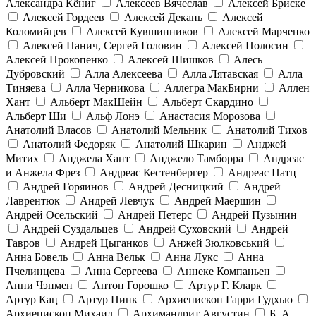
Александра Кёниг
Алексеев Вячеслав
Алексей Бриске
Алексей Гордеев
Алексей Декань
Алексей
Коломийцев
Алексей Кувшинников
Алексей Марченко
Алексей Панич, Сергей Головин
Алексей Полосин
Алексей Прокопенко
Алексей Шишков
Алесь
Дубровский
Алла Алексеева
Алла Лятавская
Алла
Тиняева
Алла Черникова
Аллегра МакБирни
Аллен
Хант
Альберт МакШейн
Альберт Скардино
Альберт Ши
Альф Лонэ
Анастасия Морозова
Анатолий Власов
Анатолий Мельник
Анатолий Тихов
Анатолий Федоряк
Анатолий Шкарин
Анджей
Митих
Анджела Хант
Анджело Тамборра
Андреас
и Анжела Фрез
Андреас Кестенбергер
Андреас Патц
Андрей Горяинов
Андрей Десницкий
Андрей
Лаврентюк
Андрей Левчук
Андрей Маершин
Андрей Осельский
Андрей Петерс
Андрей Пузынин
Андрей Суздальцев
Андрей Суховский
Андрей
Тавров
Андрей Цыганков
Анжей Зюлковський
Анна Бовель
Анна Вельк
Анна Лукс
Анна
Пчелинцева
Анна Сергеева
Аннеке Компаньен
Анни Чэпмен
Антон Горошко
Артур Г. Кларк
Артур Кац
Артур Пинк
Архиепископ Гарри Гудхью
Архиепископ Михаил
Архимандрит Августин
Б. А.