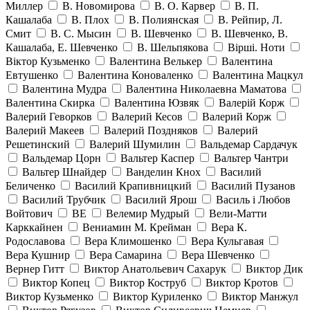
Миллер
В. Новомирова
В. О. Карвер
В. П.
Кашалаба
В. Плох
В. Полиянская
В. Рейпир, Л.
Смит
В. С. Мысин
В. Шевченко
В. Шевченко, В.
Кашалаба, Е. Шевченко
В. Шельпякова
Вiршi. Ноти
Віктор Кузьменко
Валентина Велькер
Валентина
Евтушенко
Валентина Коноваленко
Валентина Мацкул
Валентина Мудра
Валентина Николаевна Маматова
Валентина Скирка
Валентина Юзвяк
Валерій Корж
Валерий Геворков
Валерий Кесов
Валерий Корж
Валерий Макеев
Валерий Поздняков
Валерий
Решетинский
Валерий Шумилин
Вальдемар Сардачук
Вальдемар Цорн
Вальтер Каспер
Вальтер Чантри
Вальтер Шнайдер
Ванделин Кнох
Василий
Беличенко
Василий Крапивницкий
Василий Пузанов
Василий Трубчик
Василий Ярош
Василь і Любов
Войтович
ВЕ
Велемир Мудрый
Вели-Матти
Карккайнен
Вениамин М. Крейман
Вера К.
Родославова
Вера Климошенко
Вера Кульгавая
Вера Кушнир
Вера Самарина
Вера Шевченко
Вернер Гитт
Виктор Анатольевич Сахарук
Виктор Дик
Виктор Копец
Виктор Коструб
Виктор Кротов
Виктор Кузьменко
Виктор Куриленко
Виктор Манжул