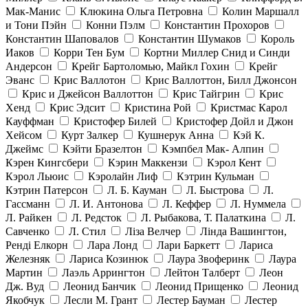
Мак-Манис
Клюкина Ольга Петровна
Колин Маршалл
и Тони Пэйн
Конни Пэлм
Константин Прохоров
Константин Шаповалов
Константин Шумаков
Король
Иаков
Корри Тен Бум
Кортни Миллер Снид и Синди
Андерсон
Крейг Бартоломью, Майкл Гохин
Крейг
Эванс
Крис Валлотон
Крис Валлоттон, Билл Джонсон
Крис и Джейсон Валлоттон
Крис Тайгрин
Крис
Хенд
Крис Эдсит
Кристина Рой
Кристмас Карол
Кауффман
Кристофер Билей
Кристофер Дойл и Джон
Хейсом
Курт Залкер
Кушнерук Анна
Кэй К.
Джеймс
Кэйти Бразелтон
Кэмпбел Мак- Алпин
Кэрен Кингсбери
Кэрин Маккензи
Кэрол Кент
Кэрол Льюис
Кэролайн Лиф
Кэтрин Кульман
Кэтрин Патерсон
Л. Б. Кауман
Л. Быстрова
Л.
Гассманн
Л. И. Антонова
Л. Кеффер
Л. Нуммела
Л. Райкен
Л. Редсток
Л. Рыбакова, Т. Палаткина
Л.
Савченко
Л. Стил
Ліза Велчер
Лінда Вашингтон,
Ренді Елкорн
Лара Лонд
Лари Баркетт
Лариса
Железняк
Лариса Козинюк
Лаура Звоферинк
Лаура
Мартин
Лаэль Аррингтон
Лейтон Талберт
Леон
Дж. Вуд
Леонид Банчик
Леонид Прищенко
Леонид
Якобчук
Лесли М. Грант
Лестер Бауман
Лестер