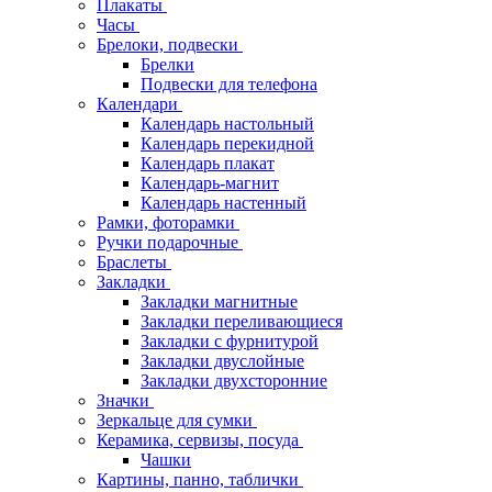
Плакаты
Часы
Брелоки, подвески
Брелки
Подвески для телефона
Календари
Календарь настольный
Календарь перекидной
Календарь плакат
Календарь-магнит
Календарь настенный
Рамки, фоторамки
Ручки подарочные
Браслеты
Закладки
Закладки магнитные
Закладки переливающиеся
Закладки с фурнитурой
Закладки двуслойные
Закладки двухсторонние
Значки
Зеркальце для сумки
Керамика, сервизы, посуда
Чашки
Картины, панно, таблички