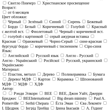
Свитло Пикчерз
Христианское просвещение
Возраст:
от 6 месяцев
Цвет обложки:
Чёрный
Зелёный
Синий
Сирень
Бежевый
Бордо
Белый
Коричневый
Голубой
Красный
с желтой вст.
Фиолетовый
Черный с коричневой вст.
голубой с картинкой
серый ажурная вставка
Красная
Оранжевый
Чорно-Серый
сине-красная
бургунді/ бордо
коричневый с тиснением
Сіро-синя
Язык:
Английский
Русский язык
Англо - Русский
Англо - Український
Російскої
Русский, украинский
Українською
Материал:
Пластик, металл
Дерево
Поликерамика
Бумага
Дерево/ МДФ
Картон
Керамика
Шпонований
МДФ
МДФ
ХДФ
Автор:
Рэнди Элкорн
BEE
BEE, Джон Уайт, Джерри
Бриджес
BEEInternational
Big dream ministry
Paul A.
Pomerville
Serhii Chepara
Ёста Эман
Єва Лекомте
І. Щедрик
Інгрід Тробіш
Ірина Іваськів
А. Гудинг