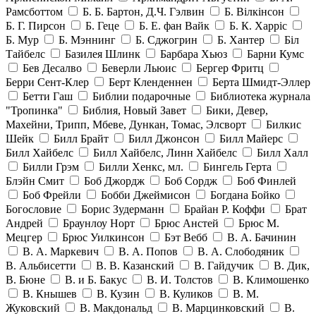
Рамсботтом
Б. Б. Бартон, Д.Ч. Гэлвин
Б. Вілкінсон
Б. Г. Пирсон
Б. Геце
Б. Е. фан Вайк
Б. К. Харріс
Б. Мур
Б. Мэннинг
Б. Сджогрин
Б. Хантер
Біл
Тайбелс
Базилея Шлинк
Барбара Хьюз
Барни Кумс
Бев Десалво
Беверли Льюис
Бергер Фритц
Берри Сент-Клер
Берт Кленденнен
Берта Шмидт-Эллер
Бетти Гаш
Библии подарочные
Библиотека журнала
"Тропинка"
Библия, Новый Завет
Бики, Девер,
Махейни, Трипп, Мбеве, Дункан, Томас, Элсворт
Билкис
Шейк
Билл Брайт
Билл Джонсон
Билл Майерс
Билл Хайбелс
Билл Хайбелс, Линн Хайбелс
Билл Халл
Билли Грэм
Билли Хенкс, мл.
Бингель Герта
Блэйн Смит
Боб Джордж
Боб Сордж
Боб Финлей
Боб Фрейли
Бобби Джеймисон
Богдана Бойко
Богословие
Борис Зудерманн
Брайан Р. Коффи
Брат
Андрей
Браунлоу Норт
Брюс Анстей
Брюс М.
Мецгер
Брюс Уилкинсон
Бэт Вебб
В. А. Бачинин
В. А. Маркевич
В. А. Попов
В. А. Слободяник
В. Альбисетти
В. В. Казанский
В. Гайдучик
В. Дик,
В. Бюне
В. и Б. Бакус
В. И. Толстов
В. Климошенко
В. Кнышев
В. Кузин
В. Куликов
В. М.
Жуковский
В. Макдональд
В. Марцинковский
В.