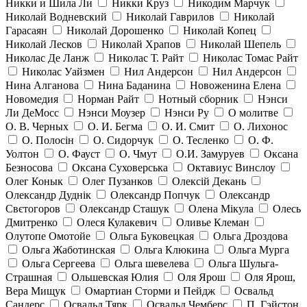
Никки и Шила Ли
Никки Круз
Никодим Марчук
Николай Водневский
Николай Гаврилов
Николай
Гарасаян
Николай Дорошенко
Николай Копец
Николай Лесков
Николай Храпов
Николай Шепель
Николас Де Ланж
Николас Т. Райт
Николас Томас Райт
Николас Уайзмен
Нил Андерсон
Нил Андерсон
Нина Алганова
Нина Баданина
Новоженина Елена
Новомедия
Норман Райт
Нотный сборник
Нэнси
Ли ДеМосс
Нэнси Моузер
Нэнси Ру
О молитве
О. В. Черных
О. И. Бегма
О. И. Смит
О. Лихонос
О. Полосін
О. Сидорчук
О. Тесленко
О. Ф.
Уолтон
О. Фауст
О. Чмут
О.И. Замуруев
Оксана
Безносова
Оксана Суховерська
Октавиус Винслоу
Олег Конык
Олег Пузанков
Олексій Декань
Олександр Дуднік
Олександр Попчук
Олександр
Свєтогоров
Олександр Сташук
Олена Мікула
Олесь
Дмитренко
Олеся Кулакевич
Оливье Клеман
Олутопе Омотойе
Ольга Буковецкая
Ольга Дроздова
Ольга Жаботинская
Ольга Клюкина
Ольга Мурга
Ольга Сергеева
Ольга шевелева
Ольга Шульга-
Страшная
Ольшевская Юлия
Оля Ярош
Оля Ярош,
Вера Мищук
Омартиан Сторми и Пейдж
Освальд
Сандерс
Освальд Тярк
Освальд Чемберс
П. Гэйстон,