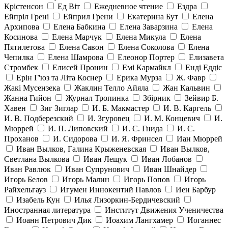
Крістенсон
Ед Віт
Ежедневное чтение
Ездра
Ейпріл Грені
Ейприл Грени
Екатерина Бут
Елена
Архипова
Елена Бабкина
Елена Заварзина
Елена
Косинова
Елена Марчук
Елена Микула
Елена
Пятилетова
Елена Савон
Елена Соколова
Елена
Чепилка
Елена Шамрова
Елеонор Портер
Елизавета
Стромбек
Елисей Пронин
Емі Кармайкл
Ендi Еддiс
Ерін Г'юз та Літа Коснер
Ерика Мурза
Ж. Фавр
Жакі Мусензека
Жаклин Телло Айяла
Жан Кальвин
Жанна Гийон
Журнал Тропинка
Збірник
Зейвир Б.
Хавен
Зиг Зиглар
И. Б. Макмастер
И. В. Каргель
И. В. Подберезский
И. Згуровец
И. М. Концевич
И.
Мюррей
И. П. Липовский
И. С. Гнида
И. С.
Проханов
И. Сидорова
И. Я. Фринсел
Иан Мюррей
Иван Вылков, Галина Крыженевская
Иван Вылков,
Светлана Вылкова
Иван Лещук
Иван Лобанов
Иван Равлюк
Иван Супрунович
Иван Шнайдер
Игорь Белов
Игорь Малин
Игорь Попов
Игорь
Райхельгауз
Игумен Иннокентий Павлов
Иен Барбур
Изабель Кун
Илья Лизоркин-Бердичевский
Иностранная литература
Институт Движения Ученичества
Иоанн Петрович Дик
Иоахим Лангхамер
Иоганнес