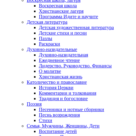
Воскресная школа, лагеря
Воскресная школа
Христианские лагеря
Программа Идите и научите
Детская литература
Детская художественная литература
Детские стихи и песни
Пазлы
Раскраски
Духовно-назидательные
Духовно-назидательная
Ежедневное чтение
Лидерство. Руководство. Финансы
О молитве
Христианская жизнь
Католичество и православие
История Церкви
Комментарии и толкования
Традиция и богословие
Поэзия
Песенники и нотные сборники
Песнь возрождения
Стихи
Семья, Мужчины, Женщины, Дети
Воспитание детей