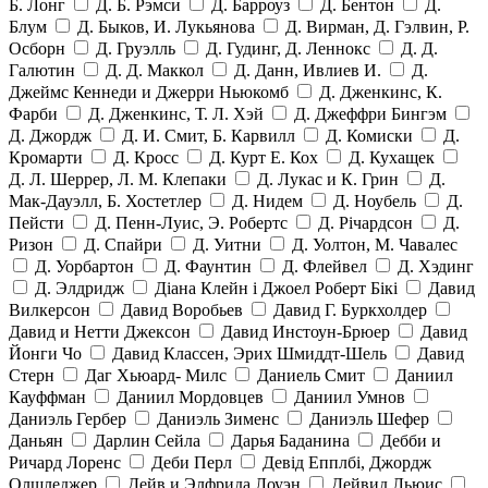
Б. Лонг
Д. Б. Рэмси
Д. Барроуз
Д. Бентон
Д.
Блум
Д. Быков, И. Лукьянова
Д. Вирман, Д. Гэлвин, Р.
Осборн
Д. Груэлль
Д. Гудинг, Д. Леннокс
Д. Д.
Галютин
Д. Д. Маккол
Д. Данн, Ивлиев И.
Д.
Джеймс Кеннеди и Джерри Ньюкомб
Д. Дженкинс, К.
Фарби
Д. Дженкинс, Т. Л. Хэй
Д. Джеффри Бингэм
Д. Джордж
Д. И. Смит, Б. Карвилл
Д. Комиски
Д.
Кромарти
Д. Кросс
Д. Курт Е. Кох
Д. Кухащек
Д. Л. Шеррер, Л. М. Клепаки
Д. Лукас и К. Грин
Д.
Мак-Дауэлл, Б. Хостетлер
Д. Нидем
Д. Ноубель
Д.
Пейсти
Д. Пенн-Луис, Э. Робертс
Д. Річардсон
Д.
Ризон
Д. Спайри
Д. Уитни
Д. Уолтон, М. Чавалес
Д. Уорбартон
Д. Фаунтин
Д. Флейвел
Д. Хэдинг
Д. Элдридж
Діана Клейн і Джоел Роберт Бікі
Давид
Вилкерсон
Давид Воробьев
Давид Г. Буркхолдер
Давид и Нетти Джексон
Давид Инстоун-Брюер
Давид
Йонги Чо
Давид Классен, Эрих Шмиддт-Шель
Давид
Стерн
Даг Хьюард- Милс
Даниель Смит
Даниил
Кауффман
Даниил Мордовцев
Даниил Умнов
Даниэль Гербер
Даниэль Зименс
Даниэль Шефер
Даньян
Дарлин Сейла
Дарья Баданина
Дебби и
Ричард Лоренс
Деби Перл
Девід Епплбі, Джордж
Олшледжер
Дейв и Элфрида Лоуэн
Дейвид Льюис