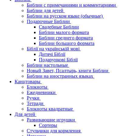
Библии с примечаниями и комментариями
Библии для детей
Библии на русском языке (обычные)
Подарочные Библии
Свадебные Библии
Библии малого формата
Библии среднего формата
Библии большого формата
Біблії на українській мові
Дитячі Біблії
Подарункові Біблії
Библии настольные
Новый Завет, Псалтырь, книги Библии
Библии на иностранных языках
Канцтовары
Блокноты
Ежедневники
Ручки
Тетради
Блокноты квадратные
Для детей
Развивающие игрушки
Сортеры
Стульчики для кормления