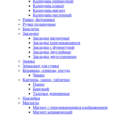
Календарь перекидной
Календарь плакат
Календарь-магнит
Календарь настенный
Рамки, фоторамки
Ручки подарочные
Браслеты
Закладки
Закладки магнитные
Закладки переливающиеся
Закладки с фурнитурой
Закладки двуслойные
Закладки двухсторонние
Значки
Зеркальце для сумки
Керамика, сервизы, посуда
Чашки
Картины, панно, таблички
Панно
Барельеф
Талички деревянные
Наклейки
Магниты
Магнит с переливающимся изображением
Магнит керамический