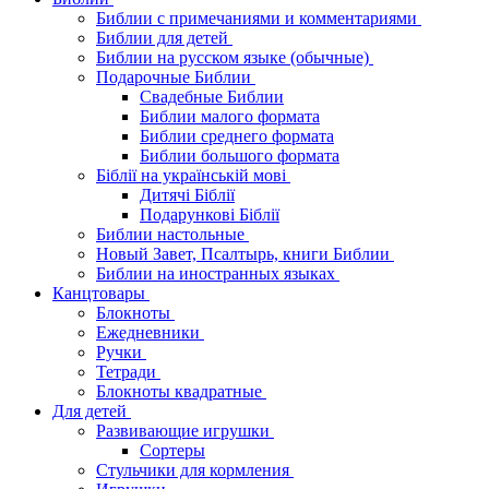
Библии с примечаниями и комментариями
Библии для детей
Библии на русском языке (обычные)
Подарочные Библии
Свадебные Библии
Библии малого формата
Библии среднего формата
Библии большого формата
Біблії на українській мові
Дитячі Біблії
Подарункові Біблії
Библии настольные
Новый Завет, Псалтырь, книги Библии
Библии на иностранных языках
Канцтовары
Блокноты
Ежедневники
Ручки
Тетради
Блокноты квадратные
Для детей
Развивающие игрушки
Сортеры
Стульчики для кормления