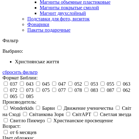
Магниты объемные пластиковые
Магниты покрытые смолой
Магнит двухслойный
Подставки для фото, визиток
Фонарики
Пакеты подарочные
Фильтр
Выбрано:
Християнське життя
сбросить фильтр
Формат Библии:
037
043
045
047
052
053
055
063
072
073
075
077
078
083
087
062
065
085
Производитель:
Wonderkids
Барви
Движение ученичества
Світ
на Сході
Світанкова Зоря
СвітАРТ
Светлая звезда
Свитло Пикчерз
Христианское просвещение
Возраст:
от 6 месяцев
Цвет обложки: