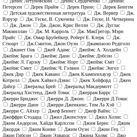
Денис Летуновский
Денис Сердиченко
Деннис
Петерсен
Дерек Прайм
Дерек Принс
Дерик Бингем
Детская художественная литература
Дж. Вервер
Дж.
Вэруэр
Дж. Геске, В. Сукочева
Дж. Геске, Н. Четверина
Дж. Джон
Дж. Джон, Крис Велли
Дж. Дуглас
Макмиллан
Дж. М. Карроль
Дж. МакГрегор, Мэри
Прайс
Дж. Омар Брубейкер, Роберт Е. Клерк
Дж.
Стюарт
Дж.Смитон, Джон Оуэн
Джампаоло Редіголо
Джанет Оак
Джей Адамс
Джеймс А. Холдейн
Джеймс Брага
Джеймс Данн
Джеймс Добсон
Джеймс Л. Гарлоу
Джеймс Норт
Джеймс Сміт
Джеймс Смит
Джеймс Ч. Гэлвин
Джеймс Энгел
Джек Дир
Джек Кавано
Джек Клампенхауэр
Джек
Котрелл
Джек Хайвел-Дэвис
Джек Хейфорд
Джен
Дайєр
Джеральд Брей
Джеральд Макдермотт
Джеральд Хистенд, Джей Томас
Джеррам Баррс
Джерри Бриджес
Джерри Д. Джонс
Джерри Д.Томас
Джерри Данн
Джерри Дженкинс, Тим Ла Хэй
Джерри С. Айхер
Джеф Беннет
Джеф Вайнс
Джеффри Стодард
Джил Джонстоун
Джил Холис
Джим Андерсон, Хайди Карлссон
Джим Бернс
Джим
Джордж
Джим Конви
Джим Оуэн
Джин Гец
Джин Гибсон
Джин Эдвардс
Джина Холмс
Джо