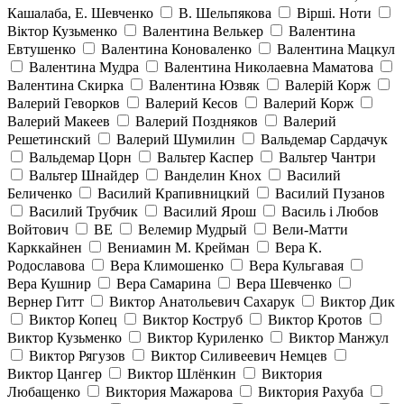
Кашалаба, Е. Шевченко
В. Шельпякова
Вiршi. Ноти
Віктор Кузьменко
Валентина Велькер
Валентина
Евтушенко
Валентина Коноваленко
Валентина Мацкул
Валентина Мудра
Валентина Николаевна Маматова
Валентина Скирка
Валентина Юзвяк
Валерій Корж
Валерий Геворков
Валерий Кесов
Валерий Корж
Валерий Макеев
Валерий Поздняков
Валерий
Решетинский
Валерий Шумилин
Вальдемар Сардачук
Вальдемар Цорн
Вальтер Каспер
Вальтер Чантри
Вальтер Шнайдер
Ванделин Кнох
Василий
Беличенко
Василий Крапивницкий
Василий Пузанов
Василий Трубчик
Василий Ярош
Василь і Любов
Войтович
ВЕ
Велемир Мудрый
Вели-Матти
Карккайнен
Вениамин М. Крейман
Вера К.
Родославова
Вера Климошенко
Вера Кульгавая
Вера Кушнир
Вера Самарина
Вера Шевченко
Вернер Гитт
Виктор Анатольевич Сахарук
Виктор Дик
Виктор Копец
Виктор Коструб
Виктор Кротов
Виктор Кузьменко
Виктор Куриленко
Виктор Манжул
Виктор Рягузов
Виктор Силивеевич Немцев
Виктор Цангер
Виктор Шлёнкин
Виктория
Любащенко
Виктория Мажарова
Виктория Рахуба