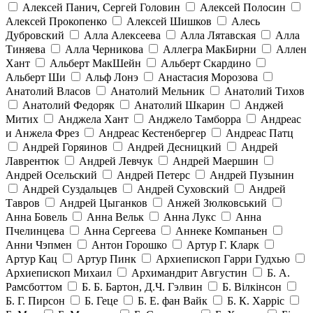
Алексей Панич, Сергей Головин
Алексей Полосин
Алексей Прокопенко
Алексей Шишков
Алесь
Дубровский
Алла Алексеева
Алла Лятавская
Алла
Тиняева
Алла Черникова
Аллегра МакБирни
Аллен
Хант
Альберт МакШейн
Альберт Скардино
Альберт Ши
Альф Лонэ
Анастасия Морозова
Анатолий Власов
Анатолий Мельник
Анатолий Тихов
Анатолий Федоряк
Анатолий Шкарин
Анджей
Митих
Анджела Хант
Анджело Тамборра
Андреас
и Анжела Фрез
Андреас Кестенбергер
Андреас Патц
Андрей Горяинов
Андрей Десницкий
Андрей
Лаврентюк
Андрей Левчук
Андрей Маершин
Андрей Осельский
Андрей Петерс
Андрей Пузынин
Андрей Суздальцев
Андрей Суховский
Андрей
Тавров
Андрей Цыганков
Анжей Зюлковський
Анна Бовель
Анна Вельк
Анна Лукс
Анна
Пчелинцева
Анна Сергеева
Аннеке Компаньен
Анни Чэпмен
Антон Горошко
Артур Г. Кларк
Артур Кац
Артур Пинк
Архиепископ Гарри Гудхью
Архиепископ Михаил
Архимандрит Августин
Б. А.
Рамсботтом
Б. Б. Бартон, Д.Ч. Гэлвин
Б. Вілкінсон
Б. Г. Пирсон
Б. Геце
Б. Е. фан Вайк
Б. К. Харріс