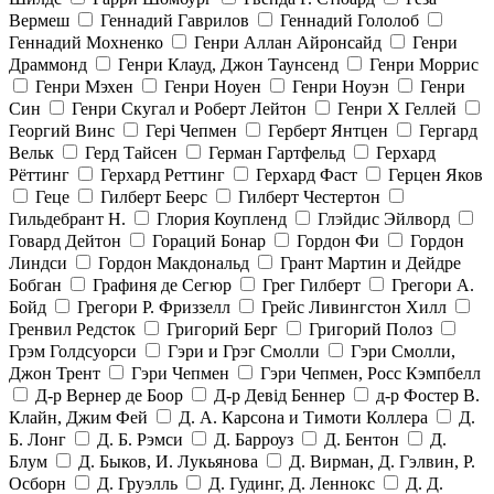
Вермеш
Геннадий Гаврилов
Геннадий Гололоб
Геннадий Мохненко
Генри Аллан Айронсайд
Генри
Драммонд
Генри Клауд, Джон Таунсенд
Генри Моррис
Генри Мэхен
Генри Ноуен
Генри Ноуэн
Генри
Син
Генри Скугал и Роберт Лейтон
Генри Х Геллей
Георгий Винс
Гері Чепмен
Герберт Янтцен
Гергард
Вельк
Герд Тайсен
Герман Гартфельд
Герхард
Рёттинг
Герхард Реттинг
Герхард Фаст
Герцен Яков
Геце
Гилберт Беерс
Гилберт Честертон
Гильдебрант Н.
Глория Коупленд
Глэйдис Эйлворд
Говард Дейтон
Гораций Бонар
Гордон Фи
Гордон
Линдси
Гордон Макдональд
Грант Мартин и Дейдре
Бобган
Графиня де Сегюр
Грег Гилберт
Грегори А.
Бойд
Грегори Р. Фриззелл
Грейс Ливингстон Хилл
Гренвил Редсток
Григорий Берг
Григорий Полоз
Грэм Голдсуорси
Гэри и Грэг Смолли
Гэри Смолли,
Джон Трент
Гэри Чепмен
Гэри Чепмен, Росс Кэмпбелл
Д-р Вернер де Боор
Д-р Девід Беннер
д-р Фостер В.
Клайн, Джим Фей
Д. А. Карсона и Тимоти Коллера
Д.
Б. Лонг
Д. Б. Рэмси
Д. Барроуз
Д. Бентон
Д.
Блум
Д. Быков, И. Лукьянова
Д. Вирман, Д. Гэлвин, Р.
Осборн
Д. Груэлль
Д. Гудинг, Д. Леннокс
Д. Д.