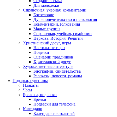
Создание семьи
Для молодежи
Справочная, учебная, комментарии
Богословие
Душепопечительство и психология
Комментарии.Толкования
Малые группы
Справочная, учебная, симфонии
Церковь. История. Религии
Христианский досуг, игры
Настольные игры
Поделки
Сценарии праздников
Христианский досуг
Художественная литература
Биографии, свидетельства
Рассказы, повести, романы
Подарки, сувениры
Плакаты
Часы
Брелоки, подвески
Брелки
Подвески для телефона
Календари
Календарь настольный