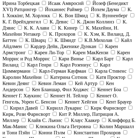
Ирина Торбецкая
Исаак Амвросий
Йозеф (Бенедикт
ХVI) Ратцингер
Йоханнес Раймер
Йохем Даума
К.
І. Хоккінг, М. Хорлокк
К. Вон Шмид
К. Вунненберг
К. Г. Врейхденгил
К. Девис
К. Джон Коллинз
К.
Дэвис
К. К. Алави
К. Кинер
К. Махейни, Н.
Махейни Уитакер
К. Прохоров
К. Хэм, К. Виланд, Д.
Баттен
К. Шварц
К. Шмидт
К.В.Михолав
Кайл
Айдлмен
Кардер Дейв, Дженике Дункан
Карен
Армстронг
Карен Ли-Тор
Карен МакКензи
Карен
Моррис и Род Моррис
Кари Винье
Карл Барт
Карл
Виланд
Карл Генри
Карл Розениус
Карл
Циммерманн
Карл-Герман Кауфман
Карла Стивенс
Каролин Махейни
Катерина Сотник
Катя Проктор
Кевин Деянг
Кевин Леман
Кей Артур
Кен
Андерсон
Кен Бланшар, Фил Ходжес
Кеннет Боа
Кеннет Г. Хаукинс
Кеннет Н. Тейлор
Кеннет О.
Генгель, Уорен С. Бенсон
Кеннет Хейгин
Кент Брауер
Кирил Давей
Кирилл Лукарис
Кирк Фарнсворт
Кирк, Рози Фарнсворт
Кит Р. Миллер, Патриция А.
Миллер
Клайв С. Льюис
Клаус Хаакер
Клиффорд Б.
Мак-Манис
Клюкина Ольга Петровна
Колин Маршалл
и Тони Пэйн
Конни Пэлм
Константин Прохоров