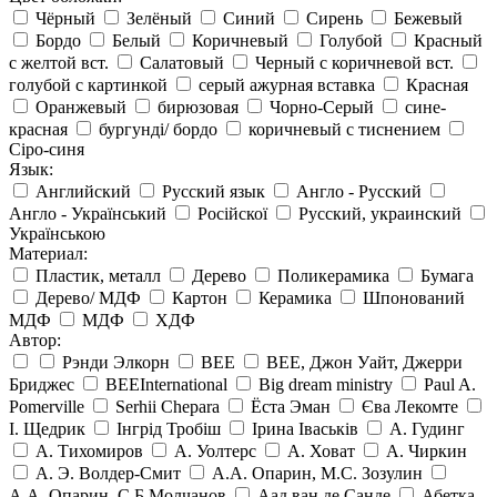
Чёрный
Зелёный
Синий
Сирень
Бежевый
Бордо
Белый
Коричневый
Голубой
Красный
с желтой вст.
Салатовый
Черный с коричневой вст.
голубой с картинкой
серый ажурная вставка
Красная
Оранжевый
бирюзовая
Чорно-Серый
сине-
красная
бургунді/ бордо
коричневый с тиснением
Сіро-синя
Язык:
Английский
Русский язык
Англо - Русский
Англо - Український
Російскої
Русский, украинский
Українською
Материал:
Пластик, металл
Дерево
Поликерамика
Бумага
Дерево/ МДФ
Картон
Керамика
Шпонований
МДФ
МДФ
ХДФ
Автор:
Рэнди Элкорн
BEE
BEE, Джон Уайт, Джерри
Бриджес
BEEInternational
Big dream ministry
Paul A.
Pomerville
Serhii Chepara
Ёста Эман
Єва Лекомте
І. Щедрик
Інгрід Тробіш
Ірина Іваськів
А. Гудинг
А. Тихомиров
А. Уолтерс
А. Ховат
А. Чиркин
А. Э. Волдер-Смит
А.А. Опарин, М.С. Зозулин
А.А. Опарин, С,Б Молчанов
Аад ван де Санде
Абетка