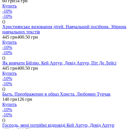
60 грн
54 грн
Купить
-10%
-10%
()
Християнське виховання дітей. Навчальний посібник. Збірник
навчальних текстів
445 грн
400.50 грн
Купить
-10%
-10%
()
Як вивчати Біблію. Кей Артур, Девід Артур, Піт Де Лейсі
445 грн
400.50 грн
Купить
-10%
-10%
()
Быть. Преображение в образ Христа. Любомир Турчак
140 грн
126 грн
Купить
-10%
-10%
()
Господь, мені потрібні відповіді Кей Артур, Девід Артур