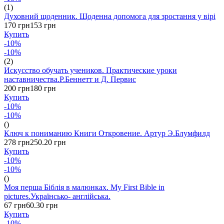
(1)
Духовний щоденник. Щоденна допомога для зростання у вірі
170 грн
153 грн
Купить
-10%
-10%
(2)
Искусство обучать учеников. Практические уроки
наставничества.Р.Беннетт и Д. Первис
200 грн
180 грн
Купить
-10%
-10%
()
Ключ к пониманию Книги Откровение. Артур Э.Блумфилд
278 грн
250.20 грн
Купить
-10%
-10%
()
Моя перша Біблія в малюнках. My First Bible in
pictures.Українсько- англійська.
67 грн
60.30 грн
Купить
-10%