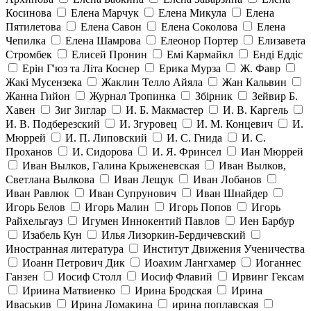
Косинова
Елена Марчук
Елена Микула
Елена
Пятилетова
Елена Савон
Елена Соколова
Елена
Чепилка
Елена Шамрова
Елеонор Портер
Елизавета
Стромбек
Елисей Пронин
Емі Кармайкл
Ендi Еддiс
Ерін Г'юз та Літа Коснер
Ерика Мурза
Ж. Фавр
Жакі Мусензека
Жаклин Телло Айяла
Жан Кальвин
Жанна Гийон
Журнал Тропинка
Збірник
Зейвир Б.
Хавен
Зиг Зиглар
И. Б. Макмастер
И. В. Каргель
И. В. Подберезский
И. Згуровец
И. М. Концевич
И.
Мюррей
И. П. Липовский
И. С. Гнида
И. С.
Проханов
И. Сидорова
И. Я. Фринсел
Иан Мюррей
Иван Вылков, Галина Крыженевская
Иван Вылков,
Светлана Вылкова
Иван Лещук
Иван Лобанов
Иван Равлюк
Иван Супрунович
Иван Шнайдер
Игорь Белов
Игорь Малин
Игорь Попов
Игорь
Райхельгауз
Игумен Иннокентий Павлов
Иен Барбур
Изабель Кун
Илья Лизоркин-Бердичевский
Иностранная литература
Институт Движения Ученичества
Иоанн Петрович Дик
Иоахим Лангхамер
Иоганнес
Ганзен
Иосиф Столл
Иосиф Флавий
Ирвинг Гексам
Ириина Матвиенко
Ирина Бродская
Ирина
Иваськив
Ирина Ломакина
ирина поплавская