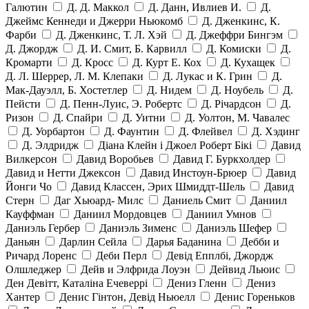
Галютин
Д. Д. Маккол
Д. Данн, Ивлиев И.
Д.
Джеймс Кеннеди и Джерри Ньюкомб
Д. Дженкинс, К.
Фарби
Д. Дженкинс, Т. Л. Хэй
Д. Джеффри Бингэм
Д. Джордж
Д. И. Смит, Б. Карвилл
Д. Комиски
Д.
Кромарти
Д. Кросс
Д. Курт Е. Кох
Д. Кухащек
Д. Л. Шеррер, Л. М. Клепаки
Д. Лукас и К. Грин
Д.
Мак-Дауэлл, Б. Хостетлер
Д. Нидем
Д. Ноубель
Д.
Пейсти
Д. Пенн-Луис, Э. Робертс
Д. Річардсон
Д.
Ризон
Д. Спайри
Д. Уитни
Д. Уолтон, М. Чавалес
Д. Уорбартон
Д. Фаунтин
Д. Флейвел
Д. Хэдинг
Д. Элдридж
Діана Клейн і Джоел Роберт Бікі
Давид
Вилкерсон
Давид Воробьев
Давид Г. Буркхолдер
Давид и Нетти Джексон
Давид Инстоун-Брюер
Давид
Йонги Чо
Давид Классен, Эрих Шмиддт-Шель
Давид
Стерн
Даг Хьюард- Милс
Даниель Смит
Даниил
Кауффман
Даниил Мордовцев
Даниил Умнов
Даниэль Гербер
Даниэль Зименс
Даниэль Шефер
Даньян
Дарлин Сейла
Дарья Баданина
Дебби и
Ричард Лоренс
Деби Перл
Девід Епплбі, Джордж
Олшледжер
Дейв и Элфрида Лоуэн
Дейвид Льюис
Ден Девітт, Каталіна Ечеверрі
Дениз Гленн
Дениз
Хантер
Денис Гінтон, Девід Ньюелл
Денис Гореньков