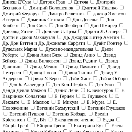
Динеш Д'Суза
Дитрих Гран
Дитяча
Дмитрий
Беспалов
Дмитрий Волошенюк
Дмитрий Ищенко
Дмитрий Федорук
Дмитро Решетник
доктор Эмерсон
Эггерих
Доминик Стэтхем
Дон Девельт
Дон
Колберт
Дон Сиск
Дон Ферберн
Дон Шмирер
Дональд Уитни
Донован Л. Грэм
Дороти Л. Сэйерс
Дотти и Джош Макдауэлл
Др. Джордж Питер Амегин
Др. Дон Бэттен и Др. Джонатан Сарфати
Дуайт Гюнтер
Дудельзак Мария
Духовно-назидательная
Дьюи
Робертс
Дэвид Алан Блэк
Дэвид Анно
Дэвид
Бейкер
Дэвид Вилкерсон
Дэвид Гудинг
Дэвид
Дэвиниш
Дэвид Мелин
Дэвид Паулисон
Дэвид
Петерсен
Дэвид Посон
Дэвид Тинни
Дэвид У.
Андерсон
Дэвид У. Берсо
Дэйв Хант
Дэйзи Осборн
Дэн Б. Алленднр
Дэн Кон-Шербок
Дэн Уилт
Дэнди Дейли Маккол
Дэнис Лейн
Е. Белогуров
Е.
Вавринюк-Солдатова
Е. Герцен
Е. Глушаков
Е.
Лекомте
Е. Маслюк
Е. Микула
Е. Мурза
Е.
Новоженина
Евгений Бахмутский
Евгений Глушаков
Евгений Пушков
Евгения Кобзарь
Евелін
Крістенсон
Ед Віт
Ежедневное чтение
Ездра
Ейпріл Грені
Ейприл Грени
Екатерина Бут
Елена
Архипова
Елена Бабкина
Елена Заварзина
Елена