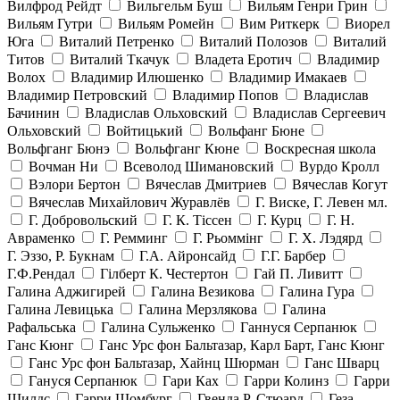
Вилфрод Рейдт
Вильгельм Буш
Вильям Генри Грин
Вильям Гутри
Вильям Ромейн
Вим Риткерк
Виорел
Юга
Виталий Петренко
Виталий Полозов
Виталий
Титов
Виталий Ткачук
Владета Еротич
Владимир
Волох
Владимир Илюшенко
Владимир Имакаев
Владимир Петровский
Владимир Попов
Владислав
Бачинин
Владислав Ольховский
Владислав Сергеевич
Ольховский
Войтицький
Вольфанг Бюне
Вольфганг Бюнэ
Вольфганг Кюне
Воскресная школа
Вочман Ни
Всеволод Шимановский
Вурдо Кролл
Вэлори Бертон
Вячеслав Дмитриев
Вячеслав Когут
Вячеслав Михайлович Журавлёв
Г. Виске, Г. Левен мл.
Г. Добровольский
Г. К. Тiссен
Г. Курц
Г. Н.
Авраменко
Г. Ремминг
Г. Рьоммінг
Г. Х. Лэдярд
Г. Эззо, Р. Букнам
Г.А. Айронсайд
Г.Г. Барбер
Г.Ф.Рендал
Гілберт К. Честертон
Гай П. Ливитт
Галина Аджигирей
Галина Везикова
Галина Гура
Галина Левицька
Галина Мерзлякова
Галина
Рафальська
Галина Сульженко
Ганнуся Серпанюк
Ганс Кюнг
Ганс Урс фон Бальтазар, Карл Барт, Ганс Кюнг
Ганс Урс фон Бальтазар, Хайнц Шюрман
Ганс Шварц
Гануся Серпанюк
Гари Ках
Гарри Колинз
Гарри
Шилдс
Гарри Шомбург
Гвенда Р. Стюард
Геза