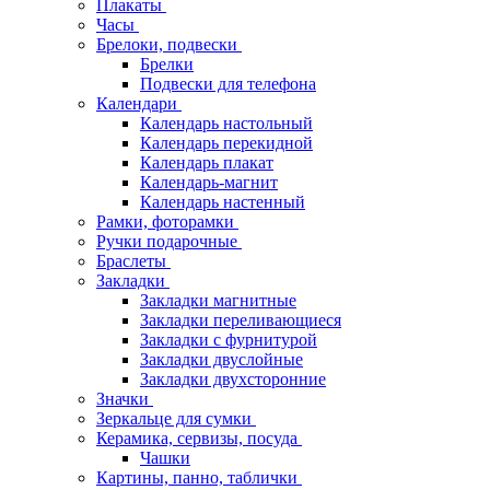
Плакаты
Часы
Брелоки, подвески
Брелки
Подвески для телефона
Календари
Календарь настольный
Календарь перекидной
Календарь плакат
Календарь-магнит
Календарь настенный
Рамки, фоторамки
Ручки подарочные
Браслеты
Закладки
Закладки магнитные
Закладки переливающиеся
Закладки с фурнитурой
Закладки двуслойные
Закладки двухсторонние
Значки
Зеркальце для сумки
Керамика, сервизы, посуда
Чашки
Картины, панно, таблички