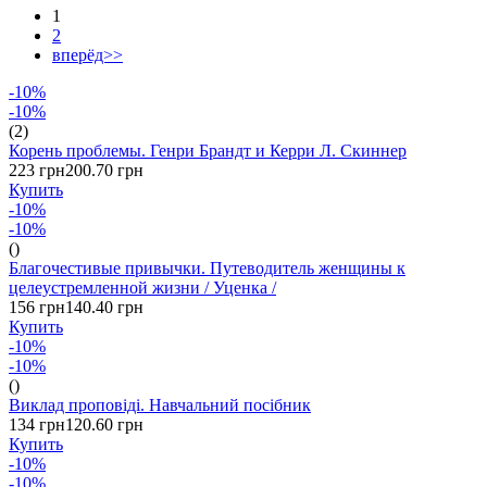
1
2
вперёд>>
-10%
-10%
(2)
Корень проблемы. Генри Брандт и Керри Л. Скиннер
223 грн
200.70 грн
Купить
-10%
-10%
()
Благочестивые привычки. Путеводитель женщины к
целеустремленной жизни / Уценка /
156 грн
140.40 грн
Купить
-10%
-10%
()
Виклад проповіді. Навчальний посібник
134 грн
120.60 грн
Купить
-10%
-10%