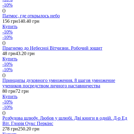
-10%
()
Патмос, где открылось небо
156 грн
140.40 грн
Купить
-10%
-10%
()
Прагнемо до Небесноі Вітчизни. Робочий зошит
48 грн
43.20 грн
Купить
-10%
-10%
()
Принципы духовного умножения. 8 шагов умножение
учеников посредством личного наставничества
80 грн
72 грн
Купить
-10%
-10%
()
Розбудова шлюбу. Любов у шлюбі. Дві книги в одній. Д-р Ед
Віт. Глорія Оукс Перкінс
278 грн
250.20 грн