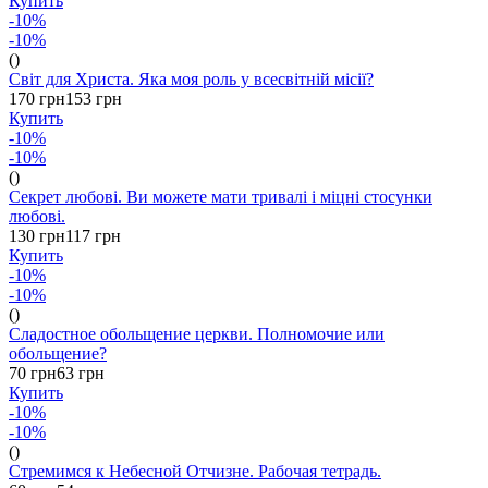
Купить
-10%
-10%
()
Світ для Христа. Яка моя роль у всесвітній місії?
170 грн
153 грн
Купить
-10%
-10%
()
Секрет любові. Ви можете мати тривалі і міцні стосунки
любові.
130 грн
117 грн
Купить
-10%
-10%
()
Сладостное обольщение церкви. Полномочие или
обольщение?
70 грн
63 грн
Купить
-10%
-10%
()
Стремимся к Небесной Отчизне. Рабочая тетрадь.