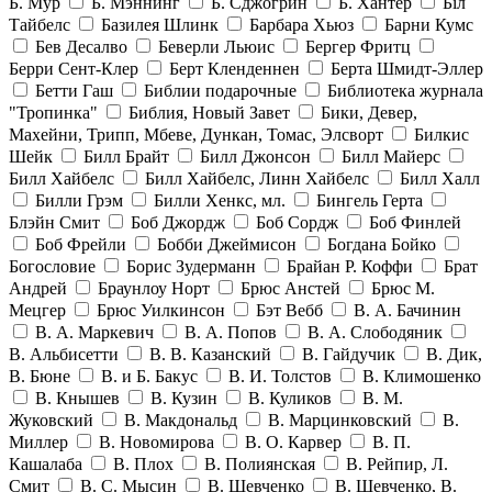
Б. Мур
Б. Мэннинг
Б. Сджогрин
Б. Хантер
Біл
Тайбелс
Базилея Шлинк
Барбара Хьюз
Барни Кумс
Бев Десалво
Беверли Льюис
Бергер Фритц
Берри Сент-Клер
Берт Кленденнен
Берта Шмидт-Эллер
Бетти Гаш
Библии подарочные
Библиотека журнала
"Тропинка"
Библия, Новый Завет
Бики, Девер,
Махейни, Трипп, Мбеве, Дункан, Томас, Элсворт
Билкис
Шейк
Билл Брайт
Билл Джонсон
Билл Майерс
Билл Хайбелс
Билл Хайбелс, Линн Хайбелс
Билл Халл
Билли Грэм
Билли Хенкс, мл.
Бингель Герта
Блэйн Смит
Боб Джордж
Боб Сордж
Боб Финлей
Боб Фрейли
Бобби Джеймисон
Богдана Бойко
Богословие
Борис Зудерманн
Брайан Р. Коффи
Брат
Андрей
Браунлоу Норт
Брюс Анстей
Брюс М.
Мецгер
Брюс Уилкинсон
Бэт Вебб
В. А. Бачинин
В. А. Маркевич
В. А. Попов
В. А. Слободяник
В. Альбисетти
В. В. Казанский
В. Гайдучик
В. Дик,
В. Бюне
В. и Б. Бакус
В. И. Толстов
В. Климошенко
В. Кнышев
В. Кузин
В. Куликов
В. М.
Жуковский
В. Макдональд
В. Марцинковский
В.
Миллер
В. Новомирова
В. О. Карвер
В. П.
Кашалаба
В. Плох
В. Полиянская
В. Рейпир, Л.
Смит
В. С. Мысин
В. Шевченко
В. Шевченко, В.