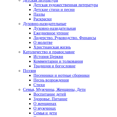
Детская литература
Детская художественная литература
Детские стихи и песни
Пазлы
Раскраски
Духовно-назидательные
Духовно-назидательная
Ежедневное чтение
Лидерство. Руководство. Финансы
О молитве
Христианская жизнь
Католичество и православие
История Церкви
Комментарии и толкования
Традиция и богословие
Поэзия
Песенники и нотные сборники
Песнь возрождения
Стихи
Семья, Мужчины, Женщины, Дети
Воспитание детей
Здоровье. Питание
О женщинах
О мужчинах
Семья и дети