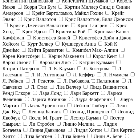
Константин Шаповалов
Константин Шумаков
Король
Иаков
Корри Тен Бум
Кортни Миллер Снид и Синди
Андерсон
Крейг Бартоломью, Майкл Гохин
Крейг
Эванс
Крис Валлотон
Крис Валлоттон, Билл Джонсон
Крис и Джейсон Валлоттон
Крис Тайгрин
Крис
Хенд
Крис Эдсит
Кристина Рой
Кристмас Карол
Кауффман
Кристофер Билей
Кристофер Дойл и Джон
Хейсом
Курт Залкер
Кушнерук Анна
Кэй К.
Джеймс
Кэйти Бразелтон
Кэмпбел Мак- Алпин
Кэрен Кингсбери
Кэрин Маккензи
Кэрол Кент
Кэрол Льюис
Кэролайн Лиф
Кэтрин Кульман
Кэтрин Патерсон
Л. Б. Кауман
Л. Быстрова
Л.
Гассманн
Л. И. Антонова
Л. Кеффер
Л. Нуммела
Л. Райкен
Л. Редсток
Л. Рыбакова, Т. Палаткина
Л.
Савченко
Л. Стил
Ліза Велчер
Лінда Вашингтон,
Ренді Елкорн
Лара Лонд
Лари Баркетт
Лариса
Железняк
Лариса Козинюк
Лаура Звоферинк
Лаура
Мартин
Лаэль Аррингтон
Лейтон Талберт
Леон
Дж. Вуд
Леонид Банчик
Леонид Прищенко
Леонид
Якобчук
Лесли М. Грант
Лестер Бауман
Лестер
Самралл
Ли Стробел
Ливио Мелина
Лидия
Богачева
Лидия Давыдова
Лидия Хотон
Лиз Кертис
Хиггс
Лиза Бергрен
Лиза Бивер
Лили А. Берн