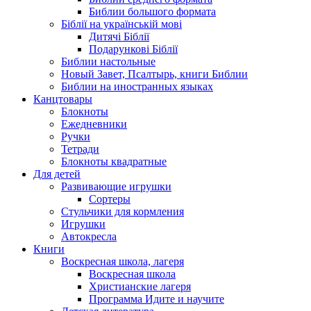
Библии большого формата
Біблії на українській мові
Дитячі Біблії
Подарункові Біблії
Библии настольные
Новый Завет, Псалтырь, книги Библии
Библии на иностранных языках
Канцтовары
Блокноты
Ежедневники
Ручки
Тетради
Блокноты квадратные
Для детей
Развивающие игрушки
Сортеры
Стульчики для кормления
Игрушки
Автокресла
Книги
Воскресная школа, лагеря
Воскресная школа
Христианские лагеря
Программа Идите и научите