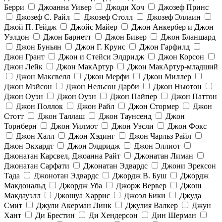
Берри
Джоанна Уивер
Джоди Хоч
Джозеф Принс
Джозеф С. Райл
Джозеф Столл
Джозеф Эллаин
Джой П. Гейдж
Джойс Майер
Джон Анкербер и Джон
Уэлдон
Джон Барнетт
Джон Бивер
Джон Бланшард
Джон Буньян
Джон Г. Круис
Джон Гарфилд
Джон Грант
Джон и Стейси Элдридж
Джон Корсон
Джон Лейк
Джон МакАртур
Джон МакАртур-младший
Джон Максвелл
Джон Мерфи
Джон Миллер
Джон Мэйсон
Джон Нельсон Дарби
Джон Ньютон
Джон Оуэн
Джон Оуэн
Джон Пайпер
Джон Паттон
Джон Поллок
Джон Райл
Джон Стормер
Джон
Стотт
Джон Таллаш
Джон Таунсенд
Джон
Торнберн
Джон Уилмот
Джон Уэсли
Джон Фокс
Джон Халл
Джон Хэдинг
Джон Чарльз Райл
Джон Экхардт
Джон Элдридж
Джон Эллиот
Джонатан Карсвел, Джоанна Райт
Джонатан Лиман
Джонатан Сарфати
Джонатан Эдвардс
Джони Эрексон
Тада
Джонотан Эдвардс
Джордж В. Буш
Джордж
Макдональд
Джордж Уба
Джорж Вервер
Джош
Макдауэлл
Джошуа Харрис
Джоэл Бики
Джуда
Смит
Джули Акерман Линк
Джулия Валкер
Джун
Хант
Ди Брестин
Ди Хендерсон
Дин Шерман