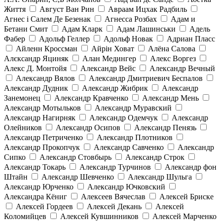
Життя
Август Ван Рин
Авраам Ицхак Радбиль
Агнес і Салем Де Безенак
Агнесса Розбах
Адам и
Бетани Смит
Адам Кларк
Адам Лашинськи
Адель
Фабер
Адольф Геллер
Адольф Новак
Адриан Пласс
Айленн Кроссман
Айрін Ховат
Алёна Салова
Алєксандр Яциняк
Алан Медингер
Алекс Воргез
Алекс Д. Монтойя
Александр Вейс
Александр Вечный
Александр Вялов
Александр Дмитриевич Беспалов
Александр Дудник
Александр Жибрик
Александр
Занемонец
Александр Кравченко
Александр Мень
Александр Мотыльков
Александр Муравский
Александр Нагирняк
Александр Одемчук
Александр
Олейников
Александр Осипов
Александр Пенязь
Александр Петриченко
Александр Плотников
Александр Прокопчук
Александр Савченко
Александр
Сипко
Александр Стовбырь
Александр Строк
Александр Токарь
Александр Турчинов
Александр фон
Штайн
Александр Шевченко
Александр Шульга
Александр Юрченко
Александр Ючковский
Александра Кёниг
Алексеев Вячеслав
Алексей Бриске
Алексей Гордеев
Алексей Декань
Алексей
Коломийцев
Алексей Кувшинников
Алексей Марченко