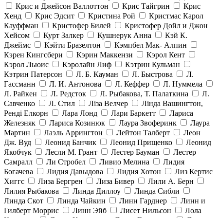
Крис и Джейсон Валлоттон
Крис Тайгрин
Крис
Хенд
Крис Эдсит
Кристина Рой
Кристмас Карол
Кауффман
Кристофер Билей
Кристофер Дойл и Джон
Хейсом
Курт Залкер
Кушнерук Анна
Кэй К.
Джеймс
Кэйти Бразелтон
Кэмпбел Мак- Алпин
Кэрен Кингсбери
Кэрин Маккензи
Кэрол Кент
Кэрол Льюис
Кэролайн Лиф
Кэтрин Кульман
Кэтрин Патерсон
Л. Б. Кауман
Л. Быстрова
Л.
Гассманн
Л. И. Антонова
Л. Кеффер
Л. Нуммела
Л. Райкен
Л. Редсток
Л. Рыбакова, Т. Палаткина
Л.
Савченко
Л. Стил
Ліза Велчер
Лінда Вашингтон,
Ренді Елкорн
Лара Лонд
Лари Баркетт
Лариса
Железняк
Лариса Козинюк
Лаура Звоферинк
Лаура
Мартин
Лаэль Аррингтон
Лейтон Талберт
Леон
Дж. Вуд
Леонид Банчик
Леонид Прищенко
Леонид
Якобчук
Лесли М. Грант
Лестер Бауман
Лестер
Самралл
Ли Стробел
Ливио Мелина
Лидия
Богачева
Лидия Давыдова
Лидия Хотон
Лиз Кертис
Хиггс
Лиза Бергрен
Лиза Бивер
Лили А. Берн
Лилия Рыбакова
Линда Диллоу
Линда Сибли
Линда Скот
Линда Чайкин
Линн Гарднер
Линн и
Гилберт Моррис
Линн Эйб
Лисет Нильсон
Лола