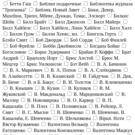
Бетти Гаш
Библии подарочные
Библиотека журнала
"Тропинка"
Библия, Новый Завет
Бики, Девер,
Махейни, Трипп, Мбеве, Дункан, Томас, Элсворт
Билкис
Шейк
Билл Брайт
Билл Джонсон
Билл Майерс
Билл Хайбелс
Билл Хайбелс, Линн Хайбелс
Билл Халл
Билли Грэм
Билли Хенкс, мл.
Бингель Герта
Блэйн Смит
Боб Джордж
Боб Сордж
Боб Финлей
Боб Фрейли
Бобби Джеймисон
Богдана Бойко
Богословие
Борис Зудерманн
Брайан Р. Коффи
Брат
Андрей
Браунлоу Норт
Брюс Анстей
Брюс М.
Мецгер
Брюс Уилкинсон
Бэт Вебб
В. А. Бачинин
В. А. Маркевич
В. А. Попов
В. А. Слободяник
В. Альбисетти
В. В. Казанский
В. Гайдучик
В. Дик,
В. Бюне
В. и Б. Бакус
В. И. Толстов
В. Климошенко
В. Кнышев
В. Кузин
В. Куликов
В. М.
Жуковский
В. Макдональд
В. Марцинковский
В.
Миллер
В. Новомирова
В. О. Карвер
В. П.
Кашалаба
В. Плох
В. Полиянская
В. Рейпир, Л.
Смит
В. С. Мысин
В. Шевченко
В. Шевченко, В.
Кашалаба, Е. Шевченко
В. Шельпякова
Вiршi. Ноти
Віктор Кузьменко
Валентина Велькер
Валентина
Евтушенко
Валентина Коноваленко
Валентина Мацкул