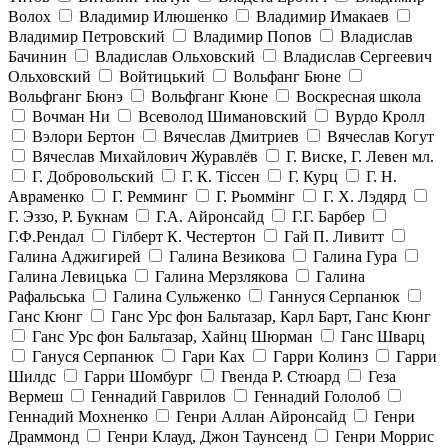
Волох
Владимир Илюшенко
Владимир Имакаев
Владимир Петровский
Владимир Попов
Владислав
Бачинин
Владислав Ольховский
Владислав Сергеевич
Ольховский
Войтицький
Вольфанг Бюне
Вольфганг Бюнэ
Вольфганг Кюне
Воскресная школа
Вочман Ни
Всеволод Шимановский
Вурдо Кролл
Вэлори Бертон
Вячеслав Дмитриев
Вячеслав Когут
Вячеслав Михайлович Журавлёв
Г. Виске, Г. Левен мл.
Г. Добровольский
Г. К. Тiссен
Г. Курц
Г. Н.
Авраменко
Г. Ремминг
Г. Рьоммінг
Г. Х. Лэдярд
Г. Эззо, Р. Букнам
Г.А. Айронсайд
Г.Г. Барбер
Г.Ф.Рендал
Гілберт К. Честертон
Гай П. Ливитт
Галина Аджигирей
Галина Везикова
Галина Гура
Галина Левицька
Галина Мерзлякова
Галина
Рафальська
Галина Сульженко
Ганнуся Серпанюк
Ганс Кюнг
Ганс Урс фон Бальтазар, Карл Барт, Ганс Кюнг
Ганс Урс фон Бальтазар, Хайнц Шюрман
Ганс Шварц
Гануся Серпанюк
Гари Ках
Гарри Колинз
Гарри
Шилдс
Гарри Шомбург
Гвенда Р. Стюард
Геза
Вермеш
Геннадий Гаврилов
Геннадий Гололоб
Геннадий Мохненко
Генри Аллан Айронсайд
Генри
Драммонд
Генри Клауд, Джон Таунсенд
Генри Моррис