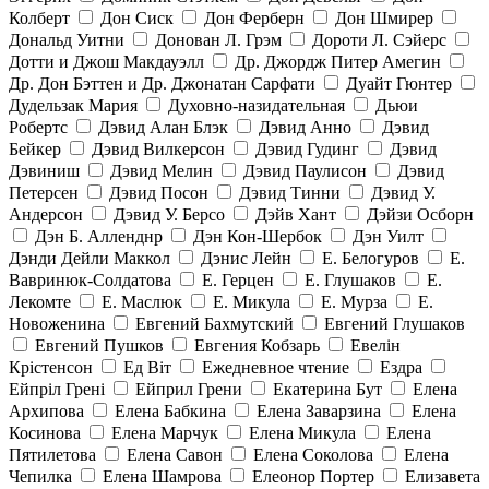
Колберт
Дон Сиск
Дон Ферберн
Дон Шмирер
Дональд Уитни
Донован Л. Грэм
Дороти Л. Сэйерс
Дотти и Джош Макдауэлл
Др. Джордж Питер Амегин
Др. Дон Бэттен и Др. Джонатан Сарфати
Дуайт Гюнтер
Дудельзак Мария
Духовно-назидательная
Дьюи
Робертс
Дэвид Алан Блэк
Дэвид Анно
Дэвид
Бейкер
Дэвид Вилкерсон
Дэвид Гудинг
Дэвид
Дэвиниш
Дэвид Мелин
Дэвид Паулисон
Дэвид
Петерсен
Дэвид Посон
Дэвид Тинни
Дэвид У.
Андерсон
Дэвид У. Берсо
Дэйв Хант
Дэйзи Осборн
Дэн Б. Алленднр
Дэн Кон-Шербок
Дэн Уилт
Дэнди Дейли Маккол
Дэнис Лейн
Е. Белогуров
Е.
Вавринюк-Солдатова
Е. Герцен
Е. Глушаков
Е.
Лекомте
Е. Маслюк
Е. Микула
Е. Мурза
Е.
Новоженина
Евгений Бахмутский
Евгений Глушаков
Евгений Пушков
Евгения Кобзарь
Евелін
Крістенсон
Ед Віт
Ежедневное чтение
Ездра
Ейпріл Грені
Ейприл Грени
Екатерина Бут
Елена
Архипова
Елена Бабкина
Елена Заварзина
Елена
Косинова
Елена Марчук
Елена Микула
Елена
Пятилетова
Елена Савон
Елена Соколова
Елена
Чепилка
Елена Шамрова
Елеонор Портер
Елизавета