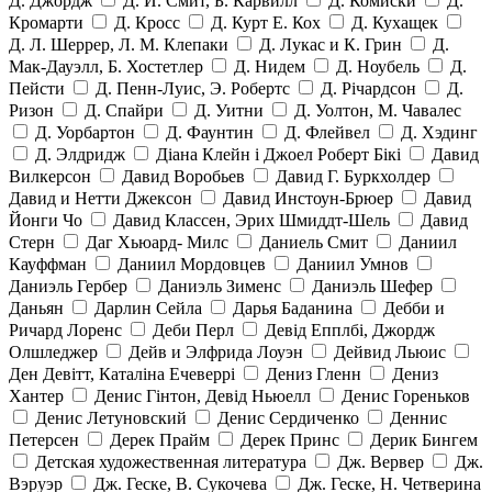
Д. Джордж
Д. И. Смит, Б. Карвилл
Д. Комиски
Д.
Кромарти
Д. Кросс
Д. Курт Е. Кох
Д. Кухащек
Д. Л. Шеррер, Л. М. Клепаки
Д. Лукас и К. Грин
Д.
Мак-Дауэлл, Б. Хостетлер
Д. Нидем
Д. Ноубель
Д.
Пейсти
Д. Пенн-Луис, Э. Робертс
Д. Річардсон
Д.
Ризон
Д. Спайри
Д. Уитни
Д. Уолтон, М. Чавалес
Д. Уорбартон
Д. Фаунтин
Д. Флейвел
Д. Хэдинг
Д. Элдридж
Діана Клейн і Джоел Роберт Бікі
Давид
Вилкерсон
Давид Воробьев
Давид Г. Буркхолдер
Давид и Нетти Джексон
Давид Инстоун-Брюер
Давид
Йонги Чо
Давид Классен, Эрих Шмиддт-Шель
Давид
Стерн
Даг Хьюард- Милс
Даниель Смит
Даниил
Кауффман
Даниил Мордовцев
Даниил Умнов
Даниэль Гербер
Даниэль Зименс
Даниэль Шефер
Даньян
Дарлин Сейла
Дарья Баданина
Дебби и
Ричард Лоренс
Деби Перл
Девід Епплбі, Джордж
Олшледжер
Дейв и Элфрида Лоуэн
Дейвид Льюис
Ден Девітт, Каталіна Ечеверрі
Дениз Гленн
Дениз
Хантер
Денис Гінтон, Девід Ньюелл
Денис Гореньков
Денис Летуновский
Денис Сердиченко
Деннис
Петерсен
Дерек Прайм
Дерек Принс
Дерик Бингем
Детская художественная литература
Дж. Вервер
Дж.
Вэруэр
Дж. Геске, В. Сукочева
Дж. Геске, Н. Четверина