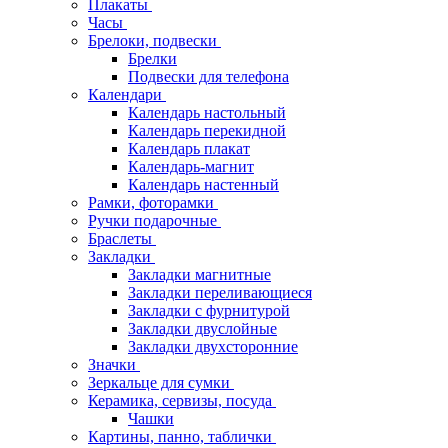
Плакаты
Часы
Брелоки, подвески
Брелки
Подвески для телефона
Календари
Календарь настольный
Календарь перекидной
Календарь плакат
Календарь-магнит
Календарь настенный
Рамки, фоторамки
Ручки подарочные
Браслеты
Закладки
Закладки магнитные
Закладки переливающиеся
Закладки с фурнитурой
Закладки двуслойные
Закладки двухсторонние
Значки
Зеркальце для сумки
Керамика, сервизы, посуда
Чашки
Картины, панно, таблички