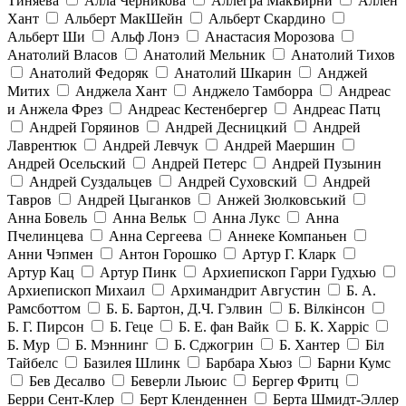
Тиняева
Алла Черникова
Аллегра МакБирни
Аллен
Хант
Альберт МакШейн
Альберт Скардино
Альберт Ши
Альф Лонэ
Анастасия Морозова
Анатолий Власов
Анатолий Мельник
Анатолий Тихов
Анатолий Федоряк
Анатолий Шкарин
Анджей
Митих
Анджела Хант
Анджело Тамборра
Андреас
и Анжела Фрез
Андреас Кестенбергер
Андреас Патц
Андрей Горяинов
Андрей Десницкий
Андрей
Лаврентюк
Андрей Левчук
Андрей Маершин
Андрей Осельский
Андрей Петерс
Андрей Пузынин
Андрей Суздальцев
Андрей Суховский
Андрей
Тавров
Андрей Цыганков
Анжей Зюлковський
Анна Бовель
Анна Вельк
Анна Лукс
Анна
Пчелинцева
Анна Сергеева
Аннеке Компаньен
Анни Чэпмен
Антон Горошко
Артур Г. Кларк
Артур Кац
Артур Пинк
Архиепископ Гарри Гудхью
Архиепископ Михаил
Архимандрит Августин
Б. А.
Рамсботтом
Б. Б. Бартон, Д.Ч. Гэлвин
Б. Вілкінсон
Б. Г. Пирсон
Б. Геце
Б. Е. фан Вайк
Б. К. Харріс
Б. Мур
Б. Мэннинг
Б. Сджогрин
Б. Хантер
Біл
Тайбелс
Базилея Шлинк
Барбара Хьюз
Барни Кумс
Бев Десалво
Беверли Льюис
Бергер Фритц
Берри Сент-Клер
Берт Кленденнен
Берта Шмидт-Эллер