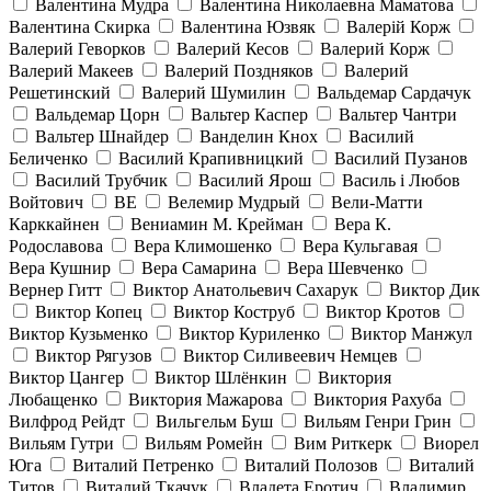
Валентина Мудра
Валентина Николаевна Маматова
Валентина Скирка
Валентина Юзвяк
Валерій Корж
Валерий Геворков
Валерий Кесов
Валерий Корж
Валерий Макеев
Валерий Поздняков
Валерий
Решетинский
Валерий Шумилин
Вальдемар Сардачук
Вальдемар Цорн
Вальтер Каспер
Вальтер Чантри
Вальтер Шнайдер
Ванделин Кнох
Василий
Беличенко
Василий Крапивницкий
Василий Пузанов
Василий Трубчик
Василий Ярош
Василь і Любов
Войтович
ВЕ
Велемир Мудрый
Вели-Матти
Карккайнен
Вениамин М. Крейман
Вера К.
Родославова
Вера Климошенко
Вера Кульгавая
Вера Кушнир
Вера Самарина
Вера Шевченко
Вернер Гитт
Виктор Анатольевич Сахарук
Виктор Дик
Виктор Копец
Виктор Коструб
Виктор Кротов
Виктор Кузьменко
Виктор Куриленко
Виктор Манжул
Виктор Рягузов
Виктор Силивеевич Немцев
Виктор Цангер
Виктор Шлёнкин
Виктория
Любащенко
Виктория Мажарова
Виктория Рахуба
Вилфрод Рейдт
Вильгельм Буш
Вильям Генри Грин
Вильям Гутри
Вильям Ромейн
Вим Риткерк
Виорел
Юга
Виталий Петренко
Виталий Полозов
Виталий
Титов
Виталий Ткачук
Владета Еротич
Владимир