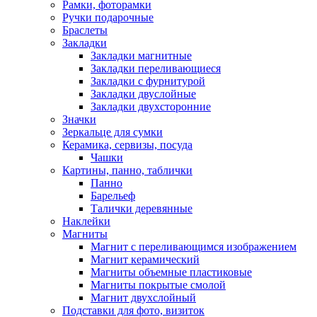
Рамки, фоторамки
Ручки подарочные
Браслеты
Закладки
Закладки магнитные
Закладки переливающиеся
Закладки с фурнитурой
Закладки двуслойные
Закладки двухсторонние
Значки
Зеркальце для сумки
Керамика, сервизы, посуда
Чашки
Картины, панно, таблички
Панно
Барельеф
Талички деревянные
Наклейки
Магниты
Магнит с переливающимся изображением
Магнит керамический
Магниты объемные пластиковые
Магниты покрытые смолой
Магнит двухслойный
Подставки для фото, визиток