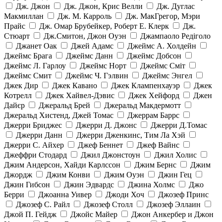
Дж. Джон
Дж. Джон, Крис Велли
Дж. Дуглас
Макмиллан
Дж. М. Карроль
Дж. МакГрегор, Мэри
Прайс
Дж. Омар Брубейкер, Роберт Е. Клерк
Дж.
Стюарт
Дж.Смитон, Джон Оуэн
Джампаоло Редіголо
Джанет Оак
Джей Адамс
Джеймс А. Холдейн
Джеймс Брага
Джеймс Данн
Джеймс Добсон
Джеймс Л. Гарлоу
Джеймс Норт
Джеймс Сміт
Джеймс Смит
Джеймс Ч. Гэлвин
Джеймс Энгел
Джек Дир
Джек Кавано
Джек Клампенхауэр
Джек
Котрелл
Джек Хайвел-Дэвис
Джек Хейфорд
Джен
Дайєр
Джеральд Брей
Джеральд Макдермотт
Джеральд Хистенд, Джей Томас
Джеррам Баррс
Джерри Бриджес
Джерри Д. Джонс
Джерри Д.Томас
Джерри Данн
Джерри Дженкинс, Тим Ла Хэй
Джерри С. Айхер
Джеф Беннет
Джеф Вайнс
Джеффри Стодард
Джил Джонстоун
Джил Холис
Джим Андерсон, Хайди Карлссон
Джим Бернс
Джим
Джордж
Джим Конви
Джим Оуэн
Джин Гец
Джин Гибсон
Джин Эдвардс
Джина Холмс
Джо
Берри
Джоанна Уивер
Джоди Хоч
Джозеф Принс
Джозеф С. Райл
Джозеф Столл
Джозеф Эллаин
Джой П. Гейдж
Джойс Майер
Джон Анкербер и Джон