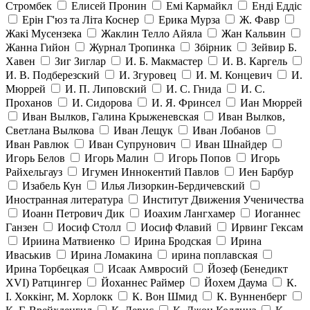
Стромбек
Елисей Пронин
Емі Кармайкл
Ендi Еддiс
Ерін Г'юз та Літа Коснер
Ерика Мурза
Ж. Фавр
Жакі Мусензека
Жаклин Телло Айяла
Жан Кальвин
Жанна Гийон
Журнал Тропинка
Збірник
Зейвир Б.
Хавен
Зиг Зиглар
И. Б. Макмастер
И. В. Каргель
И. В. Подберезский
И. Згуровец
И. М. Концевич
И.
Мюррей
И. П. Липовский
И. С. Гнида
И. С.
Проханов
И. Сидорова
И. Я. Фринсел
Иан Мюррей
Иван Вылков, Галина Крыженевская
Иван Вылков,
Светлана Вылкова
Иван Лещук
Иван Лобанов
Иван Равлюк
Иван Супрунович
Иван Шнайдер
Игорь Белов
Игорь Малин
Игорь Попов
Игорь
Райхельгауз
Игумен Иннокентий Павлов
Иен Барбур
Изабель Кун
Илья Лизоркин-Бердичевский
Иностранная литература
Институт Движения Ученичества
Иоанн Петрович Дик
Иоахим Лангхамер
Иоганнес
Ганзен
Иосиф Столл
Иосиф Флавий
Ирвинг Гексам
Ириина Матвиенко
Ирина Бродская
Ирина
Иваськив
Ирина Ломакина
ирина поплавская
Ирина Торбецкая
Исаак Амвросий
Йозеф (Бенедикт
ХVI) Ратцингер
Йоханнес Раймер
Йохем Даума
К.
І. Хоккінг, М. Хорлокк
К. Вон Шмид
К. Вунненберг