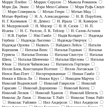
Морріс Плейнс
Моррис Серулло
Мыкола Романюк
Мэри Дж. Эванс
Мэри Менз Саймон
Мэри Руфь Своуп
Мэри Сомервиль
Мэтью Генри
Мэтью Мид
Мэтью Фрейзер
Н. А. Александренко
Н. В. Порублев,
Н. Г. Калмыков
Н. Демосс
Н. Ирала
Н. Камерон
Н. Мазуровский
Н. Моузер
Н. Н. Сизов
Н. П.
Исаева
Н. С. Уилсон, Л. К. Тейлор
Н. Салов-Астахов
Н.В. Горбач
Нікі Гамбл
Надія Колядич
Надежда
Гербиш
Надежда Лысенко
Надежда Оверчук
Надежда Орлова
Назвать
Найджел Лейси
Наталія
Корешняк
Наталья Винс
Наталья Годован
Наталья
Гурмеза
Наталья Попова
Наталья Свистун
Наталья
Швец
Наталья Шевченко
Наталья Щеглова
Наталья
Юнак
Наталя Чайковська
Натаниэль Гортворн
Нелли Блок, Констанция Нолтинг
Нелли Логовская
Ненси Ван-Плет
Несортированные
Никки Гамбл
Никки и Шила Ли
Никки Круз
Никодим Марчук
Николай Водневский
Николай Гаврилов
Николай
Гарасаян
Николай Дорошенко
Николай Копец
Николай Лесков
Николай Храпов
Николай Шепель
Николас Де Ланж
Николас Т. Райт
Николас Томас Райт
Николас Уайзмен
Нил Андерсон
Нил Андерсон