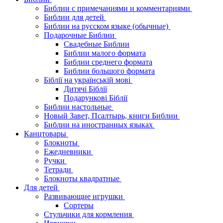
Библии с примечаниями и комментариями
Библии для детей
Библии на русском языке (обычные)
Подарочные Библии
Свадебные Библии
Библии малого формата
Библии среднего формата
Библии большого формата
Біблії на українській мові
Дитячі Біблії
Подарункові Біблії
Библии настольные
Новый Завет, Псалтырь, книги Библии
Библии на иностранных языках
Канцтовары
Блокноты
Ежедневники
Ручки
Тетради
Блокноты квадратные
Для детей
Развивающие игрушки
Сортеры
Стульчики для кормления