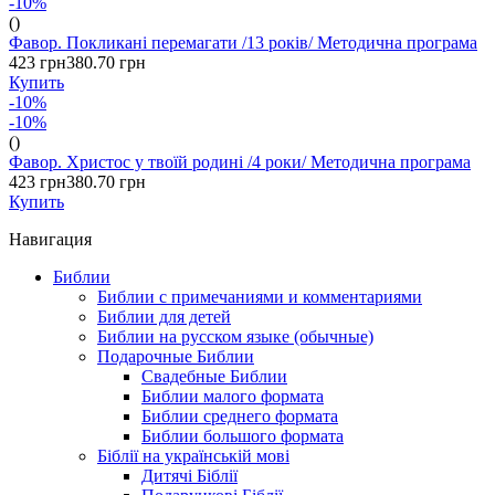
-10%
()
Фавор. Покликані перемагати /13 років/ Методична програма
423 грн
380.70 грн
Купить
-10%
-10%
()
Фавор. Христос у твоїй родині /4 роки/ Методична програма
423 грн
380.70 грн
Купить
Навигация
Библии
Библии с примечаниями и комментариями
Библии для детей
Библии на русском языке (обычные)
Подарочные Библии
Свадебные Библии
Библии малого формата
Библии среднего формата
Библии большого формата
Біблії на українській мові
Дитячі Біблії