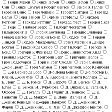
Генри Мэхен
Генри Ноуен
Генри Ноуэн
Генри
Син
Генри Скугал и Роберт Лейтон
Генри Х Геллей
Георгий Винс
Гері Чепмен
Герберт Янтцен
Гергард
Вельк
Герд Тайсен
Герман Гартфельд
Герхард
Рёттинг
Герхард Реттинг
Герхард Фаст
Герцен Яков
Геце
Гилберт Беерс
Гилберт Честертон
Гильдебрант Н.
Глория Коупленд
Глэйдис Эйлворд
Говард Дейтон
Гораций Бонар
Гордон Фи
Гордон
Линдси
Гордон Макдональд
Грант Мартин и Дейдре
Бобган
Графиня де Сегюр
Грег Гилберт
Грегори А.
Бойд
Грегори Р. Фриззелл
Грейс Ливингстон Хилл
Гренвил Редсток
Григорий Берг
Григорий Полоз
Грэм Голдсуорси
Гэри и Грэг Смолли
Гэри Смолли,
Джон Трент
Гэри Чепмен
Гэри Чепмен, Росс Кэмпбелл
Д-р Вернер де Боор
Д-р Девід Беннер
д-р Фостер В.
Клайн, Джим Фей
Д. А. Карсона и Тимоти Коллера
Д.
Б. Лонг
Д. Б. Рэмси
Д. Барроуз
Д. Бентон
Д.
Блум
Д. Быков, И. Лукьянова
Д. Вирман, Д. Гэлвин, Р.
Осборн
Д. Груэлль
Д. Гудинг, Д. Леннокс
Д. Д.
Галютин
Д. Д. Маккол
Д. Данн, Ивлиев И.
Д.
Джеймс Кеннеди и Джерри Ньюкомб
Д. Дженкинс, К.
Фарби
Д. Дженкинс, Т. Л. Хэй
Д. Джеффри Бингэм