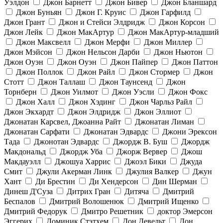
Уэлдон
Джон Барнетт
Джон Бивер
Джон Бланшард
Джон Буньян
Джон Г. Круис
Джон Гарфилд
Джон Грант
Джон и Стейси Элдридж
Джон Корсон
Джон Лейк
Джон МакАртур
Джон МакАртур-младший
Джон Максвелл
Джон Мерфи
Джон Миллер
Джон Мэйсон
Джон Нельсон Дарби
Джон Ньютон
Джон Оуэн
Джон Оуэн
Джон Пайпер
Джон Паттон
Джон Поллок
Джон Райл
Джон Стормер
Джон
Стотт
Джон Таллаш
Джон Таунсенд
Джон
Торнберн
Джон Уилмот
Джон Уэсли
Джон Фокс
Джон Халл
Джон Хэдинг
Джон Чарльз Райл
Джон Экхардт
Джон Элдридж
Джон Эллиот
Джонатан Карсвел, Джоанна Райт
Джонатан Лиман
Джонатан Сарфати
Джонатан Эдвардс
Джони Эрексон
Тада
Джонотан Эдвардс
Джордж В. Буш
Джордж
Макдональд
Джордж Уба
Джорж Вервер
Джош
Макдауэлл
Джошуа Харрис
Джоэл Бики
Джуда
Смит
Джули Акерман Линк
Джулия Валкер
Джун
Хант
Ди Брестин
Ди Хендерсон
Дин Шерман
Динеш Д'Суза
Дитрих Гран
Дитяча
Дмитрий
Беспалов
Дмитрий Волошенюк
Дмитрий Ищенко
Дмитрий Федорук
Дмитро Решетник
доктор Эмерсон
Эггерих
Доминик Стэтхем
Дон Девельт
Дон