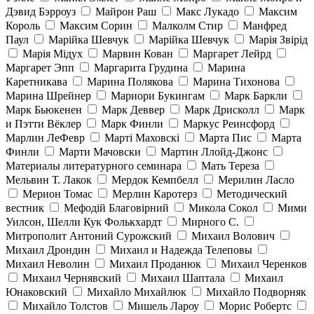
Дэвид Бэрроуз
Майрон Раш
Макс Лукадо
Максим
Король
Максим Сорин
Малколм Стир
Манфред
Паул
Марійка Шевчук
Марійка Шевчук
Марія Звірід
Марія Мідух
Марвин Кован
Маргарет Лейрд
Маргарет Эпп
Маргарита Грудина
Марина
Каретникава
Марина Полякова
Марина Тихонова
Марина Шрейнер
Мариори Букингам
Марк Баркли
Марк Бьюкенен
Марк Деввер
Марк Дрисколл
Марк
и Пэтти Вёклер
Марк Финли
Маркус Реинсфорд
Марлин ЛеФевр
Марті Маховскі
Марта Пис
Марта
Финли
Марти Мачовски
Мартин Ллойд-Джонс
Материалы литературного семинара
Мать Тереза
Мельвин Т. Лакок
Мердок Кемпбелл
Мерилин Ласло
Мерион Томас
Мерлин Каротерз
Методический
вестник
Мефодій Благовірний
Микола Сокол
Мими
Уилсон, Шелли Кук Фолькхардт
Мирного С.
Митрополит Антоний Сурожский
Михаил Волович
Михаил Дрондин
Михаил и Надежда Телеповы
Михаил Неволин
Михаил Проданюк
Михаил Черенков
Михаил Чернявский
Михаил Шаптала
Михаил
Юнаковский
Михайло Михайлюк
Михайло Подворняк
Михайло Толстов
Мишель Лароу
Морис Робертс