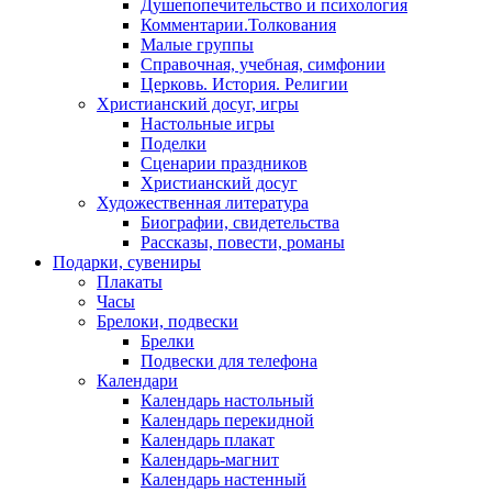
Душепопечительство и психология
Комментарии.Толкования
Малые группы
Справочная, учебная, симфонии
Церковь. История. Религии
Христианский досуг, игры
Настольные игры
Поделки
Сценарии праздников
Христианский досуг
Художественная литература
Биографии, свидетельства
Рассказы, повести, романы
Подарки, сувениры
Плакаты
Часы
Брелоки, подвески
Брелки
Подвески для телефона
Календари
Календарь настольный
Календарь перекидной
Календарь плакат
Календарь-магнит
Календарь настенный