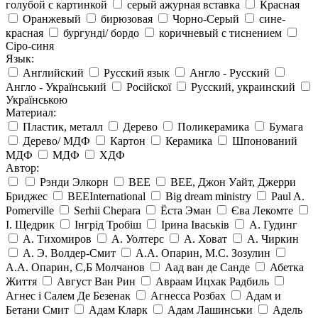
голубой с картинкой
серый ажурная вставка
Красная
Оранжевый
бирюзовая
Чорно-Серый
сине-
красная
бургунді/ бордо
коричневый с тиснением
Сіро-синя
Язык:
Английский
Русский язык
Англо - Русский
Англо - Український
Російскої
Русский, украинский
Українською
Материал:
Пластик, металл
Дерево
Поликерамика
Бумага
Дерево/ МДФ
Картон
Керамика
Шпонований
МДФ
МДФ
ХДФ
Автор:
Рэнди Элкорн
BEE
BEE, Джон Уайт, Джерри
Бриджес
BEEInternational
Big dream ministry
Paul A.
Pomerville
Serhii Chepara
Ёста Эман
Єва Лекомте
І. Щедрик
Інгрід Тробіш
Ірина Іваськів
А. Гудинг
А. Тихомиров
А. Уолтерс
А. Ховат
А. Чиркин
А. Э. Волдер-Смит
А.А. Опарин, М.С. Зозулин
А.А. Опарин, С,Б Молчанов
Аад ван де Санде
Абетка
Життя
Август Ван Рин
Авраам Ицхак Радбиль
Агнес і Салем Де Безенак
Агнесса Розбах
Адам и
Бетани Смит
Адам Кларк
Адам Лашинськи
Адель