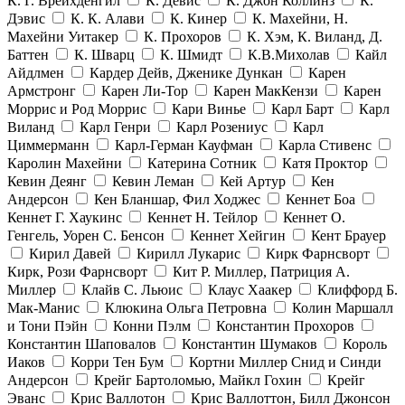
К. Г. Врейхденгил
К. Девис
К. Джон Коллинз
К.
Дэвис
К. К. Алави
К. Кинер
К. Махейни, Н.
Махейни Уитакер
К. Прохоров
К. Хэм, К. Виланд, Д.
Баттен
К. Шварц
К. Шмидт
К.В.Михолав
Кайл
Айдлмен
Кардер Дейв, Дженике Дункан
Карен
Армстронг
Карен Ли-Тор
Карен МакКензи
Карен
Моррис и Род Моррис
Кари Винье
Карл Барт
Карл
Виланд
Карл Генри
Карл Розениус
Карл
Циммерманн
Карл-Герман Кауфман
Карла Стивенс
Каролин Махейни
Катерина Сотник
Катя Проктор
Кевин Деянг
Кевин Леман
Кей Артур
Кен
Андерсон
Кен Бланшар, Фил Ходжес
Кеннет Боа
Кеннет Г. Хаукинс
Кеннет Н. Тейлор
Кеннет О.
Генгель, Уорен С. Бенсон
Кеннет Хейгин
Кент Брауер
Кирил Давей
Кирилл Лукарис
Кирк Фарнсворт
Кирк, Рози Фарнсворт
Кит Р. Миллер, Патриция А.
Миллер
Клайв С. Льюис
Клаус Хаакер
Клиффорд Б.
Мак-Манис
Клюкина Ольга Петровна
Колин Маршалл
и Тони Пэйн
Конни Пэлм
Константин Прохоров
Константин Шаповалов
Константин Шумаков
Король
Иаков
Корри Тен Бум
Кортни Миллер Снид и Синди
Андерсон
Крейг Бартоломью, Майкл Гохин
Крейг
Эванс
Крис Валлотон
Крис Валлоттон, Билл Джонсон