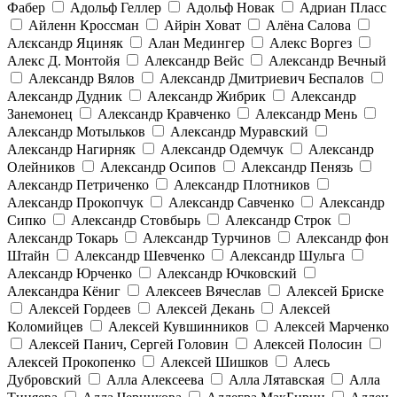
Фабер
Адольф Геллер
Адольф Новак
Адриан Пласс
Айленн Кроссман
Айрін Ховат
Алёна Салова
Алєксандр Яциняк
Алан Медингер
Алекс Воргез
Алекс Д. Монтойя
Александр Вейс
Александр Вечный
Александр Вялов
Александр Дмитриевич Беспалов
Александр Дудник
Александр Жибрик
Александр
Занемонец
Александр Кравченко
Александр Мень
Александр Мотыльков
Александр Муравский
Александр Нагирняк
Александр Одемчук
Александр
Олейников
Александр Осипов
Александр Пенязь
Александр Петриченко
Александр Плотников
Александр Прокопчук
Александр Савченко
Александр
Сипко
Александр Стовбырь
Александр Строк
Александр Токарь
Александр Турчинов
Александр фон
Штайн
Александр Шевченко
Александр Шульга
Александр Юрченко
Александр Ючковский
Александра Кёниг
Алексеев Вячеслав
Алексей Бриске
Алексей Гордеев
Алексей Декань
Алексей
Коломийцев
Алексей Кувшинников
Алексей Марченко
Алексей Панич, Сергей Головин
Алексей Полосин
Алексей Прокопенко
Алексей Шишков
Алесь
Дубровский
Алла Алексеева
Алла Лятавская
Алла