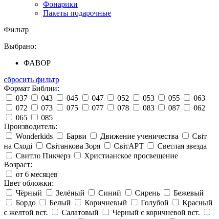
Фонарики
Пакеты подарочные
Фильтр
Выбрано:
ФАВОР
сбросить фильтр
Формат Библии:
037
043
045
047
052
053
055
063
072
073
075
077
078
083
087
062
065
085
Производитель:
Wonderkids
Барви
Движение ученичества
Світ
на Сході
Світанкова Зоря
СвітАРТ
Светлая звезда
Свитло Пикчерз
Христианское просвещение
Возраст:
от 6 месяцев
Цвет обложки:
Чёрный
Зелёный
Синий
Сирень
Бежевый
Бордо
Белый
Коричневый
Голубой
Красный
с желтой вст.
Салатовый
Черный с коричневой вст.