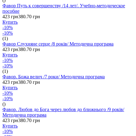
()
Фавор Путь к совершенству /14 лет/. Учебно-методическое
пособие
423 грн
380.70 грн
Купить
-10%
-10%
(1)
Фавор Слухняне серце /8 років/ Методична програма
423 грн
380.70 грн
Купить
-10%
-10%
(1)
Фавор. Божа велич /7 роки/ Методична програма
423 грн
380.70 грн
Купить
-10%
-10%
()
Фавор. Любов до Бога через любов до ближнього /9 років/
Методична програма
423 грн
380.70 грн
Купить
-10%