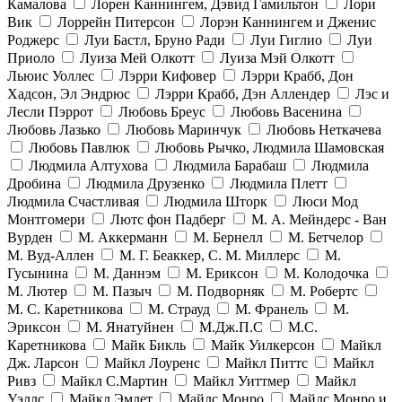
Камалова
Лорен Каннингем, Дэвид Гамильтон
Лори
Вик
Лоррейн Питерсон
Лорэн Каннингем и Дженис
Роджерс
Луи Бастл, Бруно Ради
Луи Гиглио
Луи
Приоло
Луиза Мей Олкотт
Луиза Мэй Олкотт
Льюис Уоллес
Лэрри Кифовер
Лэрри Крабб, Дон
Хадсон, Эл Эндрюс
Лэрри Крабб, Дэн Аллендер
Лэс и
Лесли Пэррот
Любовь Бреус
Любовь Васенина
Любовь Лазько
Любовь Маринчук
Любовь Неткачева
Любовь Павлюк
Любовь Рычко, Людмила Шамовская
Людмила Алтухова
Людмила Барабаш
Людмила
Дробина
Людмила Друзенко
Людмила Плетт
Людмила Счастливая
Людмила Шторк
Люси Мод
Монтгомери
Лютс фон Падберг
М. А. Мейндерс - Ван
Вурден
М. Аккерманн
М. Бернелл
М. Бетчелор
М. Вуд-Аллен
М. Г. Беаккер, С. М. Миллерс
М.
Гусынина
М. Даннэм
М. Ериксон
М. Колодочка
М. Лютер
М. Пазыч
М. Подворняк
М. Робертс
М. С. Каретникова
М. Страуд
М. Франель
М.
Эриксон
М. Янатуйнен
М.Дж.П.С
М.С.
Каретникова
Майк Бикль
Майк Уилкерсон
Майкл
Дж. Ларсон
Майкл Лоуренс
Майкл Питтс
Майкл
Ривз
Майкл С.Мартин
Майкл Уиттмер
Майкл
Уэллс
Майкл Эмлет
Майлс Монро
Майлс Монро и