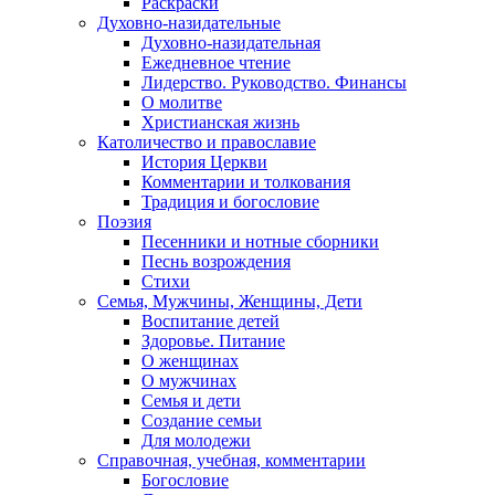
Раскраски
Духовно-назидательные
Духовно-назидательная
Ежедневное чтение
Лидерство. Руководство. Финансы
О молитве
Христианская жизнь
Католичество и православие
История Церкви
Комментарии и толкования
Традиция и богословие
Поэзия
Песенники и нотные сборники
Песнь возрождения
Стихи
Семья, Мужчины, Женщины, Дети
Воспитание детей
Здоровье. Питание
О женщинах
О мужчинах
Семья и дети
Создание семьи
Для молодежи
Справочная, учебная, комментарии
Богословие