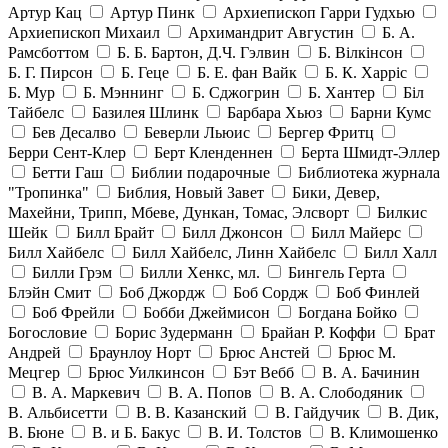
Артур Кац
Артур Пинк
Архиепископ Гарри Гудхью
Архиепископ Михаил
Архимандрит Августин
Б. А.
Рамсботтом
Б. Б. Бартон, Д.Ч. Гэлвин
Б. Вілкінсон
Б. Г. Пирсон
Б. Геце
Б. Е. фан Вайк
Б. К. Харріс
Б. Мур
Б. Мэннинг
Б. Сджогрин
Б. Хантер
Біл
Тайбелс
Базилея Шлинк
Барбара Хьюз
Барни Кумс
Бев Десалво
Беверли Льюис
Бергер Фритц
Берри Сент-Клер
Берт Кленденнен
Берта Шмидт-Эллер
Бетти Гаш
Библии подарочные
Библиотека журнала
"Тропинка"
Библия, Новый Завет
Бики, Девер,
Махейни, Трипп, Мбеве, Дункан, Томас, Элсворт
Билкис
Шейк
Билл Брайт
Билл Джонсон
Билл Майерс
Билл Хайбелс
Билл Хайбелс, Линн Хайбелс
Билл Халл
Билли Грэм
Билли Хенкс, мл.
Бингель Герта
Блэйн Смит
Боб Джордж
Боб Сордж
Боб Финлей
Боб Фрейли
Бобби Джеймисон
Богдана Бойко
Богословие
Борис Зудерманн
Брайан Р. Коффи
Брат
Андрей
Браунлоу Норт
Брюс Анстей
Брюс М.
Мецгер
Брюс Уилкинсон
Бэт Вебб
В. А. Бачинин
В. А. Маркевич
В. А. Попов
В. А. Слободяник
В. Альбисетти
В. В. Казанский
В. Гайдучик
В. Дик,
В. Бюне
В. и Б. Бакус
В. И. Толстов
В. Климошенко