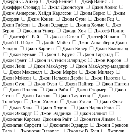
Джерри С. Айхер
Джеф Беннет
Джеф Вайнс
Джеффри Стодард
Джил Джонстоун
Джил Холис
Джим Андерсон, Хайди Карлссон
Джим Бернс
Джим
Джордж
Джим Конви
Джим Оуэн
Джин Гец
Джин Гибсон
Джин Эдвардс
Джина Холмс
Джо
Берри
Джоанна Уивер
Джоди Хоч
Джозеф Принс
Джозеф С. Райл
Джозеф Столл
Джозеф Эллаин
Джой П. Гейдж
Джойс Майер
Джон Анкербер и Джон
Уэлдон
Джон Барнетт
Джон Бивер
Джон Бланшард
Джон Буньян
Джон Г. Круис
Джон Гарфилд
Джон Грант
Джон и Стейси Элдридж
Джон Корсон
Джон Лейк
Джон МакАртур
Джон МакАртур-младший
Джон Максвелл
Джон Мерфи
Джон Миллер
Джон Мэйсон
Джон Нельсон Дарби
Джон Ньютон
Джон Оуэн
Джон Оуэн
Джон Пайпер
Джон Паттон
Джон Поллок
Джон Райл
Джон Стормер
Джон
Стотт
Джон Таллаш
Джон Таунсенд
Джон
Торнберн
Джон Уилмот
Джон Уэсли
Джон Фокс
Джон Халл
Джон Хэдинг
Джон Чарльз Райл
Джон Экхардт
Джон Элдридж
Джон Эллиот
Джонатан Карсвел, Джоанна Райт
Джонатан Лиман
Джонатан Сарфати
Джонатан Эдвардс
Джони Эрексон
Тада
Джонотан Эдвардс
Джордж В. Буш
Джордж