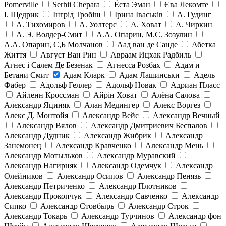
Pomerville
Serhii Chepara
Ёста Эман
Єва Лекомте
І. Щедрик
Інгрід Тробіш
Ірина Іваськів
А. Гудинг
А. Тихомиров
А. Уолтерс
А. Ховат
А. Чиркин
А. Э. Волдер-Смит
А.А. Опарин, М.С. Зозулин
А.А. Опарин, С,Б Молчанов
Аад ван де Санде
Абетка
Життя
Август Ван Рин
Авраам Ицхак Радбиль
Агнес і Салем Де Безенак
Агнесса Розбах
Адам и
Бетани Смит
Адам Кларк
Адам Лашинськи
Адель
Фабер
Адольф Геллер
Адольф Новак
Адриан Пласс
Айленн Кроссман
Айрін Ховат
Алёна Салова
Алєксандр Яциняк
Алан Медингер
Алекс Воргез
Алекс Д. Монтойя
Александр Вейс
Александр Вечный
Александр Вялов
Александр Дмитриевич Беспалов
Александр Дудник
Александр Жибрик
Александр
Занемонец
Александр Кравченко
Александр Мень
Александр Мотыльков
Александр Муравский
Александр Нагирняк
Александр Одемчук
Александр
Олейников
Александр Осипов
Александр Пенязь
Александр Петриченко
Александр Плотников
Александр Прокопчук
Александр Савченко
Александр
Сипко
Александр Стовбырь
Александр Строк
Александр Токарь
Александр Турчинов
Александр фон