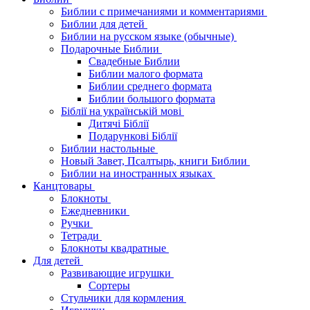
Библии с примечаниями и комментариями
Библии для детей
Библии на русском языке (обычные)
Подарочные Библии
Свадебные Библии
Библии малого формата
Библии среднего формата
Библии большого формата
Біблії на українській мові
Дитячі Біблії
Подарункові Біблії
Библии настольные
Новый Завет, Псалтырь, книги Библии
Библии на иностранных языках
Канцтовары
Блокноты
Ежедневники
Ручки
Тетради
Блокноты квадратные
Для детей
Развивающие игрушки
Сортеры
Стульчики для кормления