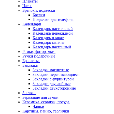
Плакаты
Часы
Брелоки, подвески
Брелки
Подвески для телефона
Календари
Календарь настольный
Календарь перекидной
Календарь плакат
Календарь-магнит
Календарь настенный
Рамки, фоторамки
Ручки подарочные
Браслеты
Закладки
Закладки магнитные
Закладки переливающиеся
Закладки с фурнитурой
Закладки двуслойные
Закладки двухсторонние
Значки
Зеркальце для сумки
Керамика, сервизы, посуда
Чашки
Картины, панно, таблички