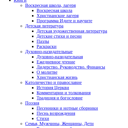
Книги
Воскресная школа, лагеря
Воскресная школа
Христианские лагеря
Программа Идите и научите
Детская литература
Детская художественная литература
Детские стихи и песни
Пазлы
Раскраски
Духовно-назидательные
Духовно-назидательная
Ежедневное чтение
Лидерство. Руководство. Финансы
О молитве
Христианская жизнь
Католичество и православие
История Церкви
Комментарии и толкования
Традиция и богословие
Поэзия
Песенники и нотные сборники
Песнь возрождения
Стихи
Семья, Мужчины, Женщины, Дети