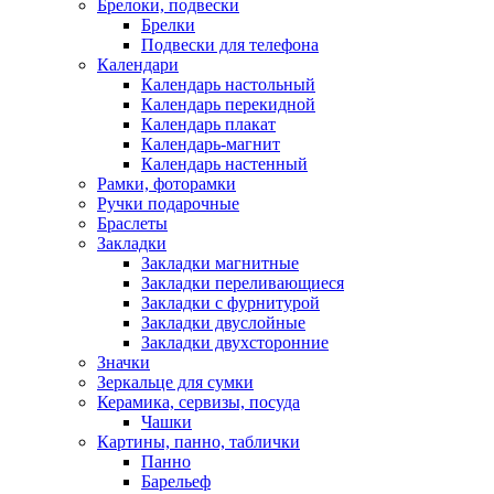
Брелоки, подвески
Брелки
Подвески для телефона
Календари
Календарь настольный
Календарь перекидной
Календарь плакат
Календарь-магнит
Календарь настенный
Рамки, фоторамки
Ручки подарочные
Браслеты
Закладки
Закладки магнитные
Закладки переливающиеся
Закладки с фурнитурой
Закладки двуслойные
Закладки двухсторонние
Значки
Зеркальце для сумки
Керамика, сервизы, посуда
Чашки
Картины, панно, таблички
Панно
Барельеф