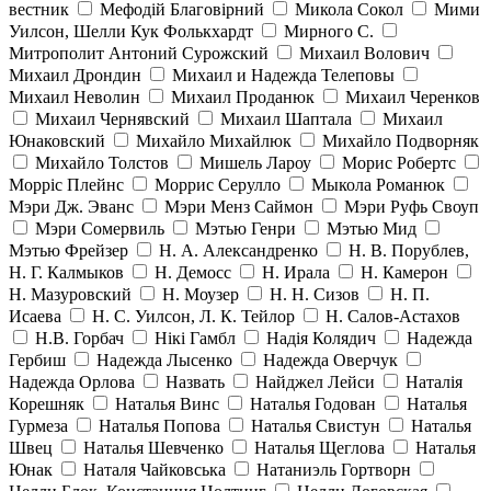
вестник
Мефодій Благовірний
Микола Сокол
Мими
Уилсон, Шелли Кук Фолькхардт
Мирного С.
Митрополит Антоний Сурожский
Михаил Волович
Михаил Дрондин
Михаил и Надежда Телеповы
Михаил Неволин
Михаил Проданюк
Михаил Черенков
Михаил Чернявский
Михаил Шаптала
Михаил
Юнаковский
Михайло Михайлюк
Михайло Подворняк
Михайло Толстов
Мишель Лароу
Морис Робертс
Морріс Плейнс
Моррис Серулло
Мыкола Романюк
Мэри Дж. Эванс
Мэри Менз Саймон
Мэри Руфь Своуп
Мэри Сомервиль
Мэтью Генри
Мэтью Мид
Мэтью Фрейзер
Н. А. Александренко
Н. В. Порублев,
Н. Г. Калмыков
Н. Демосс
Н. Ирала
Н. Камерон
Н. Мазуровский
Н. Моузер
Н. Н. Сизов
Н. П.
Исаева
Н. С. Уилсон, Л. К. Тейлор
Н. Салов-Астахов
Н.В. Горбач
Нікі Гамбл
Надія Колядич
Надежда
Гербиш
Надежда Лысенко
Надежда Оверчук
Надежда Орлова
Назвать
Найджел Лейси
Наталія
Корешняк
Наталья Винс
Наталья Годован
Наталья
Гурмеза
Наталья Попова
Наталья Свистун
Наталья
Швец
Наталья Шевченко
Наталья Щеглова
Наталья
Юнак
Наталя Чайковська
Натаниэль Гортворн