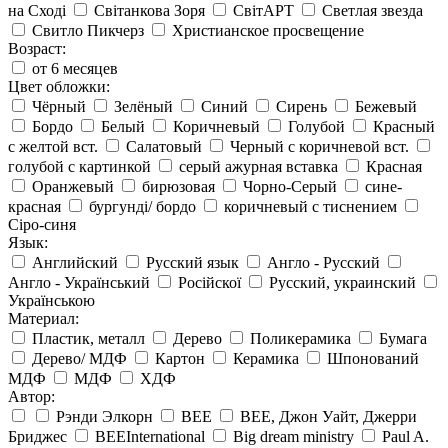
на Сході
Світанкова Зоря
СвітАРТ
Светлая звезда
Свитло Пикчерз
Христианское просвещение
Возраст:
от 6 месяцев
Цвет обложки:
Чёрный
Зелёный
Синий
Сирень
Бежевый
Бордо
Белый
Коричневый
Голубой
Красный
с желтой вст.
Салатовый
Черный с коричневой вст.
голубой с картинкой
серый ажурная вставка
Красная
Оранжевый
бирюзовая
Чорно-Серый
сине-
красная
бургунді/ бордо
коричневый с тиснением
Сіро-синя
Язык:
Английский
Русский язык
Англо - Русский
Англо - Український
Російскої
Русский, украинский
Українською
Материал:
Пластик, металл
Дерево
Поликерамика
Бумага
Дерево/ МДФ
Картон
Керамика
Шпонований
МДФ
МДФ
ХДФ
Автор:
Рэнди Элкорн
BEE
BEE, Джон Уайт, Джерри
Бриджес
BEEInternational
Big dream ministry
Paul A.