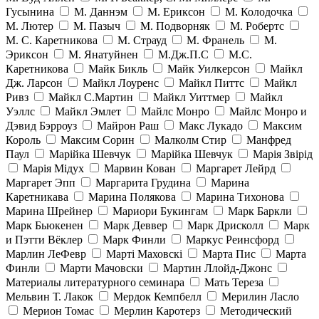
Гусынина
М. Даннэм
М. Ериксон
М. Колодочка
М. Лютер
М. Пазыч
М. Подворняк
М. Робертс
М. С. Каретникова
М. Страуд
М. Франель
М.
Эриксон
М. Янатуйнен
М.Дж.П.С
М.С.
Каретникова
Майк Бикль
Майк Уилкерсон
Майкл
Дж. Ларсон
Майкл Лоуренс
Майкл Питтс
Майкл
Ривз
Майкл С.Мартин
Майкл Уиттмер
Майкл
Уэллс
Майкл Эмлет
Майлс Монро
Майлс Монро и
Дэвид Бэрроуз
Майрон Раш
Макс Лукадо
Максим
Король
Максим Сорин
Малколм Стир
Манфред
Паул
Марійка Шевчук
Марійка Шевчук
Марія Звірід
Марія Мідух
Марвин Кован
Маргарет Лейрд
Маргарет Эпп
Маргарита Грудина
Марина
Каретникава
Марина Полякова
Марина Тихонова
Марина Шрейнер
Мариори Букингам
Марк Баркли
Марк Бьюкенен
Марк Деввер
Марк Дрисколл
Марк
и Пэтти Вёклер
Марк Финли
Маркус Реинсфорд
Марлин ЛеФевр
Марті Маховскі
Марта Пис
Марта
Финли
Марти Мачовски
Мартин Ллойд-Джонс
Материалы литературного семинара
Мать Тереза
Мельвин Т. Лакок
Мердок Кемпбелл
Мерилин Ласло
Мерион Томас
Мерлин Каротерз
Методический