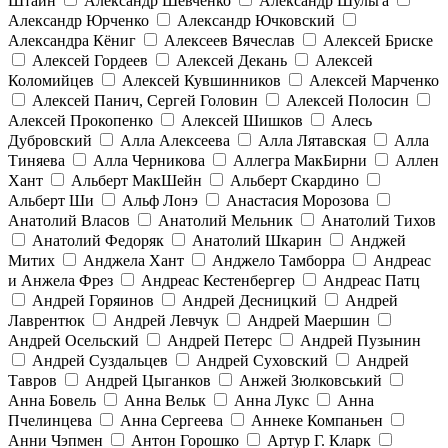
Штайн
Александр Шевченко
Александр Шульга
Александр Юрченко
Александр Ючковский
Александра Кёниг
Алексеев Вячеслав
Алексей Бриске
Алексей Гордеев
Алексей Декань
Алексей
Коломийцев
Алексей Кувшинников
Алексей Марченко
Алексей Панич, Сергей Головин
Алексей Полосин
Алексей Прокопенко
Алексей Шишков
Алесь
Дубровский
Алла Алексеева
Алла Лятавская
Алла
Тиняева
Алла Черникова
Аллегра МакБирни
Аллен
Хант
Альберт МакШейн
Альберт Скардино
Альберт Ши
Альф Лонэ
Анастасия Морозова
Анатолий Власов
Анатолий Мельник
Анатолий Тихов
Анатолий Федоряк
Анатолий Шкарин
Анджей
Митих
Анджела Хант
Анджело Тамборра
Андреас
и Анжела Фрез
Андреас Кестенбергер
Андреас Патц
Андрей Горяинов
Андрей Десницкий
Андрей
Лаврентюк
Андрей Левчук
Андрей Маершин
Андрей Осельский
Андрей Петерс
Андрей Пузынин
Андрей Суздальцев
Андрей Суховский
Андрей
Тавров
Андрей Цыганков
Анжей Зюлковський
Анна Бовель
Анна Вельк
Анна Лукс
Анна
Пчелинцева
Анна Сергеева
Аннеке Компаньен
Анни Чэпмен
Антон Горошко
Артур Г. Кларк