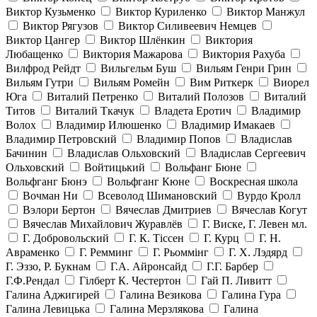
Виктор Кузьменко
Виктор Куриленко
Виктор Манжул
Виктор Рягузов
Виктор Силивеевич Немцев
Виктор Цангер
Виктор Шлёнкин
Виктория
Любащенко
Виктория Мажарова
Виктория Рахуба
Вилфрод Рейдт
Вильгельм Буш
Вильям Генри Грин
Вильям Гутри
Вильям Ромейн
Вим Риткерк
Виорел
Юга
Виталий Петренко
Виталий Полозов
Виталий
Титов
Виталий Ткачук
Владета Еротич
Владимир
Волох
Владимир Илюшенко
Владимир Имакаев
Владимир Петровский
Владимир Попов
Владислав
Бачинин
Владислав Ольховский
Владислав Сергеевич
Ольховский
Войтицький
Вольфанг Бюне
Вольфганг Бюнэ
Вольфганг Кюне
Воскресная школа
Вочман Ни
Всеволод Шимановский
Вурдо Кролл
Вэлори Бертон
Вячеслав Дмитриев
Вячеслав Когут
Вячеслав Михайлович Журавлёв
Г. Виске, Г. Левен мл.
Г. Добровольский
Г. К. Тiссен
Г. Курц
Г. Н.
Авраменко
Г. Ремминг
Г. Рьоммінг
Г. Х. Лэдярд
Г. Эззо, Р. Букнам
Г.А. Айронсайд
Г.Г. Барбер
Г.Ф.Рендал
Гілберт К. Честертон
Гай П. Ливитт
Галина Аджигирей
Галина Везикова
Галина Гура
Галина Левицька
Галина Мерзлякова
Галина