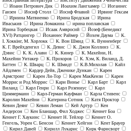
Иностранная литература
Институт Движения Ученичества
Иоанн Петрович Дик
Иоахим Лангхамер
Иоганнес
Ганзен
Иосиф Столл
Иосиф Флавий
Ирвинг Гексам
Ириина Матвиенко
Ирина Бродская
Ирина
Иваськив
Ирина Ломакина
ирина поплавская
Ирина Торбецкая
Исаак Амвросий
Йозеф (Бенедикт
ХVI) Ратцингер
Йоханнес Раймер
Йохем Даума
К.
І. Хоккінг, М. Хорлокк
К. Вон Шмид
К. Вунненберг
К. Г. Врейхденгил
К. Девис
К. Джон Коллинз
К.
Дэвис
К. К. Алави
К. Кинер
К. Махейни, Н.
Махейни Уитакер
К. Прохоров
К. Хэм, К. Виланд, Д.
Баттен
К. Шварц
К. Шмидт
К.В.Михолав
Кайл
Айдлмен
Кардер Дейв, Дженике Дункан
Карен
Армстронг
Карен Ли-Тор
Карен МакКензи
Карен
Моррис и Род Моррис
Кари Винье
Карл Барт
Карл
Виланд
Карл Генри
Карл Розениус
Карл
Циммерманн
Карл-Герман Кауфман
Карла Стивенс
Каролин Махейни
Катерина Сотник
Катя Проктор
Кевин Деянг
Кевин Леман
Кей Артур
Кен
Андерсон
Кен Бланшар, Фил Ходжес
Кеннет Боа
Кеннет Г. Хаукинс
Кеннет Н. Тейлор
Кеннет О.
Генгель, Уорен С. Бенсон
Кеннет Хейгин
Кент Брауер
Кирил Давей
Кирилл Лукарис
Кирк Фарнсворт