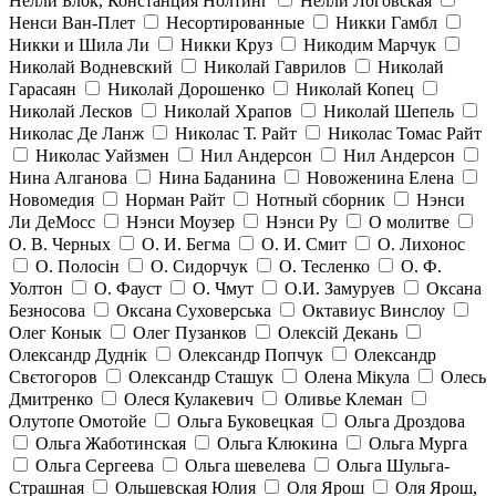
Нелли Блок, Констанция Нолтинг
Нелли Логовская
Ненси Ван-Плет
Несортированные
Никки Гамбл
Никки и Шила Ли
Никки Круз
Никодим Марчук
Николай Водневский
Николай Гаврилов
Николай
Гарасаян
Николай Дорошенко
Николай Копец
Николай Лесков
Николай Храпов
Николай Шепель
Николас Де Ланж
Николас Т. Райт
Николас Томас Райт
Николас Уайзмен
Нил Андерсон
Нил Андерсон
Нина Алганова
Нина Баданина
Новоженина Елена
Новомедия
Норман Райт
Нотный сборник
Нэнси
Ли ДеМосс
Нэнси Моузер
Нэнси Ру
О молитве
О. В. Черных
О. И. Бегма
О. И. Смит
О. Лихонос
О. Полосін
О. Сидорчук
О. Тесленко
О. Ф.
Уолтон
О. Фауст
О. Чмут
О.И. Замуруев
Оксана
Безносова
Оксана Суховерська
Октавиус Винслоу
Олег Конык
Олег Пузанков
Олексій Декань
Олександр Дуднік
Олександр Попчук
Олександр
Свєтогоров
Олександр Сташук
Олена Мікула
Олесь
Дмитренко
Олеся Кулакевич
Оливье Клеман
Олутопе Омотойе
Ольга Буковецкая
Ольга Дроздова
Ольга Жаботинская
Ольга Клюкина
Ольга Мурга
Ольга Сергеева
Ольга шевелева
Ольга Шульга-
Страшная
Ольшевская Юлия
Оля Ярош
Оля Ярош,