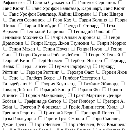
Рафальська
Галина Сульженко
Ганнуся Серпанюк
Ганс Кюнг
Ганс Урс фон Бальтазар, Карл Барт, Ганс Кюнг
Ганс Урс фон Бальтазар, Хайнц Шюрман
Ганс Шварц
Гануся Серпанюк
Гари Ках
Гарри Колинз
Гарри
Шилдс
Гарри Шомбург
Гвенда Р. Стюард
Геза
Вермеш
Геннадий Гаврилов
Геннадий Гололоб
Геннадий Мохненко
Генри Аллан Айронсайд
Генри
Драммонд
Генри Клауд, Джон Таунсенд
Генри Моррис
Генри Мэхен
Генри Ноуен
Генри Ноуэн
Генри
Син
Генри Скугал и Роберт Лейтон
Генри Х Геллей
Георгий Винс
Гері Чепмен
Герберт Янтцен
Гергард
Вельк
Герд Тайсен
Герман Гартфельд
Герхард
Рёттинг
Герхард Реттинг
Герхард Фаст
Герцен Яков
Геце
Гилберт Беерс
Гилберт Честертон
Гильдебрант Н.
Глория Коупленд
Глэйдис Эйлворд
Говард Дейтон
Гораций Бонар
Гордон Фи
Гордон
Линдси
Гордон Макдональд
Грант Мартин и Дейдре
Бобган
Графиня де Сегюр
Грег Гилберт
Грегори А.
Бойд
Грегори Р. Фриззелл
Грейс Ливингстон Хилл
Гренвил Редсток
Григорий Берг
Григорий Полоз
Грэм Голдсуорси
Гэри и Грэг Смолли
Гэри Смолли,
Джон Трент
Гэри Чепмен
Гэри Чепмен, Росс Кэмпбелл