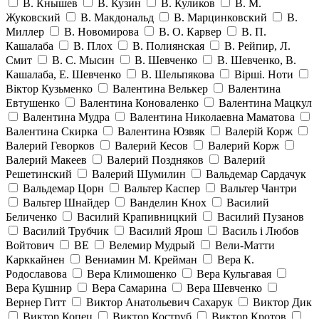
В. Кнышев
В. Кузин
В. Куликов
В. М.
Жуковский
В. Макдональд
В. Марцинковский
В.
Миллер
В. Новомирова
В. О. Карвер
В. П.
Кашалаба
В. Плох
В. Полиянская
В. Рейпир, Л.
Смит
В. С. Мысин
В. Шевченко
В. Шевченко, В.
Кашалаба, Е. Шевченко
В. Шельпякова
Вiршi. Ноти
Віктор Кузьменко
Валентина Велькер
Валентина
Евтушенко
Валентина Коноваленко
Валентина Мацкул
Валентина Мудра
Валентина Николаевна Маматова
Валентина Скирка
Валентина Юзвяк
Валерій Корж
Валерий Геворков
Валерий Кесов
Валерий Корж
Валерий Макеев
Валерий Поздняков
Валерий
Решетинский
Валерий Шумилин
Вальдемар Сардачук
Вальдемар Цорн
Вальтер Каспер
Вальтер Чантри
Вальтер Шнайдер
Ванделин Кнох
Василий
Беличенко
Василий Крапивницкий
Василий Пузанов
Василий Трубчик
Василий Ярош
Василь і Любов
Войтович
ВЕ
Велемир Мудрый
Вели-Матти
Карккайнен
Вениамин М. Крейман
Вера К.
Родославова
Вера Климошенко
Вера Кульгавая
Вера Кушнир
Вера Самарина
Вера Шевченко
Вернер Гитт
Виктор Анатольевич Сахарук
Виктор Дик
Виктор Копец
Виктор Коструб
Виктор Кротов