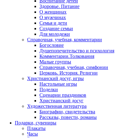
Воспитание детей
Здоровье. Питание
О женщинах
О мужчинах
Семья и дети
Создание семьи
Для молодежи
Справочная, учебная, комментарии
Богословие
Душепопечительство и психология
Комментарии.Толкования
Малые группы
Справочная, учебная, симфонии
Церковь. История. Религии
Христианский досуг, игры
Настольные игры
Поделки
Сценарии праздников
Христианский досуг
Художественная литература
Биографии, свидетельства
Рассказы, повести, романы
Подарки, сувениры
Плакаты
Часы