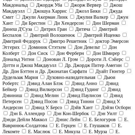
Макдональд
Джордж Уба
Джорж Вервер
Джош
Макдауэлл
Джошуа Харрис
Джоэл Бики
Джуда
Смит
Джули Акерман Линк
Джулия Валкер
Джун
Хант
Ди Брестин
Ди Хендерсон
Дин Шерман
Динеш Д'Суза
Дитрих Гран
Дитяча
Дмитрий
Беспалов
Дмитрий Волошенюк
Дмитрий Ищенко
Дмитрий Федорук
Дмитро Решетник
доктор Эмерсон
Эггерих
Доминик Стэтхем
Дон Девельт
Дон
Колберт
Дон Сиск
Дон Ферберн
Дон Шмирер
Дональд Уитни
Донован Л. Грэм
Дороти Л. Сэйерс
Дотти и Джош Макдауэлл
Др. Джордж Питер Амегин
Др. Дон Бэттен и Др. Джонатан Сарфати
Дуайт Гюнтер
Дудельзак Мария
Духовно-назидательная
Дьюи
Робертс
Дэвид Алан Блэк
Дэвид Анно
Дэвид
Бейкер
Дэвид Вилкерсон
Дэвид Гудинг
Дэвид
Дэвиниш
Дэвид Мелин
Дэвид Паулисон
Дэвид
Петерсен
Дэвид Посон
Дэвид Тинни
Дэвид У.
Андерсон
Дэвид У. Берсо
Дэйв Хант
Дэйзи Осборн
Дэн Б. Алленднр
Дэн Кон-Шербок
Дэн Уилт
Дэнди Дейли Маккол
Дэнис Лейн
Е. Белогуров
Е.
Вавринюк-Солдатова
Е. Герцен
Е. Глушаков
Е.
Лекомте
Е. Маслюк
Е. Микула
Е. Мурза
Е.