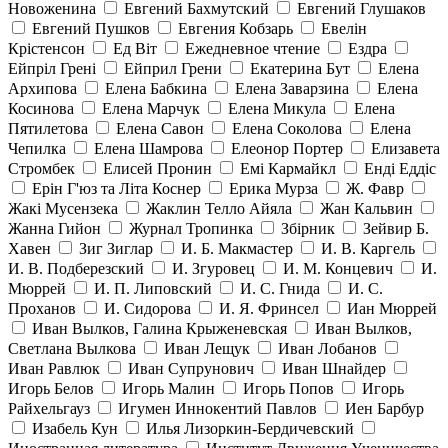
Новоженина
Евгений Бахмутский
Евгений Глушаков
Евгений Пушков
Евгения Кобзарь
Евелін
Крістенсон
Ед Віт
Ежедневное чтение
Ездра
Ейпріл Грені
Ейприл Грени
Екатерина Бут
Елена
Архипова
Елена Бабкина
Елена Заварзина
Елена
Косинова
Елена Марчук
Елена Микула
Елена
Пятилетова
Елена Савон
Елена Соколова
Елена
Чепилка
Елена Шамрова
Елеонор Портер
Елизавета
Стромбек
Елисей Пронин
Емі Кармайкл
Ендi Еддiс
Ерін Г'юз та Літа Коснер
Ерика Мурза
Ж. Фавр
Жакі Мусензека
Жаклин Телло Айяла
Жан Кальвин
Жанна Гийон
Журнал Тропинка
Збірник
Зейвир Б.
Хавен
Зиг Зиглар
И. Б. Макмастер
И. В. Каргель
И. В. Подберезский
И. Згуровец
И. М. Концевич
И.
Мюррей
И. П. Липовский
И. С. Гнида
И. С.
Проханов
И. Сидорова
И. Я. Фринсел
Иан Мюррей
Иван Вылков, Галина Крыженевская
Иван Вылков,
Светлана Вылкова
Иван Лещук
Иван Лобанов
Иван Равлюк
Иван Супрунович
Иван Шнайдер
Игорь Белов
Игорь Малин
Игорь Попов
Игорь
Райхельгауз
Игумен Иннокентий Павлов
Иен Барбур
Изабель Кун
Илья Лизоркин-Бердичевский