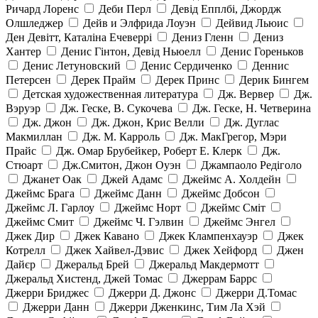
Ричард Лоренс
Деби Перл
Девід Епплбі, Джордж
Олшледжер
Дейв и Элфрида Лоуэн
Дейвид Льюис
Ден Девітт, Каталіна Ечеверрі
Дениз Гленн
Дениз
Хантер
Денис Гінтон, Девід Ньюелл
Денис Гореньков
Денис Летуновский
Денис Сердиченко
Деннис
Петерсен
Дерек Прайм
Дерек Принс
Дерик Бингем
Детская художественная литература
Дж. Вервер
Дж.
Вэруэр
Дж. Геске, В. Сукочева
Дж. Геске, Н. Четверина
Дж. Джон
Дж. Джон, Крис Велли
Дж. Дуглас
Макмиллан
Дж. М. Карроль
Дж. МакГрегор, Мэри
Прайс
Дж. Омар Брубейкер, Роберт Е. Клерк
Дж.
Стюарт
Дж.Смитон, Джон Оуэн
Джампаоло Редіголо
Джанет Оак
Джей Адамс
Джеймс А. Холдейн
Джеймс Брага
Джеймс Данн
Джеймс Добсон
Джеймс Л. Гарлоу
Джеймс Норт
Джеймс Сміт
Джеймс Смит
Джеймс Ч. Гэлвин
Джеймс Энгел
Джек Дир
Джек Кавано
Джек Клампенхауэр
Джек
Котрелл
Джек Хайвел-Дэвис
Джек Хейфорд
Джен
Дайєр
Джеральд Брей
Джеральд Макдермотт
Джеральд Хистенд, Джей Томас
Джеррам Баррс
Джерри Бриджес
Джерри Д. Джонс
Джерри Д.Томас
Джерри Данн
Джерри Дженкинс, Тим Ла Хэй