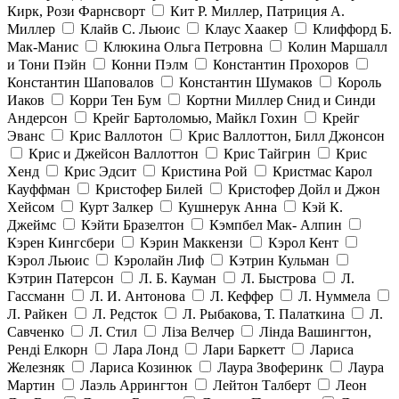
Кирк, Рози Фарнсворт
Кит Р. Миллер, Патриция А.
Миллер
Клайв С. Льюис
Клаус Хаакер
Клиффорд Б.
Мак-Манис
Клюкина Ольга Петровна
Колин Маршалл
и Тони Пэйн
Конни Пэлм
Константин Прохоров
Константин Шаповалов
Константин Шумаков
Король
Иаков
Корри Тен Бум
Кортни Миллер Снид и Синди
Андерсон
Крейг Бартоломью, Майкл Гохин
Крейг
Эванс
Крис Валлотон
Крис Валлоттон, Билл Джонсон
Крис и Джейсон Валлоттон
Крис Тайгрин
Крис
Хенд
Крис Эдсит
Кристина Рой
Кристмас Карол
Кауффман
Кристофер Билей
Кристофер Дойл и Джон
Хейсом
Курт Залкер
Кушнерук Анна
Кэй К.
Джеймс
Кэйти Бразелтон
Кэмпбел Мак- Алпин
Кэрен Кингсбери
Кэрин Маккензи
Кэрол Кент
Кэрол Льюис
Кэролайн Лиф
Кэтрин Кульман
Кэтрин Патерсон
Л. Б. Кауман
Л. Быстрова
Л.
Гассманн
Л. И. Антонова
Л. Кеффер
Л. Нуммела
Л. Райкен
Л. Редсток
Л. Рыбакова, Т. Палаткина
Л.
Савченко
Л. Стил
Ліза Велчер
Лінда Вашингтон,
Ренді Елкорн
Лара Лонд
Лари Баркетт
Лариса
Железняк
Лариса Козинюк
Лаура Звоферинк
Лаура
Мартин
Лаэль Аррингтон
Лейтон Талберт
Леон