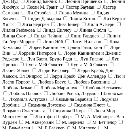
Дж. Вуд
Леонид Банчик
Леонид Прищенко
Леонид
Якобчук
Лесли М. Грант
Лестер Бауман
Лестер
Самралл
Ли Стробел
Ливио Мелина
Лидия
Богачева
Лидия Давыдова
Лидия Хотон
Лиз Кертис
Хиггс
Лиза Бергрен
Лиза Бивер
Лили А. Берн
Лилия Рыбакова
Линда Диллоу
Линда Сибли
Линда Скот
Линда Чайкин
Линн Гарднер
Линн и
Гилберт Моррис
Линн Эйб
Лисет Нильсон
Лола
Камалова
Лорен Каннингем, Дэвид Гамильтон
Лори
Вик
Лоррейн Питерсон
Лорэн Каннингем и Дженис
Роджерс
Луи Бастл, Бруно Ради
Луи Гиглио
Луи
Приоло
Луиза Мей Олкотт
Луиза Мэй Олкотт
Льюис Уоллес
Лэрри Кифовер
Лэрри Крабб, Дон
Хадсон, Эл Эндрюс
Лэрри Крабб, Дэн Аллендер
Лэс и
Лесли Пэррот
Любовь Бреус
Любовь Васенина
Любовь Лазько
Любовь Маринчук
Любовь Неткачева
Любовь Павлюк
Любовь Рычко, Людмила Шамовская
Людмила Алтухова
Людмила Барабаш
Людмила
Дробина
Людмила Друзенко
Людмила Плетт
Людмила Счастливая
Людмила Шторк
Люси Мод
Монтгомери
Лютс фон Падберг
М. А. Мейндерс - Ван
Вурден
М. Аккерманн
М. Бернелл
М. Бетчелор
М. Вуд-Аллен
М. Г. Беаккер, С. М. Миллерс
М.