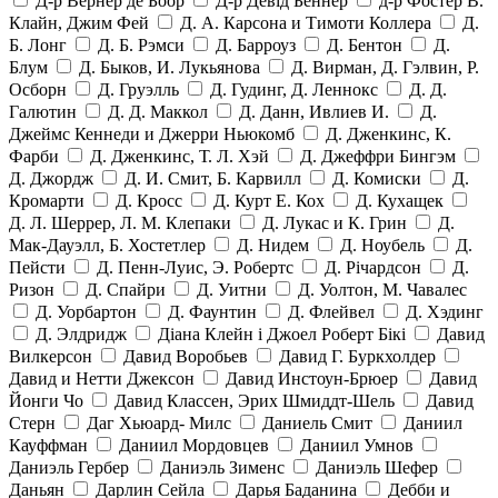
Д-р Вернер де Боор
Д-р Девід Беннер
д-р Фостер В.
Клайн, Джим Фей
Д. А. Карсона и Тимоти Коллера
Д.
Б. Лонг
Д. Б. Рэмси
Д. Барроуз
Д. Бентон
Д.
Блум
Д. Быков, И. Лукьянова
Д. Вирман, Д. Гэлвин, Р.
Осборн
Д. Груэлль
Д. Гудинг, Д. Леннокс
Д. Д.
Галютин
Д. Д. Маккол
Д. Данн, Ивлиев И.
Д.
Джеймс Кеннеди и Джерри Ньюкомб
Д. Дженкинс, К.
Фарби
Д. Дженкинс, Т. Л. Хэй
Д. Джеффри Бингэм
Д. Джордж
Д. И. Смит, Б. Карвилл
Д. Комиски
Д.
Кромарти
Д. Кросс
Д. Курт Е. Кох
Д. Кухащек
Д. Л. Шеррер, Л. М. Клепаки
Д. Лукас и К. Грин
Д.
Мак-Дауэлл, Б. Хостетлер
Д. Нидем
Д. Ноубель
Д.
Пейсти
Д. Пенн-Луис, Э. Робертс
Д. Річардсон
Д.
Ризон
Д. Спайри
Д. Уитни
Д. Уолтон, М. Чавалес
Д. Уорбартон
Д. Фаунтин
Д. Флейвел
Д. Хэдинг
Д. Элдридж
Діана Клейн і Джоел Роберт Бікі
Давид
Вилкерсон
Давид Воробьев
Давид Г. Буркхолдер
Давид и Нетти Джексон
Давид Инстоун-Брюер
Давид
Йонги Чо
Давид Классен, Эрих Шмиддт-Шель
Давид
Стерн
Даг Хьюард- Милс
Даниель Смит
Даниил
Кауффман
Даниил Мордовцев
Даниил Умнов
Даниэль Гербер
Даниэль Зименс
Даниэль Шефер
Даньян
Дарлин Сейла
Дарья Баданина
Дебби и