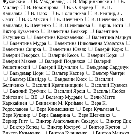
Жуковский
В. Макдональд
В. Марцинковский
В.
Миллер
В. Новомирова
В. О. Карвер
В. П.
Кашалаба
В. Плох
В. Полиянская
В. Рейпир, Л.
Смит
В. С. Мысин
В. Шевченко
В. Шевченко, В.
Кашалаба, Е. Шевченко
В. Шельпякова
Вiршi. Ноти
Віктор Кузьменко
Валентина Велькер
Валентина
Евтушенко
Валентина Коноваленко
Валентина Мацкул
Валентина Мудра
Валентина Николаевна Маматова
Валентина Скирка
Валентина Юзвяк
Валерій Корж
Валерий Геворков
Валерий Кесов
Валерий Корж
Валерий Макеев
Валерий Поздняков
Валерий
Решетинский
Валерий Шумилин
Вальдемар Сардачук
Вальдемар Цорн
Вальтер Каспер
Вальтер Чантри
Вальтер Шнайдер
Ванделин Кнох
Василий
Беличенко
Василий Крапивницкий
Василий Пузанов
Василий Трубчик
Василий Ярош
Василь і Любов
Войтович
ВЕ
Велемир Мудрый
Вели-Матти
Карккайнен
Вениамин М. Крейман
Вера К.
Родославова
Вера Климошенко
Вера Кульгавая
Вера Кушнир
Вера Самарина
Вера Шевченко
Вернер Гитт
Виктор Анатольевич Сахарук
Виктор Дик
Виктор Копец
Виктор Коструб
Виктор Кротов
Виктор Кузьменко
Виктор Куриленко
Виктор Манжул