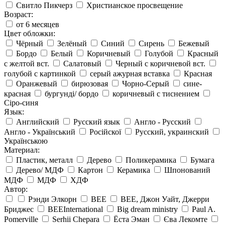
Свитло Пикчерз
Христианское просвещение
Возраст:
от 6 месяцев
Цвет обложки:
Чёрный
Зелёный
Синий
Сирень
Бежевый
Бордо
Белый
Коричневый
Голубой
Красный
с желтой вст.
Салатовый
Черный с коричневой вст.
голубой с картинкой
серый ажурная вставка
Красная
Оранжевый
бирюзовая
Чорно-Серый
сине-
красная
бургунді/ бордо
коричневый с тиснением
Сіро-синя
Язык:
Английский
Русский язык
Англо - Русский
Англо - Український
Російскої
Русский, украинский
Українською
Материал:
Пластик, металл
Дерево
Поликерамика
Бумага
Дерево/ МДФ
Картон
Керамика
Шпонований
МДФ
МДФ
ХДФ
Автор:
Рэнди Элкорн
BEE
BEE, Джон Уайт, Джерри
Бриджес
BEEInternational
Big dream ministry
Paul A.
Pomerville
Serhii Chepara
Ёста Эман
Єва Лекомте