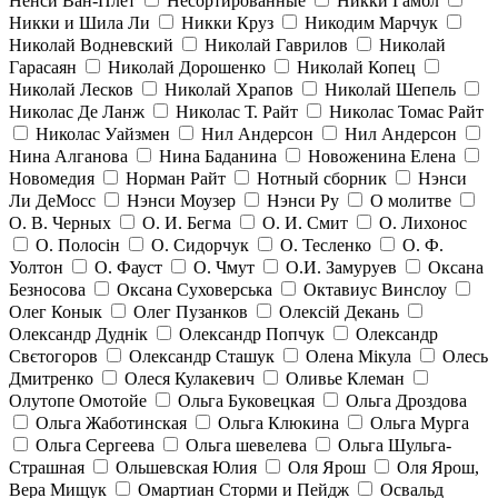
Ненси Ван-Плет
Несортированные
Никки Гамбл
Никки и Шила Ли
Никки Круз
Никодим Марчук
Николай Водневский
Николай Гаврилов
Николай
Гарасаян
Николай Дорошенко
Николай Копец
Николай Лесков
Николай Храпов
Николай Шепель
Николас Де Ланж
Николас Т. Райт
Николас Томас Райт
Николас Уайзмен
Нил Андерсон
Нил Андерсон
Нина Алганова
Нина Баданина
Новоженина Елена
Новомедия
Норман Райт
Нотный сборник
Нэнси
Ли ДеМосс
Нэнси Моузер
Нэнси Ру
О молитве
О. В. Черных
О. И. Бегма
О. И. Смит
О. Лихонос
О. Полосін
О. Сидорчук
О. Тесленко
О. Ф.
Уолтон
О. Фауст
О. Чмут
О.И. Замуруев
Оксана
Безносова
Оксана Суховерська
Октавиус Винслоу
Олег Конык
Олег Пузанков
Олексій Декань
Олександр Дуднік
Олександр Попчук
Олександр
Свєтогоров
Олександр Сташук
Олена Мікула
Олесь
Дмитренко
Олеся Кулакевич
Оливье Клеман
Олутопе Омотойе
Ольга Буковецкая
Ольга Дроздова
Ольга Жаботинская
Ольга Клюкина
Ольга Мурга
Ольга Сергеева
Ольга шевелева
Ольга Шульга-
Страшная
Ольшевская Юлия
Оля Ярош
Оля Ярош,
Вера Мищук
Омартиан Сторми и Пейдж
Освальд