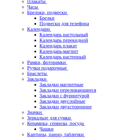
Плакаты
Часы
Брелоки, подвески
Брелки
Подвески для телефона
Календари
Календарь настольный
Календарь перекидной
Календарь плакат
Календарь-магнит
Календарь настенный
Рамки, фоторамки
Ручки подарочные
Браслеты
Закладки
Закладки магнитные
Закладки переливающиеся
Закладки с фурнитурой
Закладки двуслойные
Закладки двухсторонние
Значки
Зеркальце для сумки
Керамика, сервизы, посуда
Чашки
Картины, панно, таблички