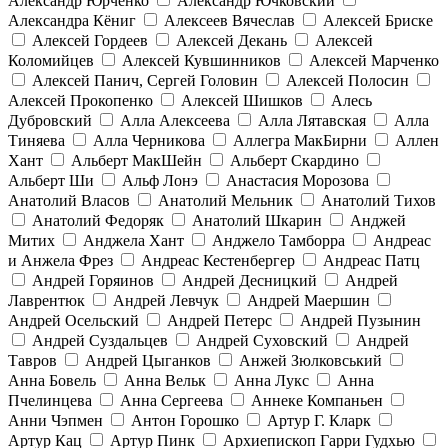
Александр Юрченко
Александр Ючковский
Александра Кёниг
Алексеев Вячеслав
Алексей Бриске
Алексей Гордеев
Алексей Декань
Алексей
Коломийцев
Алексей Кувшинников
Алексей Марченко
Алексей Панич, Сергей Головин
Алексей Полосин
Алексей Прокопенко
Алексей Шишков
Алесь
Дубровский
Алла Алексеева
Алла Лятавская
Алла
Тиняева
Алла Черникова
Аллегра МакБирни
Аллен
Хант
Альберт МакШейн
Альберт Скардино
Альберт Ши
Альф Лонэ
Анастасия Морозова
Анатолий Власов
Анатолий Мельник
Анатолий Тихов
Анатолий Федоряк
Анатолий Шкарин
Анджей
Митих
Анджела Хант
Анджело Тамборра
Андреас
и Анжела Фрез
Андреас Кестенбергер
Андреас Патц
Андрей Горяинов
Андрей Десницкий
Андрей
Лаврентюк
Андрей Левчук
Андрей Маершин
Андрей Осельский
Андрей Петерс
Андрей Пузынин
Андрей Суздальцев
Андрей Суховский
Андрей
Тавров
Андрей Цыганков
Анжей Зюлковський
Анна Бовель
Анна Вельк
Анна Лукс
Анна
Пчелинцева
Анна Сергеева
Аннеке Компаньен
Анни Чэпмен
Антон Горошко
Артур Г. Кларк
Артур Кац
Артур Пинк
Архиепископ Гарри Гудхью