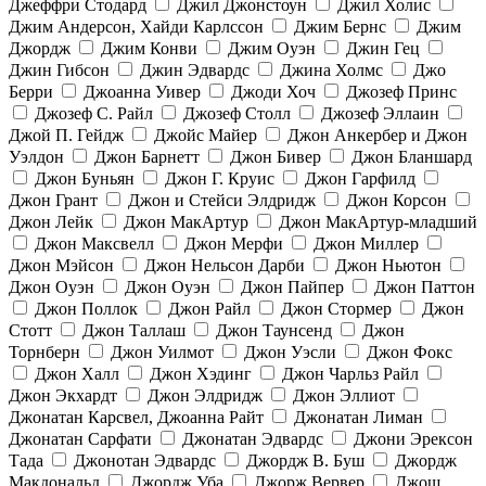
Джеффри Стодард
Джил Джонстоун
Джил Холис
Джим Андерсон, Хайди Карлссон
Джим Бернс
Джим
Джордж
Джим Конви
Джим Оуэн
Джин Гец
Джин Гибсон
Джин Эдвардс
Джина Холмс
Джо
Берри
Джоанна Уивер
Джоди Хоч
Джозеф Принс
Джозеф С. Райл
Джозеф Столл
Джозеф Эллаин
Джой П. Гейдж
Джойс Майер
Джон Анкербер и Джон
Уэлдон
Джон Барнетт
Джон Бивер
Джон Бланшард
Джон Буньян
Джон Г. Круис
Джон Гарфилд
Джон Грант
Джон и Стейси Элдридж
Джон Корсон
Джон Лейк
Джон МакАртур
Джон МакАртур-младший
Джон Максвелл
Джон Мерфи
Джон Миллер
Джон Мэйсон
Джон Нельсон Дарби
Джон Ньютон
Джон Оуэн
Джон Оуэн
Джон Пайпер
Джон Паттон
Джон Поллок
Джон Райл
Джон Стормер
Джон
Стотт
Джон Таллаш
Джон Таунсенд
Джон
Торнберн
Джон Уилмот
Джон Уэсли
Джон Фокс
Джон Халл
Джон Хэдинг
Джон Чарльз Райл
Джон Экхардт
Джон Элдридж
Джон Эллиот
Джонатан Карсвел, Джоанна Райт
Джонатан Лиман
Джонатан Сарфати
Джонатан Эдвардс
Джони Эрексон
Тада
Джонотан Эдвардс
Джордж В. Буш
Джордж
Макдональд
Джордж Уба
Джорж Вервер
Джош