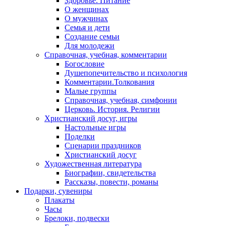
Здоровье. Питание
О женщинах
О мужчинах
Семья и дети
Создание семьи
Для молодежи
Справочная, учебная, комментарии
Богословие
Душепопечительство и психология
Комментарии.Толкования
Малые группы
Справочная, учебная, симфонии
Церковь. История. Религии
Христианский досуг, игры
Настольные игры
Поделки
Сценарии праздников
Христианский досуг
Художественная литература
Биографии, свидетельства
Рассказы, повести, романы
Подарки, сувениры
Плакаты
Часы
Брелоки, подвески