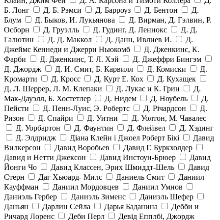
Клайн, Джим Фей
Д. А. Карсона и Тимоти Коллера
Д.
Б. Лонг
Д. Б. Рэмси
Д. Барроуз
Д. Бентон
Д.
Блум
Д. Быков, И. Лукьянова
Д. Вирман, Д. Гэлвин, Р.
Осборн
Д. Груэлль
Д. Гудинг, Д. Леннокс
Д. Д.
Галютин
Д. Д. Маккол
Д. Данн, Ивлиев И.
Д.
Джеймс Кеннеди и Джерри Ньюкомб
Д. Дженкинс, К.
Фарби
Д. Дженкинс, Т. Л. Хэй
Д. Джеффри Бингэм
Д. Джордж
Д. И. Смит, Б. Карвилл
Д. Комиски
Д.
Кромарти
Д. Кросс
Д. Курт Е. Кох
Д. Кухащек
Д. Л. Шеррер, Л. М. Клепаки
Д. Лукас и К. Грин
Д.
Мак-Дауэлл, Б. Хостетлер
Д. Нидем
Д. Ноубель
Д.
Пейсти
Д. Пенн-Луис, Э. Робертс
Д. Річардсон
Д.
Ризон
Д. Спайри
Д. Уитни
Д. Уолтон, М. Чавалес
Д. Уорбартон
Д. Фаунтин
Д. Флейвел
Д. Хэдинг
Д. Элдридж
Діана Клейн і Джоел Роберт Бікі
Давид
Вилкерсон
Давид Воробьев
Давид Г. Буркхолдер
Давид и Нетти Джексон
Давид Инстоун-Брюер
Давид
Йонги Чо
Давид Классен, Эрих Шмиддт-Шель
Давид
Стерн
Даг Хьюард- Милс
Даниель Смит
Даниил
Кауффман
Даниил Мордовцев
Даниил Умнов
Даниэль Гербер
Даниэль Зименс
Даниэль Шефер
Даньян
Дарлин Сейла
Дарья Баданина
Дебби и
Ричард Лоренс
Деби Перл
Девід Епплбі, Джордж