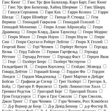
Ганс Кюнг
Ганс Урс фон Бальтазар, Карл Барт, Ганс Кюнг
Ганс Урс фон Бальтазар, Хайнц Шюрман
Ганс Шварц
Гануся Серпанюк
Гари Ках
Гарри Колинз
Гарри
Шилдс
Гарри Шомбург
Гвенда Р. Стюард
Геза
Вермеш
Геннадий Гаврилов
Геннадий Гололоб
Геннадий Мохненко
Генри Аллан Айронсайд
Генри
Драммонд
Генри Клауд, Джон Таунсенд
Генри Моррис
Генри Мэхен
Генри Ноуен
Генри Ноуэн
Генри
Син
Генри Скугал и Роберт Лейтон
Генри Х Геллей
Георгий Винс
Гері Чепмен
Герберт Янтцен
Гергард
Вельк
Герд Тайсен
Герман Гартфельд
Герхард
Рёттинг
Герхард Реттинг
Герхард Фаст
Герцен Яков
Геце
Гилберт Беерс
Гилберт Честертон
Гильдебрант Н.
Глория Коупленд
Глэйдис Эйлворд
Говард Дейтон
Гораций Бонар
Гордон Фи
Гордон
Линдси
Гордон Макдональд
Грант Мартин и Дейдре
Бобган
Графиня де Сегюр
Грег Гилберт
Грегори А.
Бойд
Грегори Р. Фриззелл
Грейс Ливингстон Хилл
Гренвил Редсток
Григорий Берг
Григорий Полоз
Грэм Голдсуорси
Гэри и Грэг Смолли
Гэри Смолли,
Джон Трент
Гэри Чепмен
Гэри Чепмен, Росс Кэмпбелл
Д-р Вернер де Боор
Д-р Девід Беннер
д-р Фостер В.