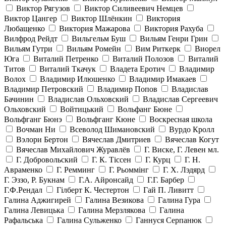
Виктор Рягузов
Виктор Силивеевич Немцев
Виктор Цангер
Виктор Шлёнкин
Виктория
Любащенко
Виктория Мажарова
Виктория Рахуба
Вилфрод Рейдт
Вильгельм Буш
Вильям Генри Грин
Вильям Гутри
Вильям Ромейн
Вим Риткерк
Виорел
Юга
Виталий Петренко
Виталий Полозов
Виталий
Титов
Виталий Ткачук
Владета Еротич
Владимир
Волох
Владимир Илюшенко
Владимир Имакаев
Владимир Петровский
Владимир Попов
Владислав
Бачинин
Владислав Ольховский
Владислав Сергеевич
Ольховский
Войтицький
Вольфанг Бюне
Вольфганг Бюнэ
Вольфганг Кюне
Воскресная школа
Вочман Ни
Всеволод Шимановский
Вурдо Кролл
Вэлори Бертон
Вячеслав Дмитриев
Вячеслав Когут
Вячеслав Михайлович Журавлёв
Г. Виске, Г. Левен мл.
Г. Добровольский
Г. К. Тiссен
Г. Курц
Г. Н.
Авраменко
Г. Ремминг
Г. Рьоммінг
Г. Х. Лэдярд
Г. Эззо, Р. Букнам
Г.А. Айронсайд
Г.Г. Барбер
Г.Ф.Рендал
Гілберт К. Честертон
Гай П. Ливитт
Галина Аджигирей
Галина Везикова
Галина Гура
Галина Левицька
Галина Мерзлякова
Галина
Рафальська
Галина Сульженко
Ганнуся Серпанюк