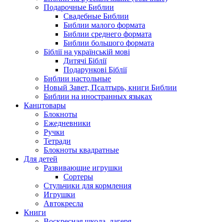
Подарочные Библии
Свадебные Библии
Библии малого формата
Библии среднего формата
Библии большого формата
Біблії на українській мові
Дитячі Біблії
Подарункові Біблії
Библии настольные
Новый Завет, Псалтырь, книги Библии
Библии на иностранных языках
Канцтовары
Блокноты
Ежедневники
Ручки
Тетради
Блокноты квадратные
Для детей
Развивающие игрушки
Сортеры
Стульчики для кормления
Игрушки
Автокресла
Книги
Воскресная школа, лагеря