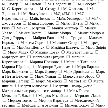
М. Лютер
М. Пазыч
М. Подворняк
М. Робертс
М. С. Каретникова
М. Страуд
М. Франель
М.
Эриксон
М. Янатуйнен
М.Дж.П.С
М.С.
Каретникова
Майк Бикль
Майк Уилкерсон
Майкл
Дж. Ларсон
Майкл Лоуренс
Майкл Питтс
Майкл
Ривз
Майкл С.Мартин
Майкл Уиттмер
Майкл
Уэллс
Майкл Эмлет
Майлс Монро
Майлс Монро и
Дэвид Бэрроуз
Майрон Раш
Макс Лукадо
Максим
Король
Максим Сорин
Малколм Стир
Манфред
Паул
Марійка Шевчук
Марійка Шевчук
Марія Звірід
Марія Мідух
Марвин Кован
Маргарет Лейрд
Маргарет Эпп
Маргарита Грудина
Марина
Каретникава
Марина Полякова
Марина Тихонова
Марина Шрейнер
Мариори Букингам
Марк Баркли
Марк Бьюкенен
Марк Деввер
Марк Дрисколл
Марк
и Пэтти Вёклер
Марк Финли
Маркус Реинсфорд
Марлин ЛеФевр
Марті Маховскі
Марта Пис
Марта
Финли
Марти Мачовски
Мартин Ллойд-Джонс
Материалы литературного семинара
Мать Тереза
Мельвин Т. Лакок
Мердок Кемпбелл
Мерилин Ласло
Мерион Томас
Мерлин Каротерз
Методический
вестник
Мефодій Благовірний
Микола Сокол
Мими