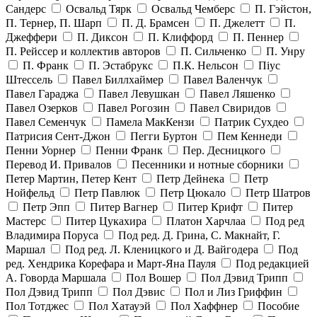
Сандерс
Освальд Тярк
Освальд Чемберс
П. Гэйстон,
П. Тернер, П. Шарп
П. Д. Брамсен
П. Джелетт
П.
Джеффери
П. Диксон
П. Клиффорд
П. Пеннер
П. Рейссер и коллектив авторов
П. Сильченко
П. Унру
П. Франк
П. Эстабрукс
П.К. Нельсон
Піус
Штессель
Павел Биллхаймер
Павел Валенчук
Павел Гараджа
Павел Левушкан
Павел Ляшенко
Павел Озерков
Павел Рогозин
Павел Свиридов
Павел Семенчук
Памела МакКензи
Патрик Сухдео
Патрисия Сент-Джон
Пегги Буртон
Пем Кеннеди
Пенни Уорнер
Пенни Франк
Пер. Десницкого
Перевод И. Привалов
Песенники и нотные сборники
Петер Мартин, Петер Кент
Петр Дейнека
Петр
Нойфельд
Петр Павлюк
Петр Цюкало
Петр Шатров
Петр Эпп
Питер Вагнер
Питер Крифт
Питер
Мастерс
Питер Цукахира
Платон Харчлаа
Под ред
Владимира Поруса
Под ред. Д. Грина, С. Макнайт, Г.
Маршал
Под ред. Л. Кленицкого и Д. Вайгодера
Под
ред. Хендрика Корефара и Март-Яна Пауля
Под редакцией
А. Говорда Маршала
Пол Вошер
Пол Дэвид Трипп
Пол Дэвид Трипп
Пол Дэвис
Пол и Лиз Гриффин
Пол Тотджес
Пол Хатауэй
Пол Хаффнер
Пособие