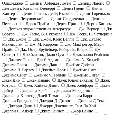
Олшледжер
Дейв и Элфрида Лоуэн
Дейвид Льюис
Ден Девітт, Каталіна Ечеверрі
Дениз Гленн
Дениз
Хантер
Денис Гінтон, Девід Ньюелл
Денис Гореньков
Денис Летуновский
Денис Сердиченко
Деннис
Петерсен
Дерек Прайм
Дерек Принс
Дерик Бингем
Детская художественная литература
Дж. Вервер
Дж.
Вэруэр
Дж. Геске, В. Сукочева
Дж. Геске, Н. Четверина
Дж. Джон
Дж. Джон, Крис Велли
Дж. Дуглас
Макмиллан
Дж. М. Карроль
Дж. МакГрегор, Мэри
Прайс
Дж. Омар Брубейкер, Роберт Е. Клерк
Дж.
Стюарт
Дж.Смитон, Джон Оуэн
Джампаоло Редіголо
Джанет Оак
Джей Адамс
Джеймс А. Холдейн
Джеймс Брага
Джеймс Данн
Джеймс Добсон
Джеймс Л. Гарлоу
Джеймс Норт
Джеймс Сміт
Джеймс Смит
Джеймс Ч. Гэлвин
Джеймс Энгел
Джек Дир
Джек Кавано
Джек Клампенхауэр
Джек
Котрелл
Джек Хайвел-Дэвис
Джек Хейфорд
Джен
Дайєр
Джеральд Брей
Джеральд Макдермотт
Джеральд Хистенд, Джей Томас
Джеррам Баррс
Джерри Бриджес
Джерри Д. Джонс
Джерри Д.Томас
Джерри Данн
Джерри Дженкинс, Тим Ла Хэй
Джерри С. Айхер
Джеф Беннет
Джеф Вайнс