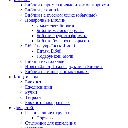
Библии с примечаниями и комментариями
Библии для детей
Библии на русском языке (обычные)
Подарочные Библии
Свадебные Библии
Библии малого формата
Библии среднего формата
Библии большого формата
Біблії на українській мові
Дитячі Біблії
Подарункові Біблії
Библии настольные
Новый Завет, Псалтырь, книги Библии
Библии на иностранных языках
Канцтовары
Блокноты
Ежедневники
Ручки
Тетради
Блокноты квадратные
Для детей
Развивающие игрушки
Сортеры
Стульчики для кормления