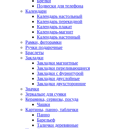
Брелки
Подвески для телефона
Календари
Календарь настольный
Календарь перекидной
Календарь плакат
Календарь-магнит
Календарь настенный
Рамки, фоторамки
Ручки подарочные
Браслеты
Закладки
Закладки магнитные
Закладки переливающиеся
Закладки с фурнитурой
Закладки двуслойные
Закладки двухсторонние
Значки
Зеркальце для сумки
Керамика, сервизы, посуда
Чашки
Картины, панно, таблички
Панно
Барельеф
Талички деревянные