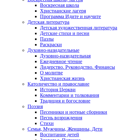
Воскресная школа
Христианские лагеря
Программа Идите и научите
Детская литература
Детская художественная литература
Детские стихи и песни
Пазлы
Раскраски
Духовно-назидательные
Духовно-назидательная
Ежедневное чтение
Лидерство. Руководство. Финансы
О молитве
Христианская жизнь
Католичество и православие
История Церкви
Комментарии и толкования
Традиция и богословие
Поэзия
Песенники и нотные сборники
Песнь возрождения
Стихи
Семья, Мужчины, Женщины, Дети
Воспитание детей