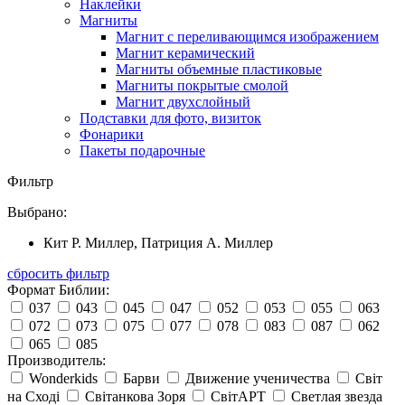
Наклейки
Магниты
Магнит с переливающимся изображением
Магнит керамический
Магниты объемные пластиковые
Магниты покрытые смолой
Магнит двухслойный
Подставки для фото, визиток
Фонарики
Пакеты подарочные
Фильтр
Выбрано:
Кит Р. Миллер, Патриция А. Миллер
сбросить фильтр
Формат Библии:
037
043
045
047
052
053
055
063
072
073
075
077
078
083
087
062
065
085
Производитель:
Wonderkids
Барви
Движение ученичества
Світ
на Сході
Світанкова Зоря
СвітАРТ
Светлая звезда