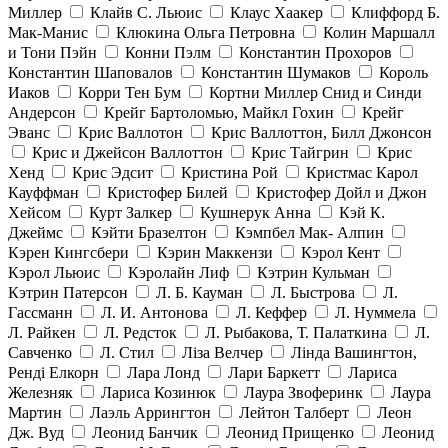
Миллер
Клайв С. Льюис
Клаус Хаакер
Клиффорд Б.
Мак-Манис
Клюкина Ольга Петровна
Колин Маршалл
и Тони Пэйн
Конни Пэлм
Константин Прохоров
Константин Шаповалов
Константин Шумаков
Король
Иаков
Корри Тен Бум
Кортни Миллер Снид и Синди
Андерсон
Крейг Бартоломью, Майкл Гохин
Крейг
Эванс
Крис Валлотон
Крис Валлоттон, Билл Джонсон
Крис и Джейсон Валлоттон
Крис Тайгрин
Крис
Хенд
Крис Эдсит
Кристина Рой
Кристмас Карол
Кауффман
Кристофер Билей
Кристофер Дойл и Джон
Хейсом
Курт Залкер
Кушнерук Анна
Кэй К.
Джеймс
Кэйти Бразелтон
Кэмпбел Мак- Алпин
Кэрен Кингсбери
Кэрин Маккензи
Кэрол Кент
Кэрол Льюис
Кэролайн Лиф
Кэтрин Кульман
Кэтрин Патерсон
Л. Б. Кауман
Л. Быстрова
Л.
Гассманн
Л. И. Антонова
Л. Кеффер
Л. Нуммела
Л. Райкен
Л. Редсток
Л. Рыбакова, Т. Палаткина
Л.
Савченко
Л. Стил
Ліза Велчер
Лінда Вашингтон,
Ренді Елкорн
Лара Лонд
Лари Баркетт
Лариса
Железняк
Лариса Козинюк
Лаура Звоферинк
Лаура
Мартин
Лаэль Аррингтон
Лейтон Талберт
Леон
Дж. Вуд
Леонид Банчик
Леонид Прищенко
Леонид