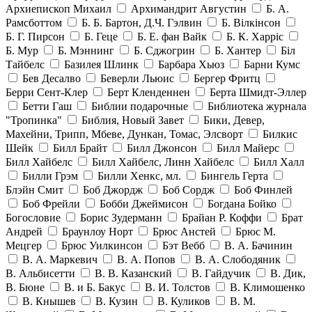
Архиепископ Михаил
Архимандрит Августин
Б. А.
Рамсботтом
Б. Б. Бартон, Д.Ч. Гэлвин
Б. Вілкінсон
Б. Г. Пирсон
Б. Геце
Б. Е. фан Вайк
Б. К. Харріс
Б. Мур
Б. Мэннинг
Б. Сджогрин
Б. Хантер
Біл
Тайбелс
Базилея Шлинк
Барбара Хьюз
Барни Кумс
Бев Десалво
Беверли Льюис
Бергер Фритц
Берри Сент-Клер
Берт Кленденнен
Берта Шмидт-Эллер
Бетти Гаш
Библии подарочные
Библиотека журнала
"Тропинка"
Библия, Новый Завет
Бики, Девер,
Махейни, Трипп, Мбеве, Дункан, Томас, Элсворт
Билкис
Шейк
Билл Брайт
Билл Джонсон
Билл Майерс
Билл Хайбелс
Билл Хайбелс, Линн Хайбелс
Билл Халл
Билли Грэм
Билли Хенкс, мл.
Бингель Герта
Блэйн Смит
Боб Джордж
Боб Сордж
Боб Финлей
Боб Фрейли
Бобби Джеймисон
Богдана Бойко
Богословие
Борис Зудерманн
Брайан Р. Коффи
Брат
Андрей
Браунлоу Норт
Брюс Анстей
Брюс М.
Мецгер
Брюс Уилкинсон
Бэт Вебб
В. А. Бачинин
В. А. Маркевич
В. А. Попов
В. А. Слободяник
В. Альбисетти
В. В. Казанский
В. Гайдучик
В. Дик,
В. Бюне
В. и Б. Бакус
В. И. Толстов
В. Климошенко
В. Кнышев
В. Кузин
В. Куликов
В. М.