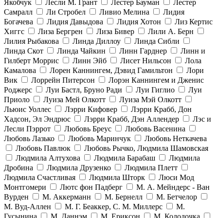
Якобчук
Лесли М. Грант
Лестер Бауман
Лестер
Самралл
Ли Стробел
Ливио Мелина
Лидия
Богачева
Лидия Давыдова
Лидия Хотон
Лиз Кертис
Хиггс
Лиза Бергрен
Лиза Бивер
Лили А. Берн
Лилия Рыбакова
Линда Диллоу
Линда Сибли
Линда Скот
Линда Чайкин
Линн Гарднер
Линн и
Гилберт Моррис
Линн Эйб
Лисет Нильсон
Лола
Камалова
Лорен Каннингем, Дэвид Гамильтон
Лори
Вик
Лоррейн Питерсон
Лорэн Каннингем и Дженис
Роджерс
Луи Бастл, Бруно Ради
Луи Гиглио
Луи
Приоло
Луиза Мей Олкотт
Луиза Мэй Олкотт
Льюис Уоллес
Лэрри Кифовер
Лэрри Крабб, Дон
Хадсон, Эл Эндрюс
Лэрри Крабб, Дэн Аллендер
Лэс и
Лесли Пэррот
Любовь Бреус
Любовь Васенина
Любовь Лазько
Любовь Маринчук
Любовь Неткачева
Любовь Павлюк
Любовь Рычко, Людмила Шамовская
Людмила Алтухова
Людмила Барабаш
Людмила
Дробина
Людмила Друзенко
Людмила Плетт
Людмила Счастливая
Людмила Шторк
Люси Мод
Монтгомери
Лютс фон Падберг
М. А. Мейндерс - Ван
Вурден
М. Аккерманн
М. Бернелл
М. Бетчелор
М. Вуд-Аллен
М. Г. Беаккер, С. М. Миллерс
М.
Гусынина
М. Даннэм
М. Ериксон
М. Колодочка