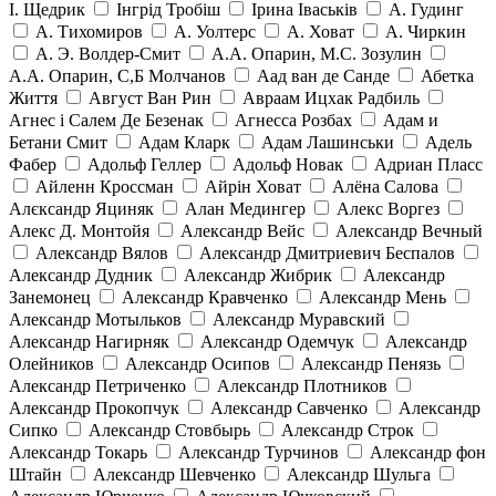
І. Щедрик
Інгрід Тробіш
Ірина Іваськів
А. Гудинг
А. Тихомиров
А. Уолтерс
А. Ховат
А. Чиркин
А. Э. Волдер-Смит
А.А. Опарин, М.С. Зозулин
А.А. Опарин, С,Б Молчанов
Аад ван де Санде
Абетка
Життя
Август Ван Рин
Авраам Ицхак Радбиль
Агнес і Салем Де Безенак
Агнесса Розбах
Адам и
Бетани Смит
Адам Кларк
Адам Лашинськи
Адель
Фабер
Адольф Геллер
Адольф Новак
Адриан Пласс
Айленн Кроссман
Айрін Ховат
Алёна Салова
Алєксандр Яциняк
Алан Медингер
Алекс Воргез
Алекс Д. Монтойя
Александр Вейс
Александр Вечный
Александр Вялов
Александр Дмитриевич Беспалов
Александр Дудник
Александр Жибрик
Александр
Занемонец
Александр Кравченко
Александр Мень
Александр Мотыльков
Александр Муравский
Александр Нагирняк
Александр Одемчук
Александр
Олейников
Александр Осипов
Александр Пенязь
Александр Петриченко
Александр Плотников
Александр Прокопчук
Александр Савченко
Александр
Сипко
Александр Стовбырь
Александр Строк
Александр Токарь
Александр Турчинов
Александр фон
Штайн
Александр Шевченко
Александр Шульга