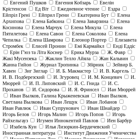
Евгений Пушков
Евгения Кобзарь
Евелін
Крістенсон
Ед Віт
Ежедневное чтение
Ездра
Ейпріл Грені
Ейприл Грени
Екатерина Бут
Елена
Архипова
Елена Бабкина
Елена Заварзина
Елена
Косинова
Елена Марчук
Елена Микула
Елена
Пятилетова
Елена Савон
Елена Соколова
Елена
Чепилка
Елена Шамрова
Елеонор Портер
Елизавета
Стромбек
Елисей Пронин
Емі Кармайкл
Ендi Еддiс
Ерін Г'юз та Літа Коснер
Ерика Мурза
Ж. Фавр
Жакі Мусензека
Жаклин Телло Айяла
Жан Кальвин
Жанна Гийон
Журнал Тропинка
Збірник
Зейвир Б.
Хавен
Зиг Зиглар
И. Б. Макмастер
И. В. Каргель
И. В. Подберезский
И. Згуровец
И. М. Концевич
И.
Мюррей
И. П. Липовский
И. С. Гнида
И. С.
Проханов
И. Сидорова
И. Я. Фринсел
Иан Мюррей
Иван Вылков, Галина Крыженевская
Иван Вылков,
Светлана Вылкова
Иван Лещук
Иван Лобанов
Иван Равлюк
Иван Супрунович
Иван Шнайдер
Игорь Белов
Игорь Малин
Игорь Попов
Игорь
Райхельгауз
Игумен Иннокентий Павлов
Иен Барбур
Изабель Кун
Илья Лизоркин-Бердичевский
Иностранная литература
Институт Движения Ученичества