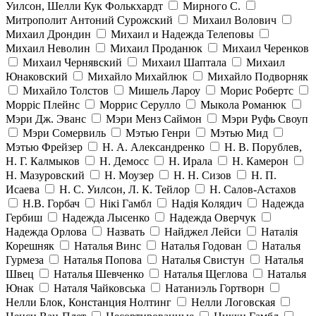
Уилсон, Шелли Кук Фолькхардт
Мирного С.
Митрополит Антоний Сурожский
Михаил Волович
Михаил Дрондин
Михаил и Надежда Телеповы
Михаил Неволин
Михаил Проданюк
Михаил Черенков
Михаил Чернявский
Михаил Шаптала
Михаил
Юнаковский
Михайло Михайлюк
Михайло Подворняк
Михайло Толстов
Мишель Лароу
Морис Робертс
Морріс Плейнс
Моррис Серулло
Мыкола Романюк
Мэри Дж. Эванс
Мэри Менз Саймон
Мэри Руфь Своуп
Мэри Сомервиль
Мэтью Генри
Мэтью Мид
Мэтью Фрейзер
Н. А. Александренко
Н. В. Порублев,
Н. Г. Калмыков
Н. Демосс
Н. Ирала
Н. Камерон
Н. Мазуровский
Н. Моузер
Н. Н. Сизов
Н. П.
Исаева
Н. С. Уилсон, Л. К. Тейлор
Н. Салов-Астахов
Н.В. Горбач
Нікі Гамбл
Надія Колядич
Надежда
Гербиш
Надежда Лысенко
Надежда Оверчук
Надежда Орлова
Назвать
Найджел Лейси
Наталія
Корешняк
Наталья Винс
Наталья Годован
Наталья
Гурмеза
Наталья Попова
Наталья Свистун
Наталья
Швец
Наталья Шевченко
Наталья Щеглова
Наталья
Юнак
Наталя Чайковська
Натаниэль Гортворн
Нелли Блок, Констанция Нолтинг
Нелли Логовская