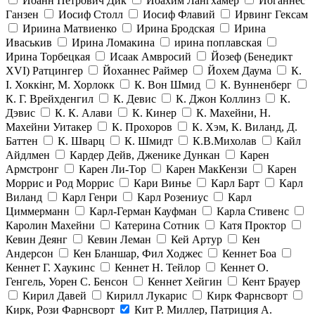
Иоанн Петрович Дик
Иоахим Лангхамер
Иоганнес
Ганзен
Иосиф Столл
Иосиф Флавий
Ирвинг Гексам
Ириина Матвиенко
Ирина Бродская
Ирина
Иваськив
Ирина Ломакина
ирина поплавская
Ирина Торбецкая
Исаак Амвросий
Йозеф (Бенедикт
ХVI) Ратцингер
Йоханнес Раймер
Йохем Даума
К.
І. Хоккінг, М. Хорлокк
К. Вон Шмид
К. Вунненберг
К. Г. Врейхденгил
К. Девис
К. Джон Коллинз
К.
Дэвис
К. К. Алави
К. Кинер
К. Махейни, Н.
Махейни Уитакер
К. Прохоров
К. Хэм, К. Виланд, Д.
Баттен
К. Шварц
К. Шмидт
К.В.Михолав
Кайл
Айдлмен
Кардер Дейв, Дженике Дункан
Карен
Армстронг
Карен Ли-Тор
Карен МакКензи
Карен
Моррис и Род Моррис
Кари Винье
Карл Барт
Карл
Виланд
Карл Генри
Карл Розениус
Карл
Циммерманн
Карл-Герман Кауфман
Карла Стивенс
Каролин Махейни
Катерина Сотник
Катя Проктор
Кевин Деянг
Кевин Леман
Кей Артур
Кен
Андерсон
Кен Бланшар, Фил Ходжес
Кеннет Боа
Кеннет Г. Хаукинс
Кеннет Н. Тейлор
Кеннет О.
Генгель, Уорен С. Бенсон
Кеннет Хейгин
Кент Брауер
Кирил Давей
Кирилл Лукарис
Кирк Фарнсворт
Кирк, Рози Фарнсворт
Кит Р. Миллер, Патриция А.