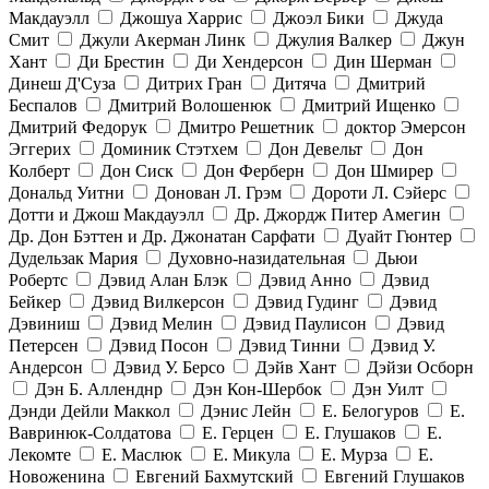
Макдауэлл
Джошуа Харрис
Джоэл Бики
Джуда
Смит
Джули Акерман Линк
Джулия Валкер
Джун
Хант
Ди Брестин
Ди Хендерсон
Дин Шерман
Динеш Д'Суза
Дитрих Гран
Дитяча
Дмитрий
Беспалов
Дмитрий Волошенюк
Дмитрий Ищенко
Дмитрий Федорук
Дмитро Решетник
доктор Эмерсон
Эггерих
Доминик Стэтхем
Дон Девельт
Дон
Колберт
Дон Сиск
Дон Ферберн
Дон Шмирер
Дональд Уитни
Донован Л. Грэм
Дороти Л. Сэйерс
Дотти и Джош Макдауэлл
Др. Джордж Питер Амегин
Др. Дон Бэттен и Др. Джонатан Сарфати
Дуайт Гюнтер
Дудельзак Мария
Духовно-назидательная
Дьюи
Робертс
Дэвид Алан Блэк
Дэвид Анно
Дэвид
Бейкер
Дэвид Вилкерсон
Дэвид Гудинг
Дэвид
Дэвиниш
Дэвид Мелин
Дэвид Паулисон
Дэвид
Петерсен
Дэвид Посон
Дэвид Тинни
Дэвид У.
Андерсон
Дэвид У. Берсо
Дэйв Хант
Дэйзи Осборн
Дэн Б. Алленднр
Дэн Кон-Шербок
Дэн Уилт
Дэнди Дейли Маккол
Дэнис Лейн
Е. Белогуров
Е.
Вавринюк-Солдатова
Е. Герцен
Е. Глушаков
Е.
Лекомте
Е. Маслюк
Е. Микула
Е. Мурза
Е.
Новоженина
Евгений Бахмутский
Евгений Глушаков